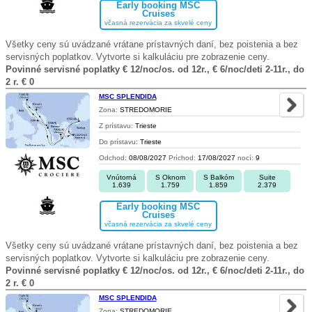
Early booking MSC
Cruises
včasná rezervácia za skvelé ceny
Všetky ceny sú uvádzané vrátane prístavných daní, bez poistenia a bez
servisných poplatkov. Vytvorte si kalkuláciu pre zobrazenie ceny.
Povinné servisné poplatky € 12/noc/os. od 12r., € 6/noc/deti 2-11r., do
2 r. € 0
MSC SPLENDIDA
Zona:
STREDOMORIE
Z prístavu:
Trieste
Do prístavu:
Trieste
Odchod:
08/08/2027
Príchod:
17/08/2027
nocí:
9
Vnútorná
S Oknom
S Balkóm
Suite
1.639
1.759
1.859
2.379
Early booking MSC
Cruises
včasná rezervácia za skvelé ceny
Všetky ceny sú uvádzané vrátane prístavných daní, bez poistenia a bez
servisných poplatkov. Vytvorte si kalkuláciu pre zobrazenie ceny.
Povinné servisné poplatky € 12/noc/os. od 12r., € 6/noc/deti 2-11r., do
2 r. € 0
MSC SPLENDIDA
Zona:
STREDOMORIE