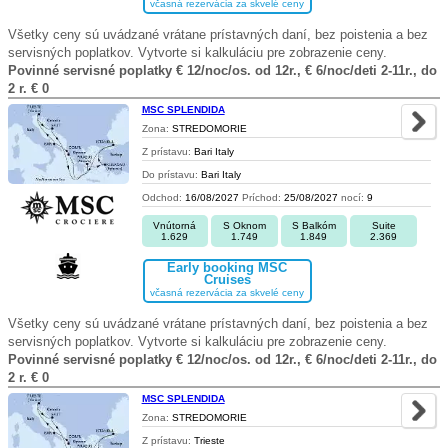
včasná rezervácia za skvelé ceny
Všetky ceny sú uvádzané vrátane prístavných daní, bez poistenia a bez
servisných poplatkov. Vytvorte si kalkuláciu pre zobrazenie ceny.
Povinné servisné poplatky € 12/noc/os. od 12r., € 6/noc/deti 2-11r., do
2 r. € 0
MSC SPLENDIDA
Zona:
STREDOMORIE
Z prístavu:
Bari Italy
Do prístavu:
Bari Italy
Odchod:
16/08/2027
Príchod:
25/08/2027
nocí:
9
Vnútorná
S Oknom
S Balkóm
Suite
1.629
1.749
1.849
2.369
Early booking MSC
Cruises
včasná rezervácia za skvelé ceny
Všetky ceny sú uvádzané vrátane prístavných daní, bez poistenia a bez
servisných poplatkov. Vytvorte si kalkuláciu pre zobrazenie ceny.
Povinné servisné poplatky € 12/noc/os. od 12r., € 6/noc/deti 2-11r., do
2 r. € 0
MSC SPLENDIDA
Zona:
STREDOMORIE
Z prístavu:
Trieste