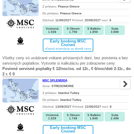
Z prístavu:
Piraeus Greece
Do prístavu:
Piraeus Greece
Odchod:
11/08/2027
Príchod:
20/08/2027
nocí:
9
Vnútorná
S Oknom
S Balkóm
Suite
1.639
1.759
1.859
3.999
Early booking MSC
Cruises
včasná rezervácia za skvelé ceny
Všetky ceny sú uvádzané vrátane prístavných daní, bez poistenia a bez
servisných poplatkov. Vytvorte si kalkuláciu pre zobrazenie ceny.
Povinné servisné poplatky € 12/noc/os. od 12r., € 6/noc/deti 2-11r., do
2 r. € 0
MSC SPLENDIDA
Zona:
STREDOMORIE
Z prístavu:
Istanbul Turkey
Do prístavu:
Istanbul Turkey
Odchod:
13/08/2027
Príchod:
22/08/2027
nocí:
9
Vnútorná
S Oknom
S Balkóm
Suite
1.629
1.749
1.849
2.499
Early booking MSC
Cruises