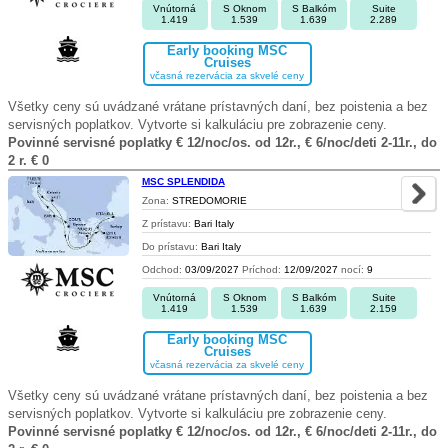
Vnútorná
S Oknom
S Balkóm
Suite
1.419
1.539
1.639
2.289
Early booking MSC
Cruises
včasná rezervácia za skvelé ceny
Všetky ceny sú uvádzané vrátane prístavných daní, bez poistenia a bez
servisných poplatkov. Vytvorte si kalkuláciu pre zobrazenie ceny.
Povinné servisné poplatky € 12/noc/os. od 12r., € 6/noc/deti 2-11r., do
2 r. € 0
MSC SPLENDIDA
Zona:
STREDOMORIE
Z prístavu:
Bari Italy
Do prístavu:
Bari Italy
Odchod:
03/09/2027
Príchod:
12/09/2027
nocí:
9
Vnútorná
S Oknom
S Balkóm
Suite
1.419
1.539
1.639
2.159
Early booking MSC
Cruises
včasná rezervácia za skvelé ceny
Všetky ceny sú uvádzané vrátane prístavných daní, bez poistenia a bez
servisných poplatkov. Vytvorte si kalkuláciu pre zobrazenie ceny.
Povinné servisné poplatky € 12/noc/os. od 12r., € 6/noc/deti 2-11r., do