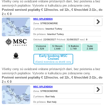
Všetky ceny sú uvádzané vrátane prístavných daní, bez poistenia a bez
servisných poplatkov. Vytvorte si kalkuláciu pre zobrazenie ceny.
Povinné servisné poplatky € 12/noc/os. od 12r., € 6/noc/deti 2-11r., do
2 r. € 0
MSC SPLENDIDA
Zona:
STREDOMORIE
Z prístavu:
Istanbul Turkey
Do prístavu:
Istanbul Turkey
Odchod:
22/08/2027
Príchod:
31/08/2027
nocí:
9
Vnútorná
S Oknom
S Balkóm
Suite
1.529
1.649
1.749
2.399
Early booking MSC
Cruises
včasná rezervácia za skvelé ceny
Všetky ceny sú uvádzané vrátane prístavných daní, bez poistenia a bez
servisných poplatkov. Vytvorte si kalkuláciu pre zobrazenie ceny.
Povinné servisné poplatky € 12/noc/os. od 12r., € 6/noc/deti 2-11r., do
2 r. € 0
MSC SPLENDIDA
Zona:
STREDOMORIE
Z prístavu:
Bari Italy
Do prístavu:
Bari Italy