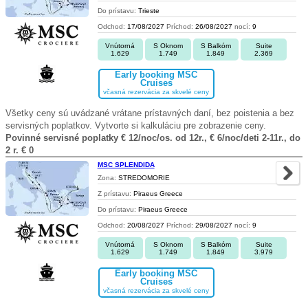
Do prístavu:
Trieste
Odchod:
17/08/2027
Príchod:
26/08/2027
nocí:
9
Vnútorná
S Oknom
S Balkóm
Suite
1.629
1.749
1.849
2.369
Early booking MSC
Cruises
včasná rezervácia za skvelé ceny
Všetky ceny sú uvádzané vrátane prístavných daní, bez poistenia a bez
servisných poplatkov. Vytvorte si kalkuláciu pre zobrazenie ceny.
Povinné servisné poplatky € 12/noc/os. od 12r., € 6/noc/deti 2-11r., do
2 r. € 0
MSC SPLENDIDA
Zona:
STREDOMORIE
Z prístavu:
Piraeus Greece
Do prístavu:
Piraeus Greece
Odchod:
20/08/2027
Príchod:
29/08/2027
nocí:
9
Vnútorná
S Oknom
S Balkóm
Suite
1.629
1.749
1.849
3.979
Early booking MSC
Cruises
včasná rezervácia za skvelé ceny