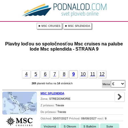
✖ MSC CRUISES
✖ MSC SPLENDIDA
Plavby loďou so spoločnosťou Msc cruises na palube
lode Msc splendida - STRANA 9
4
5
6
7
8
9
10
11
12
269
plavieb loďou na
14
stránkách
Mena
MSC SPLENDIDA
Zona:
STREDOMORIE
Z prístavu:
Trieste
Do prístavu:
Trieste
Odchod:
30/07/2027
Príchod:
08/08/2027
nocí:
9
Vnútorná
S Oknom
S Balkóm
Suite