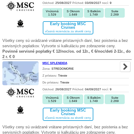
Odchod:
25/08/2027
Príchod:
03/09/2027
nocí:
9
Vnútorná
S Oknom
S Balkóm
Suite
1.529
1.649
1.749
2.269
Early booking MSC
Cruises
včasná rezervácia za skvelé ceny
Všetky ceny sú uvádzané vrátane prístavných daní, bez poistenia a bez
servisných poplatkov. Vytvorte si kalkuláciu pre zobrazenie ceny.
Povinné servisné poplatky € 12/noc/os. od 12r., € 6/noc/deti 2-11r., do
2 r. € 0
MSC SPLENDIDA
Zona:
STREDOMORIE
Z prístavu:
Trieste
Do prístavu:
Trieste
Odchod:
26/08/2027
Príchod:
04/09/2027
nocí:
9
Vnútorná
S Oknom
S Balkóm
Suite
1.529
1.649
1.749
2.269
Early booking MSC
Cruises
včasná rezervácia za skvelé ceny
Všetky ceny sú uvádzané vrátane prístavných daní, bez poistenia a bez
servisných poplatkov. Vytvorte si kalkuláciu pre zobrazenie ceny.