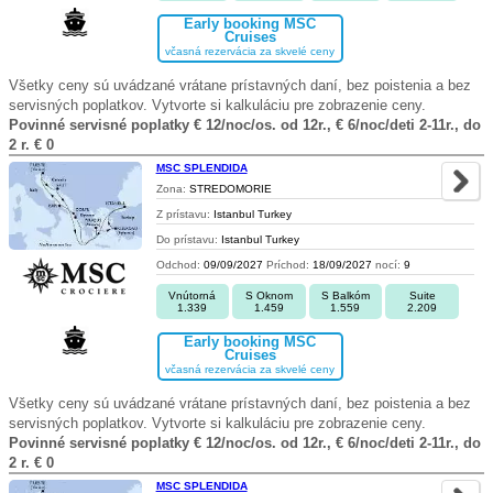
Early booking MSC
Cruises
včasná rezervácia za skvelé ceny
Všetky ceny sú uvádzané vrátane prístavných daní, bez poistenia a bez
servisných poplatkov. Vytvorte si kalkuláciu pre zobrazenie ceny.
Povinné servisné poplatky € 12/noc/os. od 12r., € 6/noc/deti 2-11r., do
2 r. € 0
MSC SPLENDIDA
Zona:
STREDOMORIE
Z prístavu:
Istanbul Turkey
Do prístavu:
Istanbul Turkey
Odchod:
09/09/2027
Príchod:
18/09/2027
nocí:
9
Vnútorná
S Oknom
S Balkóm
Suite
1.339
1.459
1.559
2.209
Early booking MSC
Cruises
včasná rezervácia za skvelé ceny
Všetky ceny sú uvádzané vrátane prístavných daní, bez poistenia a bez
servisných poplatkov. Vytvorte si kalkuláciu pre zobrazenie ceny.
Povinné servisné poplatky € 12/noc/os. od 12r., € 6/noc/deti 2-11r., do
2 r. € 0
MSC SPLENDIDA