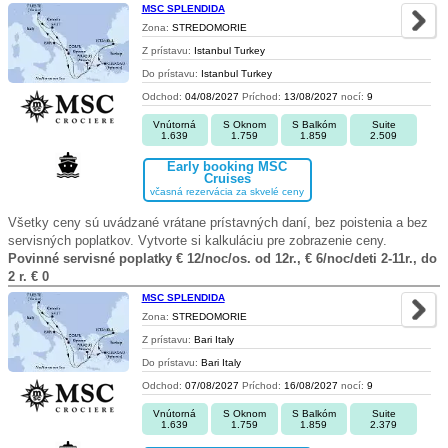
MSC SPLENDIDA
Zona:
STREDOMORIE
Z prístavu:
Istanbul Turkey
Do prístavu:
Istanbul Turkey
Odchod:
04/08/2027
Príchod:
13/08/2027
nocí:
9
Vnútorná
S Oknom
S Balkóm
Suite
1.639
1.759
1.859
2.509
Early booking MSC
Cruises
včasná rezervácia za skvelé ceny
Všetky ceny sú uvádzané vrátane prístavných daní, bez poistenia a bez
servisných poplatkov. Vytvorte si kalkuláciu pre zobrazenie ceny.
Povinné servisné poplatky € 12/noc/os. od 12r., € 6/noc/deti 2-11r., do
2 r. € 0
MSC SPLENDIDA
Zona:
STREDOMORIE
Z prístavu:
Bari Italy
Do prístavu:
Bari Italy
Odchod:
07/08/2027
Príchod:
16/08/2027
nocí:
9
Vnútorná
S Oknom
S Balkóm
Suite
1.639
1.759
1.859
2.379