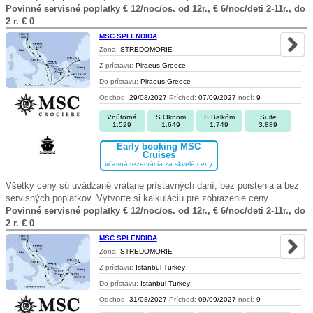
Povinné servisné poplatky € 12/noc/os. od 12r., € 6/noc/deti 2-11r., do
2 r. € 0
MSC SPLENDIDA
Zona:
STREDOMORIE
Z prístavu:
Piraeus Greece
Do prístavu:
Piraeus Greece
Odchod:
29/08/2027
Príchod:
07/09/2027
nocí:
9
Vnútorná
S Oknom
S Balkóm
Suite
1.529
1.649
1.749
3.889
Early booking MSC
Cruises
včasná rezervácia za skvelé ceny
Všetky ceny sú uvádzané vrátane prístavných daní, bez poistenia a bez
servisných poplatkov. Vytvorte si kalkuláciu pre zobrazenie ceny.
Povinné servisné poplatky € 12/noc/os. od 12r., € 6/noc/deti 2-11r., do
2 r. € 0
MSC SPLENDIDA
Zona:
STREDOMORIE
Z prístavu:
Istanbul Turkey
Do prístavu:
Istanbul Turkey
Odchod:
31/08/2027
Príchod:
09/09/2027
nocí:
9