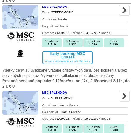
2 r. € 0
MSC SPLENDIDA
Zona:
STREDOMORIE
Z prístavu:
Trieste
Do prístavu:
Trieste
Odchod:
04/09/2027
Príchod:
13/09/2027
nocí:
9
Vnútorná
S Oknom
S Balkóm
Suite
1.419
1.539
1.639
2.159
Early booking MSC
Cruises
včasná rezervácia za skvelé ceny
Všetky ceny sú uvádzané vrátane prístavných daní, bez poistenia a bez
servisných poplatkov. Vytvorte si kalkuláciu pre zobrazenie ceny.
Povinné servisné poplatky € 12/noc/os. od 12r., € 6/noc/deti 2-11r., do
2 r. € 0
MSC SPLENDIDA
Zona:
STREDOMORIE
Z prístavu:
Piraeus Greece
Do prístavu:
Piraeus Greece
Odchod:
07/09/2027
Príchod:
16/09/2027
nocí:
9
Vnútorná
S Oknom
S Balkóm
Suite
1.419
1.539
1.639
3.989