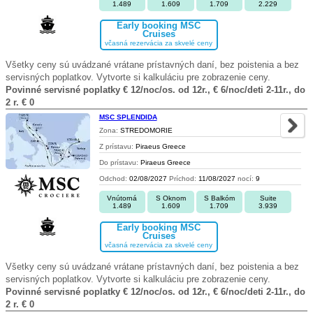
1.489
1.609
1.709
2.229
Early booking MSC
Cruises
včasná rezervácia za skvelé ceny
Všetky ceny sú uvádzané vrátane prístavných daní, bez poistenia a bez
servisných poplatkov. Vytvorte si kalkuláciu pre zobrazenie ceny.
Povinné servisné poplatky € 12/noc/os. od 12r., € 6/noc/deti 2-11r., do
2 r. € 0
MSC SPLENDIDA
Zona:
STREDOMORIE
Z prístavu:
Piraeus Greece
Do prístavu:
Piraeus Greece
Odchod:
02/08/2027
Príchod:
11/08/2027
nocí:
9
Vnútorná
S Oknom
S Balkóm
Suite
1.489
1.609
1.709
3.939
Early booking MSC
Cruises
včasná rezervácia za skvelé ceny
Všetky ceny sú uvádzané vrátane prístavných daní, bez poistenia a bez
servisných poplatkov. Vytvorte si kalkuláciu pre zobrazenie ceny.
Povinné servisné poplatky € 12/noc/os. od 12r., € 6/noc/deti 2-11r., do
2 r. € 0