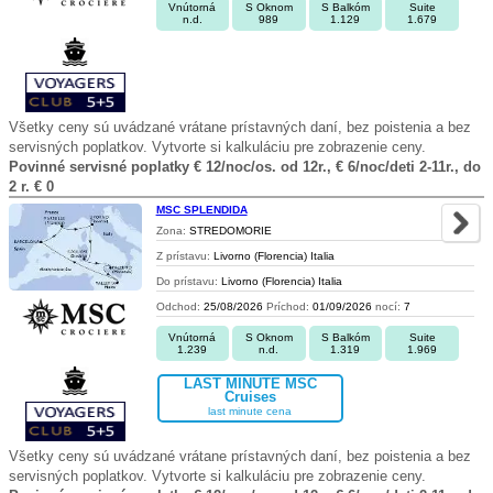
Vnútorná
S Oknom
S Balkóm
Suite
n.d.
989
1.129
1.679
Všetky ceny sú uvádzané vrátane prístavných daní, bez poistenia a bez
servisných poplatkov. Vytvorte si kalkuláciu pre zobrazenie ceny.
Povinné servisné poplatky € 12/noc/os. od 12r., € 6/noc/deti 2-11r., do
2 r. € 0
MSC SPLENDIDA
Zona:
STREDOMORIE
Z prístavu:
Livorno (Florencia) Italia
Do prístavu:
Livorno (Florencia) Italia
Odchod:
25/08/2026
Príchod:
01/09/2026
nocí:
7
Vnútorná
S Oknom
S Balkóm
Suite
1.239
n.d.
1.319
1.969
LAST MINUTE MSC
Cruises
last minute cena
Všetky ceny sú uvádzané vrátane prístavných daní, bez poistenia a bez
servisných poplatkov. Vytvorte si kalkuláciu pre zobrazenie ceny.