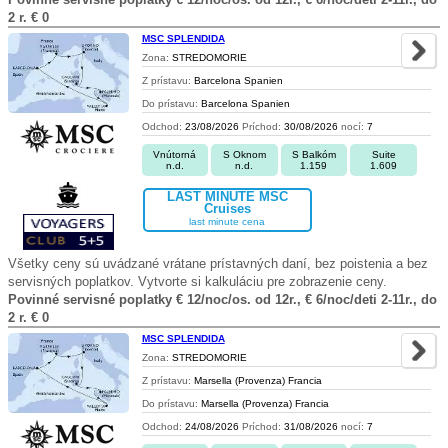
2 r. € 0
MSC SPLENDIDA
Zona:
STREDOMORIE
Z prístavu:
Barcelona Spanien
Do prístavu:
Barcelona Spanien
Odchod:
23/08/2026
Príchod:
30/08/2026
nocí:
7
Vnútorná
S Oknom
S Balkóm
Suite
n.d.
n.d.
1.159
1.609
LAST MINUTE MSC
Cruises
last minute cena
Všetky ceny sú uvádzané vrátane prístavných daní, bez poistenia a bez
servisných poplatkov. Vytvorte si kalkuláciu pre zobrazenie ceny.
Povinné servisné poplatky € 12/noc/os. od 12r., € 6/noc/deti 2-11r., do
2 r. € 0
MSC SPLENDIDA
Zona:
STREDOMORIE
Z prístavu:
Marsella (Provenza) Francia
Do prístavu:
Marsella (Provenza) Francia
Odchod:
24/08/2026
Príchod:
31/08/2026
nocí:
7