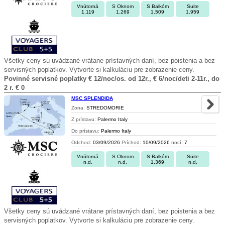
Vnútorná
S Oknom
S Balkóm
Suite
1.119
1.269
1.509
1.959
Všetky ceny sú uvádzané vrátane prístavných daní, bez poistenia a bez
servisných poplatkov. Vytvorte si kalkuláciu pre zobrazenie ceny.
Povinné servisné poplatky € 12/noc/os. od 12r., € 6/noc/deti 2-11r., do
2 r. € 0
MSC SPLENDIDA
Zona:
STREDOMORIE
Z prístavu:
Palermo Italy
Do prístavu:
Palermo Italy
Odchod:
03/09/2026
Príchod:
10/09/2026
nocí:
7
Vnútorná
S Oknom
S Balkóm
Suite
n.d.
n.d.
1.369
n.d.
Všetky ceny sú uvádzané vrátane prístavných daní, bez poistenia a bez
servisných poplatkov. Vytvorte si kalkuláciu pre zobrazenie ceny.