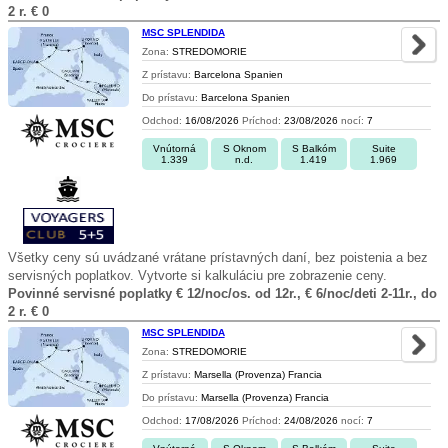
2 r. € 0
MSC SPLENDIDA
Zona:
STREDOMORIE
Z prístavu:
Barcelona Spanien
Do prístavu:
Barcelona Spanien
Odchod:
16/08/2026
Príchod:
23/08/2026
nocí:
7
Vnútorná
S Oknom
S Balkóm
Suite
1.339
n.d.
1.419
1.969
Všetky ceny sú uvádzané vrátane prístavných daní, bez poistenia a bez
servisných poplatkov. Vytvorte si kalkuláciu pre zobrazenie ceny.
Povinné servisné poplatky € 12/noc/os. od 12r., € 6/noc/deti 2-11r., do
2 r. € 0
MSC SPLENDIDA
Zona:
STREDOMORIE
Z prístavu:
Marsella (Provenza) Francia
Do prístavu:
Marsella (Provenza) Francia
Odchod:
17/08/2026
Príchod:
24/08/2026
nocí:
7