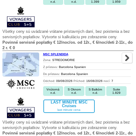
n.d.
n.d.
1.399
1.959
Všetky ceny sú uvádzané vrátane prístavných daní, bez poistenia a bez
servisných poplatkov. Vytvorte si kalkuláciu pre zobrazenie ceny.
Povinné servisné poplatky € 12/noc/os. od 12r., € 6/noc/deti 2-11r., do
2 r. € 0
MSC SPLENDIDA
Zona:
STREDOMORIE
Z prístavu:
Barcelona Spanien
Do prístavu:
Barcelona Spanien
Odchod:
09/08/2026
Príchod:
16/08/2026
nocí:
7
Vnútorná
S Oknom
S Balkóm
Suite
n.d.
n.d.
n.d.
1.829
LAST MINUTE MSC
Cruises
last minute cena
Všetky ceny sú uvádzané vrátane prístavných daní, bez poistenia a bez
servisných poplatkov. Vytvorte si kalkuláciu pre zobrazenie ceny.
Povinné servisné poplatky € 12/noc/os. od 12r., € 6/noc/deti 2-11r., do