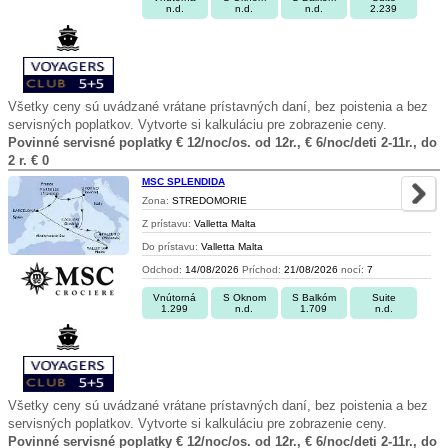
n.d.
n.d.
n.d.
2.239
Všetky ceny sú uvádzané vrátane prístavných daní, bez poistenia a bez
servisných poplatkov. Vytvorte si kalkuláciu pre zobrazenie ceny.
Povinné servisné poplatky € 12/noc/os. od 12r., € 6/noc/deti 2-11r., do
2 r. € 0
MSC SPLENDIDA
Zona:
STREDOMORIE
Z prístavu:
Valletta Malta
Do prístavu:
Valletta Malta
Odchod:
14/08/2026
Príchod:
21/08/2026
nocí:
7
Vnútorná
S Oknom
S Balkóm
Suite
1.299
n.d.
1.709
n.d.
Všetky ceny sú uvádzané vrátane prístavných daní, bez poistenia a bez
servisných poplatkov. Vytvorte si kalkuláciu pre zobrazenie ceny.
Povinné servisné poplatky € 12/noc/os. od 12r., € 6/noc/deti 2-11r., do