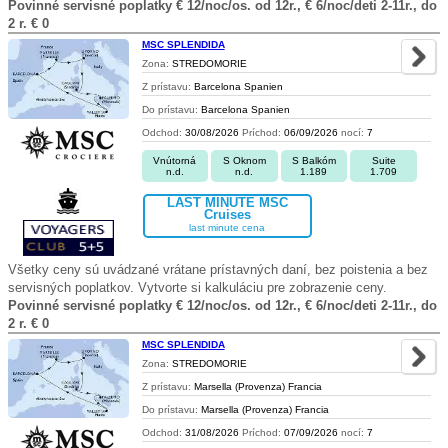
Povinné servisné poplatky € 12/noc/os. od 12r., € 6/noc/deti 2-11r., do
2 r. € 0
MSC SPLENDIDA
Zona:
STREDOMORIE
Z prístavu:
Barcelona Spanien
Do prístavu:
Barcelona Spanien
Odchod:
30/08/2026
Príchod:
06/09/2026
nocí:
7
Vnútorná
S Oknom
S Balkóm
Suite
n.d.
n.d.
1.189
1.709
LAST MINUTE MSC
Cruises
last minute cena
Všetky ceny sú uvádzané vrátane prístavných daní, bez poistenia a bez
servisných poplatkov. Vytvorte si kalkuláciu pre zobrazenie ceny.
Povinné servisné poplatky € 12/noc/os. od 12r., € 6/noc/deti 2-11r., do
2 r. € 0
MSC SPLENDIDA
Zona:
STREDOMORIE
Z prístavu:
Marsella (Provenza) Francia
Do prístavu:
Marsella (Provenza) Francia
Odchod:
31/08/2026
Príchod:
07/09/2026
nocí:
7