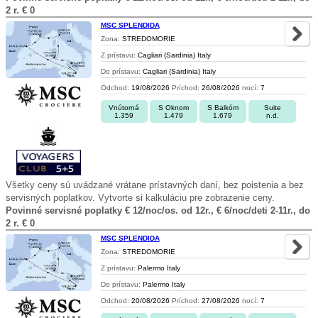
2 r. € 0
MSC SPLENDIDA
Zona:
STREDOMORIE
Z prístavu:
Cagliari (Sardinia) Italy
Do prístavu:
Cagliari (Sardinia) Italy
Odchod:
19/08/2026
Príchod:
26/08/2026
nocí:
7
Vnútorná
S Oknom
S Balkóm
Suite
1.359
1.479
1.679
n.d.
Všetky ceny sú uvádzané vrátane prístavných daní, bez poistenia a bez
servisných poplatkov. Vytvorte si kalkuláciu pre zobrazenie ceny.
Povinné servisné poplatky € 12/noc/os. od 12r., € 6/noc/deti 2-11r., do
2 r. € 0
MSC SPLENDIDA
Zona:
STREDOMORIE
Z prístavu:
Palermo Italy
Do prístavu:
Palermo Italy
Odchod:
20/08/2026
Príchod:
27/08/2026
nocí:
7