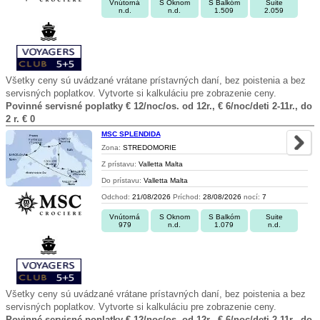
Vnútorná
S Oknom
S Balkóm
Suite
n.d.
n.d.
1.509
2.059
Všetky ceny sú uvádzané vrátane prístavných daní, bez poistenia a bez
servisných poplatkov. Vytvorte si kalkuláciu pre zobrazenie ceny.
Povinné servisné poplatky € 12/noc/os. od 12r., € 6/noc/deti 2-11r., do
2 r. € 0
MSC SPLENDIDA
Zona:
STREDOMORIE
Z prístavu:
Valletta Malta
Do prístavu:
Valletta Malta
Odchod:
21/08/2026
Príchod:
28/08/2026
nocí:
7
Vnútorná
S Oknom
S Balkóm
Suite
979
n.d.
1.079
n.d.
Všetky ceny sú uvádzané vrátane prístavných daní, bez poistenia a bez
servisných poplatkov. Vytvorte si kalkuláciu pre zobrazenie ceny.
Povinné servisné poplatky € 12/noc/os. od 12r., € 6/noc/deti 2-11r., do