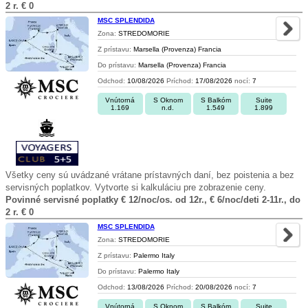
2 r. € 0
MSC SPLENDIDA
Zona:
STREDOMORIE
Z prístavu:
Marsella (Provenza) Francia
Do prístavu:
Marsella (Provenza) Francia
Odchod:
10/08/2026
Príchod:
17/08/2026
nocí:
7
Vnútorná
S Oknom
S Balkóm
Suite
1.169
n.d.
1.549
1.899
Všetky ceny sú uvádzané vrátane prístavných daní, bez poistenia a bez
servisných poplatkov. Vytvorte si kalkuláciu pre zobrazenie ceny.
Povinné servisné poplatky € 12/noc/os. od 12r., € 6/noc/deti 2-11r., do
2 r. € 0
MSC SPLENDIDA
Zona:
STREDOMORIE
Z prístavu:
Palermo Italy
Do prístavu:
Palermo Italy
Odchod:
13/08/2026
Príchod:
20/08/2026
nocí:
7
Vnútorná
S Oknom
S Balkóm
Suite