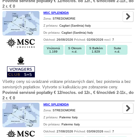
Povinné servisné poplatky € 12/noc/os. od 12r., € 6/noc/deti 2-11r., do
2 r. € 0
MSC SPLENDIDA
Zona:
STREDOMORIE
Z prístavu:
Cagliari (Sardinia) Italy
Do prístavu:
Cagliari (Sardinia) Italy
Odchod:
26/08/2026
Príchod:
02/09/2026
nocí:
7
Vnútorná
S Oknom
S Balkóm
Suite
1.169
n.d.
1.829
n.d.
Všetky ceny sú uvádzané vrátane prístavných daní, bez poistenia a bez
servisných poplatkov. Vytvorte si kalkuláciu pre zobrazenie ceny.
Povinné servisné poplatky € 12/noc/os. od 12r., € 6/noc/deti 2-11r., do
2 r. € 0
MSC SPLENDIDA
Zona:
STREDOMORIE
Z prístavu:
Palermo Italy
Do prístavu:
Palermo Italy
Odchod:
27/08/2026
Príchod:
03/09/2026
nocí:
7