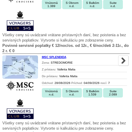
Vnútorná
S Oknom
S Balkóm
Suite
1.389
n.d.
n.d.
n.d.
Všetky ceny sú uvádzané vrátane prístavných daní, bez poistenia a bez
servisných poplatkov. Vytvorte si kalkuláciu pre zobrazenie ceny.
Povinné servisné poplatky € 12/noc/os. od 12r., € 6/noc/deti 2-11r., do
2 r. € 0
MSC SPLENDIDA
Zona:
STREDOMORIE
Z prístavu:
Valletta Malta
Do prístavu:
Valletta Malta
Odchod:
28/08/2026
Príchod:
04/09/2026
nocí:
7
Vnútorná
S Oknom
S Balkóm
Suite
n.d.
n.d.
1.539
2.089
Všetky ceny sú uvádzané vrátane prístavných daní, bez poistenia a bez
servisných poplatkov. Vytvorte si kalkuláciu pre zobrazenie ceny.