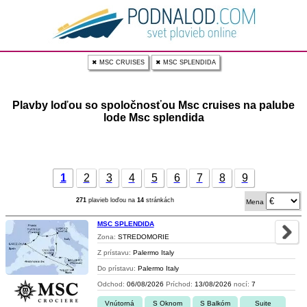
✖ MSC CRUISES
✖ MSC SPLENDIDA
Plavby loďou so spoločnosťou Msc cruises na palube
lode Msc splendida
1
2
3
4
5
6
7
8
9
271
plavieb loďou na
14
stránkách
Mena
MSC SPLENDIDA
Zona:
STREDOMORIE
Z prístavu:
Palermo Italy
Do prístavu:
Palermo Italy
Odchod:
06/08/2026
Príchod:
13/08/2026
nocí:
7
Vnútorná
S Oknom
S Balkóm
Suite