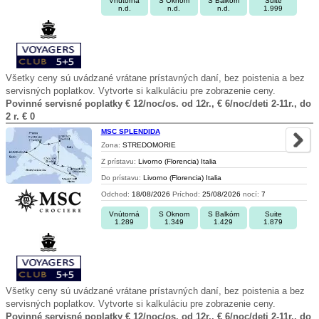
Vnútorná
S Oknom
S Balkóm
Suite
n.d.
n.d.
n.d.
1.999
Všetky ceny sú uvádzané vrátane prístavných daní, bez poistenia a bez
servisných poplatkov. Vytvorte si kalkuláciu pre zobrazenie ceny.
Povinné servisné poplatky € 12/noc/os. od 12r., € 6/noc/deti 2-11r., do
2 r. € 0
MSC SPLENDIDA
Zona:
STREDOMORIE
Z prístavu:
Livorno (Florencia) Italia
Do prístavu:
Livorno (Florencia) Italia
Odchod:
18/08/2026
Príchod:
25/08/2026
nocí:
7
Vnútorná
S Oknom
S Balkóm
Suite
1.289
1.349
1.429
1.879
Všetky ceny sú uvádzané vrátane prístavných daní, bez poistenia a bez
servisných poplatkov. Vytvorte si kalkuláciu pre zobrazenie ceny.
Povinné servisné poplatky € 12/noc/os. od 12r., € 6/noc/deti 2-11r., do