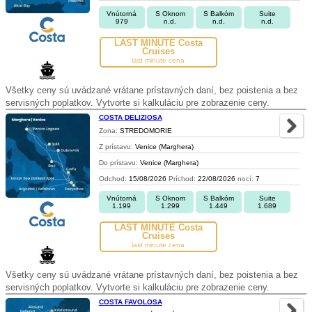
Vnútorná
S Oknom
S Balkóm
Suite
979
n.d.
n.d.
n.d.
LAST MINUTE Costa
Cruises
last minute cena
Všetky ceny sú uvádzané vrátane prístavných daní, bez poistenia a bez
servisných poplatkov. Vytvorte si kalkuláciu pre zobrazenie ceny.
COSTA DELIZIOSA
Zona:
STREDOMORIE
Z prístavu:
Venice (Marghera)
Do prístavu:
Venice (Marghera)
Odchod:
15/08/2026
Príchod:
22/08/2026
nocí:
7
Vnútorná
S Oknom
S Balkóm
Suite
1.199
1.299
1.449
1.689
LAST MINUTE Costa
Cruises
last minute cena
Všetky ceny sú uvádzané vrátane prístavných daní, bez poistenia a bez
servisných poplatkov. Vytvorte si kalkuláciu pre zobrazenie ceny.
COSTA FAVOLOSA