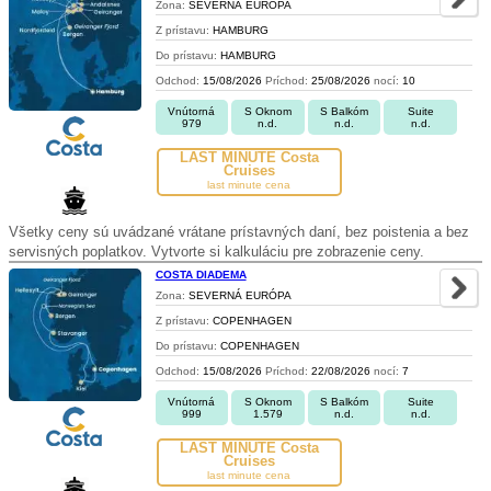
Zona:
SEVERNÁ EURÓPA
Z prístavu:
HAMBURG
Do prístavu:
HAMBURG
Odchod:
15/08/2026
Príchod:
25/08/2026
nocí:
10
Vnútorná
S Oknom
S Balkóm
Suite
979
n.d.
n.d.
n.d.
LAST MINUTE Costa
Cruises
last minute cena
Všetky ceny sú uvádzané vrátane prístavných daní, bez poistenia a bez
servisných poplatkov. Vytvorte si kalkuláciu pre zobrazenie ceny.
COSTA DIADEMA
Zona:
SEVERNÁ EURÓPA
Z prístavu:
COPENHAGEN
Do prístavu:
COPENHAGEN
Odchod:
15/08/2026
Príchod:
22/08/2026
nocí:
7
Vnútorná
S Oknom
S Balkóm
Suite
999
1.579
n.d.
n.d.
LAST MINUTE Costa
Cruises
last minute cena