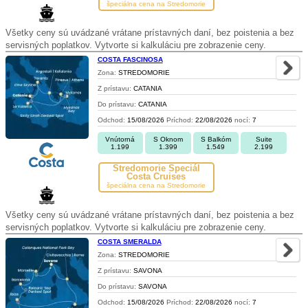
špeciálna cena na Stredomorie
Všetky ceny sú uvádzané vrátane prístavných daní, bez poistenia a bez
servisných poplatkov. Vytvorte si kalkuláciu pre zobrazenie ceny.
COSTA FASCINOSA
Zona:
STREDOMORIE
Z prístavu:
CATANIA
Do prístavu:
CATANIA
Odchod:
15/08/2026
Príchod:
22/08/2026
nocí:
7
Vnútorná
S Oknom
S Balkóm
Suite
1.199
1.399
1.549
2.199
Stredomorie Špeciál
Costa Cruises
špeciálna cena na Stredomorie
Všetky ceny sú uvádzané vrátane prístavných daní, bez poistenia a bez
servisných poplatkov. Vytvorte si kalkuláciu pre zobrazenie ceny.
COSTA SMERALDA
Zona:
STREDOMORIE
Z prístavu:
SAVONA
Do prístavu:
SAVONA
Odchod:
15/08/2026
Príchod:
22/08/2026
nocí:
7