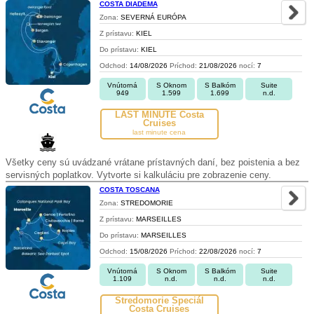
COSTA DIADEMA
Zona:
SEVERNÁ EURÓPA
Z prístavu:
KIEL
Do prístavu:
KIEL
Odchod:
14/08/2026
Príchod:
21/08/2026
nocí:
7
Vnútorná
S Oknom
S Balkóm
Suite
949
1.599
1.699
n.d.
LAST MINUTE Costa
Cruises
last minute cena
Všetky ceny sú uvádzané vrátane prístavných daní, bez poistenia a bez
servisných poplatkov. Vytvorte si kalkuláciu pre zobrazenie ceny.
COSTA TOSCANA
Zona:
STREDOMORIE
Z prístavu:
MARSEILLES
Do prístavu:
MARSEILLES
Odchod:
15/08/2026
Príchod:
22/08/2026
nocí:
7
Vnútorná
S Oknom
S Balkóm
Suite
1.109
n.d.
n.d.
n.d.
Stredomorie Špeciál
Costa Cruises