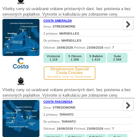
Všetky ceny sú uvádzané vrátane prístavných daní, bez poistenia a bez
servisných poplatkov. Vytvorte si kalkuláciu pre zobrazenie ceny.
COSTA SMERALDA
Zona:
STREDOMORIE
Z prístavu:
MARSEILLES
Do prístavu:
MARSEILLES
Odchod:
16/08/2026
Príchod:
23/08/2026
nocí:
7
Vnútorná
S Oknom
S Balkóm
Suite
1.119
1.289
1.419
2.568
Stredomorie Špeciál
Costa Cruises
špeciálna cena na Stredomorie
Všetky ceny sú uvádzané vrátane prístavných daní, bez poistenia a bez
servisných poplatkov. Vytvorte si kalkuláciu pre zobrazenie ceny.
COSTA FASCINOSA
Zona:
STREDOMORIE
Z prístavu:
TARANTO
Do prístavu:
TARANTO
Odchod:
16/08/2026
Príchod:
23/08/2026
nocí:
7