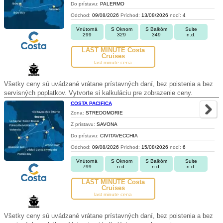
Do prístavu:
PALERMO
Odchod:
09/08/2026
Príchod:
13/08/2026
nocí:
4
Vnútorná
S Oknom
S Balkóm
Suite
299
329
349
n.d.
LAST MINUTE Costa
Cruises
last minute cena
Všetky ceny sú uvádzané vrátane prístavných daní, bez poistenia a bez
servisných poplatkov. Vytvorte si kalkuláciu pre zobrazenie ceny.
COSTA PACIFICA
Zona:
STREDOMORIE
Z prístavu:
SAVONA
Do prístavu:
CIVITAVECCHIA
Odchod:
09/08/2026
Príchod:
15/08/2026
nocí:
6
Vnútorná
S Oknom
S Balkóm
Suite
799
n.d.
n.d.
n.d.
LAST MINUTE Costa
Cruises
last minute cena
Všetky ceny sú uvádzané vrátane prístavných daní, bez poistenia a bez