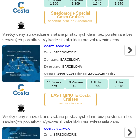
Vnútorná
S Oknom
S Balkóm
Suite
1.199
1.399
1.549
1.749
Stredomorie Špeciál
Costa Cruises
špeciálna cena na Stredomorie
Všetky ceny sú uvádzané vrátane prístavných daní, bez poistenia a bez
servisných poplatkov. Vytvorte si kalkuláciu pre zobrazenie ceny.
COSTA TOSCANA
Zona:
STREDOMORIE
Z prístavu:
BARCELONA
Do prístavu:
BARCELONA
Odchod:
16/08/2026
Príchod:
23/08/2026
nocí:
7
Vnútorná
S Oknom
S Balkóm
Suite
779
829
899
2.818
LAST MINUTE Costa
Cruises
last minute cena
Všetky ceny sú uvádzané vrátane prístavných daní, bez poistenia a bez
servisných poplatkov. Vytvorte si kalkuláciu pre zobrazenie ceny.
COSTA PACIFICA
Zona:
STREDOMORIE