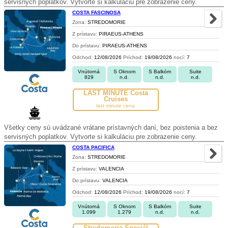
servisných poplatkov. Vytvorte si kalkuláciu pre zobrazenie ceny.
COSTA FASCINOSA
Zona:
STREDOMORIE
Z prístavu:
PIRAEUS-ATHENS
Do prístavu:
PIRAEUS-ATHENS
Odchod:
12/08/2026
Príchod:
19/08/2026
nocí:
7
Vnútorná
S Oknom
S Balkóm
Suite
829
n.d.
n.d.
n.d.
LAST MINUTE Costa
Cruises
last minute cena
Všetky ceny sú uvádzané vrátane prístavných daní, bez poistenia a bez
servisných poplatkov. Vytvorte si kalkuláciu pre zobrazenie ceny.
COSTA PACIFICA
Zona:
STREDOMORIE
Z prístavu:
VALENCIA
Do prístavu:
VALENCIA
Odchod:
12/08/2026
Príchod:
19/08/2026
nocí:
7
Vnútorná
S Oknom
S Balkóm
Suite
1.099
1.279
n.d.
n.d.
Stredomorie Špeciál