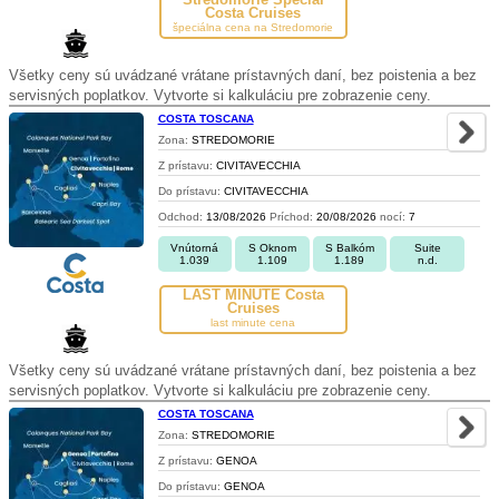
Costa Cruises
špeciálna cena na Stredomorie
Všetky ceny sú uvádzané vrátane prístavných daní, bez poistenia a bez
servisných poplatkov. Vytvorte si kalkuláciu pre zobrazenie ceny.
COSTA TOSCANA
Zona:
STREDOMORIE
Z prístavu:
CIVITAVECCHIA
Do prístavu:
CIVITAVECCHIA
Odchod:
13/08/2026
Príchod:
20/08/2026
nocí:
7
Vnútorná
S Oknom
S Balkóm
Suite
1.039
1.109
1.189
n.d.
LAST MINUTE Costa
Cruises
last minute cena
Všetky ceny sú uvádzané vrátane prístavných daní, bez poistenia a bez
servisných poplatkov. Vytvorte si kalkuláciu pre zobrazenie ceny.
COSTA TOSCANA
Zona:
STREDOMORIE
Z prístavu:
GENOA
Do prístavu:
GENOA