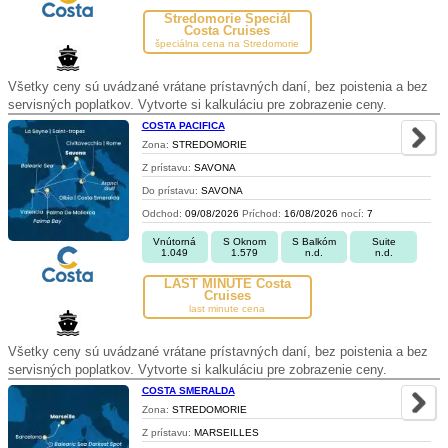
Stredomorie Špeciál
Costa Cruises
špeciálna cena na Stredomorie
Všetky ceny sú uvádzané vrátane prístavných daní, bez poistenia a bez
servisných poplatkov. Vytvorte si kalkuláciu pre zobrazenie ceny.
COSTA PACIFICA
Zona:
STREDOMORIE
Z prístavu:
SAVONA
Do prístavu:
SAVONA
Odchod:
09/08/2026
Príchod:
16/08/2026
nocí:
7
Vnútorná
S Oknom
S Balkóm
Suite
1.049
1.579
n.d.
n.d.
LAST MINUTE Costa
Cruises
last minute cena
Všetky ceny sú uvádzané vrátane prístavných daní, bez poistenia a bez
servisných poplatkov. Vytvorte si kalkuláciu pre zobrazenie ceny.
COSTA SMERALDA
Zona:
STREDOMORIE
Z prístavu:
MARSEILLES