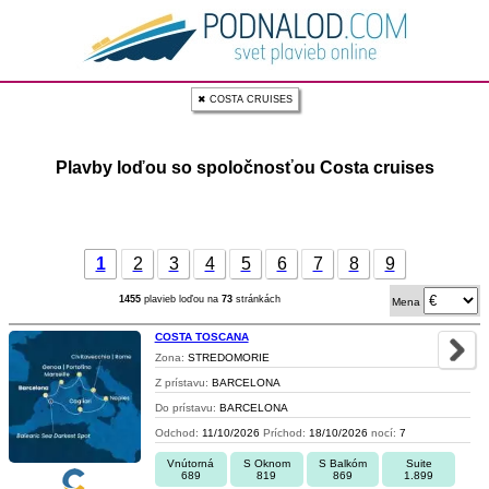
✖ COSTA CRUISES
Plavby loďou so spoločnosťou Costa cruises
1
2
3
4
5
6
7
8
9
1455
plavieb loďou na
73
stránkách
Mena
COSTA TOSCANA
Zona:
STREDOMORIE
Z prístavu:
BARCELONA
Do prístavu:
BARCELONA
Odchod:
11/10/2026
Príchod:
18/10/2026
nocí:
7
Vnútorná
S Oknom
S Balkóm
Suite
689
819
869
1.899