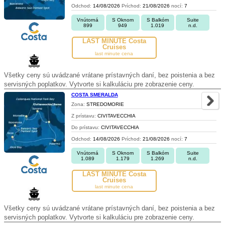
Odchod:
14/08/2026
Príchod:
21/08/2026
nocí:
7
Vnútorná
S Oknom
S Balkóm
Suite
899
949
1.019
n.d.
LAST MINUTE Costa
Cruises
last minute cena
Všetky ceny sú uvádzané vrátane prístavných daní, bez poistenia a bez
servisných poplatkov. Vytvorte si kalkuláciu pre zobrazenie ceny.
COSTA SMERALDA
Zona:
STREDOMORIE
Z prístavu:
CIVITAVECCHIA
Do prístavu:
CIVITAVECCHIA
Odchod:
14/08/2026
Príchod:
21/08/2026
nocí:
7
Vnútorná
S Oknom
S Balkóm
Suite
1.089
1.179
1.269
n.d.
LAST MINUTE Costa
Cruises
last minute cena
Všetky ceny sú uvádzané vrátane prístavných daní, bez poistenia a bez
servisných poplatkov. Vytvorte si kalkuláciu pre zobrazenie ceny.