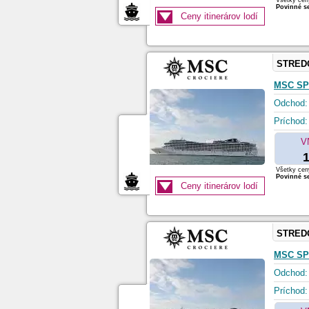
Všetky ceny
Povinné se
Ceny itinerárov lodí
STRED
MSC SP
Odchod:
Príchod:
V
1
Všetky ceny
Povinné se
Ceny itinerárov lodí
STRED
MSC SP
Odchod:
Príchod: