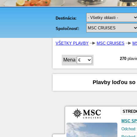
VŠETKY PLAVBY
MSC CRUISES
M
270
plavi
Mena
Plavby loďou so
STRED
MSC SP
Odchod:
Príchod: