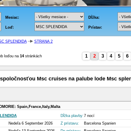
SC SPLENDIDA
STRANA 2
1
2
3
4
5
6
eb loďou na
14
stránkách
 spoločnosťou Msc cruises na palube lode Msc sple
OMORIE:
Spain,France,Italy,Malta
LENDIDA
Dĺžka plavby:
7 nocí
Nedeľa 6 September 2026
Z prístavu:
Barcelona Spanien
Nedeľa 13 September 2026
Do prístavu:
Barcelona Spanien