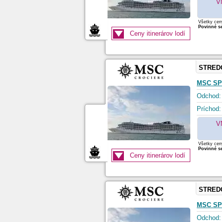
V
Všetky ceny
Povinné se
Ceny itinerárov lodí
STRED
MSC SP
Odchod:
Príchod:
V
Všetky ceny
Povinné se
Ceny itinerárov lodí
STRED
MSC SP
Odchod: