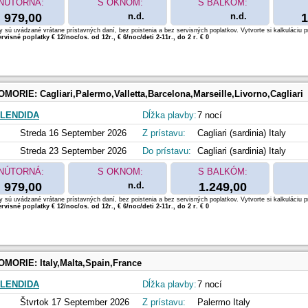
NÚTORNÁ:
S OKNOM:
S BALKÓM:
979,00
n.d.
n.d.
1
 sú uvádzané vrátane prístavných daní, bez poistenia a bez servisných poplatkov. Vytvorte si kalkuláciu p
rvisné poplatky € 12/noc/os. od 12r., € 6/noc/deti 2-11r., do 2 r. € 0
OMORIE:
Cagliari,Palermo,Valletta,Barcelona,Marseille,Livorno,Cagliari
LENDIDA
Dĺžka plavby:
7 nocí
Streda 16 September 2026
Z prístavu:
Cagliari (sardinia) Italy
Streda 23 September 2026
Do prístavu:
Cagliari (sardinia) Italy
NÚTORNÁ:
S OKNOM:
S BALKÓM:
979,00
n.d.
1.249,00
 sú uvádzané vrátane prístavných daní, bez poistenia a bez servisných poplatkov. Vytvorte si kalkuláciu p
rvisné poplatky € 12/noc/os. od 12r., € 6/noc/deti 2-11r., do 2 r. € 0
OMORIE:
Italy,Malta,Spain,France
LENDIDA
Dĺžka plavby:
7 nocí
Štvrtok 17 September 2026
Z prístavu:
Palermo Italy