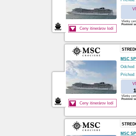
V
Všetky ceny
Povinné se
Ceny itinerárov lodí
STRED
MSC SP
Odchod:
Príchod:
V
1
Všetky ceny
Povinné se
Ceny itinerárov lodí
STRED
MSC SP