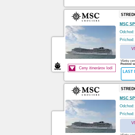
STRED
MSC SP
Odchod:
Príchod:
V
Všetky ceny
Povinné se
Ceny itinerárov lodí
LAST 
STRED
MSC SP
Odchod:
Príchod:
V