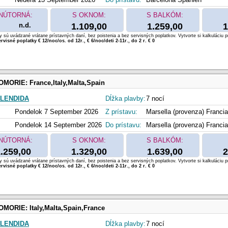
NÚTORNÁ:
S OKNOM:
S BALKÓM:
n.d.
1.109,00
1.259,00
1
 sú uvádzané vrátane prístavných daní, bez poistenia a bez servisných poplatkov. Vytvorte si kalkuláciu p
rvisné poplatky € 12/noc/os. od 12r., € 6/noc/deti 2-11r., do 2 r. € 0
OMORIE:
France,Italy,Malta,Spain
LENDIDA
Dĺžka plavby:
7 nocí
Pondelok 7 September 2026
Z prístavu:
Marsella (provenza) Francia
Pondelok 14 September 2026
Do prístavu:
Marsella (provenza) Francia
NÚTORNÁ:
S OKNOM:
S BALKÓM:
.259,00
1.329,00
1.639,00
2
 sú uvádzané vrátane prístavných daní, bez poistenia a bez servisných poplatkov. Vytvorte si kalkuláciu p
rvisné poplatky € 12/noc/os. od 12r., € 6/noc/deti 2-11r., do 2 r. € 0
OMORIE:
Italy,Malta,Spain,France
LENDIDA
Dĺžka plavby:
7 nocí