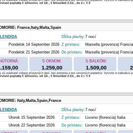
 sú uvádzané vrátane prístavných daní, bez poistenia a bez servisných poplatkov. Vytvorte si kalkuláciu p
rvisné poplatky € 12/noc/os. od 12r., € 6/noc/deti 2-11r., do 2 r. € 0
OMORIE:
France,Italy,Malta,Spain
LENDIDA
Dĺžka plavby:
7 nocí
Pondelok 14 September 2026
Z prístavu:
Marsella (provenza) Francia
Pondelok 21 September 2026
Do prístavu:
Marsella (provenza) Francia
NÚTORNÁ:
S OKNOM:
S BALKÓM:
.159,00
1.259,00
1.509,00
2
 sú uvádzané vrátane prístavných daní, bez poistenia a bez servisných poplatkov. Vytvorte si kalkuláciu p
rvisné poplatky € 12/noc/os. od 12r., € 6/noc/deti 2-11r., do 2 r. € 0
OMORIE:
Italy,Malta,Spain,France
LENDIDA
Dĺžka plavby:
7 nocí
Utorok 15 September 2026
Z prístavu:
Livorno (florencia) Italia
Utorok 22 September 2026
Do prístavu:
Livorno (florencia) Italia