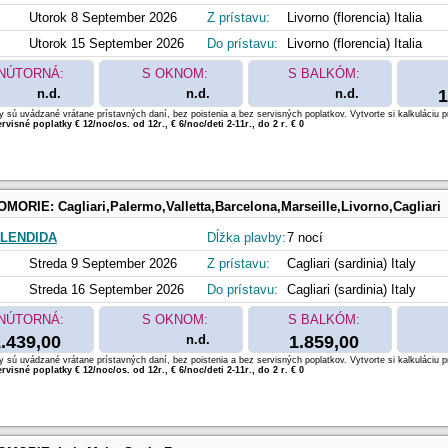
Utorok 8 September 2026
Z prístavu:
Livorno (florencia) Italia
Utorok 15 September 2026
Do prístavu:
Livorno (florencia) Italia
NÚTORNÁ:
S OKNOM:
S BALKÓM:
n.d.
n.d.
n.d.
1
 sú uvádzané vrátane prístavných daní, bez poistenia a bez servisných poplatkov. Vytvorte si kalkuláciu p
rvisné poplatky € 12/noc/os. od 12r., € 6/noc/deti 2-11r., do 2 r. € 0
OMORIE:
Cagliari,Palermo,Valletta,Barcelona,Marseille,Livorno,Cagliari
LENDIDA
Dĺžka plavby:
7 nocí
Streda 9 September 2026
Z prístavu:
Cagliari (sardinia) Italy
Streda 16 September 2026
Do prístavu:
Cagliari (sardinia) Italy
NÚTORNÁ:
S OKNOM:
S BALKÓM:
.439,00
n.d.
1.859,00
 sú uvádzané vrátane prístavných daní, bez poistenia a bez servisných poplatkov. Vytvorte si kalkuláciu p
rvisné poplatky € 12/noc/os. od 12r., € 6/noc/deti 2-11r., do 2 r. € 0