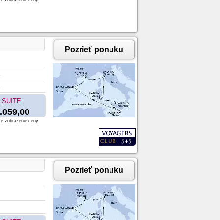
re zobrazenie ceny.
Pozrieť ponuku
SUITE:
.059,00
re zobrazenie ceny.
Pozrieť ponuku