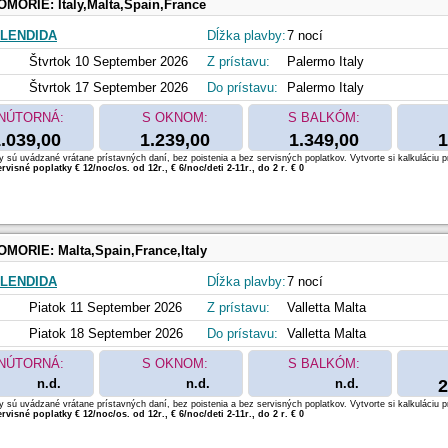
OMORIE:
Italy,Malta,Spain,France
LENDIDA
Dĺžka plavby:
7 nocí
Štvrtok 10 September 2026
Z prístavu:
Palermo Italy
Štvrtok 17 September 2026
Do prístavu:
Palermo Italy
NÚTORNÁ:
S OKNOM:
S BALKÓM:
.039,00
1.239,00
1.349,00
1
 sú uvádzané vrátane prístavných daní, bez poistenia a bez servisných poplatkov. Vytvorte si kalkuláciu p
rvisné poplatky € 12/noc/os. od 12r., € 6/noc/deti 2-11r., do 2 r. € 0
OMORIE:
Malta,Spain,France,Italy
LENDIDA
Dĺžka plavby:
7 nocí
Piatok 11 September 2026
Z prístavu:
Valletta Malta
Piatok 18 September 2026
Do prístavu:
Valletta Malta
NÚTORNÁ:
S OKNOM:
S BALKÓM:
n.d.
n.d.
n.d.
2
 sú uvádzané vrátane prístavných daní, bez poistenia a bez servisných poplatkov. Vytvorte si kalkuláciu p
rvisné poplatky € 12/noc/os. od 12r., € 6/noc/deti 2-11r., do 2 r. € 0