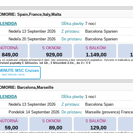
OMORIE:
Spain,France,Italy,Malta
LENDIDA
Dĺžka plavby:
7 nocí
Nedeľa 13 September 2026
Z prístavu:
Barcelona Spanien
Nedeľa 20 September 2026
Do prístavu:
Barcelona Spanien
NÚTORNÁ:
S OKNOM:
S BALKÓM:
849,00
929,00
1.149,00
1
 sú uvádzané vrátane prístavných daní, bez poistenia a bez servisných poplatkov. Vytvorte si kalkuláciu p
rvisné poplatky € 12/noc/os. od 12r., € 6/noc/deti 2-11r., do 2 r. € 0
MINUTE MSC Cruises
last minute cena
OMORIE:
Barcelona,Marseille
LENDIDA
Dĺžka plavby:
1 nocí
Nedeľa 13 September 2026
Z prístavu:
Barcelona Spain
Pondelok 14 September 2026
Do prístavu:
Marseille (provence) France
NÚTORNÁ:
S OKNOM:
S BALKÓM:
59,00
89,00
129,00