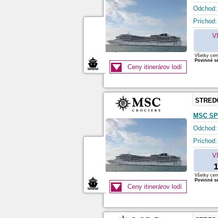
Odchod:
Príchod:
V
Všetky ceny
Povinné se
Ceny itinerárov lodí
STRED
MSC SP
Odchod:
Príchod:
V
1
Všetky ceny
Povinné se
Ceny itinerárov lodí