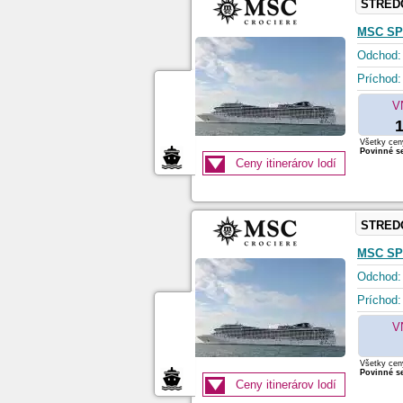
STRED
MSC SP
Odchod:
Príchod:
V
1
Všetky ceny
Povinné se
Ceny itinerárov lodí
STRED
MSC SP
Odchod:
Príchod:
V
Všetky ceny
Povinné se
Ceny itinerárov lodí