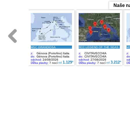
Naše na
MSC GRANDIOSA
RCC LEGEND OF THE SEAS
MS
z:
Génova (Portofino) Italia
z:
CIVITAVECCHIA
z:
do:
Génova (Portofino) Italia
do:
CIVITAVECCHIA
do
odchod:
24/08/2026
odchod:
27/08/2026
od
1.129
*
3.212
*
od
od
Dĺžka plavby:
7 nocí
Dĺžka plavby:
7 nocí
Dĺ