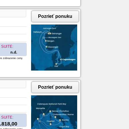
Pozrieť ponuku
SUITE:
n.d.
re zobrazenie ceny.
Pozrieť ponuku
SUITE:
.818,00