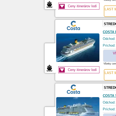
Všetky ceny
Ceny itinerárov lodí
LAST M
STRED
COSTA 
Odchod:
Príchod:
V
Všetky ceny
Ceny itinerárov lodí
LAST M
STRED
COSTA
Odchod:
Príchod: