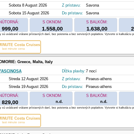
Sobota 8 August 2026
Z prístavu:
Savona
Sobota 15 August 2026
Do prístavu:
Savona
NÚTORNÁ:
S OKNOM:
S BALKÓM:
999,00
1.558,00
1.638,00
2
 sú uvádzané vrátane prístavných daní, bez poistenia a bez servisných poplatkov. Vytvorte si kalkuláciu p
INUTE Costa Cruises
last minute cena
OMORIE:
Greece, Malta, Italy
FASCINOSA
Dĺžka plavby:
7 nocí
Streda 12 August 2026
Z prístavu:
Piraeus-athens
Streda 19 August 2026
Do prístavu:
Piraeus-athens
NÚTORNÁ:
S OKNOM:
S BALKÓM:
829,00
n.d.
n.d.
 sú uvádzané vrátane prístavných daní, bez poistenia a bez servisných poplatkov. Vytvorte si kalkuláciu p
INUTE Costa Cruises
last minute cena