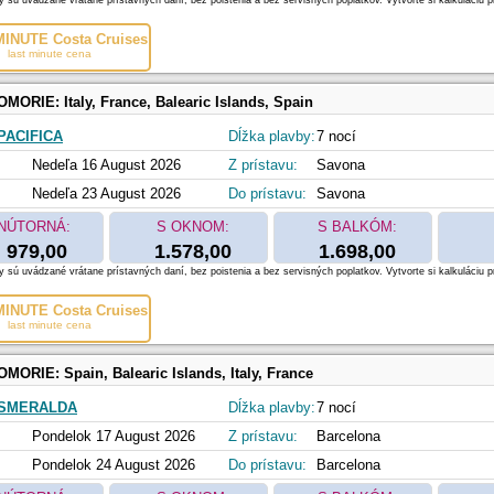
 sú uvádzané vrátane prístavných daní, bez poistenia a bez servisných poplatkov. Vytvorte si kalkuláciu p
INUTE Costa Cruises
last minute cena
OMORIE:
Italy, France, Balearic Islands, Spain
PACIFICA
Dĺžka plavby:
7 nocí
Nedeľa 16 August 2026
Z prístavu:
Savona
Nedeľa 23 August 2026
Do prístavu:
Savona
NÚTORNÁ:
S OKNOM:
S BALKÓM:
979,00
1.578,00
1.698,00
 sú uvádzané vrátane prístavných daní, bez poistenia a bez servisných poplatkov. Vytvorte si kalkuláciu p
INUTE Costa Cruises
last minute cena
OMORIE:
Spain, Balearic Islands, Italy, France
 SMERALDA
Dĺžka plavby:
7 nocí
Pondelok 17 August 2026
Z prístavu:
Barcelona
Pondelok 24 August 2026
Do prístavu:
Barcelona