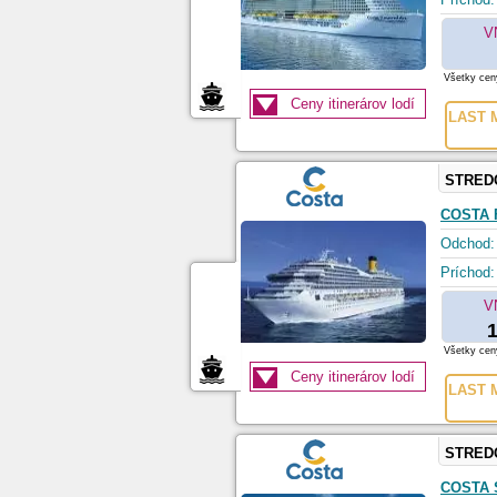
V
Všetky ceny
Ceny itinerárov lodí
LAST M
STRED
COSTA 
Odchod:
Príchod:
V
1
Všetky ceny
Ceny itinerárov lodí
LAST M
STRED
COSTA