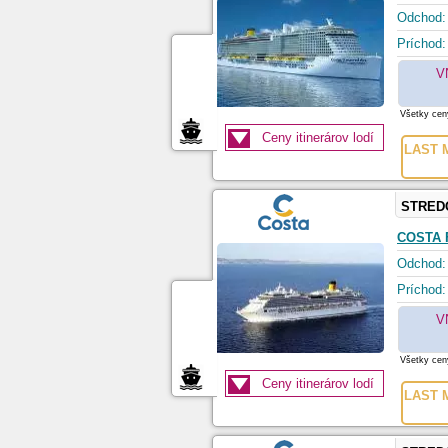
Odchod:
Príchod:
V
Všetky ceny
Ceny itinerárov lodí
LAST M
STRED
COSTA 
Odchod:
Príchod:
V
Všetky ceny
Ceny itinerárov lodí
LAST M