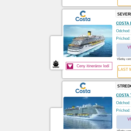
SEVER
COSTA 
Odchod:
Príchod:
V
Všetky ceny
Ceny itinerárov lodí
LAST M
STRED
COSTA
Odchod:
Príchod:
V