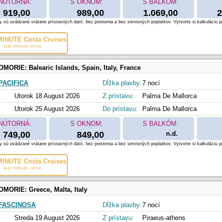
NÚTORNÁ:
S OKNOM:
S BALKÓM:
919,00
989,00
1.069,00
2
 sú uvádzané vrátane prístavných daní, bez poistenia a bez servisných poplatkov. Vytvorte si kalkuláciu p
INUTE Costa Cruises
last minute cena
OMORIE:
Balearic Islands, Spain, Italy, France
PACIFICA
Dĺžka plavby:
7 nocí
Utorok 18 August 2026
Z prístavu:
Palma De Mallorca
Utorok 25 August 2026
Do prístavu:
Palma De Mallorca
NÚTORNÁ:
S OKNOM:
S BALKÓM:
749,00
849,00
n.d.
 sú uvádzané vrátane prístavných daní, bez poistenia a bez servisných poplatkov. Vytvorte si kalkuláciu p
INUTE Costa Cruises
last minute cena
OMORIE:
Greece, Malta, Italy
FASCINOSA
Dĺžka plavby:
7 nocí
Streda 19 August 2026
Z prístavu:
Piraeus-athens