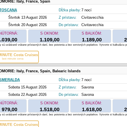
OMORIE:
Italy, France, Spain
 TOSCANA
Dĺžka plavby:
7 nocí
Štvrtok 13 August 2026
Z prístavu:
Civitavecchia
Štvrtok 20 August 2026
Do prístavu:
Civitavecchia
NÚTORNÁ:
S OKNOM:
S BALKÓM:
.039,00
1.109,00
1.189,00
2
 sú uvádzané vrátane prístavných daní, bez poistenia a bez servisných poplatkov. Vytvorte si kalkuláciu p
INUTE Costa Cruises
last minute cena
OMORIE:
Italy, France, Spain, Balearic Islands
 SMERALDA
Dĺžka plavby:
7 nocí
Sobota 15 August 2026
Z prístavu:
Savona
Sobota 22 August 2026
Do prístavu:
Savona
NÚTORNÁ:
S OKNOM:
S BALKÓM:
979,00
1.518,00
1.618,00
2
 sú uvádzané vrátane prístavných daní, bez poistenia a bez servisných poplatkov. Vytvorte si kalkuláciu p
INUTE Costa Cruises