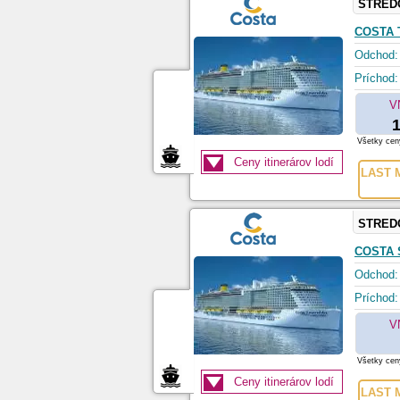
STRED
COSTA
Odchod:
Príchod:
V
1
Všetky ceny
Ceny itinerárov lodí
LAST M
STRED
COSTA
Odchod:
Príchod:
V
Všetky ceny
Ceny itinerárov lodí
LAST M