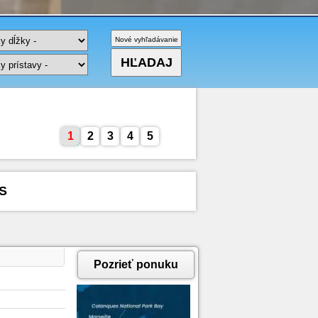
1
2
3
4
5
S
Pozrieť ponuku