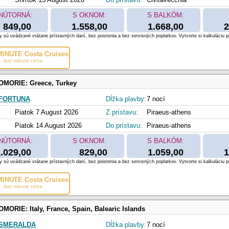
NÚTORNÁ:
S OKNOM:
S BALKÓM:
849,00
1.558,00
1.668,00
2
 sú uvádzané vrátane prístavných daní, bez poistenia a bez servisných poplatkov. Vytvorte si kalkuláciu p
INUTE Costa Cruises
last minute cena
OMORIE:
Greece, Turkey
FORTUNA
Dĺžka plavby:
7 nocí
Piatok 7 August 2026
Z prístavu:
Piraeus-athens
Piatok 14 August 2026
Do prístavu:
Piraeus-athens
NÚTORNÁ:
S OKNOM:
S BALKÓM:
.029,00
829,00
1.059,00
1
 sú uvádzané vrátane prístavných daní, bez poistenia a bez servisných poplatkov. Vytvorte si kalkuláciu p
INUTE Costa Cruises
last minute cena
OMORIE:
Italy, France, Spain, Balearic Islands
 SMERALDA
Dĺžka plavby:
7 nocí