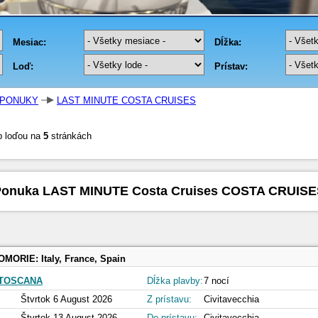
PONUKY
LAST MINUTE COSTA CRUISES
b loďou na
5
stránkách
Ponuka LAST MINUTE Costa Cruises COSTA CRUISE
OMORIE:
Italy, France, Spain
 TOSCANA
Dĺžka plavby:
7 nocí
Štvrtok 6 August 2026
Z prístavu:
Civitavecchia
Štvrtok 13 August 2026
Do prístavu:
Civitavecchia