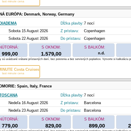
last minute cena
NÁ EURÓPA:
Denmark, Norway, Germany
DIADEMA
Dĺžka plavby:
7 nocí
Sobota 15 August 2026
Z prístavu:
Copenhagen
Sobota 22 August 2026
Do prístavu:
Copenhagen
NÚTORNÁ:
S OKNOM:
S BALKÓM:
999,00
1.579,00
n.d.
 sú uvádzané vrátane prístavných daní, bez poistenia a bez servisných poplatkov. Vytvorte si kalkuláciu p
INUTE Costa Cruises
last minute cena
OMORIE:
Spain, Italy, France
 TOSCANA
Dĺžka plavby:
7 nocí
Nedeľa 16 August 2026
Z prístavu:
Barcelona
Nedeľa 23 August 2026
Do prístavu:
Barcelona
NÚTORNÁ:
S OKNOM:
S BALKÓM:
779,00
829,00
899,00
2