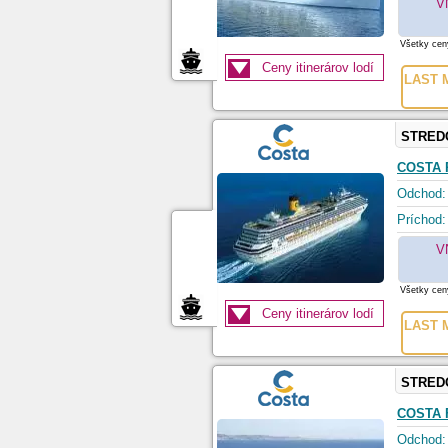
V
Všetky ceny
Ceny itinerárov lodí
LAST M
STRED
COSTA 
Odchod:
Príchod:
V
Všetky ceny
Ceny itinerárov lodí
LAST M
STRED
COSTA 
Odchod: