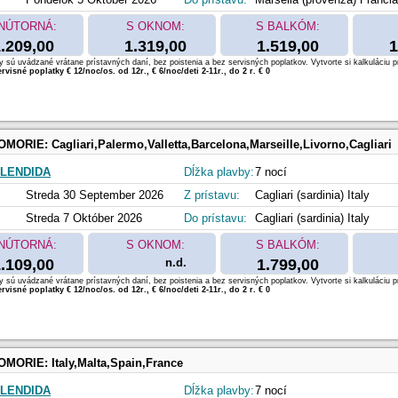
NÚTORNÁ:
S OKNOM:
S BALKÓM:
.209,00
1.319,00
1.519,00
1
 sú uvádzané vrátane prístavných daní, bez poistenia a bez servisných poplatkov. Vytvorte si kalkuláciu p
rvisné poplatky € 12/noc/os. od 12r., € 6/noc/deti 2-11r., do 2 r. € 0
OMORIE:
Cagliari,Palermo,Valletta,Barcelona,Marseille,Livorno,Cagliari
LENDIDA
Dĺžka plavby:
7 nocí
Streda 30 September 2026
Z prístavu:
Cagliari (sardinia) Italy
Streda 7 Október 2026
Do prístavu:
Cagliari (sardinia) Italy
NÚTORNÁ:
S OKNOM:
S BALKÓM:
.109,00
n.d.
1.799,00
 sú uvádzané vrátane prístavných daní, bez poistenia a bez servisných poplatkov. Vytvorte si kalkuláciu p
rvisné poplatky € 12/noc/os. od 12r., € 6/noc/deti 2-11r., do 2 r. € 0
OMORIE:
Italy,Malta,Spain,France
LENDIDA
Dĺžka plavby:
7 nocí