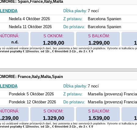
OMORIE:
Spain,France,Italy,Malta
LENDIDA
Dĺžka plavby:
7 nocí
Nedeľa 4 Október 2026
Z prístavu:
Barcelona Spanien
Nedeľa 11 Október 2026
Do prístavu:
Barcelona Spanien
NÚTORNÁ:
S OKNOM:
S BALKÓM:
n.d.
1.209,00
1.299,00
1
 sú uvádzané vrátane prístavných daní, bez poistenia a bez servisných poplatkov. Vytvorte si kalkuláciu p
rvisné poplatky € 12/noc/os. od 12r., € 6/noc/deti 2-11r., do 2 r. € 0
OMORIE:
France,Italy,Malta,Spain
LENDIDA
Dĺžka plavby:
7 nocí
Pondelok 5 Október 2026
Z prístavu:
Marsella (provenza) Francia
Pondelok 12 Október 2026
Do prístavu:
Marsella (provenza) Francia
NÚTORNÁ:
S OKNOM:
S BALKÓM:
.239,00
1.329,00
1.539,00
1
 sú uvádzané vrátane prístavných daní, bez poistenia a bez servisných poplatkov. Vytvorte si kalkuláciu p
rvisné poplatky € 12/noc/os. od 12r., € 6/noc/deti 2-11r., do 2 r. € 0