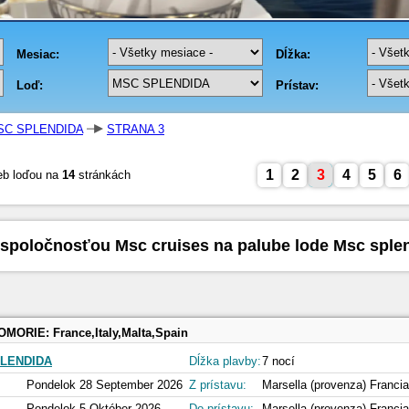
SC SPLENDIDA
STRANA 3
1
2
3
4
5
6
eb loďou na
14
stránkách
 spoločnosťou Msc cruises na palube lode Msc sple
OMORIE:
France,Italy,Malta,Spain
LENDIDA
Dĺžka plavby:
7 nocí
Pondelok 28 September 2026
Z prístavu:
Marsella (provenza) Francia
Pondelok 5 Október 2026
Do prístavu:
Marsella (provenza) Francia