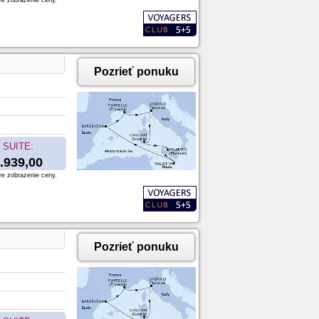
re zobrazenie ceny.
Pozrieť ponuku
SUITE:
.939,00
re zobrazenie ceny.
Pozrieť ponuku