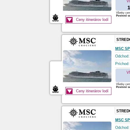
V
1
Všetky ceny
Povinné se
Ceny itinerárov lodí
STRED
MSC SP
Odchod:
Príchod:
V
Všetky ceny
Povinné se
Ceny itinerárov lodí
STRED
MSC SP
Odchod: