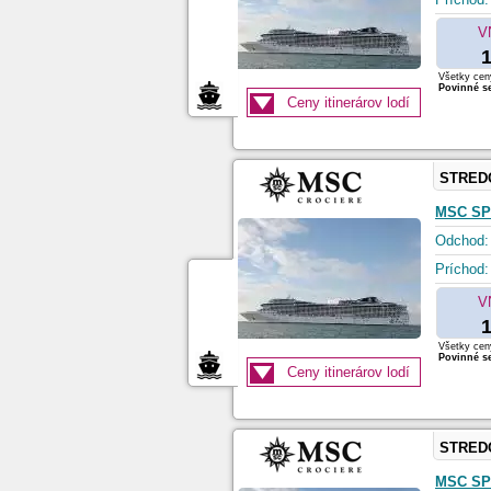
V
1
Všetky ceny
Povinné se
Ceny itinerárov lodí
STRED
MSC SP
Odchod:
Príchod:
V
1
Všetky ceny
Povinné se
Ceny itinerárov lodí
STRED
MSC SP