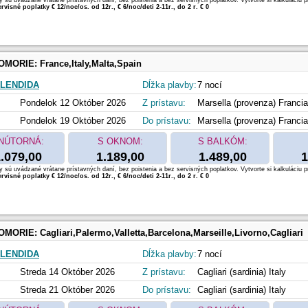
 sú uvádzané vrátane prístavných daní, bez poistenia a bez servisných poplatkov. Vytvorte si kalkuláciu p
rvisné poplatky € 12/noc/os. od 12r., € 6/noc/deti 2-11r., do 2 r. € 0
OMORIE:
France,Italy,Malta,Spain
LENDIDA
Dĺžka plavby:
7 nocí
Pondelok 12 Október 2026
Z prístavu:
Marsella (provenza) Francia
Pondelok 19 Október 2026
Do prístavu:
Marsella (provenza) Francia
NÚTORNÁ:
S OKNOM:
S BALKÓM:
.079,00
1.189,00
1.489,00
1
 sú uvádzané vrátane prístavných daní, bez poistenia a bez servisných poplatkov. Vytvorte si kalkuláciu p
rvisné poplatky € 12/noc/os. od 12r., € 6/noc/deti 2-11r., do 2 r. € 0
OMORIE:
Cagliari,Palermo,Valletta,Barcelona,Marseille,Livorno,Cagliari
LENDIDA
Dĺžka plavby:
7 nocí
Streda 14 Október 2026
Z prístavu:
Cagliari (sardinia) Italy
Streda 21 Október 2026
Do prístavu:
Cagliari (sardinia) Italy