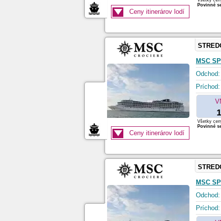
Všetky ceny
Povinné se
Ceny itinerárov lodí
STRED
MSC SP
Odchod:
Príchod:
V
1
Všetky ceny
Povinné se
Ceny itinerárov lodí
STRED
MSC SP
Odchod:
Príchod: