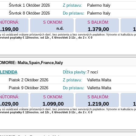
Štvrtok 1 Október 2026
Z prístavu:
Palermo Italy
Štvrtok 8 Október 2026
Do prístavu:
Palermo Italy
NÚTORNÁ:
S OKNOM:
S BALKÓM:
.199,00
n.d.
1.379,00
1
 sú uvádzané vrátane prístavných daní, bez poistenia a bez servisných poplatkov. Vytvorte si kalkuláciu p
rvisné poplatky € 12/noc/os. od 12r., € 6/noc/deti 2-11r., do 2 r. € 0
OMORIE:
Malta,Spain,France,Italy
LENDIDA
Dĺžka plavby:
7 nocí
Piatok 2 Október 2026
Z prístavu:
Valletta Malta
Piatok 9 Október 2026
Do prístavu:
Valletta Malta
NÚTORNÁ:
S OKNOM:
S BALKÓM:
.029,00
1.099,00
1.219,00
1
 sú uvádzané vrátane prístavných daní, bez poistenia a bez servisných poplatkov. Vytvorte si kalkuláciu p
rvisné poplatky € 12/noc/os. od 12r., € 6/noc/deti 2-11r., do 2 r. € 0