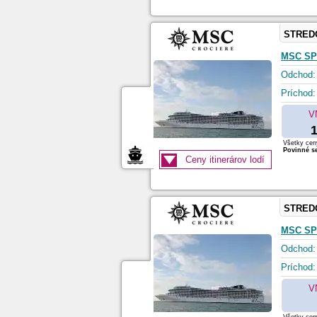
STRED
MSC SP
Odchod:
Príchod:
V
1
Všetky ceny
Povinné se
Ceny itinerárov lodí
STRED
MSC SP
Odchod:
Príchod:
V