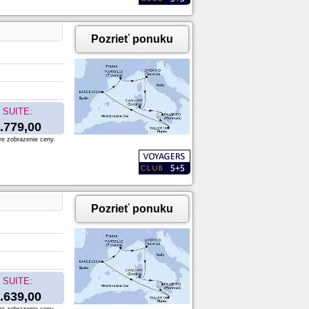
Pozrieť ponuku
SUITE:
.779,00
re zobrazenie ceny.
Pozrieť ponuku
SUITE:
.639,00