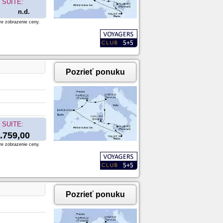
SUITE:
n.d.
re zobrazenie ceny.
Pozrieť ponuku
SUITE:
.759,00
re zobrazenie ceny.
Pozrieť ponuku