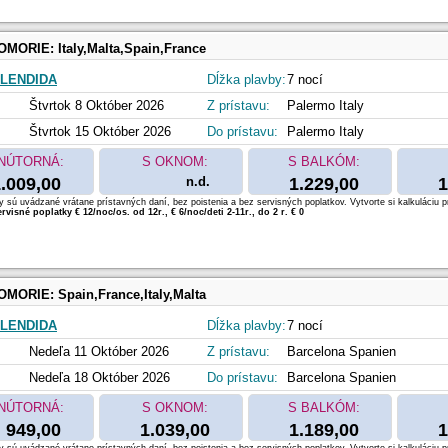
OMORIE:
Italy,Malta,Spain,France
LENDIDA
Dĺžka plavby:
7 nocí
Štvrtok 8 Október 2026
Z prístavu:
Palermo Italy
Štvrtok 15 Október 2026
Do prístavu:
Palermo Italy
NÚTORNÁ:
S OKNOM:
S BALKÓM:
.009,00
n.d.
1.229,00
1
 sú uvádzané vrátane prístavných daní, bez poistenia a bez servisných poplatkov. Vytvorte si kalkuláciu p
rvisné poplatky € 12/noc/os. od 12r., € 6/noc/deti 2-11r., do 2 r. € 0
OMORIE:
Spain,France,Italy,Malta
LENDIDA
Dĺžka plavby:
7 nocí
Nedeľa 11 Október 2026
Z prístavu:
Barcelona Spanien
Nedeľa 18 Október 2026
Do prístavu:
Barcelona Spanien
NÚTORNÁ:
S OKNOM:
S BALKÓM:
949,00
1.039,00
1.189,00
1