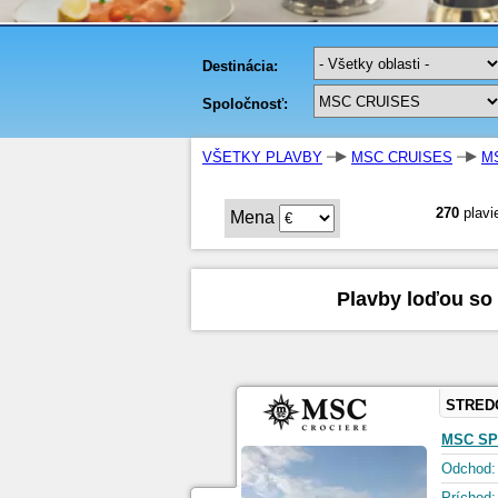
VŠETKY PLAVBY
MSC CRUISES
M
270
plavi
Mena
Plavby loďou so
STRED
MSC SP
Odchod:
Príchod: