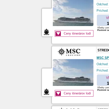
Odchod:
Príchod:
V
1
Všetky ceny
Povinné se
Ceny itinerárov lodí
STRED
MSC SP
Odchod:
Príchod:
V
1
Všetky ceny
Povinné se
Ceny itinerárov lodí