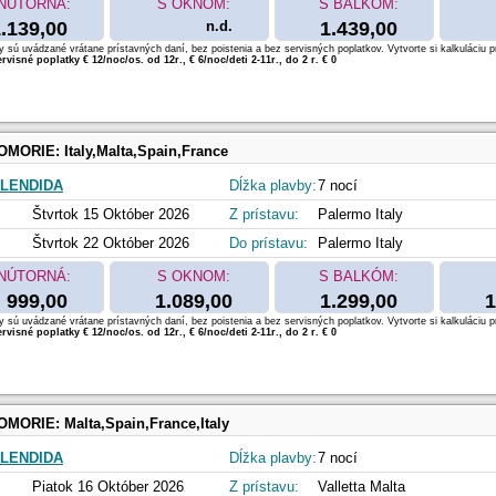
NÚTORNÁ:
S OKNOM:
S BALKÓM:
.139,00
n.d.
1.439,00
 sú uvádzané vrátane prístavných daní, bez poistenia a bez servisných poplatkov. Vytvorte si kalkuláciu p
rvisné poplatky € 12/noc/os. od 12r., € 6/noc/deti 2-11r., do 2 r. € 0
OMORIE:
Italy,Malta,Spain,France
LENDIDA
Dĺžka plavby:
7 nocí
Štvrtok 15 Október 2026
Z prístavu:
Palermo Italy
Štvrtok 22 Október 2026
Do prístavu:
Palermo Italy
NÚTORNÁ:
S OKNOM:
S BALKÓM:
999,00
1.089,00
1.299,00
1
 sú uvádzané vrátane prístavných daní, bez poistenia a bez servisných poplatkov. Vytvorte si kalkuláciu p
rvisné poplatky € 12/noc/os. od 12r., € 6/noc/deti 2-11r., do 2 r. € 0
OMORIE:
Malta,Spain,France,Italy
LENDIDA
Dĺžka plavby:
7 nocí
Piatok 16 Október 2026
Z prístavu:
Valletta Malta