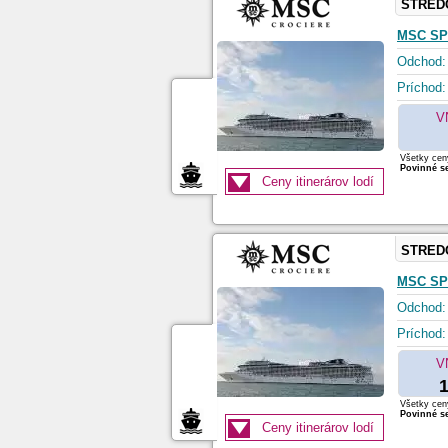
STRED
MSC SP
Odchod:
Príchod:
V
Všetky ceny
Povinné se
Ceny itinerárov lodí
STRED
MSC SP
Odchod:
Príchod:
V
1
Všetky ceny
Povinné se
Ceny itinerárov lodí