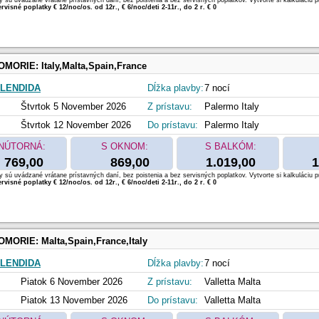
 sú uvádzané vrátane prístavných daní, bez poistenia a bez servisných poplatkov. Vytvorte si kalkuláciu p
rvisné poplatky € 12/noc/os. od 12r., € 6/noc/deti 2-11r., do 2 r. € 0
OMORIE:
Italy,Malta,Spain,France
LENDIDA
Dĺžka plavby:
7 nocí
Štvrtok 5 November 2026
Z prístavu:
Palermo Italy
Štvrtok 12 November 2026
Do prístavu:
Palermo Italy
NÚTORNÁ:
S OKNOM:
S BALKÓM:
769,00
869,00
1.019,00
1
 sú uvádzané vrátane prístavných daní, bez poistenia a bez servisných poplatkov. Vytvorte si kalkuláciu p
rvisné poplatky € 12/noc/os. od 12r., € 6/noc/deti 2-11r., do 2 r. € 0
OMORIE:
Malta,Spain,France,Italy
LENDIDA
Dĺžka plavby:
7 nocí
Piatok 6 November 2026
Z prístavu:
Valletta Malta
Piatok 13 November 2026
Do prístavu:
Valletta Malta