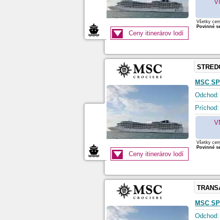
V
Všetky ceny
Povinné se
Ceny itinerárov lodí
STRED
MSC SP
Odchod:
Príchod:
V
Všetky ceny
Povinné se
Ceny itinerárov lodí
TRANS
MSC SP
Odchod: