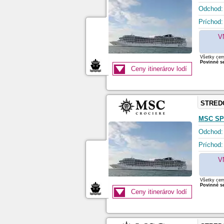
Odchod:
Príchod:
V
Všetky ceny
Povinné se
Ceny itinerárov lodí
STRED
MSC SP
Odchod:
Príchod:
V
Všetky ceny
Povinné se
Ceny itinerárov lodí