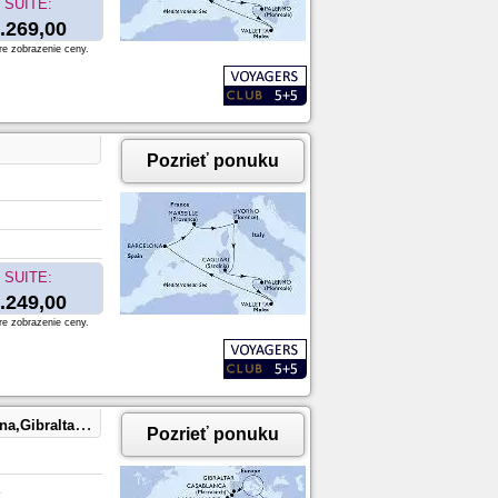
SUITE:
.269,00
re zobrazenie ceny.
Pozrieť ponuku
SUITE:
.249,00
re zobrazenie ceny.
iro,Montevideo,Buenos Aires
Pozrieť ponuku