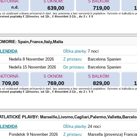
NÚTORNÁ:
S OKNOM:
S BALKÓM:
n.d.
639,00
719,00
1
 sú uvádzané vrátane prístavných daní, bez poistenia a bez servisných poplatkov. Vytvorte si kalkuláciu p
rvisné poplatky € 12/noc/os. od 12r., € 6/noc/deti 2-11r., do 2 r. € 0
OMORIE:
Spain,France,Italy,Malta
LENDIDA
Dĺžka plavby:
7 nocí
Nedeľa 8 November 2026
Z prístavu:
Barcelona Spanien
Nedeľa 15 November 2026
Do prístavu:
Barcelona Spanien
NÚTORNÁ:
S OKNOM:
S BALKÓM:
709,00
769,00
829,00
1
 sú uvádzané vrátane prístavných daní, bez poistenia a bez servisných poplatkov. Vytvorte si kalkuláciu p
rvisné poplatky € 12/noc/os. od 12r., € 6/noc/deti 2-11r., do 2 r. € 0
ATLATICKÉ PLAVBY:
Marseille,Livorno,Cagliari,Palermo,Valletta,Barcelona,Gibraltar,Casablanca,Las Palmas de G.Canaria,Maceio,Salvador,Rio de Jane
LENDIDA
Dĺžka plavby:
24 nocí
Pondelok 9 November 2026
Z prístavu:
Marsella (provenza) Francia