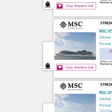
Všetky ceny
Povinné se
Ceny itinerárov lodí
STRED
MSC SP
Odchod:
Príchod:
V
Všetky ceny
Povinné se
Ceny itinerárov lodí
STRED
MSC SP
Odchod:
Príchod: