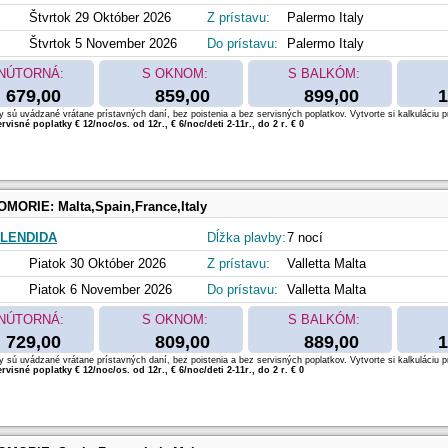
Štvrtok 29 Október 2026
Z prístavu:
Palermo Italy
Štvrtok 5 November 2026
Do prístavu:
Palermo Italy
NÚTORNÁ:
S OKNOM:
S BALKÓM:
679,00
859,00
899,00
1
 sú uvádzané vrátane prístavných daní, bez poistenia a bez servisných poplatkov. Vytvorte si kalkuláciu p
rvisné poplatky € 12/noc/os. od 12r., € 6/noc/deti 2-11r., do 2 r. € 0
OMORIE:
Malta,Spain,France,Italy
LENDIDA
Dĺžka plavby:
7 nocí
Piatok 30 Október 2026
Z prístavu:
Valletta Malta
Piatok 6 November 2026
Do prístavu:
Valletta Malta
NÚTORNÁ:
S OKNOM:
S BALKÓM:
729,00
809,00
889,00
1
 sú uvádzané vrátane prístavných daní, bez poistenia a bez servisných poplatkov. Vytvorte si kalkuláciu p
rvisné poplatky € 12/noc/os. od 12r., € 6/noc/deti 2-11r., do 2 r. € 0