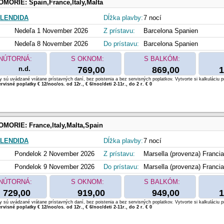
OMORIE:
Spain,France,Italy,Malta
LENDIDA
Dĺžka plavby:
7 nocí
Nedeľa 1 November 2026
Z prístavu:
Barcelona Spanien
Nedeľa 8 November 2026
Do prístavu:
Barcelona Spanien
NÚTORNÁ:
S OKNOM:
S BALKÓM:
n.d.
769,00
869,00
1
 sú uvádzané vrátane prístavných daní, bez poistenia a bez servisných poplatkov. Vytvorte si kalkuláciu p
rvisné poplatky € 12/noc/os. od 12r., € 6/noc/deti 2-11r., do 2 r. € 0
OMORIE:
France,Italy,Malta,Spain
LENDIDA
Dĺžka plavby:
7 nocí
Pondelok 2 November 2026
Z prístavu:
Marsella (provenza) Francia
Pondelok 9 November 2026
Do prístavu:
Marsella (provenza) Francia
NÚTORNÁ:
S OKNOM:
S BALKÓM:
729,00
919,00
949,00
1
 sú uvádzané vrátane prístavných daní, bez poistenia a bez servisných poplatkov. Vytvorte si kalkuláciu p
rvisné poplatky € 12/noc/os. od 12r., € 6/noc/deti 2-11r., do 2 r. € 0