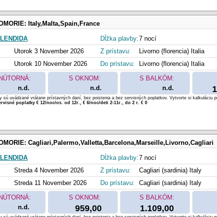
OMORIE:
Italy,Malta,Spain,France
LENDIDA
Dĺžka plavby:
7 nocí
Utorok 3 November 2026
Z prístavu:
Livorno (florencia) Italia
Utorok 10 November 2026
Do prístavu:
Livorno (florencia) Italia
NÚTORNÁ:
S OKNOM:
S BALKÓM:
n.d.
n.d.
n.d.
1
 sú uvádzané vrátane prístavných daní, bez poistenia a bez servisných poplatkov. Vytvorte si kalkuláciu p
rvisné poplatky € 12/noc/os. od 12r., € 6/noc/deti 2-11r., do 2 r. € 0
OMORIE:
Cagliari,Palermo,Valletta,Barcelona,Marseille,Livorno,Cagliari
LENDIDA
Dĺžka plavby:
7 nocí
Streda 4 November 2026
Z prístavu:
Cagliari (sardinia) Italy
Streda 11 November 2026
Do prístavu:
Cagliari (sardinia) Italy
NÚTORNÁ:
S OKNOM:
S BALKÓM:
n.d.
959,00
1.109,00