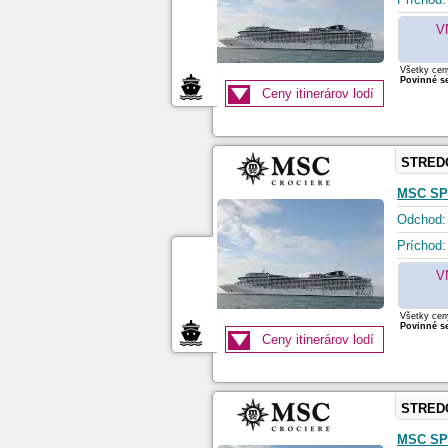
V
Všetky ceny
Povinné se
Ceny itinerárov lodí
STRED
MSC SP
Odchod:
Príchod:
V
Všetky ceny
Povinné se
Ceny itinerárov lodí
STRED
MSC SP