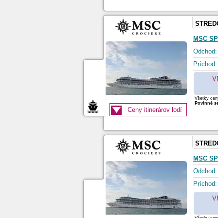
STRED
MSC SP
Odchod:
Príchod:
V
Všetky ceny
Povinné se
Ceny itinerárov lodí
STRED
MSC SP
Odchod:
Príchod:
V