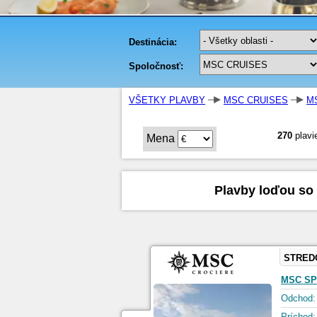
VŠETKY PLAVBY
MSC CRUISES
M
270
plavi
Mena
Plavby loďou so
STRED
MSC SP
Odchod:
Príchod: