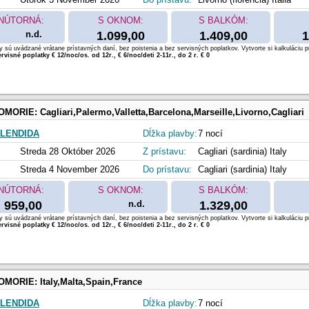
NÚTORNÁ:
S OKNOM:
S BALKÓM:
n.d.
1.099,00
1.409,00
1
 sú uvádzané vrátane prístavných daní, bez poistenia a bez servisných poplatkov. Vytvorte si kalkuláciu p
rvisné poplatky € 12/noc/os. od 12r., € 6/noc/deti 2-11r., do 2 r. € 0
OMORIE:
Cagliari,Palermo,Valletta,Barcelona,Marseille,Livorno,Cagliari
LENDIDA
Dĺžka plavby:
7 nocí
Streda 28 Október 2026
Z prístavu:
Cagliari (sardinia) Italy
Streda 4 November 2026
Do prístavu:
Cagliari (sardinia) Italy
NÚTORNÁ:
S OKNOM:
S BALKÓM:
959,00
n.d.
1.329,00
 sú uvádzané vrátane prístavných daní, bez poistenia a bez servisných poplatkov. Vytvorte si kalkuláciu p
rvisné poplatky € 12/noc/os. od 12r., € 6/noc/deti 2-11r., do 2 r. € 0
OMORIE:
Italy,Malta,Spain,France
LENDIDA
Dĺžka plavby:
7 nocí