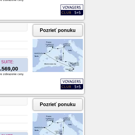
re zobrazenie ceny.
Pozrieť ponuku
SUITE:
.569,00
re zobrazenie ceny.
Pozrieť ponuku