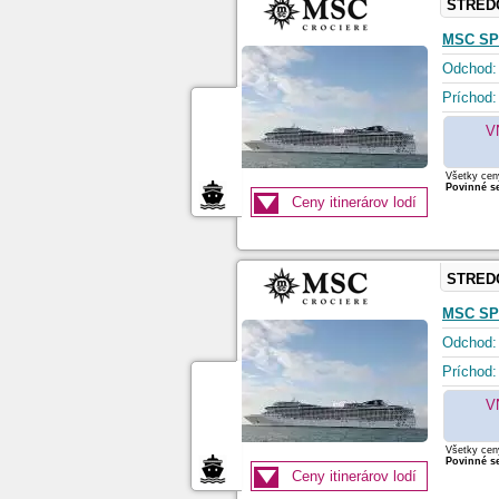
STRED
MSC SP
Odchod:
Príchod:
V
Všetky ceny
Povinné se
Ceny itinerárov lodí
STRED
MSC SP
Odchod:
Príchod:
V
Všetky ceny
Povinné se
Ceny itinerárov lodí