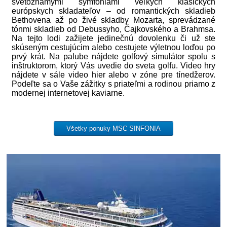
svetoznámymi symfóniami veľkých klasických
európskych skladateľov – od romantických skladieb
Bethovena až po živé skladby Mozarta, sprevádzané
tónmi skladieb od Debussyho, Čajkovského a Brahmsa.
Na tejto lodi zažijete jedinečnú dovolenku či už ste
skúseným cestujúcim alebo cestujete výletnou loďou po
prvý krát. Na palube nájdete golfový simulátor spolu s
inštruktorom, ktorý Vás uvedie do sveta golfu. Video hry
nájdete v sále video hier alebo v zóne pre tínedžerov.
Podeľte sa o Vaše zážitky s priateľmi a rodinou priamo z
modernej internetovej kaviarne.
Všetky ponuky MSC SINFONIA