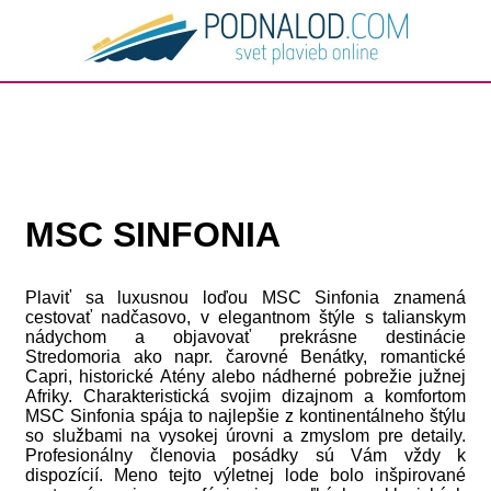
MSC SINFONIA
Plaviť sa luxusnou loďou MSC Sinfonia znamená
cestovať nadčasovo, v elegantnom štýle s talianskym
nádychom a objavovať prekrásne destinácie
Stredomoria ako napr. čarovné Benátky, romantické
Capri, historické Atény alebo nádherné pobrežie južnej
Afriky. Charakteristická svojim dizajnom a komfortom
MSC Sinfonia spája to najlepšie z kontinentálneho štýlu
so službami na vysokej úrovni a zmyslom pre detaily.
Profesionálny členovia posádky sú Vám vždy k
dispozícií. Meno tejto výletnej lode bolo inšpirované