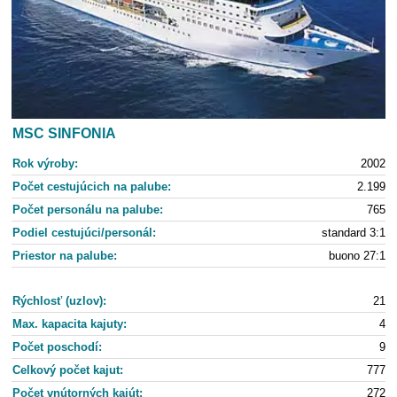
MSC SINFONIA
Rok výroby:
2002
Počet cestujúcich na palube:
2.199
Počet personálu na palube:
765
Podiel cestujúci/personál:
standard 3:1
Priestor na palube:
buono 27:1
Rýchlosť (uzlov):
21
Max. kapacita kajuty:
4
Počet poschodí:
9
Celkový počet kajut:
777
Počet vnútorných kajút:
272