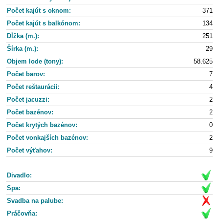
Počet kajút s oknom:
371
Počet kajút s balkónom:
134
Dĺžka (m.):
251
Šírka (m.):
29
Objem lode (tony):
58.625
Počet barov:
7
Počet reštaurácii:
4
Počet jacuzzi:
2
Počet bazénov:
2
Počet krytých bazénov:
0
Počet vonkajších bazénov:
2
Počet výťahov:
9
Divadlo:
Spa:
Svadba na palube:
Práčovňa: