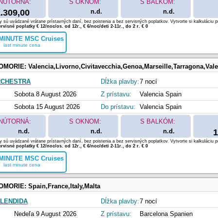
NÚTORNÁ:
S OKNOM:
S BALKÓM:
.309,00
n.d.
n.d.
 sú uvádzané vrátane prístavných daní, bez poistenia a bez servisných poplatkov. Vytvorte si kalkuláciu p
rvisné poplatky € 12/noc/os. od 12r., € 6/noc/deti 2-11r., do 2 r. € 0
MINUTE MSC Cruises
last minute cena
OMORIE:
Valencia,Livorno,Civitavecchia,Genoa,Marseille,Tarragona,Val
RCHESTRA
Dĺžka plavby:
7 nocí
Sobota 8 August 2026
Z prístavu:
Valencia Spain
Sobota 15 August 2026
Do prístavu:
Valencia Spain
NÚTORNÁ:
S OKNOM:
S BALKÓM:
n.d.
n.d.
n.d.
1
 sú uvádzané vrátane prístavných daní, bez poistenia a bez servisných poplatkov. Vytvorte si kalkuláciu p
rvisné poplatky € 12/noc/os. od 12r., € 6/noc/deti 2-11r., do 2 r. € 0
MINUTE MSC Cruises
last minute cena
OMORIE:
Spain,France,Italy,Malta
LENDIDA
Dĺžka plavby:
7 nocí
Nedeľa 9 August 2026
Z prístavu:
Barcelona Spanien