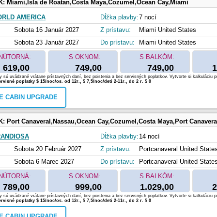
K:
Miami,Isla de Roatan,Costa Maya,Cozumel,Ocean Cay,Miami
ORLD AMERICA
Dĺžka plavby:
7 nocí
Sobota 16 Január 2027
Z prístavu:
Miami United States
Sobota 23 Január 2027
Do prístavu:
Miami United States
NÚTORNÁ:
S OKNOM:
S BALKÓM:
619,00
749,00
749,00
1
 sú uvádzané vrátane prístavných daní, bez poistenia a bez servisných poplatkov. Vytvorte si kalkuláciu p
rvisné poplatky $ 15/noc/os. od 12r., $ 7,5/noc/deti 2-11r., do 2 r. $ 0
E CABIN UPGRADE
K:
Port Canaveral,Nassau,Ocean Cay,Cozumel,Costa Maya,Port Canaveral,Nassau,Ocean Cay,Puerto Plata
RANDIOSA
Dĺžka plavby:
14 nocí
Sobota 20 Február 2027
Z prístavu:
Portcanaveral United State
Sobota 6 Marec 2027
Do prístavu:
Portcanaveral United State
NÚTORNÁ:
S OKNOM:
S BALKÓM:
789,00
999,00
1.029,00
2
 sú uvádzané vrátane prístavných daní, bez poistenia a bez servisných poplatkov. Vytvorte si kalkuláciu p
rvisné poplatky $ 15/noc/os. od 12r., $ 7,5/noc/deti 2-11r., do 2 r. $ 0
E CABIN UPGRADE