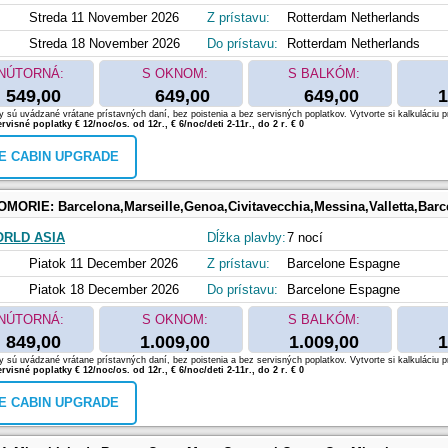
Streda 11 November 2026
Z prístavu:
Rotterdam Netherlands
Streda 18 November 2026
Do prístavu:
Rotterdam Netherlands
NÚTORNÁ:
S OKNOM:
S BALKÓM:
549,00
649,00
649,00
1
 sú uvádzané vrátane prístavných daní, bez poistenia a bez servisných poplatkov. Vytvorte si kalkuláciu p
rvisné poplatky € 12/noc/os. od 12r., € 6/noc/deti 2-11r., do 2 r. € 0
E CABIN UPGRADE
OMORIE:
Barcelona,Marseille,Genoa,Civitavecchia,Messina,Valletta,Bar
RLD ASIA
Dĺžka plavby:
7 nocí
Piatok 11 December 2026
Z prístavu:
Barcelone Espagne
Piatok 18 December 2026
Do prístavu:
Barcelone Espagne
NÚTORNÁ:
S OKNOM:
S BALKÓM:
849,00
1.009,00
1.009,00
1
 sú uvádzané vrátane prístavných daní, bez poistenia a bez servisných poplatkov. Vytvorte si kalkuláciu p
rvisné poplatky € 12/noc/os. od 12r., € 6/noc/deti 2-11r., do 2 r. € 0
E CABIN UPGRADE