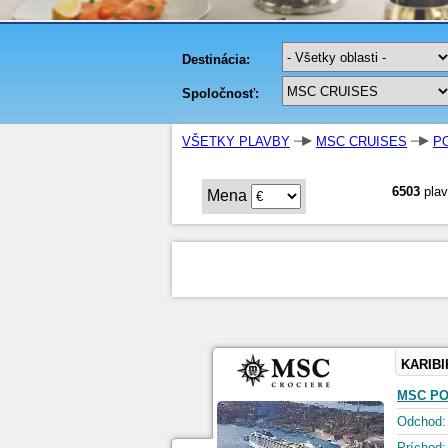
VŠETKY PLAVBY
MSC CRUISES
P
6503
plav
Mena
KARIBI
MSC PO
Odchod:
Príchod: