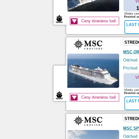
V
1
Všetky ceny
Povinné se
Ceny itinerárov lodí
LAST 
STRED
MSC O
Odchod:
Príchod:
V
Všetky ceny
Povinné se
Ceny itinerárov lodí
LAST 
STRED
MSC SP
Odchod: