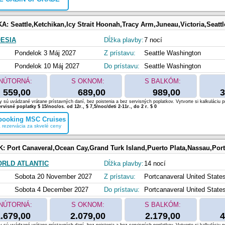
KA:
Seattle,Ketchikan,Icy Strait Hoonah,Tracy Arm,Juneau,Victoria,Seattl
ESIA
Dĺžka plavby:
7 nocí
Pondelok 3 Máj 2027
Z prístavu:
Seattle Washington
Pondelok 10 Máj 2027
Do prístavu:
Seattle Washington
NÚTORNÁ:
S OKNOM:
S BALKÓM:
559,00
689,00
989,00
3
 sú uvádzané vrátane prístavných daní, bez poistenia a bez servisných poplatkov. Vytvorte si kalkuláciu p
rvisné poplatky $ 15/noc/os. od 12r., $ 7,5/noc/deti 2-11r., do 2 r. $ 0
 booking MSC Cruises
 rezervácia za skvelé ceny
K:
Port Canaveral,Ocean Cay,Grand Turk Island,Puerto Plata,Nassau,Port Canaveral,Ocean Cay,Nassau,Cozumel,Costa M
RLD ATLANTIC
Dĺžka plavby:
14 nocí
Sobota 20 November 2027
Z prístavu:
Portcanaveral United State
Sobota 4 December 2027
Do prístavu:
Portcanaveral United State
NÚTORNÁ:
S OKNOM:
S BALKÓM:
.679,00
2.079,00
2.179,00
4