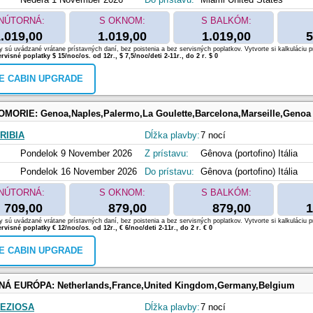
NÚTORNÁ:
S OKNOM:
S BALKÓM:
.019,00
1.019,00
1.019,00
5
 sú uvádzané vrátane prístavných daní, bez poistenia a bez servisných poplatkov. Vytvorte si kalkuláciu p
rvisné poplatky $ 15/noc/os. od 12r., $ 7,5/noc/deti 2-11r., do 2 r. $ 0
E CABIN UPGRADE
OMORIE:
Genoa,Naples,Palermo,La Goulette,Barcelona,Marseille,Genoa
RIBIA
Dĺžka plavby:
7 nocí
Pondelok 9 November 2026
Z prístavu:
Gênova (portofino) Itália
Pondelok 16 November 2026
Do prístavu:
Gênova (portofino) Itália
NÚTORNÁ:
S OKNOM:
S BALKÓM:
709,00
879,00
879,00
1
 sú uvádzané vrátane prístavných daní, bez poistenia a bez servisných poplatkov. Vytvorte si kalkuláciu p
rvisné poplatky € 12/noc/os. od 12r., € 6/noc/deti 2-11r., do 2 r. € 0
E CABIN UPGRADE
NÁ EURÓPA:
Netherlands,France,United Kingdom,Germany,Belgium
EZIOSA
Dĺžka plavby:
7 nocí