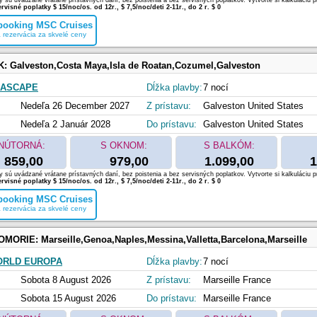
 sú uvádzané vrátane prístavných daní, bez poistenia a bez servisných poplatkov. Vytvorte si kalkuláciu p
rvisné poplatky $ 15/noc/os. od 12r., $ 7,5/noc/deti 2-11r., do 2 r. $ 0
 booking MSC Cruises
 rezervácia za skvelé ceny
K:
Galveston,Costa Maya,Isla de Roatan,Cozumel,Galveston
EASCAPE
Dĺžka plavby:
7 nocí
Nedeľa 26 December 2027
Z prístavu:
Galveston United States
Nedeľa 2 Január 2028
Do prístavu:
Galveston United States
NÚTORNÁ:
S OKNOM:
S BALKÓM:
859,00
979,00
1.099,00
1
 sú uvádzané vrátane prístavných daní, bez poistenia a bez servisných poplatkov. Vytvorte si kalkuláciu p
rvisné poplatky $ 15/noc/os. od 12r., $ 7,5/noc/deti 2-11r., do 2 r. $ 0
 booking MSC Cruises
 rezervácia za skvelé ceny
OMORIE:
Marseille,Genoa,Naples,Messina,Valletta,Barcelona,Marseille
ORLD EUROPA
Dĺžka plavby:
7 nocí
Sobota 8 August 2026
Z prístavu:
Marseille France
Sobota 15 August 2026
Do prístavu:
Marseille France