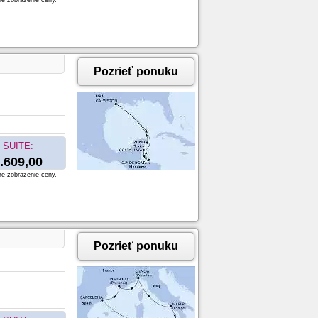
re zobrazenie ceny.
Pozrieť ponuku
SUITE:
.609,00
re zobrazenie ceny.
Pozrieť ponuku