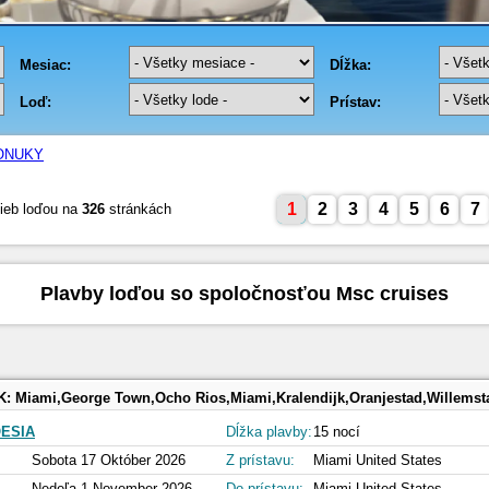
ONUKY
1
2
3
4
5
6
7
ieb loďou na
326
stránkách
Plavby loďou so spoločnosťou Msc cruises
K:
Miami,George Town,Ocho Rios,Miami,Kralendijk,Oranjestad,Willemstad,Cabo Rojo,Oc
ESIA
Dĺžka plavby:
15 nocí
Sobota 17 Október 2026
Z prístavu:
Miami United States
Nedeľa 1 November 2026
Do prístavu:
Miami United States