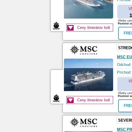
V
1
Všetky ceny
Povinné se
Ceny itinerárov lodí
FRE
STRED
MSC EU
Odchod:
Príchod:
V
Všetky ceny
Povinné se
Ceny itinerárov lodí
FRE
SEVER
MSC PR