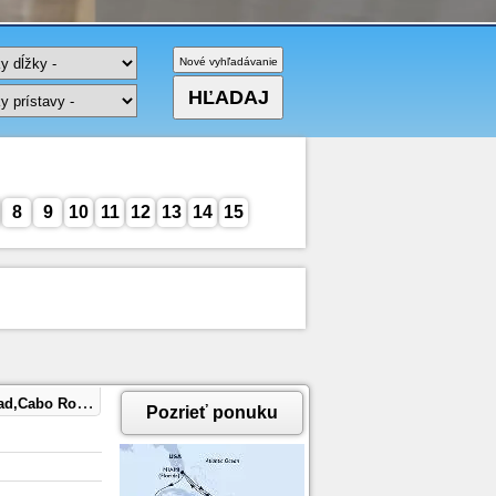
8
9
10
11
12
13
14
15
ho Rios,Miami
Pozrieť ponuku