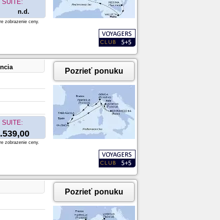
SUITE:
n.d.
re zobrazenie ceny.
encia
Pozrieť ponuku
SUITE:
.539,00
re zobrazenie ceny.
Pozrieť ponuku