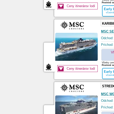
Všetky ceny
Povinné se
Ceny itinerárov lodí
Early
včasná
KARIBI
MSC S
Odchod:
Príchod:
V
Všetky ceny
Povinné se
Ceny itinerárov lodí
Early
včasná
STRED
MSC W
Odchod:
Príchod: