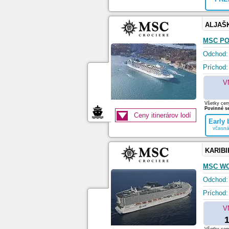
ALJAŠ
MSC PO
Odchod:
Príchod:
V
Všetky ceny
Povinné se
Ceny itinerárov lodí
Early
včasná
KARIBI
MSC WO
Odchod:
Príchod:
V
1