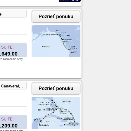
e
Pozrieť ponuku
SUITE:
.649,00
re zobrazenie ceny.
aya,Port Canaveral
Pozrieť ponuku
s
s
SUITE:
.209,00