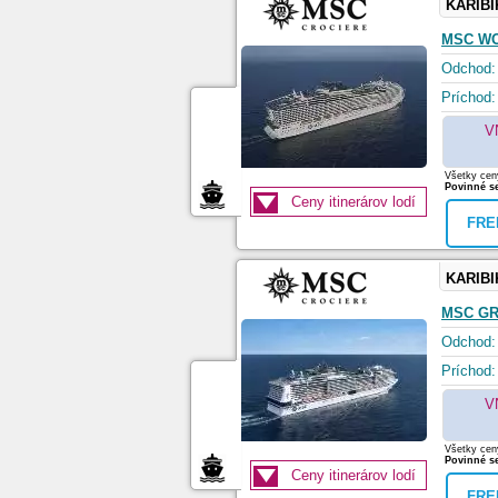
KARIBI
MSC W
Odchod:
Príchod:
V
Všetky ceny
Povinné se
Ceny itinerárov lodí
FRE
KARIBI
MSC G
Odchod:
Príchod:
V
Všetky ceny
Povinné se
Ceny itinerárov lodí
FRE