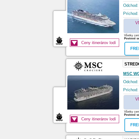
Odchod:
Príchod:
V
Všetky ceny
Povinné se
Ceny itinerárov lodí
FRE
STRED
MSC WO
Odchod:
Príchod:
V
Všetky ceny
Povinné se
Ceny itinerárov lodí
FRE