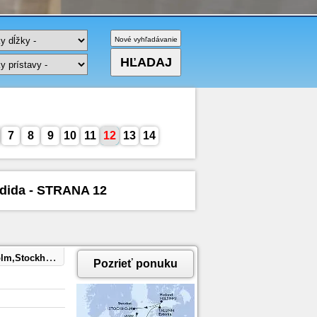
7
8
9
10
11
12
13
14
ndida - STRANA 12
nne,Copenhagen
Pozrieť ponuku