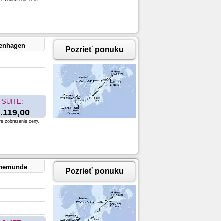
re zobrazenie ceny.
penhagen
Pozrieť ponuku
SUITE:
.119,00
re zobrazenie ceny.
rnemunde
Pozrieť ponuku