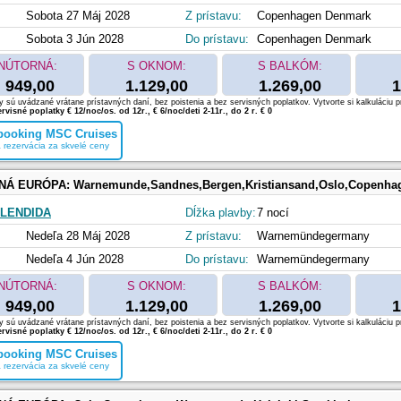
Sobota 27 Máj 2028
Z prístavu:
Copenhagen Denmark
Sobota 3 Jún 2028
Do prístavu:
Copenhagen Denmark
NÚTORNÁ:
S OKNOM:
S BALKÓM:
949,00
1.129,00
1.269,00
1
 sú uvádzané vrátane prístavných daní, bez poistenia a bez servisných poplatkov. Vytvorte si kalkuláciu p
rvisné poplatky € 12/noc/os. od 12r., € 6/noc/deti 2-11r., do 2 r. € 0
 booking MSC Cruises
 rezervácia za skvelé ceny
NÁ EURÓPA:
Warnemunde,Sandnes,Bergen,Kristiansand,Oslo,Copenhagen,
LENDIDA
Dĺžka plavby:
7 nocí
Nedeľa 28 Máj 2028
Z prístavu:
Warnemündegermany
Nedeľa 4 Jún 2028
Do prístavu:
Warnemündegermany
NÚTORNÁ:
S OKNOM:
S BALKÓM:
949,00
1.129,00
1.269,00
1
 sú uvádzané vrátane prístavných daní, bez poistenia a bez servisných poplatkov. Vytvorte si kalkuláciu p
rvisné poplatky € 12/noc/os. od 12r., € 6/noc/deti 2-11r., do 2 r. € 0
 booking MSC Cruises
 rezervácia za skvelé ceny