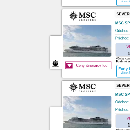
včasná
SEVER
MSC SP
Odchod:
Príchod:
V
1
Všetky ceny
Povinné se
Ceny itinerárov lodí
Early
včasná
SEVER
MSC SP
Odchod:
Príchod:
V
1