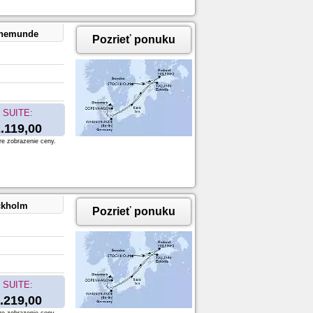
rnemunde
Pozrieť ponuku
SUITE:
.119,00
re zobrazenie ceny.
ckholm
Pozrieť ponuku
SUITE:
.219,00