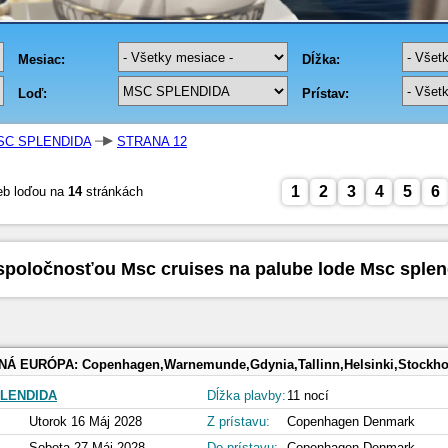
SC SPLENDIDA
STRANA 12
1
2
3
4
5
6
eb loďou na
14
stránkách
spoločnosťou Msc cruises na palube lode Msc sple
NÁ EURÓPA:
Copenhagen,Warnemunde,Gdynia,Tallinn,Helsinki,Stockholm,Stockholm,Visby,Ro
LENDIDA
Dĺžka plavby:
11 nocí
Utorok 16 Máj 2028
Z prístavu:
Copenhagen Denmark
Sobota 27 Máj 2028
Do prístavu:
Copenhagen Denmark