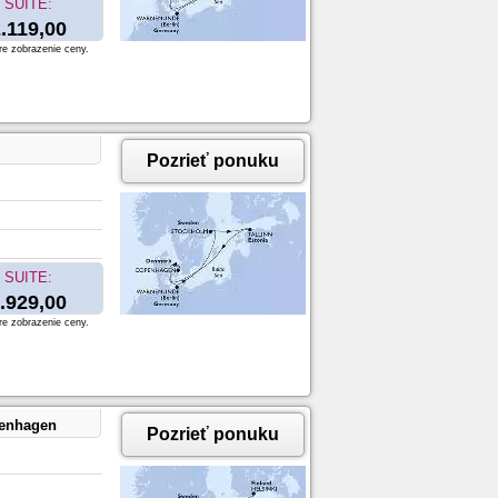
SUITE:
.119,00
re zobrazenie ceny.
Pozrieť ponuku
SUITE:
.929,00
re zobrazenie ceny.
penhagen
Pozrieť ponuku