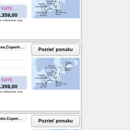
SUITE:
.359,00
re zobrazenie ceny.
en,Warnemunde
Pozrieť ponuku
SUITE:
.359,00
re zobrazenie ceny.
Copenhagen
Pozrieť ponuku