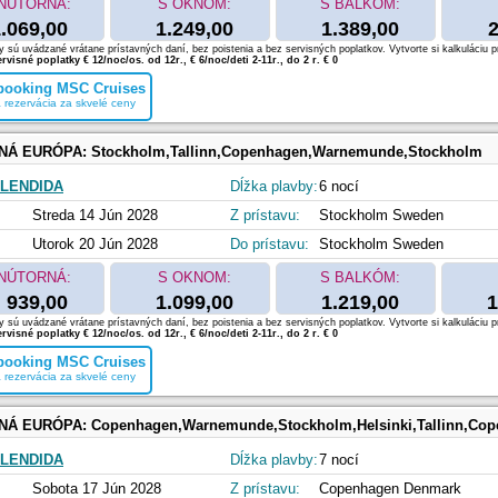
NÚTORNÁ:
S OKNOM:
S BALKÓM:
.069,00
1.249,00
1.389,00
2
 sú uvádzané vrátane prístavných daní, bez poistenia a bez servisných poplatkov. Vytvorte si kalkuláciu p
rvisné poplatky € 12/noc/os. od 12r., € 6/noc/deti 2-11r., do 2 r. € 0
 booking MSC Cruises
 rezervácia za skvelé ceny
NÁ EURÓPA:
Stockholm,Tallinn,Copenhagen,Warnemunde,Stockholm
LENDIDA
Dĺžka plavby:
6 nocí
Streda 14 Jún 2028
Z prístavu:
Stockholm Sweden
Utorok 20 Jún 2028
Do prístavu:
Stockholm Sweden
NÚTORNÁ:
S OKNOM:
S BALKÓM:
939,00
1.099,00
1.219,00
1
 sú uvádzané vrátane prístavných daní, bez poistenia a bez servisných poplatkov. Vytvorte si kalkuláciu p
rvisné poplatky € 12/noc/os. od 12r., € 6/noc/deti 2-11r., do 2 r. € 0
 booking MSC Cruises
 rezervácia za skvelé ceny
NÁ EURÓPA:
Copenhagen,Warnemunde,Stockholm,Helsinki,Tallinn,Co
LENDIDA
Dĺžka plavby:
7 nocí
Sobota 17 Jún 2028
Z prístavu:
Copenhagen Denmark