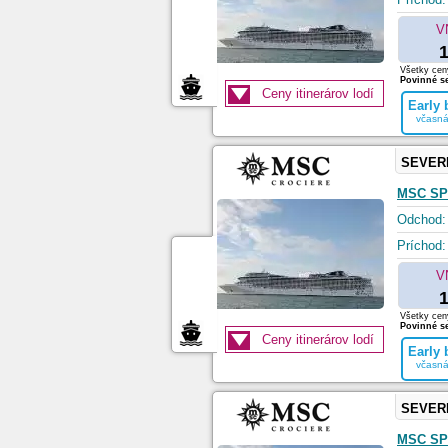
V
1
Všetky ceny
Povinné se
Ceny itinerárov lodí
Early
včasná
SEVER
MSC SP
Odchod:
Príchod:
V
1
Všetky ceny
Povinné se
Ceny itinerárov lodí
Early
včasná
SEVER
MSC SP