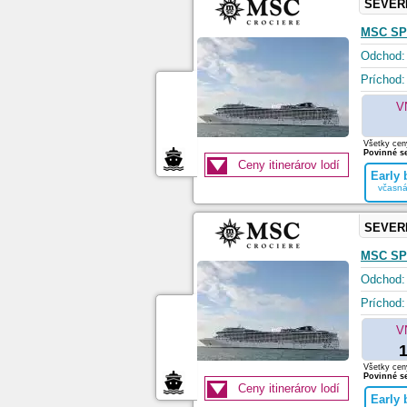
SEVER
MSC SP
Odchod:
Príchod:
V
Všetky ceny
Povinné se
Ceny itinerárov lodí
Early
včasná
SEVER
MSC SP
Odchod:
Príchod:
V
1
Všetky ceny
Povinné se
Ceny itinerárov lodí
Early