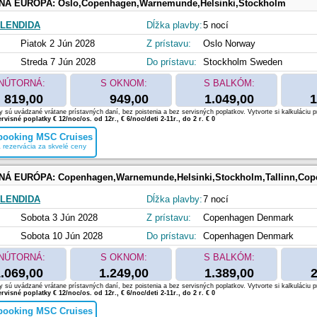
NÁ EURÓPA:
Oslo,Copenhagen,Warnemunde,Helsinki,Stockholm
LENDIDA
Dĺžka plavby:
5 nocí
Piatok 2 Jún 2028
Z prístavu:
Oslo Norway
Streda 7 Jún 2028
Do prístavu:
Stockholm Sweden
NÚTORNÁ:
S OKNOM:
S BALKÓM:
819,00
949,00
1.049,00
1
 sú uvádzané vrátane prístavných daní, bez poistenia a bez servisných poplatkov. Vytvorte si kalkuláciu p
rvisné poplatky € 12/noc/os. od 12r., € 6/noc/deti 2-11r., do 2 r. € 0
 booking MSC Cruises
 rezervácia za skvelé ceny
NÁ EURÓPA:
Copenhagen,Warnemunde,Helsinki,Stockholm,Tallinn,Co
LENDIDA
Dĺžka plavby:
7 nocí
Sobota 3 Jún 2028
Z prístavu:
Copenhagen Denmark
Sobota 10 Jún 2028
Do prístavu:
Copenhagen Denmark
NÚTORNÁ:
S OKNOM:
S BALKÓM:
.069,00
1.249,00
1.389,00
2
 sú uvádzané vrátane prístavných daní, bez poistenia a bez servisných poplatkov. Vytvorte si kalkuláciu p
rvisné poplatky € 12/noc/os. od 12r., € 6/noc/deti 2-11r., do 2 r. € 0
 booking MSC Cruises