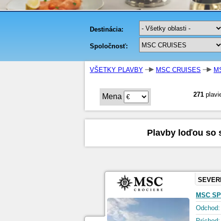
VŠETKY PLAVBY
MSC CRUISES
M
271
plavi
Mena
Plavby loďou so 
SEVER
MSC SP
Odchod:
Príchod: