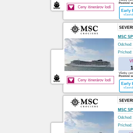
Všetky ceny
Povinné se
Ceny itinerárov lodí
Early
včasná
SEVER
MSC SP
Odchod:
Príchod:
V
1
Všetky ceny
Povinné se
Ceny itinerárov lodí
Early
včasná
SEVER
MSC SP
Odchod:
Príchod: