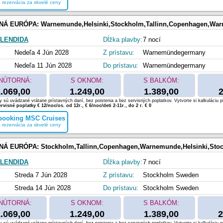
 rezervácia za skvelé ceny
NÁ EURÓPA:
Warnemunde,Helsinki,Stockholm,Tallinn,Copenhagen,Wa
LENDIDA
Dĺžka plavby:
7 nocí
Nedeľa 4 Jún 2028
Z prístavu:
Warnemündegermany
Nedeľa 11 Jún 2028
Do prístavu:
Warnemündegermany
NÚTORNÁ:
S OKNOM:
S BALKÓM:
.069,00
1.249,00
1.389,00
2
 sú uvádzané vrátane prístavných daní, bez poistenia a bez servisných poplatkov. Vytvorte si kalkuláciu p
rvisné poplatky € 12/noc/os. od 12r., € 6/noc/deti 2-11r., do 2 r. € 0
 booking MSC Cruises
 rezervácia za skvelé ceny
NÁ EURÓPA:
Stockholm,Tallinn,Copenhagen,Warnemunde,Helsinki,Sto
LENDIDA
Dĺžka plavby:
7 nocí
Streda 7 Jún 2028
Z prístavu:
Stockholm Sweden
Streda 14 Jún 2028
Do prístavu:
Stockholm Sweden
NÚTORNÁ:
S OKNOM:
S BALKÓM:
.069,00
1.249,00
1.389,00
2