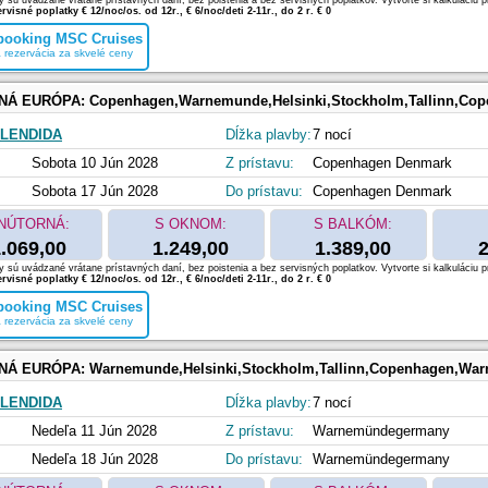
 sú uvádzané vrátane prístavných daní, bez poistenia a bez servisných poplatkov. Vytvorte si kalkuláciu p
rvisné poplatky € 12/noc/os. od 12r., € 6/noc/deti 2-11r., do 2 r. € 0
 booking MSC Cruises
 rezervácia za skvelé ceny
NÁ EURÓPA:
Copenhagen,Warnemunde,Helsinki,Stockholm,Tallinn,Co
LENDIDA
Dĺžka plavby:
7 nocí
Sobota 10 Jún 2028
Z prístavu:
Copenhagen Denmark
Sobota 17 Jún 2028
Do prístavu:
Copenhagen Denmark
NÚTORNÁ:
S OKNOM:
S BALKÓM:
.069,00
1.249,00
1.389,00
2
 sú uvádzané vrátane prístavných daní, bez poistenia a bez servisných poplatkov. Vytvorte si kalkuláciu p
rvisné poplatky € 12/noc/os. od 12r., € 6/noc/deti 2-11r., do 2 r. € 0
 booking MSC Cruises
 rezervácia za skvelé ceny
NÁ EURÓPA:
Warnemunde,Helsinki,Stockholm,Tallinn,Copenhagen,Wa
LENDIDA
Dĺžka plavby:
7 nocí
Nedeľa 11 Jún 2028
Z prístavu:
Warnemündegermany
Nedeľa 18 Jún 2028
Do prístavu:
Warnemündegermany