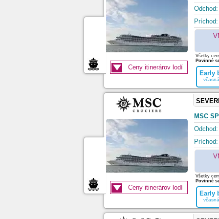
Odchod:
Príchod:
V
Všetky ceny
Povinné se
Ceny itinerárov lodí
Early
včasná
SEVER
MSC SP
Odchod:
Príchod:
V
Všetky ceny
Povinné se
Ceny itinerárov lodí
Early
včasná