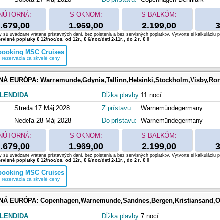
NÚTORNÁ:
S OKNOM:
S BALKÓM:
.679,00
1.969,00
2.199,00
3
 sú uvádzané vrátane prístavných daní, bez poistenia a bez servisných poplatkov. Vytvorte si kalkuláciu p
rvisné poplatky € 12/noc/os. od 12r., € 6/noc/deti 2-11r., do 2 r. € 0
 booking MSC Cruises
 rezervácia za skvelé ceny
NÁ EURÓPA:
Warnemunde,Gdynia,Tallinn,Helsinki,Stockholm,Visby,Ronne,Copenhag
LENDIDA
Dĺžka plavby:
11 nocí
Streda 17 Máj 2028
Z prístavu:
Warnemündegermany
Nedeľa 28 Máj 2028
Do prístavu:
Warnemündegermany
NÚTORNÁ:
S OKNOM:
S BALKÓM:
.679,00
1.969,00
2.199,00
3
 sú uvádzané vrátane prístavných daní, bez poistenia a bez servisných poplatkov. Vytvorte si kalkuláciu p
rvisné poplatky € 12/noc/os. od 12r., € 6/noc/deti 2-11r., do 2 r. € 0
 booking MSC Cruises
 rezervácia za skvelé ceny
NÁ EURÓPA:
Copenhagen,Warnemunde,Sandnes,Bergen,Kristiansand,Oslo,
LENDIDA
Dĺžka plavby:
7 nocí