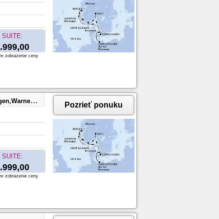
SUITE:
.999,00
re zobrazenie ceny.
Warnemunde
Pozrieť ponuku
SUITE:
.999,00
re zobrazenie ceny.