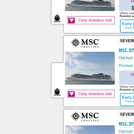
V
1
Všetky ceny
Povinné se
Ceny itinerárov lodí
Early
včasná
SEVER
MSC SP
Odchod:
Príchod:
V
Všetky ceny
Povinné se
Ceny itinerárov lodí
Early
včasná
SEVER
MSC SP
Odchod: