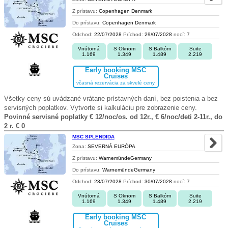
Z prístavu:
Copenhagen Denmark
Do prístavu:
Copenhagen Denmark
Odchod:
22/07/2028
Príchod:
29/07/2028
nocí:
7
Vnútorná
S Oknom
S Balkóm
Suite
1.169
1.349
1.489
2.219
Early booking MSC
Cruises
včasná rezervácia za skvelé ceny
Všetky ceny sú uvádzané vrátane prístavných daní, bez poistenia a bez
servisných poplatkov. Vytvorte si kalkuláciu pre zobrazenie ceny.
Povinné servisné poplatky € 12/noc/os. od 12r., € 6/noc/deti 2-11r., do
2 r. € 0
MSC SPLENDIDA
Zona:
SEVERNÁ EURÓPA
Z prístavu:
WarnemündeGermany
Do prístavu:
WarnemündeGermany
Odchod:
23/07/2028
Príchod:
30/07/2028
nocí:
7
Vnútorná
S Oknom
S Balkóm
Suite
1.169
1.349
1.489
2.219
Early booking MSC
Cruises