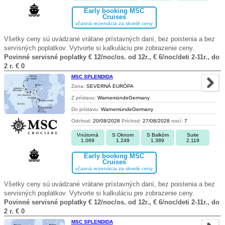
Early booking MSC
Cruises
včasná rezervácia za skvelé ceny
Všetky ceny sú uvádzané vrátane prístavných daní, bez poistenia a bez
servisných poplatkov. Vytvorte si kalkuláciu pre zobrazenie ceny.
Povinné servisné poplatky € 12/noc/os. od 12r., € 6/noc/deti 2-11r., do
2 r. € 0
MSC SPLENDIDA
Zona:
SEVERNÁ EURÓPA
Z prístavu:
WarnemündeGermany
Do prístavu:
WarnemündeGermany
Odchod:
20/08/2028
Príchod:
27/08/2028
nocí:
7
Vnútorná
S Oknom
S Balkóm
Suite
1.069
1.249
1.389
2.119
Early booking MSC
Cruises
včasná rezervácia za skvelé ceny
Všetky ceny sú uvádzané vrátane prístavných daní, bez poistenia a bez
servisných poplatkov. Vytvorte si kalkuláciu pre zobrazenie ceny.
Povinné servisné poplatky € 12/noc/os. od 12r., € 6/noc/deti 2-11r., do
2 r. € 0
MSC SPLENDIDA