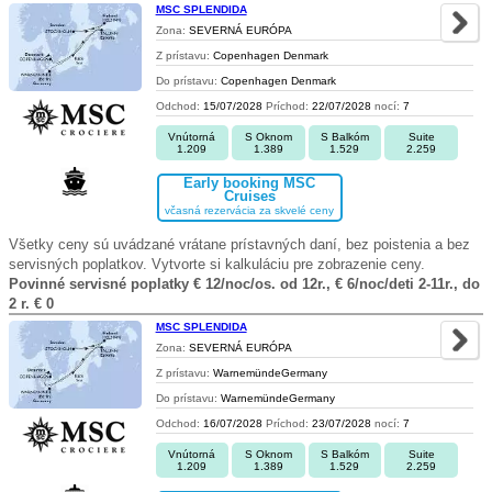
MSC SPLENDIDA
Zona:
SEVERNÁ EURÓPA
Z prístavu:
Copenhagen Denmark
Do prístavu:
Copenhagen Denmark
Odchod:
15/07/2028
Príchod:
22/07/2028
nocí:
7
Vnútorná
S Oknom
S Balkóm
Suite
1.209
1.389
1.529
2.259
Early booking MSC
Cruises
včasná rezervácia za skvelé ceny
Všetky ceny sú uvádzané vrátane prístavných daní, bez poistenia a bez
servisných poplatkov. Vytvorte si kalkuláciu pre zobrazenie ceny.
Povinné servisné poplatky € 12/noc/os. od 12r., € 6/noc/deti 2-11r., do
2 r. € 0
MSC SPLENDIDA
Zona:
SEVERNÁ EURÓPA
Z prístavu:
WarnemündeGermany
Do prístavu:
WarnemündeGermany
Odchod:
16/07/2028
Príchod:
23/07/2028
nocí:
7
Vnútorná
S Oknom
S Balkóm
Suite
1.209
1.389
1.529
2.259