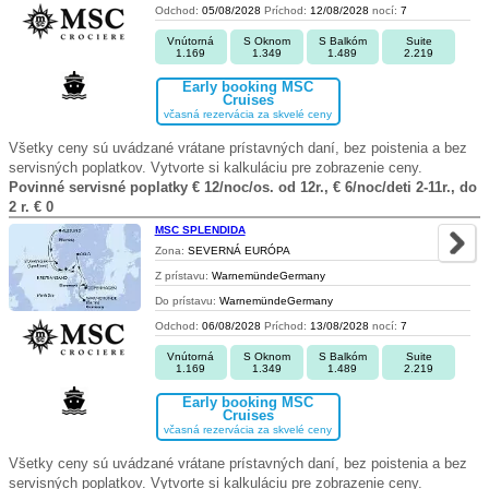
Odchod:
05/08/2028
Príchod:
12/08/2028
nocí:
7
Vnútorná
S Oknom
S Balkóm
Suite
1.169
1.349
1.489
2.219
Early booking MSC
Cruises
včasná rezervácia za skvelé ceny
Všetky ceny sú uvádzané vrátane prístavných daní, bez poistenia a bez
servisných poplatkov. Vytvorte si kalkuláciu pre zobrazenie ceny.
Povinné servisné poplatky € 12/noc/os. od 12r., € 6/noc/deti 2-11r., do
2 r. € 0
MSC SPLENDIDA
Zona:
SEVERNÁ EURÓPA
Z prístavu:
WarnemündeGermany
Do prístavu:
WarnemündeGermany
Odchod:
06/08/2028
Príchod:
13/08/2028
nocí:
7
Vnútorná
S Oknom
S Balkóm
Suite
1.169
1.349
1.489
2.219
Early booking MSC
Cruises
včasná rezervácia za skvelé ceny
Všetky ceny sú uvádzané vrátane prístavných daní, bez poistenia a bez
servisných poplatkov. Vytvorte si kalkuláciu pre zobrazenie ceny.