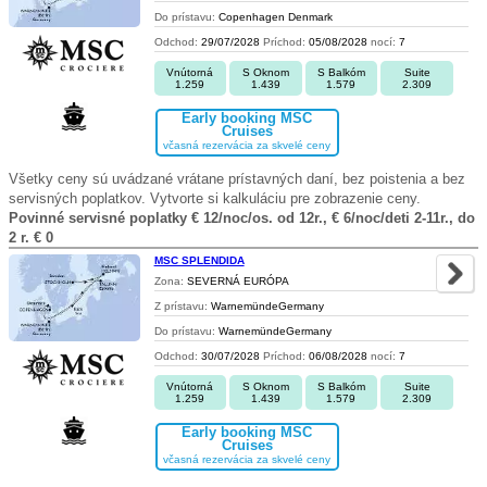
Do prístavu:
Copenhagen Denmark
Odchod:
29/07/2028
Príchod:
05/08/2028
nocí:
7
Vnútorná
S Oknom
S Balkóm
Suite
1.259
1.439
1.579
2.309
Early booking MSC
Cruises
včasná rezervácia za skvelé ceny
Všetky ceny sú uvádzané vrátane prístavných daní, bez poistenia a bez
servisných poplatkov. Vytvorte si kalkuláciu pre zobrazenie ceny.
Povinné servisné poplatky € 12/noc/os. od 12r., € 6/noc/deti 2-11r., do
2 r. € 0
MSC SPLENDIDA
Zona:
SEVERNÁ EURÓPA
Z prístavu:
WarnemündeGermany
Do prístavu:
WarnemündeGermany
Odchod:
30/07/2028
Príchod:
06/08/2028
nocí:
7
Vnútorná
S Oknom
S Balkóm
Suite
1.259
1.439
1.579
2.309
Early booking MSC
Cruises
včasná rezervácia za skvelé ceny