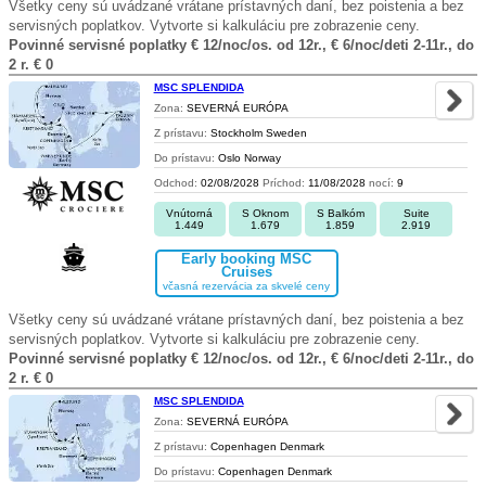
Všetky ceny sú uvádzané vrátane prístavných daní, bez poistenia a bez
servisných poplatkov. Vytvorte si kalkuláciu pre zobrazenie ceny.
Povinné servisné poplatky € 12/noc/os. od 12r., € 6/noc/deti 2-11r., do
2 r. € 0
MSC SPLENDIDA
Zona:
SEVERNÁ EURÓPA
Z prístavu:
Stockholm Sweden
Do prístavu:
Oslo Norway
Odchod:
02/08/2028
Príchod:
11/08/2028
nocí:
9
Vnútorná
S Oknom
S Balkóm
Suite
1.449
1.679
1.859
2.919
Early booking MSC
Cruises
včasná rezervácia za skvelé ceny
Všetky ceny sú uvádzané vrátane prístavných daní, bez poistenia a bez
servisných poplatkov. Vytvorte si kalkuláciu pre zobrazenie ceny.
Povinné servisné poplatky € 12/noc/os. od 12r., € 6/noc/deti 2-11r., do
2 r. € 0
MSC SPLENDIDA
Zona:
SEVERNÁ EURÓPA
Z prístavu:
Copenhagen Denmark
Do prístavu:
Copenhagen Denmark