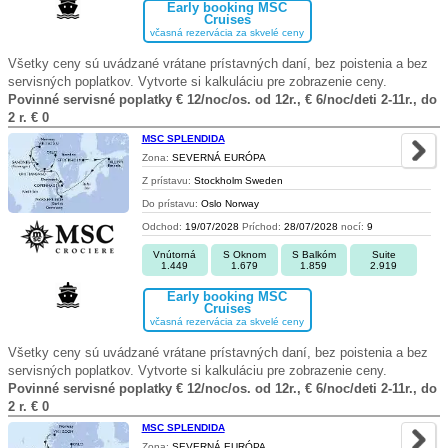
Early booking MSC
Cruises
včasná rezervácia za skvelé ceny
Všetky ceny sú uvádzané vrátane prístavných daní, bez poistenia a bez
servisných poplatkov. Vytvorte si kalkuláciu pre zobrazenie ceny.
Povinné servisné poplatky € 12/noc/os. od 12r., € 6/noc/deti 2-11r., do
2 r. € 0
MSC SPLENDIDA
Zona:
SEVERNÁ EURÓPA
Z prístavu:
Stockholm Sweden
Do prístavu:
Oslo Norway
Odchod:
19/07/2028
Príchod:
28/07/2028
nocí:
9
Vnútorná
S Oknom
S Balkóm
Suite
1.449
1.679
1.859
2.919
Early booking MSC
Cruises
včasná rezervácia za skvelé ceny
Všetky ceny sú uvádzané vrátane prístavných daní, bez poistenia a bez
servisných poplatkov. Vytvorte si kalkuláciu pre zobrazenie ceny.
Povinné servisné poplatky € 12/noc/os. od 12r., € 6/noc/deti 2-11r., do
2 r. € 0
MSC SPLENDIDA
Zona:
SEVERNÁ EURÓPA