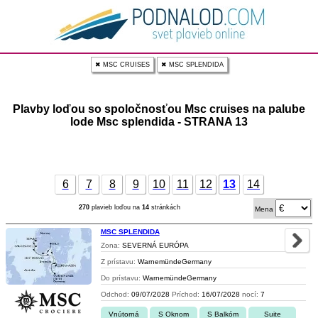
✖ MSC CRUISES
✖ MSC SPLENDIDA
Plavby loďou so spoločnosťou Msc cruises na palube
lode Msc splendida - STRANA 13
6
7
8
9
10
11
12
13
14
270
plavieb loďou na
14
stránkách
Mena
MSC SPLENDIDA
Zona:
SEVERNÁ EURÓPA
Z prístavu:
WarnemündeGermany
Do prístavu:
WarnemündeGermany
Odchod:
09/07/2028
Príchod:
16/07/2028
nocí:
7
Vnútorná
S Oknom
S Balkóm
Suite