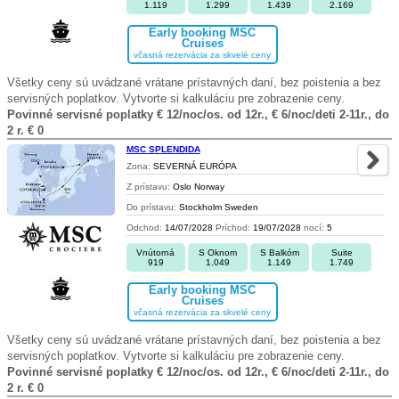
1.119
1.299
1.439
2.169
Early booking MSC
Cruises
včasná rezervácia za skvelé ceny
Všetky ceny sú uvádzané vrátane prístavných daní, bez poistenia a bez
servisných poplatkov. Vytvorte si kalkuláciu pre zobrazenie ceny.
Povinné servisné poplatky € 12/noc/os. od 12r., € 6/noc/deti 2-11r., do
2 r. € 0
MSC SPLENDIDA
Zona:
SEVERNÁ EURÓPA
Z prístavu:
Oslo Norway
Do prístavu:
Stockholm Sweden
Odchod:
14/07/2028
Príchod:
19/07/2028
nocí:
5
Vnútorná
S Oknom
S Balkóm
Suite
919
1.049
1.149
1.749
Early booking MSC
Cruises
včasná rezervácia za skvelé ceny
Všetky ceny sú uvádzané vrátane prístavných daní, bez poistenia a bez
servisných poplatkov. Vytvorte si kalkuláciu pre zobrazenie ceny.
Povinné servisné poplatky € 12/noc/os. od 12r., € 6/noc/deti 2-11r., do
2 r. € 0