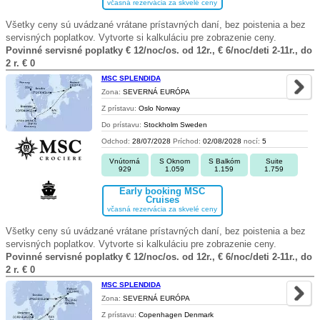
včasná rezervácia za skvelé ceny
Všetky ceny sú uvádzané vrátane prístavných daní, bez poistenia a bez
servisných poplatkov. Vytvorte si kalkuláciu pre zobrazenie ceny.
Povinné servisné poplatky € 12/noc/os. od 12r., € 6/noc/deti 2-11r., do
2 r. € 0
MSC SPLENDIDA
Zona:
SEVERNÁ EURÓPA
Z prístavu:
Oslo Norway
Do prístavu:
Stockholm Sweden
Odchod:
28/07/2028
Príchod:
02/08/2028
nocí:
5
Vnútorná
S Oknom
S Balkóm
Suite
929
1.059
1.159
1.759
Early booking MSC
Cruises
včasná rezervácia za skvelé ceny
Všetky ceny sú uvádzané vrátane prístavných daní, bez poistenia a bez
servisných poplatkov. Vytvorte si kalkuláciu pre zobrazenie ceny.
Povinné servisné poplatky € 12/noc/os. od 12r., € 6/noc/deti 2-11r., do
2 r. € 0
MSC SPLENDIDA
Zona:
SEVERNÁ EURÓPA
Z prístavu:
Copenhagen Denmark