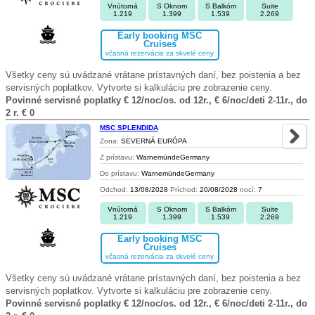
Vnútorná
S Oknom
S Balkóm
Suite
1.219
1.399
1.539
2.269
Early booking MSC
Cruises
včasná rezervácia za skvelé ceny
Všetky ceny sú uvádzané vrátane prístavných daní, bez poistenia a bez
servisných poplatkov. Vytvorte si kalkuláciu pre zobrazenie ceny.
Povinné servisné poplatky € 12/noc/os. od 12r., € 6/noc/deti 2-11r., do
2 r. € 0
MSC SPLENDIDA
Zona:
SEVERNÁ EURÓPA
Z prístavu:
WarnemündeGermany
Do prístavu:
WarnemündeGermany
Odchod:
13/08/2028
Príchod:
20/08/2028
nocí:
7
Vnútorná
S Oknom
S Balkóm
Suite
1.219
1.399
1.539
2.269
Early booking MSC
Cruises
včasná rezervácia za skvelé ceny
Všetky ceny sú uvádzané vrátane prístavných daní, bez poistenia a bez
servisných poplatkov. Vytvorte si kalkuláciu pre zobrazenie ceny.
Povinné servisné poplatky € 12/noc/os. od 12r., € 6/noc/deti 2-11r., do