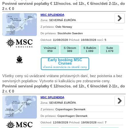
Povinné servisné poplatky € 12/noc/os. od 12r., € 6/noc/deti 2-11r., do
2 r. € 0
MSC SPLENDIDA
Zona:
SEVERNÁ EURÓPA
Z prístavu:
Oslo Norway
Do prístavu:
Stockholm Sweden
Odchod:
11/08/2028
Príchod:
16/08/2028
nocí:
5
Vnútorná
S Oknom
S Balkóm
Suite
859
989
1.089
1.679
Early booking MSC
Cruises
včasná rezervácia za skvelé ceny
Všetky ceny sú uvádzané vrátane prístavných daní, bez poistenia a bez
servisných poplatkov. Vytvorte si kalkuláciu pre zobrazenie ceny.
Povinné servisné poplatky € 12/noc/os. od 12r., € 6/noc/deti 2-11r., do
2 r. € 0
MSC SPLENDIDA
Zona:
SEVERNÁ EURÓPA
Z prístavu:
Copenhagen Denmark
Do prístavu:
Copenhagen Denmark
Odchod:
12/08/2028
Príchod:
19/08/2028
nocí:
7