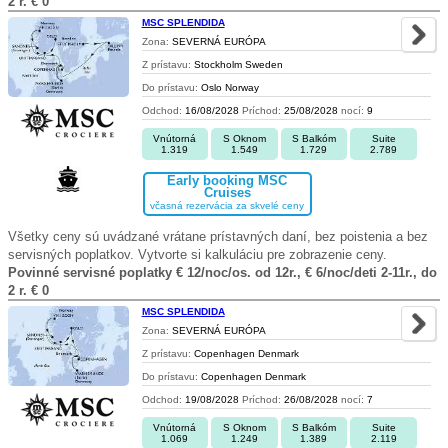
2 r. € 0
MSC SPLENDIDA
Zona:
SEVERNÁ EURÓPA
Z prístavu:
Stockholm Sweden
Do prístavu:
Oslo Norway
Odchod:
16/08/2028
Príchod:
25/08/2028
nocí:
9
Vnútorná
S Oknom
S Balkóm
Suite
1.319
1.549
1.729
2.789
Early booking MSC
Cruises
včasná rezervácia za skvelé ceny
Všetky ceny sú uvádzané vrátane prístavných daní, bez poistenia a bez
servisných poplatkov. Vytvorte si kalkuláciu pre zobrazenie ceny.
Povinné servisné poplatky € 12/noc/os. od 12r., € 6/noc/deti 2-11r., do
2 r. € 0
MSC SPLENDIDA
Zona:
SEVERNÁ EURÓPA
Z prístavu:
Copenhagen Denmark
Do prístavu:
Copenhagen Denmark
Odchod:
19/08/2028
Príchod:
26/08/2028
nocí:
7
Vnútorná
S Oknom
S Balkóm
Suite
1.069
1.249
1.389
2.119