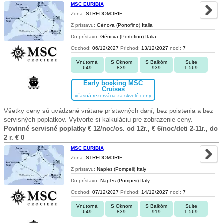
MSC EURIBIA
Zona:
STREDOMORIE
Z prístavu:
Génova (Portofino) Italia
Do prístavu:
Génova (Portofino) Italia
Odchod:
06/12/2027
Príchod:
13/12/2027
nocí:
7
Vnútorná
S Oknom
S Balkóm
Suite
649
839
939
1.569
Early booking MSC
Cruises
včasná rezervácia za skvelé ceny
Všetky ceny sú uvádzané vrátane prístavných daní, bez poistenia a bez
servisných poplatkov. Vytvorte si kalkuláciu pre zobrazenie ceny.
Povinné servisné poplatky € 12/noc/os. od 12r., € 6/noc/deti 2-11r., do
2 r. € 0
MSC EURIBIA
Zona:
STREDOMORIE
Z prístavu:
Naples (Pompeii) Italy
Do prístavu:
Naples (Pompeii) Italy
Odchod:
07/12/2027
Príchod:
14/12/2027
nocí:
7
Vnútorná
S Oknom
S Balkóm
Suite
649
839
919
1.569