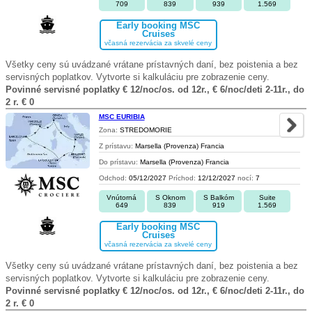
709
839
939
1.569
Early booking MSC
Cruises
včasná rezervácia za skvelé ceny
Všetky ceny sú uvádzané vrátane prístavných daní, bez poistenia a bez
servisných poplatkov. Vytvorte si kalkuláciu pre zobrazenie ceny.
Povinné servisné poplatky € 12/noc/os. od 12r., € 6/noc/deti 2-11r., do
2 r. € 0
MSC EURIBIA
Zona:
STREDOMORIE
Z prístavu:
Marsella (Provenza) Francia
Do prístavu:
Marsella (Provenza) Francia
Odchod:
05/12/2027
Príchod:
12/12/2027
nocí:
7
Vnútorná
S Oknom
S Balkóm
Suite
649
839
919
1.569
Early booking MSC
Cruises
včasná rezervácia za skvelé ceny
Všetky ceny sú uvádzané vrátane prístavných daní, bez poistenia a bez
servisných poplatkov. Vytvorte si kalkuláciu pre zobrazenie ceny.
Povinné servisné poplatky € 12/noc/os. od 12r., € 6/noc/deti 2-11r., do
2 r. € 0