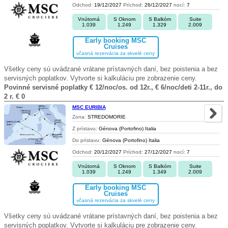
Odchod:
19/12/2027
Príchod:
26/12/2027
nocí:
7
Vnútorná
S Oknom
S Balkóm
Suite
1.039
1.249
1.329
2.009
Early booking MSC
Cruises
včasná rezervácia za skvelé ceny
Všetky ceny sú uvádzané vrátane prístavných daní, bez poistenia a bez
servisných poplatkov. Vytvorte si kalkuláciu pre zobrazenie ceny.
Povinné servisné poplatky € 12/noc/os. od 12r., € 6/noc/deti 2-11r., do
2 r. € 0
MSC EURIBIA
Zona:
STREDOMORIE
Z prístavu:
Génova (Portofino) Italia
Do prístavu:
Génova (Portofino) Italia
Odchod:
20/12/2027
Príchod:
27/12/2027
nocí:
7
Vnútorná
S Oknom
S Balkóm
Suite
1.039
1.249
1.349
2.009
Early booking MSC
Cruises
včasná rezervácia za skvelé ceny
Všetky ceny sú uvádzané vrátane prístavných daní, bez poistenia a bez
servisných poplatkov. Vytvorte si kalkuláciu pre zobrazenie ceny.