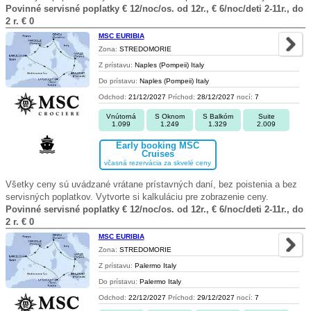
Povinné servisné poplatky € 12/noc/os. od 12r., € 6/noc/deti 2-11r., do
2 r. € 0
MSC EURIBIA
Zona:
STREDOMORIE
Z prístavu:
Naples (Pompeii) Italy
Do prístavu:
Naples (Pompeii) Italy
Odchod:
21/12/2027
Príchod:
28/12/2027
nocí:
7
Vnútorná
S Oknom
S Balkóm
Suite
1.099
1.249
1.329
2.009
Early booking MSC
Cruises
včasná rezervácia za skvelé ceny
Všetky ceny sú uvádzané vrátane prístavných daní, bez poistenia a bez
servisných poplatkov. Vytvorte si kalkuláciu pre zobrazenie ceny.
Povinné servisné poplatky € 12/noc/os. od 12r., € 6/noc/deti 2-11r., do
2 r. € 0
MSC EURIBIA
Zona:
STREDOMORIE
Z prístavu:
Palermo Italy
Do prístavu:
Palermo Italy
Odchod:
22/12/2027
Príchod:
29/12/2027
nocí:
7