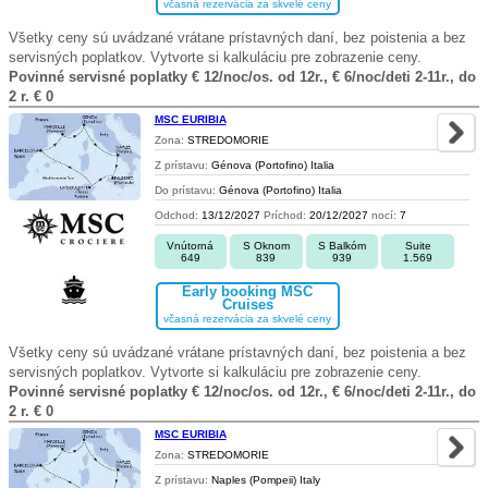
včasná rezervácia za skvelé ceny
Všetky ceny sú uvádzané vrátane prístavných daní, bez poistenia a bez
servisných poplatkov. Vytvorte si kalkuláciu pre zobrazenie ceny.
Povinné servisné poplatky € 12/noc/os. od 12r., € 6/noc/deti 2-11r., do
2 r. € 0
MSC EURIBIA
Zona:
STREDOMORIE
Z prístavu:
Génova (Portofino) Italia
Do prístavu:
Génova (Portofino) Italia
Odchod:
13/12/2027
Príchod:
20/12/2027
nocí:
7
Vnútorná
S Oknom
S Balkóm
Suite
649
839
939
1.569
Early booking MSC
Cruises
včasná rezervácia za skvelé ceny
Všetky ceny sú uvádzané vrátane prístavných daní, bez poistenia a bez
servisných poplatkov. Vytvorte si kalkuláciu pre zobrazenie ceny.
Povinné servisné poplatky € 12/noc/os. od 12r., € 6/noc/deti 2-11r., do
2 r. € 0
MSC EURIBIA
Zona:
STREDOMORIE
Z prístavu:
Naples (Pompeii) Italy