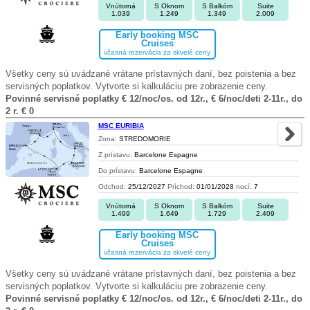
Vnútorná
S Oknom
S Balkóm
Suite
1.039
1.249
1.349
2.009
Early booking MSC
Cruises
včasná rezervácia za skvelé ceny
Všetky ceny sú uvádzané vrátane prístavných daní, bez poistenia a bez
servisných poplatkov. Vytvorte si kalkuláciu pre zobrazenie ceny.
Povinné servisné poplatky € 12/noc/os. od 12r., € 6/noc/deti 2-11r., do
2 r. € 0
MSC EURIBIA
Zona:
STREDOMORIE
Z prístavu:
Barcelone Espagne
Do prístavu:
Barcelone Espagne
Odchod:
25/12/2027
Príchod:
01/01/2028
nocí:
7
Vnútorná
S Oknom
S Balkóm
Suite
1.499
1.649
1.729
2.409
Early booking MSC
Cruises
včasná rezervácia za skvelé ceny
Všetky ceny sú uvádzané vrátane prístavných daní, bez poistenia a bez
servisných poplatkov. Vytvorte si kalkuláciu pre zobrazenie ceny.
Povinné servisné poplatky € 12/noc/os. od 12r., € 6/noc/deti 2-11r., do