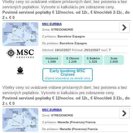
Všetky ceny sú uvádzané vrátane prístavných daní, bez poistenia a bez
servisných poplatkov. Vytvorte si kalkuláciu pre zobrazenie ceny.
Povinné servisné poplatky € 12/noc/os. od 12r., € 6/noc/deti 2-11r., do
2 r. € 0
MSC EURIBIA
Zona:
STREDOMORIE
Z prístavu:
Barcelone Espagne
Do prístavu:
Barcelone Espagne
Odchod:
18/12/2027
Príchod:
25/12/2027
nocí:
7
Vnútorná
S Oknom
S Balkóm
Suite
1.099
1.249
1.329
2.009
Early booking MSC
Cruises
včasná rezervácia za skvelé ceny
Všetky ceny sú uvádzané vrátane prístavných daní, bez poistenia a bez
servisných poplatkov. Vytvorte si kalkuláciu pre zobrazenie ceny.
Povinné servisné poplatky € 12/noc/os. od 12r., € 6/noc/deti 2-11r., do
2 r. € 0
MSC EURIBIA
Zona:
STREDOMORIE
Z prístavu:
Marsella (Provenza) Francia
Do prístavu:
Marsella (Provenza) Francia