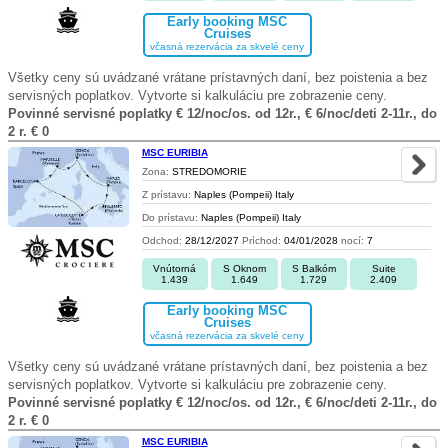
Early booking MSC
Cruises
včasná rezervácia za skvelé ceny
Všetky ceny sú uvádzané vrátane prístavných daní, bez poistenia a bez
servisných poplatkov. Vytvorte si kalkuláciu pre zobrazenie ceny.
Povinné servisné poplatky € 12/noc/os. od 12r., € 6/noc/deti 2-11r., do
2 r. € 0
MSC EURIBIA
Zona:
STREDOMORIE
Z prístavu:
Naples (Pompeii) Italy
Do prístavu:
Naples (Pompeii) Italy
Odchod:
28/12/2027
Príchod:
04/01/2028
nocí:
7
Vnútorná
S Oknom
S Balkóm
Suite
1.439
1.649
1.729
2.409
Early booking MSC
Cruises
včasná rezervácia za skvelé ceny
Všetky ceny sú uvádzané vrátane prístavných daní, bez poistenia a bez
servisných poplatkov. Vytvorte si kalkuláciu pre zobrazenie ceny.
Povinné servisné poplatky € 12/noc/os. od 12r., € 6/noc/deti 2-11r., do
2 r. € 0
MSC EURIBIA