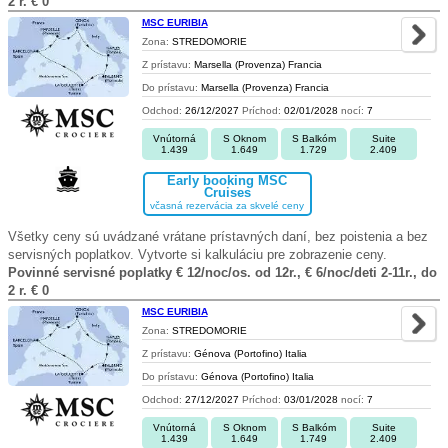
2 r. € 0
MSC EURIBIA
Zona:
STREDOMORIE
Z prístavu:
Marsella (Provenza) Francia
Do prístavu:
Marsella (Provenza) Francia
Odchod:
26/12/2027
Príchod:
02/01/2028
nocí:
7
Vnútorná
S Oknom
S Balkóm
Suite
1.439
1.649
1.729
2.409
Early booking MSC
Cruises
včasná rezervácia za skvelé ceny
Všetky ceny sú uvádzané vrátane prístavných daní, bez poistenia a bez
servisných poplatkov. Vytvorte si kalkuláciu pre zobrazenie ceny.
Povinné servisné poplatky € 12/noc/os. od 12r., € 6/noc/deti 2-11r., do
2 r. € 0
MSC EURIBIA
Zona:
STREDOMORIE
Z prístavu:
Génova (Portofino) Italia
Do prístavu:
Génova (Portofino) Italia
Odchod:
27/12/2027
Príchod:
03/01/2028
nocí:
7
Vnútorná
S Oknom
S Balkóm
Suite
1.439
1.649
1.749
2.409