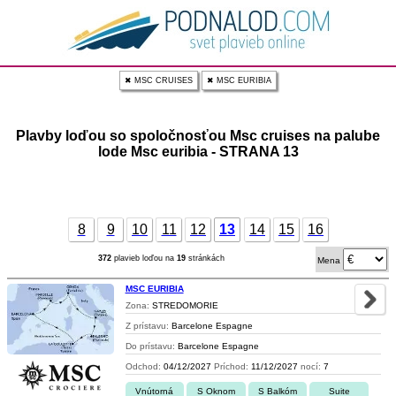
✖ MSC CRUISES
✖ MSC EURIBIA
Plavby loďou so spoločnosťou Msc cruises na palube
lode Msc euribia - STRANA 13
8
9
10
11
12
13
14
15
16
372
plavieb loďou na
19
stránkách
Mena
MSC EURIBIA
Zona:
STREDOMORIE
Z prístavu:
Barcelone Espagne
Do prístavu:
Barcelone Espagne
Odchod:
04/12/2027
Príchod:
11/12/2027
nocí:
7
Vnútorná
S Oknom
S Balkóm
Suite