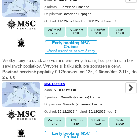
Z prístavu:
Barcelone Espagne
Do prístavu:
Barcelone Espagne
Odchod:
11/12/2027
Príchod:
18/12/2027
nocí:
7
Vnútorná
S Oknom
S Balkóm
Suite
709
839
919
1.569
Early booking MSC
Cruises
včasná rezervácia za skvelé ceny
Všetky ceny sú uvádzané vrátane prístavných daní, bez poistenia a bez
servisných poplatkov. Vytvorte si kalkuláciu pre zobrazenie ceny.
Povinné servisné poplatky € 12/noc/os. od 12r., € 6/noc/deti 2-11r., do
2 r. € 0
MSC EURIBIA
Zona:
STREDOMORIE
Z prístavu:
Marsella (Provenza) Francia
Do prístavu:
Marsella (Provenza) Francia
Odchod:
12/12/2027
Príchod:
19/12/2027
nocí:
7
Vnútorná
S Oknom
S Balkóm
Suite
649
839
919
1.569
Early booking MSC
Cruises