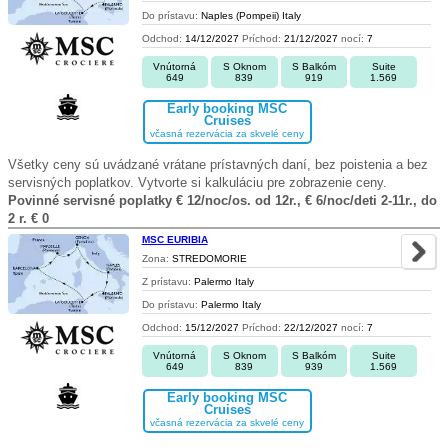
Do prístavu:
Naples (Pompeii) Italy
Odchod:
14/12/2027
Príchod:
21/12/2027
nocí:
7
Vnútorná
S Oknom
S Balkóm
Suite
649
839
919
1.569
Early booking MSC
Cruises
včasná rezervácia za skvelé ceny
Všetky ceny sú uvádzané vrátane prístavných daní, bez poistenia a bez
servisných poplatkov. Vytvorte si kalkuláciu pre zobrazenie ceny.
Povinné servisné poplatky € 12/noc/os. od 12r., € 6/noc/deti 2-11r., do
2 r. € 0
MSC EURIBIA
Zona:
STREDOMORIE
Z prístavu:
Palermo Italy
Do prístavu:
Palermo Italy
Odchod:
15/12/2027
Príchod:
22/12/2027
nocí:
7
Vnútorná
S Oknom
S Balkóm
Suite
649
839
939
1.569
Early booking MSC
Cruises
včasná rezervácia za skvelé ceny