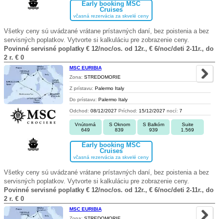
Early booking MSC
Cruises
včasná rezervácia za skvelé ceny
Všetky ceny sú uvádzané vrátane prístavných daní, bez poistenia a bez
servisných poplatkov. Vytvorte si kalkuláciu pre zobrazenie ceny.
Povinné servisné poplatky € 12/noc/os. od 12r., € 6/noc/deti 2-11r., do
2 r. € 0
MSC EURIBIA
Zona:
STREDOMORIE
Z prístavu:
Palermo Italy
Do prístavu:
Palermo Italy
Odchod:
08/12/2027
Príchod:
15/12/2027
nocí:
7
Vnútorná
S Oknom
S Balkóm
Suite
649
839
939
1.569
Early booking MSC
Cruises
včasná rezervácia za skvelé ceny
Všetky ceny sú uvádzané vrátane prístavných daní, bez poistenia a bez
servisných poplatkov. Vytvorte si kalkuláciu pre zobrazenie ceny.
Povinné servisné poplatky € 12/noc/os. od 12r., € 6/noc/deti 2-11r., do
2 r. € 0
MSC EURIBIA
Zona:
STREDOMORIE