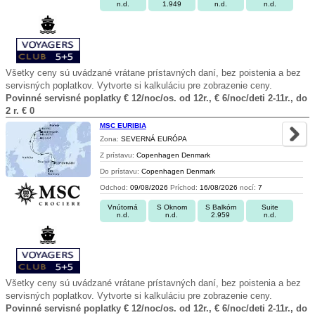
n.d.
1.949
n.d.
n.d.
Všetky ceny sú uvádzané vrátane prístavných daní, bez poistenia a bez
servisných poplatkov. Vytvorte si kalkuláciu pre zobrazenie ceny.
Povinné servisné poplatky € 12/noc/os. od 12r., € 6/noc/deti 2-11r., do
2 r. € 0
MSC EURIBIA
Zona:
SEVERNÁ EURÓPA
Z prístavu:
Copenhagen Denmark
Do prístavu:
Copenhagen Denmark
Odchod:
09/08/2026
Príchod:
16/08/2026
nocí:
7
Vnútorná
S Oknom
S Balkóm
Suite
n.d.
n.d.
2.959
n.d.
Všetky ceny sú uvádzané vrátane prístavných daní, bez poistenia a bez
servisných poplatkov. Vytvorte si kalkuláciu pre zobrazenie ceny.
Povinné servisné poplatky € 12/noc/os. od 12r., € 6/noc/deti 2-11r., do