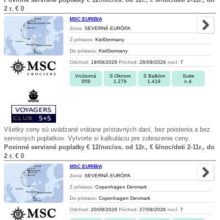
2 r. € 0
MSC EURIBIA
Zona:
SEVERNÁ EURÓPA
Z prístavu:
KielGermany
Do prístavu:
KielGermany
Odchod:
19/09/2026
Príchod:
26/09/2026
nocí:
7
Vnútorná
S Oknom
S Balkóm
Suite
959
1.279
1.419
n.d.
Všetky ceny sú uvádzané vrátane prístavných daní, bez poistenia a bez
servisných poplatkov. Vytvorte si kalkuláciu pre zobrazenie ceny.
Povinné servisné poplatky € 12/noc/os. od 12r., € 6/noc/deti 2-11r., do
2 r. € 0
MSC EURIBIA
Zona:
SEVERNÁ EURÓPA
Z prístavu:
Copenhagen Denmark
Do prístavu:
Copenhagen Denmark
Odchod:
20/09/2026
Príchod:
27/09/2026
nocí:
7