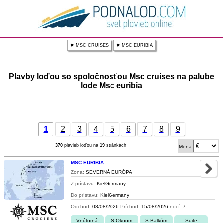
✖ MSC CRUISES
✖ MSC EURIBIA
Plavby loďou so spoločnosťou Msc cruises na palube
lode Msc euribia
1
2
3
4
5
6
7
8
9
370
plavieb loďou na
19
stránkách
Mena
MSC EURIBIA
Zona:
SEVERNÁ EURÓPA
Z prístavu:
KielGermany
Do prístavu:
KielGermany
Odchod:
08/08/2026
Príchod:
15/08/2026
nocí:
7
Vnútorná
S Oknom
S Balkóm
Suite