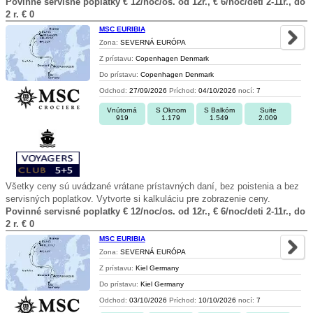
Povinné servisné poplatky € 12/noc/os. od 12r., € 6/noc/deti 2-11r., do
2 r. € 0
MSC EURIBIA
Zona:
SEVERNÁ EURÓPA
Z prístavu:
Copenhagen Denmark
Do prístavu:
Copenhagen Denmark
Odchod:
27/09/2026
Príchod:
04/10/2026
nocí:
7
Vnútorná
S Oknom
S Balkóm
Suite
919
1.179
1.549
2.009
Všetky ceny sú uvádzané vrátane prístavných daní, bez poistenia a bez
servisných poplatkov. Vytvorte si kalkuláciu pre zobrazenie ceny.
Povinné servisné poplatky € 12/noc/os. od 12r., € 6/noc/deti 2-11r., do
2 r. € 0
MSC EURIBIA
Zona:
SEVERNÁ EURÓPA
Z prístavu:
Kiel Germany
Do prístavu:
Kiel Germany
Odchod:
03/10/2026
Príchod:
10/10/2026
nocí:
7