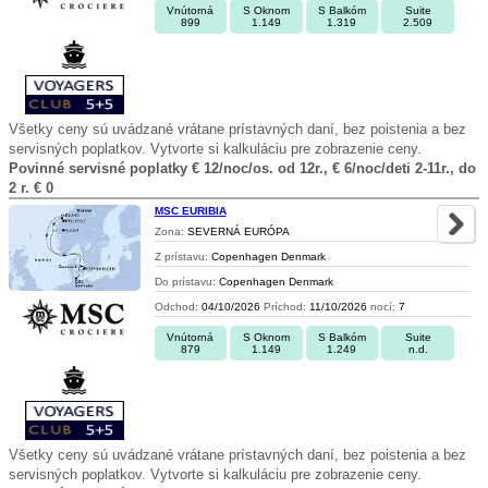
Vnútorná
S Oknom
S Balkóm
Suite
899
1.149
1.319
2.509
Všetky ceny sú uvádzané vrátane prístavných daní, bez poistenia a bez
servisných poplatkov. Vytvorte si kalkuláciu pre zobrazenie ceny.
Povinné servisné poplatky € 12/noc/os. od 12r., € 6/noc/deti 2-11r., do
2 r. € 0
MSC EURIBIA
Zona:
SEVERNÁ EURÓPA
Z prístavu:
Copenhagen Denmark
Do prístavu:
Copenhagen Denmark
Odchod:
04/10/2026
Príchod:
11/10/2026
nocí:
7
Vnútorná
S Oknom
S Balkóm
Suite
879
1.149
1.249
n.d.
Všetky ceny sú uvádzané vrátane prístavných daní, bez poistenia a bez
servisných poplatkov. Vytvorte si kalkuláciu pre zobrazenie ceny.