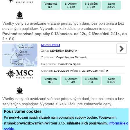
Vnútorná
S Oknom
S Balkóm
Suite
n.d.
1.139
1.319
3.679
Všetky ceny sú uvádzané vrátane prístavných daní, bez poistenia a bez
servisných poplatkov. Vytvorte si kalkuláciu pre zobrazenie ceny.
Povinné servisné poplatky € 12/noc/os. od 12r., € 6/noc/deti 2-11r., do
2 r. € 0
MSC EURIBIA
Zona:
SEVERNÁ EURÓPA
Z prístavu:
Copenhagen Denmark
Do prístavu:
Barcelona Spain
Odchod:
11/10/2026
Príchod:
20/10/2026
nocí:
9
Vnútorná
S Oknom
S Balkóm
Suite
829
1.049
n.d.
3.029
Všetky ceny sú uvádzané vrátane prístavných daní, bez poistenia a bez
servisných poplatkov. Vytvorte si kalkuláciu pre zobrazenie ceny.
Povinné servisné poplatky € 12/noc/os. od 12r., € 6/noc/deti 2-11r., do
Používame cookies
2 r. € 0
Pri poskytovaní našich služieb nám pomáhajú súbory cookie. Používaním
stránok prevádzkovaných iWi tour s.r.o. súhlasíte s ich používaním.
Informácie o
1
2
3
4
5
6
7
8
9
cookie.