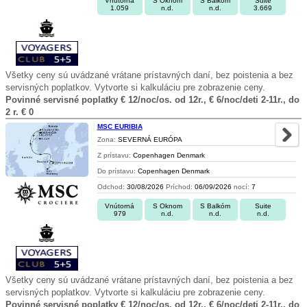
Vnútorná
S Oknom
S Balkóm
Suite
1.059
n.d.
n.d.
3.669
Všetky ceny sú uvádzané vrátane prístavných daní, bez poistenia a bez
servisných poplatkov. Vytvorte si kalkuláciu pre zobrazenie ceny.
Povinné servisné poplatky € 12/noc/os. od 12r., € 6/noc/deti 2-11r., do
2 r. € 0
MSC EURIBIA
Zona:
SEVERNÁ EURÓPA
Z prístavu:
Copenhagen Denmark
Do prístavu:
Copenhagen Denmark
Odchod:
30/08/2026
Príchod:
06/09/2026
nocí:
7
Vnútorná
S Oknom
S Balkóm
Suite
979
n.d.
n.d.
n.d.
Všetky ceny sú uvádzané vrátane prístavných daní, bez poistenia a bez
servisných poplatkov. Vytvorte si kalkuláciu pre zobrazenie ceny.
Povinné servisné poplatky € 12/noc/os. od 12r., € 6/noc/deti 2-11r., do