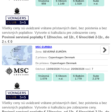
Vnútorná
S Oknom
S Balkóm
Suite
959
1.149
1.529
n.d.
Všetky ceny sú uvádzané vrátane prístavných daní, bez poistenia a bez
servisných poplatkov. Vytvorte si kalkuláciu pre zobrazenie ceny.
Povinné servisné poplatky € 12/noc/os. od 12r., € 6/noc/deti 2-11r., do
2 r. € 0
MSC EURIBIA
Zona:
SEVERNÁ EURÓPA
Z prístavu:
Copenhagen Denmark
Do prístavu:
Copenhagen Denmark
Odchod:
13/09/2026
Príchod:
20/09/2026
nocí:
7
Vnútorná
S Oknom
S Balkóm
Suite
1.079
n.d.
1.779
2.279
Všetky ceny sú uvádzané vrátane prístavných daní, bez poistenia a bez
servisných poplatkov. Vytvorte si kalkuláciu pre zobrazenie ceny.
Povinné servisné poplatky € 12/noc/os. od 12r., € 6/noc/deti 2-11r., do