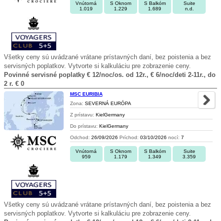
Vnútorná
S Oknom
S Balkóm
Suite
1.019
1.229
1.689
n.d.
Všetky ceny sú uvádzané vrátane prístavných daní, bez poistenia a bez
servisných poplatkov. Vytvorte si kalkuláciu pre zobrazenie ceny.
Povinné servisné poplatky € 12/noc/os. od 12r., € 6/noc/deti 2-11r., do
2 r. € 0
MSC EURIBIA
Zona:
SEVERNÁ EURÓPA
Z prístavu:
KielGermany
Do prístavu:
KielGermany
Odchod:
26/09/2026
Príchod:
03/10/2026
nocí:
7
Vnútorná
S Oknom
S Balkóm
Suite
959
1.179
1.349
3.359
Všetky ceny sú uvádzané vrátane prístavných daní, bez poistenia a bez
servisných poplatkov. Vytvorte si kalkuláciu pre zobrazenie ceny.