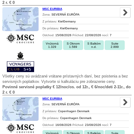
2 r. € 0
MSC EURIBIA
Zona:
SEVERNÁ EURÓPA
Z prístavu:
KielGermany
Do prístavu:
KielGermany
Odchod:
15/08/2026
Príchod:
22/08/2026
nocí:
7
Vnútorná
S Oknom
S Balkóm
Suite
1.329
1.589
n.d.
2.899
Všetky ceny sú uvádzané vrátane prístavných daní, bez poistenia a bez
servisných poplatkov. Vytvorte si kalkuláciu pre zobrazenie ceny.
Povinné servisné poplatky € 12/noc/os. od 12r., € 6/noc/deti 2-11r., do
2 r. € 0
MSC EURIBIA
Zona:
SEVERNÁ EURÓPA
Z prístavu:
Copenhagen Denmark
Do prístavu:
Copenhagen Denmark
Odchod:
16/08/2026
Príchod:
23/08/2026
nocí:
7
Vnútorná
S Oknom
S Balkóm
Suite