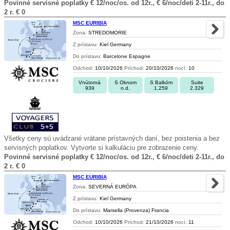
Povinné servisné poplatky € 12/noc/os. od 12r., € 6/noc/deti 2-11r., do
2 r. € 0
MSC EURIBIA
Zona:
STREDOMORIE
Z prístavu:
Kiel Germany
Do prístavu:
Barcelone Espagne
Odchod:
10/10/2026
Príchod:
20/10/2026
nocí:
10
Vnútorná
S Oknom
S Balkóm
Suite
939
n.d.
1.259
2.329
Všetky ceny sú uvádzané vrátane prístavných daní, bez poistenia a bez
servisných poplatkov. Vytvorte si kalkuláciu pre zobrazenie ceny.
Povinné servisné poplatky € 12/noc/os. od 12r., € 6/noc/deti 2-11r., do
2 r. € 0
MSC EURIBIA
Zona:
SEVERNÁ EURÓPA
Z prístavu:
Kiel Germany
Do prístavu:
Marsella (Provenza) Francia
Odchod:
10/10/2026
Príchod:
21/10/2026
nocí:
11