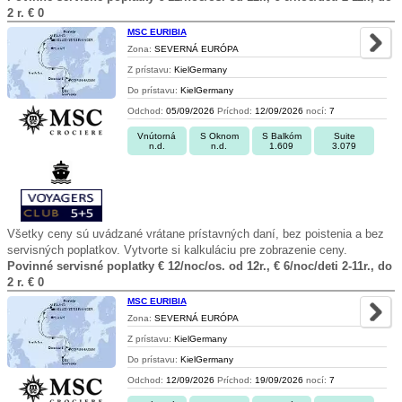
2 r. € 0
MSC EURIBIA
Zona:
SEVERNÁ EURÓPA
Z prístavu:
KielGermany
Do prístavu:
KielGermany
Odchod:
05/09/2026
Príchod:
12/09/2026
nocí:
7
Vnútorná
S Oknom
S Balkóm
Suite
n.d.
n.d.
1.609
3.079
Všetky ceny sú uvádzané vrátane prístavných daní, bez poistenia a bez
servisných poplatkov. Vytvorte si kalkuláciu pre zobrazenie ceny.
Povinné servisné poplatky € 12/noc/os. od 12r., € 6/noc/deti 2-11r., do
2 r. € 0
MSC EURIBIA
Zona:
SEVERNÁ EURÓPA
Z prístavu:
KielGermany
Do prístavu:
KielGermany
Odchod:
12/09/2026
Príchod:
19/09/2026
nocí:
7