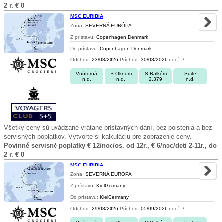
2 r. € 0
MSC EURIBIA
Zona:
SEVERNÁ EURÓPA
Z prístavu:
Copenhagen Denmark
Do prístavu:
Copenhagen Denmark
Odchod:
23/08/2026
Príchod:
30/08/2026
nocí:
7
Vnútorná
S Oknom
S Balkóm
Suite
n.d.
n.d.
2.379
n.d.
Všetky ceny sú uvádzané vrátane prístavných daní, bez poistenia a bez
servisných poplatkov. Vytvorte si kalkuláciu pre zobrazenie ceny.
Povinné servisné poplatky € 12/noc/os. od 12r., € 6/noc/deti 2-11r., do
2 r. € 0
MSC EURIBIA
Zona:
SEVERNÁ EURÓPA
Z prístavu:
KielGermany
Do prístavu:
KielGermany
Odchod:
29/08/2026
Príchod:
05/09/2026
nocí:
7