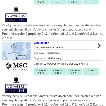
1.469
n.d.
2.619
n.d.
Všetky ceny sú uvádzané vrátane prístavných daní, bez poistenia a bez
servisných poplatkov. Vytvorte si kalkuláciu pre zobrazenie ceny.
Povinné servisné poplatky € 12/noc/os. od 12r., € 6/noc/deti 2-11r., do
2 r. € 0
MSC EURIBIA
Zona:
SEVERNÁ EURÓPA
Z prístavu:
KielGermany
Do prístavu:
KielGermany
Odchod:
22/08/2026
Príchod:
29/08/2026
nocí:
7
Vnútorná
S Oknom
S Balkóm
Suite
1.229
1.439
2.179
n.d.
Všetky ceny sú uvádzané vrátane prístavných daní, bez poistenia a bez
servisných poplatkov. Vytvorte si kalkuláciu pre zobrazenie ceny.
Povinné servisné poplatky € 12/noc/os. od 12r., € 6/noc/deti 2-11r., do