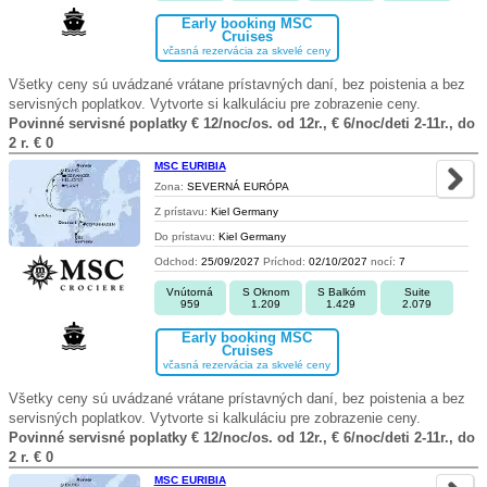
Early booking MSC
Cruises
včasná rezervácia za skvelé ceny
Všetky ceny sú uvádzané vrátane prístavných daní, bez poistenia a bez
servisných poplatkov. Vytvorte si kalkuláciu pre zobrazenie ceny.
Povinné servisné poplatky € 12/noc/os. od 12r., € 6/noc/deti 2-11r., do
2 r. € 0
MSC EURIBIA
Zona:
SEVERNÁ EURÓPA
Z prístavu:
Kiel Germany
Do prístavu:
Kiel Germany
Odchod:
25/09/2027
Príchod:
02/10/2027
nocí:
7
Vnútorná
S Oknom
S Balkóm
Suite
959
1.209
1.429
2.079
Early booking MSC
Cruises
včasná rezervácia za skvelé ceny
Všetky ceny sú uvádzané vrátane prístavných daní, bez poistenia a bez
servisných poplatkov. Vytvorte si kalkuláciu pre zobrazenie ceny.
Povinné servisné poplatky € 12/noc/os. od 12r., € 6/noc/deti 2-11r., do
2 r. € 0
MSC EURIBIA