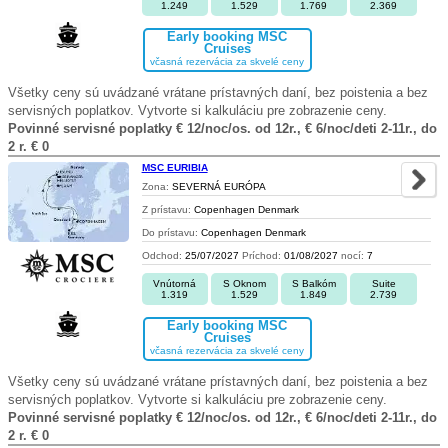
1.249
1.529
1.769
2.369
Early booking MSC
Cruises
včasná rezervácia za skvelé ceny
Všetky ceny sú uvádzané vrátane prístavných daní, bez poistenia a bez
servisných poplatkov. Vytvorte si kalkuláciu pre zobrazenie ceny.
Povinné servisné poplatky € 12/noc/os. od 12r., € 6/noc/deti 2-11r., do
2 r. € 0
MSC EURIBIA
Zona:
SEVERNÁ EURÓPA
Z prístavu:
Copenhagen Denmark
Do prístavu:
Copenhagen Denmark
Odchod:
25/07/2027
Príchod:
01/08/2027
nocí:
7
Vnútorná
S Oknom
S Balkóm
Suite
1.319
1.529
1.849
2.739
Early booking MSC
Cruises
včasná rezervácia za skvelé ceny
Všetky ceny sú uvádzané vrátane prístavných daní, bez poistenia a bez
servisných poplatkov. Vytvorte si kalkuláciu pre zobrazenie ceny.
Povinné servisné poplatky € 12/noc/os. od 12r., € 6/noc/deti 2-11r., do
2 r. € 0