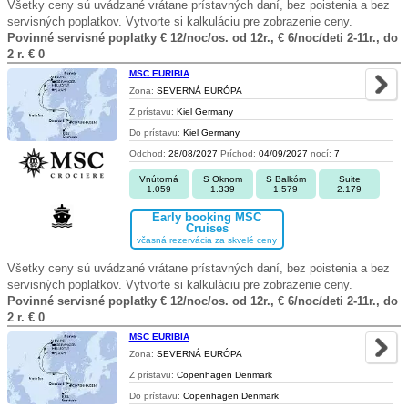
Všetky ceny sú uvádzané vrátane prístavných daní, bez poistenia a bez
servisných poplatkov. Vytvorte si kalkuláciu pre zobrazenie ceny.
Povinné servisné poplatky € 12/noc/os. od 12r., € 6/noc/deti 2-11r., do
2 r. € 0
MSC EURIBIA
Zona:
SEVERNÁ EURÓPA
Z prístavu:
Kiel Germany
Do prístavu:
Kiel Germany
Odchod:
28/08/2027
Príchod:
04/09/2027
nocí:
7
Vnútorná
S Oknom
S Balkóm
Suite
1.059
1.339
1.579
2.179
Early booking MSC
Cruises
včasná rezervácia za skvelé ceny
Všetky ceny sú uvádzané vrátane prístavných daní, bez poistenia a bez
servisných poplatkov. Vytvorte si kalkuláciu pre zobrazenie ceny.
Povinné servisné poplatky € 12/noc/os. od 12r., € 6/noc/deti 2-11r., do
2 r. € 0
MSC EURIBIA
Zona:
SEVERNÁ EURÓPA
Z prístavu:
Copenhagen Denmark
Do prístavu:
Copenhagen Denmark