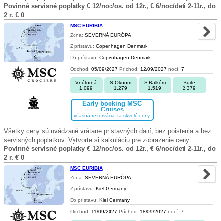
Povinné servisné poplatky € 12/noc/os. od 12r., € 6/noc/deti 2-11r., do
2 r. € 0
MSC EURIBIA
Zona:
SEVERNÁ EURÓPA
Z prístavu:
Copenhagen Denmark
Do prístavu:
Copenhagen Denmark
Odchod:
05/09/2027
Príchod:
12/09/2027
nocí:
7
Vnútorná
S Oknom
S Balkóm
Suite
1.099
1.279
1.519
2.379
Early booking MSC
Cruises
včasná rezervácia za skvelé ceny
Všetky ceny sú uvádzané vrátane prístavných daní, bez poistenia a bez
servisných poplatkov. Vytvorte si kalkuláciu pre zobrazenie ceny.
Povinné servisné poplatky € 12/noc/os. od 12r., € 6/noc/deti 2-11r., do
2 r. € 0
MSC EURIBIA
Zona:
SEVERNÁ EURÓPA
Z prístavu:
Kiel Germany
Do prístavu:
Kiel Germany
Odchod:
11/09/2027
Príchod:
18/09/2027
nocí:
7