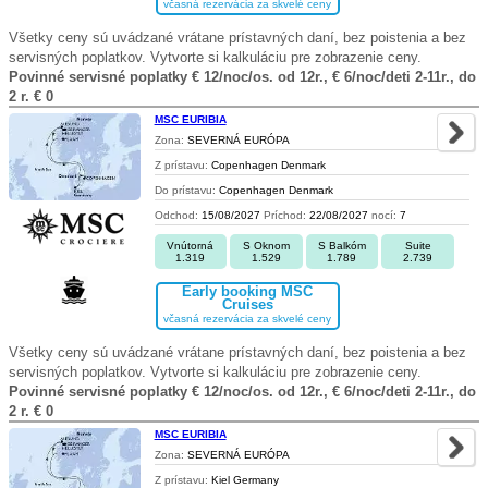
včasná rezervácia za skvelé ceny
Všetky ceny sú uvádzané vrátane prístavných daní, bez poistenia a bez
servisných poplatkov. Vytvorte si kalkuláciu pre zobrazenie ceny.
Povinné servisné poplatky € 12/noc/os. od 12r., € 6/noc/deti 2-11r., do
2 r. € 0
MSC EURIBIA
Zona:
SEVERNÁ EURÓPA
Z prístavu:
Copenhagen Denmark
Do prístavu:
Copenhagen Denmark
Odchod:
15/08/2027
Príchod:
22/08/2027
nocí:
7
Vnútorná
S Oknom
S Balkóm
Suite
1.319
1.529
1.789
2.739
Early booking MSC
Cruises
včasná rezervácia za skvelé ceny
Všetky ceny sú uvádzané vrátane prístavných daní, bez poistenia a bez
servisných poplatkov. Vytvorte si kalkuláciu pre zobrazenie ceny.
Povinné servisné poplatky € 12/noc/os. od 12r., € 6/noc/deti 2-11r., do
2 r. € 0
MSC EURIBIA
Zona:
SEVERNÁ EURÓPA
Z prístavu:
Kiel Germany