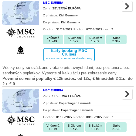
MSC EURIBIA
Zona:
SEVERNÁ EURÓPA
Z prístavu:
Kiel Germany
Do prístavu:
Kiel Germany
Odchod:
31/07/2027
Príchod:
07/08/2027
nocí:
7
Vnútorná
S Oknom
S Balkóm
Suite
1.249
1.529
1.769
2.369
Early booking MSC
Cruises
včasná rezervácia za skvelé ceny
Všetky ceny sú uvádzané vrátane prístavných daní, bez poistenia a bez
servisných poplatkov. Vytvorte si kalkuláciu pre zobrazenie ceny.
Povinné servisné poplatky € 12/noc/os. od 12r., € 6/noc/deti 2-11r., do
2 r. € 0
MSC EURIBIA
Zona:
SEVERNÁ EURÓPA
Z prístavu:
Copenhagen Denmark
Do prístavu:
Copenhagen Denmark
Odchod:
01/08/2027
Príchod:
08/08/2027
nocí:
7
Vnútorná
S Oknom
S Balkóm
Suite
1.319
1.579
1.819
2.739