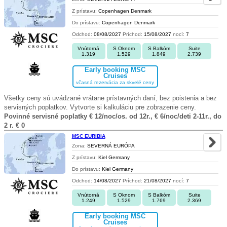
Z prístavu:
Copenhagen Denmark
Do prístavu:
Copenhagen Denmark
Odchod:
08/08/2027
Príchod:
15/08/2027
nocí:
7
Vnútorná
S Oknom
S Balkóm
Suite
1.319
1.529
1.849
2.739
Early booking MSC
Cruises
včasná rezervácia za skvelé ceny
Všetky ceny sú uvádzané vrátane prístavných daní, bez poistenia a bez
servisných poplatkov. Vytvorte si kalkuláciu pre zobrazenie ceny.
Povinné servisné poplatky € 12/noc/os. od 12r., € 6/noc/deti 2-11r., do
2 r. € 0
MSC EURIBIA
Zona:
SEVERNÁ EURÓPA
Z prístavu:
Kiel Germany
Do prístavu:
Kiel Germany
Odchod:
14/08/2027
Príchod:
21/08/2027
nocí:
7
Vnútorná
S Oknom
S Balkóm
Suite
1.249
1.529
1.769
2.369
Early booking MSC
Cruises