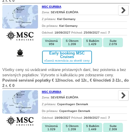
2 r. € 0
MSC EURIBIA
Zona:
SEVERNÁ EURÓPA
Z prístavu:
Kiel Germany
Do prístavu:
Kiel Germany
Odchod:
18/09/2027
Príchod:
25/09/2027
nocí:
7
Vnútorná
S Oknom
S Balkóm
Suite
959
1.209
1.429
2.079
Early booking MSC
Cruises
včasná rezervácia za skvelé ceny
Všetky ceny sú uvádzané vrátane prístavných daní, bez poistenia a bez
servisných poplatkov. Vytvorte si kalkuláciu pre zobrazenie ceny.
Povinné servisné poplatky € 12/noc/os. od 12r., € 6/noc/deti 2-11r., do
2 r. € 0
MSC EURIBIA
Zona:
SEVERNÁ EURÓPA
Z prístavu:
Copenhagen Denmark
Do prístavu:
Copenhagen Denmark
Odchod:
19/09/2027
Príchod:
26/09/2027
nocí:
7
Vnútorná
S Oknom
S Balkóm
Suite
1.029
1.209
1.449
2.309