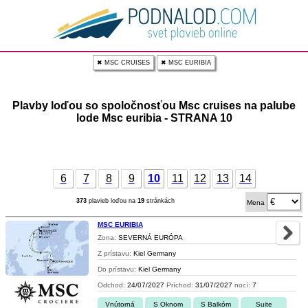
✖ MSC CRUISES
✖ MSC EURIBIA
Plavby loďou so spoločnosťou Msc cruises na palube
lode Msc euribia - STRANA 10
6
7
8
9
10
11
12
13
14
373
plavieb loďou na
19
stránkách
Mena
MSC EURIBIA
Zona:
SEVERNÁ EURÓPA
Z prístavu:
Kiel Germany
Do prístavu:
Kiel Germany
Odchod:
24/07/2027
Príchod:
31/07/2027
nocí:
7
Vnútorná
S Oknom
S Balkóm
Suite