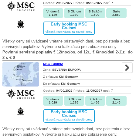
Odchod:
29/08/2027
Príchod:
05/09/2027
nocí:
7
Vnútorná
S Oknom
S Balkóm
Suite
1.129
1.339
1.599
2.669
Early booking MSC
Cruises
včasná rezervácia za skvelé ceny
Všetky ceny sú uvádzané vrátane prístavných daní, bez poistenia a bez
servisných poplatkov. Vytvorte si kalkuláciu pre zobrazenie ceny.
Povinné servisné poplatky € 12/noc/os. od 12r., € 6/noc/deti 2-11r., do
2 r. € 0
MSC EURIBIA
Zona:
SEVERNÁ EURÓPA
Z prístavu:
Kiel Germany
Do prístavu:
Kiel Germany
Odchod:
04/09/2027
Príchod:
11/09/2027
nocí:
7
Vnútorná
S Oknom
S Balkóm
Suite
1.029
1.279
1.499
2.149
Early booking MSC
Cruises
včasná rezervácia za skvelé ceny
Všetky ceny sú uvádzané vrátane prístavných daní, bez poistenia a bez
servisných poplatkov. Vytvorte si kalkuláciu pre zobrazenie ceny.