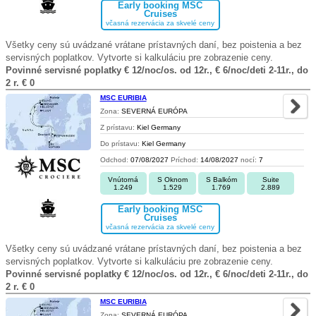
Early booking MSC
Cruises
včasná rezervácia za skvelé ceny
Všetky ceny sú uvádzané vrátane prístavných daní, bez poistenia a bez
servisných poplatkov. Vytvorte si kalkuláciu pre zobrazenie ceny.
Povinné servisné poplatky € 12/noc/os. od 12r., € 6/noc/deti 2-11r., do
2 r. € 0
MSC EURIBIA
Zona:
SEVERNÁ EURÓPA
Z prístavu:
Kiel Germany
Do prístavu:
Kiel Germany
Odchod:
07/08/2027
Príchod:
14/08/2027
nocí:
7
Vnútorná
S Oknom
S Balkóm
Suite
1.249
1.529
1.769
2.889
Early booking MSC
Cruises
včasná rezervácia za skvelé ceny
Všetky ceny sú uvádzané vrátane prístavných daní, bez poistenia a bez
servisných poplatkov. Vytvorte si kalkuláciu pre zobrazenie ceny.
Povinné servisné poplatky € 12/noc/os. od 12r., € 6/noc/deti 2-11r., do
2 r. € 0
MSC EURIBIA
Zona:
SEVERNÁ EURÓPA