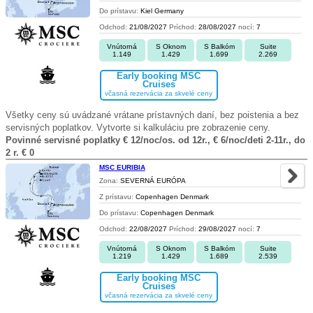
Do prístavu:
Kiel Germany
Odchod:
21/08/2027
Príchod:
28/08/2027
nocí:
7
Vnútorná
S Oknom
S Balkóm
Suite
1.149
1.429
1.699
2.269
Early booking MSC
Cruises
včasná rezervácia za skvelé ceny
Všetky ceny sú uvádzané vrátane prístavných daní, bez poistenia a bez
servisných poplatkov. Vytvorte si kalkuláciu pre zobrazenie ceny.
Povinné servisné poplatky € 12/noc/os. od 12r., € 6/noc/deti 2-11r., do
2 r. € 0
MSC EURIBIA
Zona:
SEVERNÁ EURÓPA
Z prístavu:
Copenhagen Denmark
Do prístavu:
Copenhagen Denmark
Odchod:
22/08/2027
Príchod:
29/08/2027
nocí:
7
Vnútorná
S Oknom
S Balkóm
Suite
1.219
1.429
1.689
2.539
Early booking MSC
Cruises
včasná rezervácia za skvelé ceny