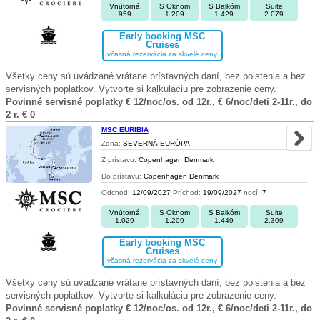
Vnútorná
S Oknom
S Balkóm
Suite
959
1.209
1.429
2.079
Early booking MSC
Cruises
včasná rezervácia za skvelé ceny
Všetky ceny sú uvádzané vrátane prístavných daní, bez poistenia a bez
servisných poplatkov. Vytvorte si kalkuláciu pre zobrazenie ceny.
Povinné servisné poplatky € 12/noc/os. od 12r., € 6/noc/deti 2-11r., do
2 r. € 0
MSC EURIBIA
Zona:
SEVERNÁ EURÓPA
Z prístavu:
Copenhagen Denmark
Do prístavu:
Copenhagen Denmark
Odchod:
12/09/2027
Príchod:
19/09/2027
nocí:
7
Vnútorná
S Oknom
S Balkóm
Suite
1.029
1.209
1.449
2.309
Early booking MSC
Cruises
včasná rezervácia za skvelé ceny
Všetky ceny sú uvádzané vrátane prístavných daní, bez poistenia a bez
servisných poplatkov. Vytvorte si kalkuláciu pre zobrazenie ceny.
Povinné servisné poplatky € 12/noc/os. od 12r., € 6/noc/deti 2-11r., do