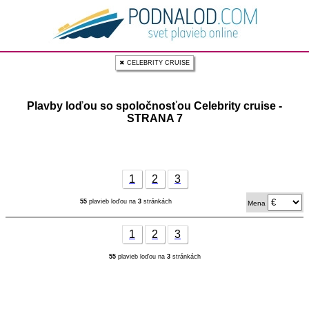
✖ CELEBRITY CRUISE
Plavby loďou so spoločnosťou Celebrity cruise -
STRANA 7
1
2
3
55
plavieb loďou na
3
stránkách
Mena
1
2
3
55
plavieb loďou na
3
stránkách