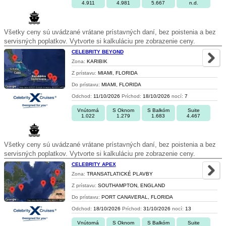
4.911
4.981
5.667
n.d.
Všetky ceny sú uvádzané vrátane prístavných daní, bez poistenia a bez
servisných poplatkov. Vytvorte si kalkuláciu pre zobrazenie ceny.
CELEBRITY BEYOND
Zona:
KARIBIK
Z prístavu:
MIAMI, FLORIDA
Do prístavu:
MIAMI, FLORIDA
Odchod:
11/10/2026
Príchod:
18/10/2026
nocí:
7
Vnútorná
S Oknom
S Balkóm
Suite
1.022
1.279
1.683
4.467
Všetky ceny sú uvádzané vrátane prístavných daní, bez poistenia a bez
servisných poplatkov. Vytvorte si kalkuláciu pre zobrazenie ceny.
CELEBRITY APEX
Zona:
TRANSATLATICKÉ PLAVBY
Z prístavu:
SOUTHAMPTON, ENGLAND
Do prístavu:
PORT CANAVERAL, FLORIDA
Odchod:
18/10/2026
Príchod:
31/10/2026
nocí:
13
Vnútorná
S Oknom
S Balkóm
Suite