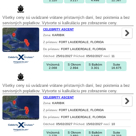
2.110
3.217
4.498
12.587
Všetky ceny sú uvádzané vrátane prístavných daní, bez poistenia a bez
servisných poplatkov. Vytvorte si kalkuláciu pre zobrazenie ceny.
CELEBRITY ASCENT
Zona:
KARIBIK
Z prístavu:
FORT LAUDERDALE, FLORIDA
Do prístavu:
FORT LAUDERDALE, FLORIDA
Odchod:
25/01/2027
Príchod:
05/02/2027
nocí:
11
Vnútorná
S Oknom
S Balkóm
Suite
2.068
2.894
3.301
16.675
Všetky ceny sú uvádzané vrátane prístavných daní, bez poistenia a bez
servisných poplatkov. Vytvorte si kalkuláciu pre zobrazenie ceny.
CELEBRITY ASCENT
Zona:
KARIBIK
Z prístavu:
FORT LAUDERDALE, FLORIDA
Do prístavu:
FORT LAUDERDALE, FLORIDA
Odchod:
05/02/2027
Príchod:
15/02/2027
nocí:
10
Vnútorná
S Oknom
S Balkóm
Suite
2.275
2.850
3.945
18.703