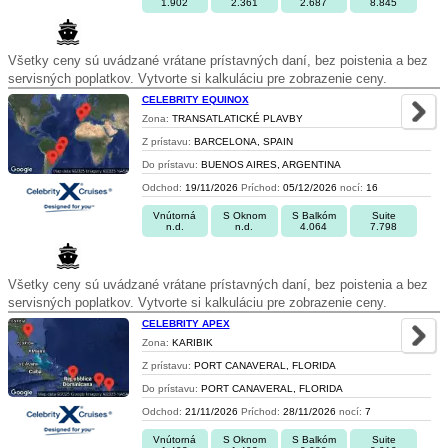
1.902
2.361
2.687
8.845
Všetky ceny sú uvádzané vrátane prístavných daní, bez poistenia a bez
servisných poplatkov. Vytvorte si kalkuláciu pre zobrazenie ceny.
CELEBRITY EQUINOX
Zona:
TRANSATLATICKÉ PLAVBY
Z prístavu:
BARCELONA, SPAIN
Do prístavu:
BUENOS AIRES, ARGENTINA
Odchod:
19/11/2026
Príchod:
05/12/2026
nocí:
16
Vnútorná
S Oknom
S Balkóm
Suite
n.d.
n.d.
4.064
7.798
Všetky ceny sú uvádzané vrátane prístavných daní, bez poistenia a bez
servisných poplatkov. Vytvorte si kalkuláciu pre zobrazenie ceny.
CELEBRITY APEX
Zona:
KARIBIK
Z prístavu:
PORT CANAVERAL, FLORIDA
Do prístavu:
PORT CANAVERAL, FLORIDA
Odchod:
21/11/2026
Príchod:
28/11/2026
nocí:
7
Vnútorná
S Oknom
S Balkóm
Suite