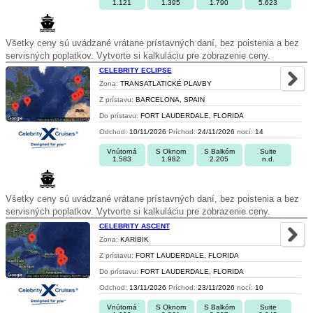
1.121
1.395
1.790
5.623
Všetky ceny sú uvádzané vrátane prístavných daní, bez poistenia a bez
servisných poplatkov. Vytvorte si kalkuláciu pre zobrazenie ceny.
CELEBRITY ECLIPSE
Zona:
TRANSATLATICKÉ PLAVBY
Z prístavu:
BARCELONA, SPAIN
Do prístavu:
FORT LAUDERDALE, FLORIDA
Odchod:
10/11/2026
Príchod:
24/11/2026
nocí:
14
Vnútorná
S Oknom
S Balkóm
Suite
1.583
1.982
2.205
n.d.
Všetky ceny sú uvádzané vrátane prístavných daní, bez poistenia a bez
servisných poplatkov. Vytvorte si kalkuláciu pre zobrazenie ceny.
CELEBRITY ASCENT
Zona:
KARIBIK
Z prístavu:
FORT LAUDERDALE, FLORIDA
Do prístavu:
FORT LAUDERDALE, FLORIDA
Odchod:
13/11/2026
Príchod:
23/11/2026
nocí:
10
Vnútorná
S Oknom
S Balkóm
Suite