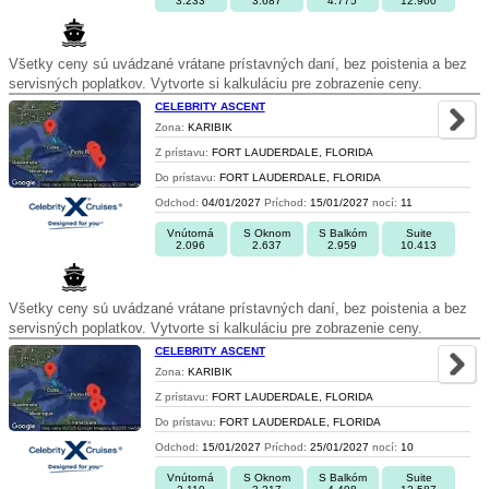
3.233
3.687
4.775
12.900
Všetky ceny sú uvádzané vrátane prístavných daní, bez poistenia a bez
servisných poplatkov. Vytvorte si kalkuláciu pre zobrazenie ceny.
CELEBRITY ASCENT
Zona:
KARIBIK
Z prístavu:
FORT LAUDERDALE, FLORIDA
Do prístavu:
FORT LAUDERDALE, FLORIDA
Odchod:
04/01/2027
Príchod:
15/01/2027
nocí:
11
Vnútorná
S Oknom
S Balkóm
Suite
2.096
2.637
2.959
10.413
Všetky ceny sú uvádzané vrátane prístavných daní, bez poistenia a bez
servisných poplatkov. Vytvorte si kalkuláciu pre zobrazenie ceny.
CELEBRITY ASCENT
Zona:
KARIBIK
Z prístavu:
FORT LAUDERDALE, FLORIDA
Do prístavu:
FORT LAUDERDALE, FLORIDA
Odchod:
15/01/2027
Príchod:
25/01/2027
nocí:
10
Vnútorná
S Oknom
S Balkóm
Suite