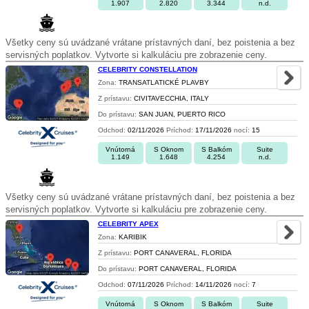
1.907
2.820
3.344
n.d.
Všetky ceny sú uvádzané vrátane prístavných daní, bez poistenia a bez
servisných poplatkov. Vytvorte si kalkuláciu pre zobrazenie ceny.
CELEBRITY CONSTELLATION
Zona:
TRANSATLATICKÉ PLAVBY
Z prístavu:
CIVITAVECCHIA, ITALY
Do prístavu:
SAN JUAN, PUERTO RICO
Odchod:
02/11/2026
Príchod:
17/11/2026
nocí:
15
Vnútorná
S Oknom
S Balkóm
Suite
1.149
1.648
4.254
n.d.
Všetky ceny sú uvádzané vrátane prístavných daní, bez poistenia a bez
servisných poplatkov. Vytvorte si kalkuláciu pre zobrazenie ceny.
CELEBRITY APEX
Zona:
KARIBIK
Z prístavu:
PORT CANAVERAL, FLORIDA
Do prístavu:
PORT CANAVERAL, FLORIDA
Odchod:
07/11/2026
Príchod:
14/11/2026
nocí:
7
Vnútorná
S Oknom
S Balkóm
Suite