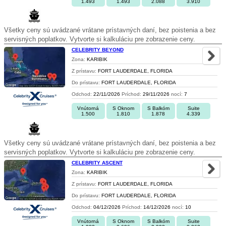
1.493
1.493
2.088
3.910
Všetky ceny sú uvádzané vrátane prístavných daní, bez poistenia a bez
servisných poplatkov. Vytvorte si kalkuláciu pre zobrazenie ceny.
CELEBRITY BEYOND
Zona:
KARIBIK
Z prístavu:
FORT LAUDERDALE, FLORIDA
Do prístavu:
FORT LAUDERDALE, FLORIDA
Odchod:
22/11/2026
Príchod:
29/11/2026
nocí:
7
Vnútorná
S Oknom
S Balkóm
Suite
1.500
1.810
1.878
4.339
Všetky ceny sú uvádzané vrátane prístavných daní, bez poistenia a bez
servisných poplatkov. Vytvorte si kalkuláciu pre zobrazenie ceny.
CELEBRITY ASCENT
Zona:
KARIBIK
Z prístavu:
FORT LAUDERDALE, FLORIDA
Do prístavu:
FORT LAUDERDALE, FLORIDA
Odchod:
04/12/2026
Príchod:
14/12/2026
nocí:
10
Vnútorná
S Oknom
S Balkóm
Suite