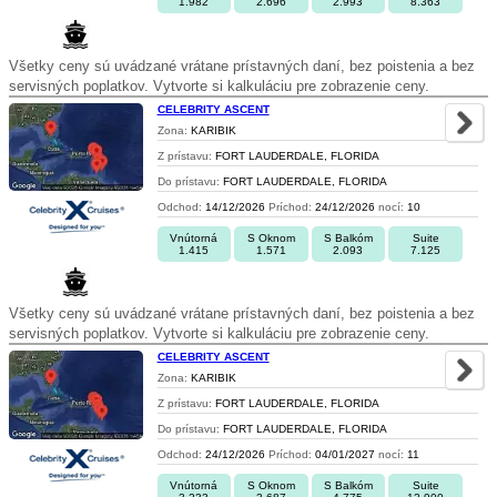
1.982
2.696
2.993
8.363
Všetky ceny sú uvádzané vrátane prístavných daní, bez poistenia a bez
servisných poplatkov. Vytvorte si kalkuláciu pre zobrazenie ceny.
CELEBRITY ASCENT
Zona:
KARIBIK
Z prístavu:
FORT LAUDERDALE, FLORIDA
Do prístavu:
FORT LAUDERDALE, FLORIDA
Odchod:
14/12/2026
Príchod:
24/12/2026
nocí:
10
Vnútorná
S Oknom
S Balkóm
Suite
1.415
1.571
2.093
7.125
Všetky ceny sú uvádzané vrátane prístavných daní, bez poistenia a bez
servisných poplatkov. Vytvorte si kalkuláciu pre zobrazenie ceny.
CELEBRITY ASCENT
Zona:
KARIBIK
Z prístavu:
FORT LAUDERDALE, FLORIDA
Do prístavu:
FORT LAUDERDALE, FLORIDA
Odchod:
24/12/2026
Príchod:
04/01/2027
nocí:
11
Vnútorná
S Oknom
S Balkóm
Suite