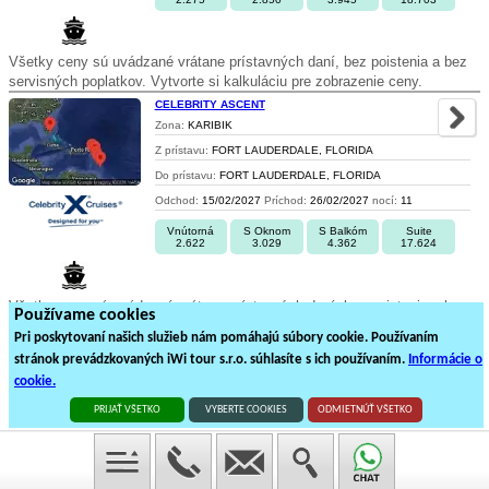
Všetky ceny sú uvádzané vrátane prístavných daní, bez poistenia a bez
servisných poplatkov. Vytvorte si kalkuláciu pre zobrazenie ceny.
CELEBRITY ASCENT
Zona:
KARIBIK
Z prístavu:
FORT LAUDERDALE, FLORIDA
Do prístavu:
FORT LAUDERDALE, FLORIDA
Odchod:
15/02/2027
Príchod:
26/02/2027
nocí:
11
Vnútorná
S Oknom
S Balkóm
Suite
2.622
3.029
4.362
17.624
Všetky ceny sú uvádzané vrátane prístavných daní, bez poistenia a bez
Používame cookies
servisných poplatkov. Vytvorte si kalkuláciu pre zobrazenie ceny.
Pri poskytovaní našich služieb nám pomáhajú súbory cookie. Používaním
stránok prevádzkovaných iWi tour s.r.o. súhlasíte s ich používaním.
Informácie o
1
2
3
cookie.
55
plavieb loďou na
3
stránkách
PRIJAŤ VŠETKO
VYBERTE COOKIES
ODMIETNÚŤ VŠETKO