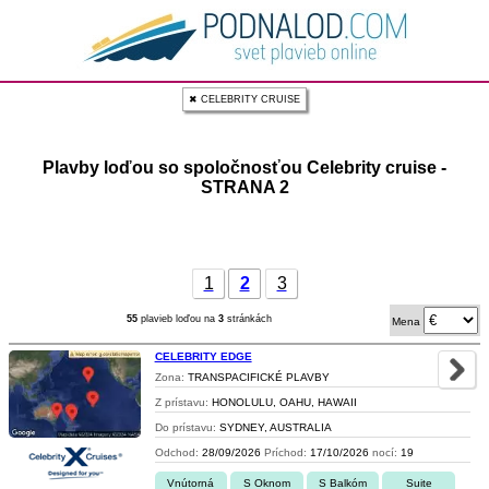
✖ CELEBRITY CRUISE
Plavby loďou so spoločnosťou Celebrity cruise -
STRANA 2
1
2
3
55
plavieb loďou na
3
stránkách
Mena
CELEBRITY EDGE
Zona:
TRANSPACIFICKÉ PLAVBY
Z prístavu:
HONOLULU, OAHU, HAWAII
Do prístavu:
SYDNEY, AUSTRALIA
Odchod:
28/09/2026
Príchod:
17/10/2026
nocí:
19
Vnútorná
S Oknom
S Balkóm
Suite