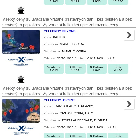
2.202
2.183
3.930
17.290
Všetky ceny sú uvádzané vrátane prístavných daní, bez poistenia a bez
servisných poplatkov. Vytvorte si kalkuláciu pre zobrazenie ceny.
CELEBRITY BEYOND
Zona:
KARIBIK
Z prístavu:
MIAMI, FLORIDA
Do prístavu:
MIAMI, FLORIDA
Odchod:
25/10/2026
Príchod:
01/11/2026
nocí:
7
Vnútorná
S Oknom
S Balkóm
Suite
1.043
1.191
1.646
4.420
Všetky ceny sú uvádzané vrátane prístavných daní, bez poistenia a bez
servisných poplatkov. Vytvorte si kalkuláciu pre zobrazenie ceny.
CELEBRITY ASCENT
Zona:
TRANSATLATICKÉ PLAVBY
Z prístavu:
CIVITAVECCHIA, ITALY
Do prístavu:
FORT LAUDERDALE, FLORIDA
Odchod:
30/10/2026
Príchod:
13/11/2026
nocí:
14
Vnútorná
S Oknom
S Balkóm
Suite