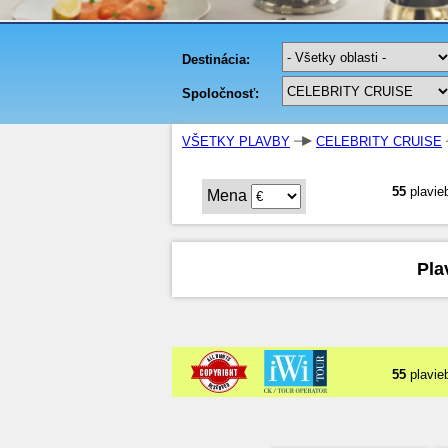
VŠETKY PLAVBY
CELEBRITY CRUISE
55
plavie
Mena
Pla
55
plavie