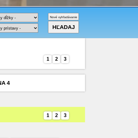
1
2
3
NA 4
1
2
3