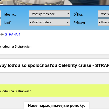
STRANA 4
b loďou na
3
stránkách
vby loďou so spoločnosťou Celebrity cruise - STRA
b loďou na
3
stránkách