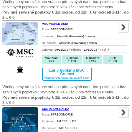
Všetky ceny sú uvádzané vrátane prístavných daní, bez poistenia a bez
servisných poplatkov. Vytvorte si kalkuláciu pre zobrazenie ceny.
Povinné servisné poplatky € 12/noc/os. od 12r., € 6/noc/deti 2-11r., do
2 r. € 0
MSC WORLD ASIA
Zona:
STREDOMORIE
Z prístavu:
Marsella (Provenza) Francia
Do prístavu:
Marsella (Provenza) Francia
Odchod:
06/11/2027
Príchod:
13/11/2027
nocí:
7
Vnútorná
S Oknom
S Balkóm
Suite
999
1.129
1.219
1.859
Early booking MSC
Cruises
včasná rezervácia za skvelé ceny
Všetky ceny sú uvádzané vrátane prístavných daní, bez poistenia a bez
servisných poplatkov. Vytvorte si kalkuláciu pre zobrazenie ceny.
Povinné servisné poplatky € 12/noc/os. od 12r., € 6/noc/deti 2-11r., do
2 r. € 0
COSTA SMERALDA
Zona:
STREDOMORIE
Z prístavu:
MARSEILLES
Do prístavu:
MARSEILLES