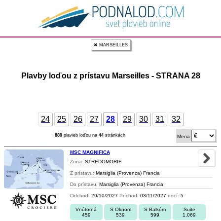
✖ MARSEILLES
Plavby loďou z prístavu Marseilles - STRANA 28
24
25
26
27
28
29
30
31
32
880
plavieb loďou na
44
stránkách
Mena
MSC MAGNIFICA
Zona:
STREDOMORIE
Z prístavu:
Marsiglia (Provenza) Francia
Do prístavu:
Marsiglia (Provenza) Francia
Odchod:
29/10/2027
Príchod:
03/11/2027
nocí:
5
Vnútorná
S Oknom
S Balkóm
Suite
459
539
599
1.069