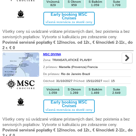
Vnútorná
S Oknom
S Balkóm
Suite
829
959
1.059
1.709
Early booking MSC
Cruises
včasná rezervácia za skvelé ceny
Všetky ceny sú uvádzané vrátane prístavných daní, bez poistenia a bez
servisných poplatkov. Vytvorte si kalkuláciu pre zobrazenie ceny.
Povinné servisné poplatky € 12/noc/os. od 12r., € 6/noc/deti 2-11r., do
2 r. € 0
MSC DIVINA
Zona:
TRANSATLATICKÉ PLAVBY
Z prístavu:
Marsella (Provenza) Francia
Do prístavu:
Rio de Janeiro Brazil
Odchod:
31/10/2027
Príchod:
15/11/2027
nocí:
15
Vnútorná
S Oknom
S Balkóm
Suite
1.059
1.269
1.469
2.649
Early booking MSC
Cruises
včasná rezervácia za skvelé ceny
Všetky ceny sú uvádzané vrátane prístavných daní, bez poistenia a bez
servisných poplatkov. Vytvorte si kalkuláciu pre zobrazenie ceny.
Povinné servisné poplatky € 12/noc/os. od 12r., € 6/noc/deti 2-11r., do
2 r. € 0