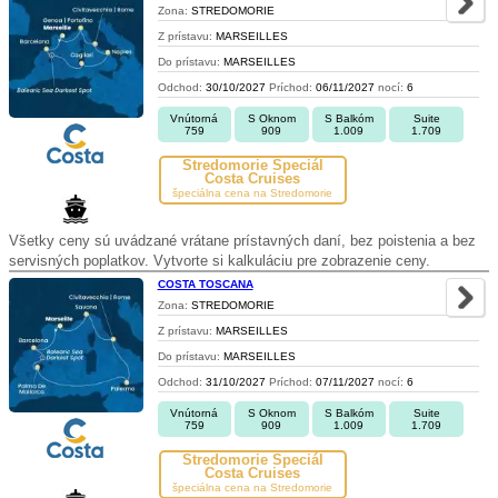
Zona:
STREDOMORIE
Z prístavu:
MARSEILLES
Do prístavu:
MARSEILLES
Odchod:
30/10/2027
Príchod:
06/11/2027
nocí:
6
Vnútorná
S Oknom
S Balkóm
Suite
759
909
1.009
1.709
Stredomorie Špeciál
Costa Cruises
špeciálna cena na Stredomorie
Všetky ceny sú uvádzané vrátane prístavných daní, bez poistenia a bez
servisných poplatkov. Vytvorte si kalkuláciu pre zobrazenie ceny.
COSTA TOSCANA
Zona:
STREDOMORIE
Z prístavu:
MARSEILLES
Do prístavu:
MARSEILLES
Odchod:
31/10/2027
Príchod:
07/11/2027
nocí:
6
Vnútorná
S Oknom
S Balkóm
Suite
759
909
1.009
1.709
Stredomorie Špeciál
Costa Cruises
špeciálna cena na Stredomorie