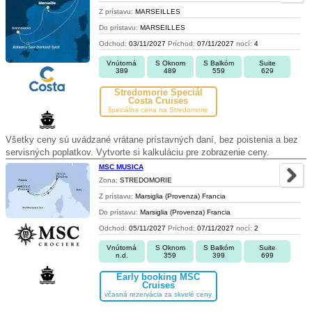
Z prístavu:
MARSEILLES
Do prístavu:
MARSEILLES
Odchod:
03/11/2027
Príchod:
07/11/2027
nocí:
4
Vnútorná
S Oknom
S Balkóm
Suite
389
489
559
629
Stredomorie Špeciál
Costa Cruises
špeciálna cena na Stredomorie
Všetky ceny sú uvádzané vrátane prístavných daní, bez poistenia a bez
servisných poplatkov. Vytvorte si kalkuláciu pre zobrazenie ceny.
MSC MUSICA
Zona:
STREDOMORIE
Z prístavu:
Marsiglia (Provenza) Francia
Do prístavu:
Marsiglia (Provenza) Francia
Odchod:
05/11/2027
Príchod:
07/11/2027
nocí:
2
Vnútorná
S Oknom
S Balkóm
Suite
n.d.
359
399
699
Early booking MSC
Cruises
včasná rezervácia za skvelé ceny