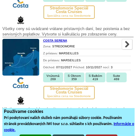
Stredomorie Špeciál
Costa Cruises
špeciálna cena na Stredomorie
Všetky ceny sú uvádzané vrátane prístavných daní, bez poistenia a bez
servisných poplatkov. Vytvorte si kalkuláciu pre zobrazenie ceny.
COSTA SERENA
Zona:
STREDOMORIE
Z prístavu:
MARSEILLES
Do prístavu:
MARSEILLES
Odchod:
07/11/2027
Príchod:
10/11/2027
nocí:
3
Vnútorná
S Oknom
S Balkóm
Suite
269
359
419
469
Stredomorie Špeciál
Costa Cruises
špeciálna cena na Stredomorie
Všetky ceny sú uvádzané vrátane prístavných daní, bez poistenia a bez
Používame cookies
servisných poplatkov. Vytvorte si kalkuláciu pre zobrazenie ceny.
Pri poskytovaní našich služieb nám pomáhajú súbory cookie. Používaním
stránok prevádzkovaných iWi tour s.r.o. súhlasíte s ich používaním.
Informácie o
24
25
26
27
28
29
30
31
32
cookie.
880
plavieb loďou na
44
stránkách