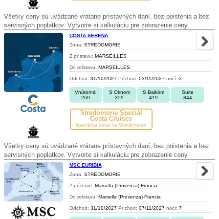
Všetky ceny sú uvádzané vrátane prístavných daní, bez poistenia a bez
servisných poplatkov. Vytvorte si kalkuláciu pre zobrazenie ceny.
COSTA SERENA
Zona:
STREDOMORIE
Z prístavu:
MARSEILLES
Do prístavu:
MARSEILLES
Odchod:
31/10/2027
Príchod:
03/11/2027
nocí:
2
Vnútorná
S Oknom
S Balkóm
Suite
269
359
419
844
Stredomorie Špeciál
Costa Cruises
špeciálna cena na Stredomorie
Všetky ceny sú uvádzané vrátane prístavných daní, bez poistenia a bez
servisných poplatkov. Vytvorte si kalkuláciu pre zobrazenie ceny.
MSC EURIBIA
Zona:
STREDOMORIE
Z prístavu:
Marsella (Provenza) Francia
Do prístavu:
Marsella (Provenza) Francia
Odchod:
31/10/2027
Príchod:
07/11/2027
nocí:
7