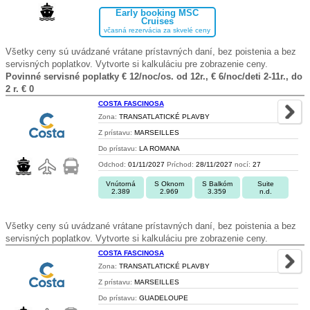
Early booking MSC
Cruises
včasná rezervácia za skvelé ceny
Všetky ceny sú uvádzané vrátane prístavných daní, bez poistenia a bez
servisných poplatkov. Vytvorte si kalkuláciu pre zobrazenie ceny.
Povinné servisné poplatky € 12/noc/os. od 12r., € 6/noc/deti 2-11r., do
2 r. € 0
COSTA FASCINOSA
Zona:
TRANSATLATICKÉ PLAVBY
Z prístavu:
MARSEILLES
Do prístavu:
LA ROMANA
Odchod:
01/11/2027
Príchod:
28/11/2027
nocí:
27
Vnútorná
S Oknom
S Balkóm
Suite
2.389
2.969
3.359
n.d.
Všetky ceny sú uvádzané vrátane prístavných daní, bez poistenia a bez
servisných poplatkov. Vytvorte si kalkuláciu pre zobrazenie ceny.
COSTA FASCINOSA
Zona:
TRANSATLATICKÉ PLAVBY
Z prístavu:
MARSEILLES
Do prístavu:
GUADELOUPE