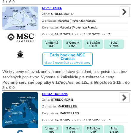
2 r. € 0
MSC EURIBIA
Zona:
STREDOMORIE
Z prístavu:
Marsella (Provenza) Francia
Do prístavu:
Marsella (Provenza) Francia
Odchod:
07/11/2027
Príchod:
14/11/2027
nocí:
7
Vnútorná
S Oknom
S Balkóm
Suite
839
1.029
1.109
1.759
Early booking MSC
Cruises
včasná rezervácia za skvelé ceny
Všetky ceny sú uvádzané vrátane prístavných daní, bez poistenia a bez
servisných poplatkov. Vytvorte si kalkuláciu pre zobrazenie ceny.
Povinné servisné poplatky € 12/noc/os. od 12r., € 6/noc/deti 2-11r., do
2 r. € 0
COSTA TOSCANA
Zona:
STREDOMORIE
Z prístavu:
MARSEILLES
Do prístavu:
MARSEILLES
Odchod:
07/11/2027
Príchod:
14/11/2027
nocí:
7
Vnútorná
S Oknom
S Balkóm
Suite
699
849
949
1.649