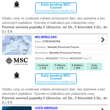
Early booking MSC
Cruises
včasná rezervácia za skvelé ceny
Všetky ceny sú uvádzané vrátane prístavných daní, bez poistenia a bez
servisných poplatkov. Vytvorte si kalkuláciu pre zobrazenie ceny.
Povinné servisné poplatky € 12/noc/os. od 12r., € 6/noc/deti 2-11r., do
2 r. € 0
MSC WORLD ASIA
Zona:
STREDOMORIE
Z prístavu:
Marsella (Provenza) Francia
Do prístavu:
Marsella (Provenza) Francia
Odchod:
30/10/2027
Príchod:
06/11/2027
nocí:
7
Vnútorná
S Oknom
S Balkóm
Suite
1.109
1.279
1.369
2.019
Early booking MSC
Cruises
včasná rezervácia za skvelé ceny
Všetky ceny sú uvádzané vrátane prístavných daní, bez poistenia a bez
servisných poplatkov. Vytvorte si kalkuláciu pre zobrazenie ceny.
Povinné servisné poplatky € 12/noc/os. od 12r., € 6/noc/deti 2-11r., do
2 r. € 0
COSTA SMERALDA