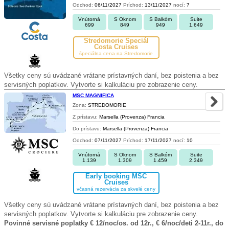
Odchod:
06/11/2027
Príchod:
13/11/2027
nocí:
7
Vnútorná
S Oknom
S Balkóm
Suite
699
849
949
1.649
Stredomorie Špeciál
Costa Cruises
špeciálna cena na Stredomorie
Všetky ceny sú uvádzané vrátane prístavných daní, bez poistenia a bez
servisných poplatkov. Vytvorte si kalkuláciu pre zobrazenie ceny.
MSC MAGNIFICA
Zona:
STREDOMORIE
Z prístavu:
Marsella (Provenza) Francia
Do prístavu:
Marsella (Provenza) Francia
Odchod:
07/11/2027
Príchod:
17/11/2027
nocí:
10
Vnútorná
S Oknom
S Balkóm
Suite
1.139
1.309
1.459
2.349
Early booking MSC
Cruises
včasná rezervácia za skvelé ceny
Všetky ceny sú uvádzané vrátane prístavných daní, bez poistenia a bez
servisných poplatkov. Vytvorte si kalkuláciu pre zobrazenie ceny.
Povinné servisné poplatky € 12/noc/os. od 12r., € 6/noc/deti 2-11r., do