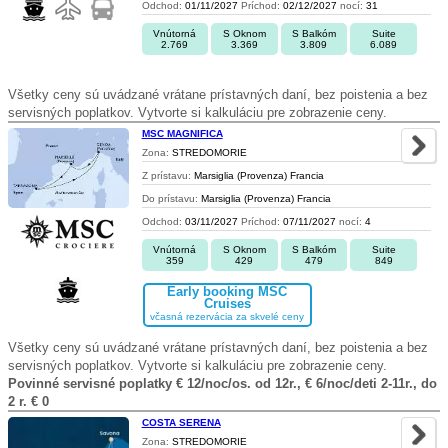
Odchod:
01/11/2027
Príchod:
02/12/2027
nocí:
31
Vnútorná
S Oknom
S Balkóm
Suite
2.769
3.369
3.809
6.089
Všetky ceny sú uvádzané vrátane prístavných daní, bez poistenia a bez
servisných poplatkov. Vytvorte si kalkuláciu pre zobrazenie ceny.
MSC MAGNIFICA
Zona:
STREDOMORIE
Z prístavu:
Marsiglia (Provenza) Francia
Do prístavu:
Marsiglia (Provenza) Francia
Odchod:
03/11/2027
Príchod:
07/11/2027
nocí:
4
Vnútorná
S Oknom
S Balkóm
Suite
359
429
479
849
Early booking MSC
Cruises
včasná rezervácia za skvelé ceny
Všetky ceny sú uvádzané vrátane prístavných daní, bez poistenia a bez
servisných poplatkov. Vytvorte si kalkuláciu pre zobrazenie ceny.
Povinné servisné poplatky € 12/noc/os. od 12r., € 6/noc/deti 2-11r., do
2 r. € 0
COSTA SERENA
Zona:
STREDOMORIE