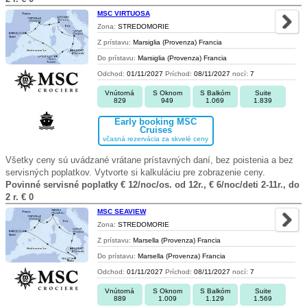
MSC VIRTUOSA
Zona:
STREDOMORIE
Z prístavu:
Marsiglia (Provenza) Francia
Do prístavu:
Marsiglia (Provenza) Francia
Odchod:
01/11/2027
Príchod:
08/11/2027
nocí:
7
Vnútorná
S Oknom
S Balkóm
Suite
829
949
1.069
1.839
Early booking MSC
Cruises
včasná rezervácia za skvelé ceny
Všetky ceny sú uvádzané vrátane prístavných daní, bez poistenia a bez
servisných poplatkov. Vytvorte si kalkuláciu pre zobrazenie ceny.
Povinné servisné poplatky € 12/noc/os. od 12r., € 6/noc/deti 2-11r., do
2 r. € 0
MSC SEAVIEW
Zona:
STREDOMORIE
Z prístavu:
Marsella (Provenza) Francia
Do prístavu:
Marsella (Provenza) Francia
Odchod:
01/11/2027
Príchod:
08/11/2027
nocí:
7
Vnútorná
S Oknom
S Balkóm
Suite
889
1.009
1.129
1.569