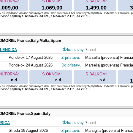
NÚTORNÁ:
S OKNOM:
S BALKÓM:
.009,00
1.069,00
1.499,00
3
 sú uvádzané vrátane prístavných daní, bez poistenia a bez servisných poplatkov. Vytvorte si kalkuláciu p
rvisné poplatky € 12/noc/os. od 12r., € 6/noc/deti 2-11r., do 2 r. € 0
OMORIE:
France,Italy,Malta,Spain
LENDIDA
Dĺžka plavby:
7 nocí
Pondelok 17 August 2026
Z prístavu:
Marsella (provenza) Francia
Pondelok 24 August 2026
Do prístavu:
Marsella (provenza) Francia
NÚTORNÁ:
S OKNOM:
S BALKÓM:
n.d.
n.d.
n.d.
1
 sú uvádzané vrátane prístavných daní, bez poistenia a bez servisných poplatkov. Vytvorte si kalkuláciu p
rvisné poplatky € 12/noc/os. od 12r., € 6/noc/deti 2-11r., do 2 r. € 0
OMORIE:
France,Spain,Italy
SICA
Dĺžka plavby:
7 nocí
Streda 19 August 2026
Z prístavu:
Marsiglia (provenza) Franci