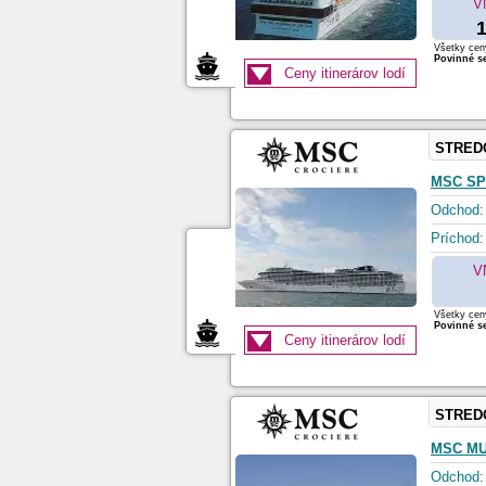
V
1
Všetky ceny
Povinné se
Ceny itinerárov lodí
STRED
MSC SP
Odchod:
Príchod:
V
Všetky ceny
Povinné se
Ceny itinerárov lodí
STRED
MSC MU
Odchod: