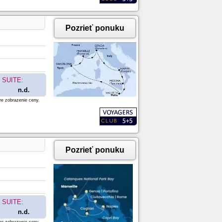
Pozrieť ponuku
SUITE:
n.d.
re zobrazenie ceny.
Pozrieť ponuku
SUITE:
n.d.