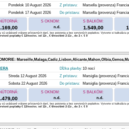
Pondelok 10 August 2026
Z prístavu:
Marsella (provenza) Francia
Pondelok 17 August 2026
Do prístavu:
Marsella (provenza) Francia
NÚTORNÁ:
S OKNOM:
S BALKÓM:
.169,00
n.d.
1.549,00
1
 sú uvádzané vrátane prístavných daní, bez poistenia a bez servisných poplatkov. Vytvorte si kalkuláciu p
rvisné poplatky € 12/noc/os. od 12r., € 6/noc/deti 2-11r., do 2 r. € 0
OMORIE:
Marseille,Malaga,Cadiz,Lisbon,Alicante,Mahon,Olbia,Genoa,Ma
PERA
Dĺžka plavby:
10 nocí
Streda 12 August 2026
Z prístavu:
Marsiglia (provenza) Franci
Sobota 22 August 2026
Do prístavu:
Marsiglia (provenza) Franci
NÚTORNÁ:
S OKNOM:
S BALKÓM:
.479,00
n.d.
n.d.
 sú uvádzané vrátane prístavných daní, bez poistenia a bez servisných poplatkov. Vytvorte si kalkuláciu p
rvisné poplatky € 12/noc/os. od 12r., € 6/noc/deti 2-11r., do 2 r. € 0