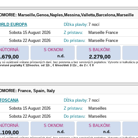
OMORIE:
Marseille,Genoa,Naples,Messina,Valletta,Barcelona,Marseille
ORLD EUROPA
Dĺžka plavby:
7 nocí
Sobota 15 August 2026
Z prístavu:
Marseille France
Sobota 22 August 2026
Do prístavu:
Marseille France
NÚTORNÁ:
S OKNOM:
S BALKÓM:
.679,00
n.d.
2.279,00
 sú uvádzané vrátane prístavných daní, bez poistenia a bez servisných poplatkov. Vytvorte si kalkuláciu p
rvisné poplatky € 12/noc/os. od 12r., € 6/noc/deti 2-11r., do 2 r. € 0
OMORIE:
France, Spain, Italy
 TOSCANA
Dĺžka plavby:
7 nocí
Sobota 15 August 2026
Z prístavu:
Marseilles
Sobota 22 August 2026
Do prístavu:
Marseilles
NÚTORNÁ:
S OKNOM:
S BALKÓM:
.109,00
n.d.
n.d.