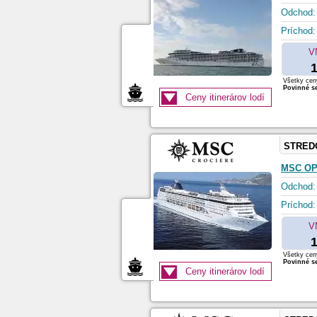
Odchod:
Príchod:
V
1
Všetky ceny
Povinné se
Ceny itinerárov lodí
STRED
MSC O
Odchod:
Príchod:
V
1
Všetky ceny
Povinné se
Ceny itinerárov lodí