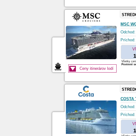
STRED
MSC W
Odchod:
Príchod:
V
1
Všetky ceny
Povinné se
Ceny itinerárov lodí
STRED
COSTA
Odchod:
Príchod:
V
1