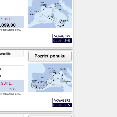
SUITE:
.899,00
re zobrazenie ceny.
rseille
Pozrieť ponuku
a
a
SUITE:
n.d.
re zobrazenie ceny.