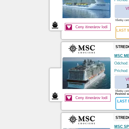
V
Všetky ceny
Ceny itinerárov lodí
LAST M
STRED
MSC ME
Odchod:
Príchod:
V
1
Všetky ceny
Povinné se
Ceny itinerárov lodí
LAST 
STRED
MSC SP