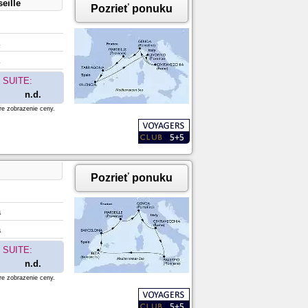
eille
Pozrieť ponuku
SUITE:
n.d.
re zobrazenie ceny.
Pozrieť ponuku
a
a
SUITE:
n.d.
re zobrazenie ceny.