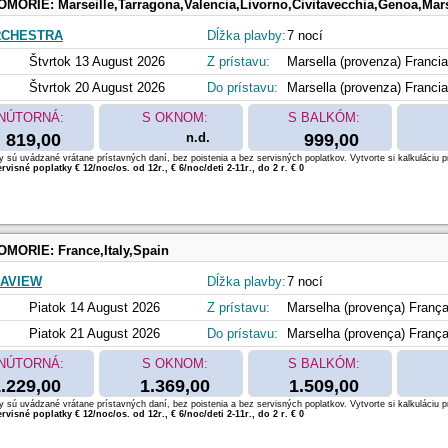
OMORIE:
Marseille,Tarragona,Valencia,Livorno,Civitavecchia,Genoa,Mars
RCHESTRA
Dĺžka plavby:
7 nocí
Štvrtok 13 August 2026
Z prístavu:
Marsella (provenza) Francia
Štvrtok 20 August 2026
Do prístavu:
Marsella (provenza) Francia
NÚTORNÁ:
S OKNOM:
S BALKÓM:
819,00
n.d.
999,00
 sú uvádzané vrátane prístavných daní, bez poistenia a bez servisných poplatkov. Vytvorte si kalkuláciu p
rvisné poplatky € 12/noc/os. od 12r., € 6/noc/deti 2-11r., do 2 r. € 0
OMORIE:
France,Italy,Spain
AVIEW
Dĺžka plavby:
7 nocí
Piatok 14 August 2026
Z prístavu:
Marselha (provença) Franç
Piatok 21 August 2026
Do prístavu:
Marselha (provença) Franç
NÚTORNÁ:
S OKNOM:
S BALKÓM:
.229,00
1.369,00
1.509,00
 sú uvádzané vrátane prístavných daní, bez poistenia a bez servisných poplatkov. Vytvorte si kalkuláciu p
rvisné poplatky € 12/noc/os. od 12r., € 6/noc/deti 2-11r., do 2 r. € 0