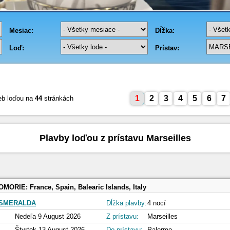
1
2
3
4
5
6
7
eb loďou na
44
stránkách
Plavby loďou z prístavu Marseilles
OMORIE:
France, Spain, Balearic Islands, Italy
 SMERALDA
Dĺžka plavby:
4 nocí
Nedeľa 9 August 2026
Z prístavu:
Marseilles
Štvrtok 13 August 2026
Do prístavu:
Palermo