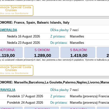
 sú uvádzané vrátane prístavných daní, bez poistenia a bez servisných poplatkov. Vytvorte si kalkuláciu p
omorie Špeciál Costa
Cruises
álna cena na Stredomorie
OMORIE:
France, Spain, Balearic Islands, Italy
 SMERALDA
Dĺžka plavby:
7 nocí
Nedeľa 16 August 2026
Z prístavu:
Marseilles
Nedeľa 23 August 2026
Do prístavu:
Marseilles
NÚTORNÁ:
S OKNOM:
S BALKÓM:
1.119,00
1.289,00
1.419,00
2
 sú uvádzané vrátane prístavných daní, bez poistenia a bez servisných poplatkov. Vytvorte si kalkuláciu p
omorie Špeciál Costa
Cruises
álna cena na Stredomorie
OMORIE:
Marseille,Barcelona,La Goulette,Palermo,Naples,Livorno,Marse
RAVIGLIA
Dĺžka plavby:
7 nocí
Pondelok 17 August 2026
Z prístavu:
Marsella (provenza) Francia
Pondelok 24 August 2026
Do prístavu:
Marsella (provenza) Francia