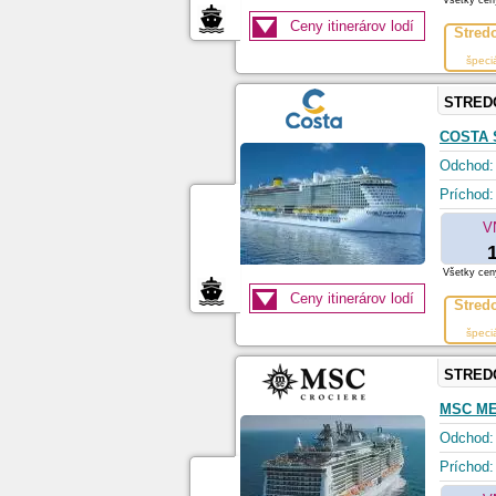
Všetky ceny
Ceny itinerárov lodí
Stred
špeci
STRED
COSTA
Odchod:
Príchod:
V
Všetky ceny
Ceny itinerárov lodí
Stred
špeci
STRED
MSC ME
Odchod:
Príchod: