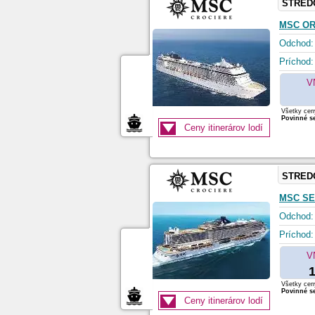
STRED
MSC O
Odchod:
Príchod:
V
Všetky ceny
Povinné se
Ceny itinerárov lodí
STRED
MSC SE
Odchod:
Príchod:
V
1
Všetky ceny
Povinné se
Ceny itinerárov lodí