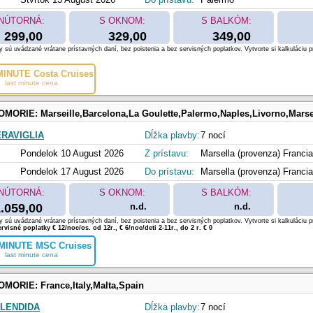
NÚTORNÁ:
S OKNOM:
S BALKÓM:
299,00
329,00
349,00
 sú uvádzané vrátane prístavných daní, bez poistenia a bez servisných poplatkov. Vytvorte si kalkuláciu p
INUTE Costa Cruises
last minute cena
OMORIE:
Marseille,Barcelona,La Goulette,Palermo,Naples,Livorno,Marse
RAVIGLIA
Dĺžka plavby:
7 nocí
Pondelok 10 August 2026
Z prístavu:
Marsella (provenza) Francia
Pondelok 17 August 2026
Do prístavu:
Marsella (provenza) Francia
NÚTORNÁ:
S OKNOM:
S BALKÓM:
.059,00
n.d.
n.d.
 sú uvádzané vrátane prístavných daní, bez poistenia a bez servisných poplatkov. Vytvorte si kalkuláciu p
rvisné poplatky € 12/noc/os. od 12r., € 6/noc/deti 2-11r., do 2 r. € 0
MINUTE MSC Cruises
last minute cena
OMORIE:
France,Italy,Malta,Spain
LENDIDA
Dĺžka plavby:
7 nocí