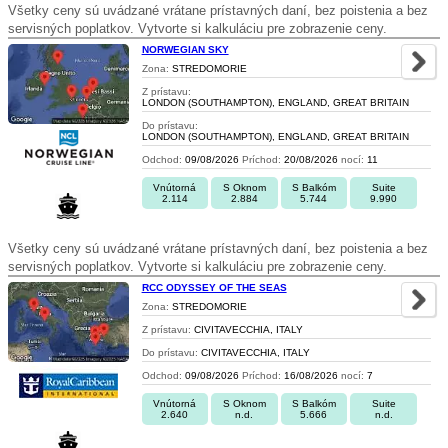
Všetky ceny sú uvádzané vrátane prístavných daní, bez poistenia a bez
servisných poplatkov. Vytvorte si kalkuláciu pre zobrazenie ceny.
NORWEGIAN SKY
Zona:
STREDOMORIE
Z prístavu:
LONDON (SOUTHAMPTON), ENGLAND, GREAT BRITAIN
Do prístavu:
LONDON (SOUTHAMPTON), ENGLAND, GREAT BRITAIN
Odchod:
09/08/2026
Príchod:
20/08/2026
nocí:
11
Vnútorná
S Oknom
S Balkóm
Suite
2.114
2.884
5.744
9.990
Všetky ceny sú uvádzané vrátane prístavných daní, bez poistenia a bez
servisných poplatkov. Vytvorte si kalkuláciu pre zobrazenie ceny.
RCC ODYSSEY OF THE SEAS
Zona:
STREDOMORIE
Z prístavu:
CIVITAVECCHIA, ITALY
Do prístavu:
CIVITAVECCHIA, ITALY
Odchod:
09/08/2026
Príchod:
16/08/2026
nocí:
7
Vnútorná
S Oknom
S Balkóm
Suite
2.640
n.d.
5.666
n.d.