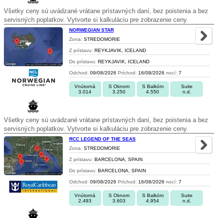
Všetky ceny sú uvádzané vrátane prístavných daní, bez poistenia a bez
servisných poplatkov. Vytvorte si kalkuláciu pre zobrazenie ceny.
NORWEGIAN STAR
Zona:
STREDOMORIE
Z prístavu:
REYKJAVIK, ICELAND
Do prístavu:
REYKJAVIK, ICELAND
Odchod:
09/08/2026
Príchod:
16/08/2026
nocí:
7
Vnútorná
S Oknom
S Balkóm
Suite
3.014
3.250
4.550
n.d.
Všetky ceny sú uvádzané vrátane prístavných daní, bez poistenia a bez
servisných poplatkov. Vytvorte si kalkuláciu pre zobrazenie ceny.
RCC LEGEND OF THE SEAS
Zona:
STREDOMORIE
Z prístavu:
BARCELONA, SPAIN
Do prístavu:
BARCELONA, SPAIN
Odchod:
09/08/2026
Príchod:
16/08/2026
nocí:
7
Vnútorná
S Oknom
S Balkóm
Suite
2.493
3.603
4.954
n.d.