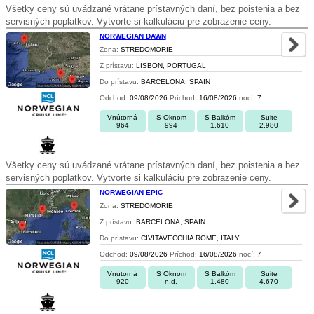
Všetky ceny sú uvádzané vrátane prístavných daní, bez poistenia a bez
servisných poplatkov. Vytvorte si kalkuláciu pre zobrazenie ceny.
NORWEGIAN DAWN
Zona:
STREDOMORIE
Z prístavu:
LISBON, PORTUGAL
Do prístavu:
BARCELONA, SPAIN
Odchod:
09/08/2026
Príchod:
16/08/2026
nocí:
7
Vnútorná
S Oknom
S Balkóm
Suite
964
994
1.610
2.980
Všetky ceny sú uvádzané vrátane prístavných daní, bez poistenia a bez
servisných poplatkov. Vytvorte si kalkuláciu pre zobrazenie ceny.
NORWEGIAN EPIC
Zona:
STREDOMORIE
Z prístavu:
BARCELONA, SPAIN
Do prístavu:
CIVITAVECCHIA ROME, ITALY
Odchod:
09/08/2026
Príchod:
16/08/2026
nocí:
7
Vnútorná
S Oknom
S Balkóm
Suite
920
n.d.
1.480
4.670