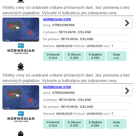
Všetky ceny sú uvádzané vrátane prístavných daní, bez poistenia a bez
servisných poplatkov. Vytvorte si kalkuláciu pre zobrazenie ceny.
NORWEGIAN STAR
Zona:
STREDOMORIE
Z prístavu:
REYKJAVIK, ICELAND
Do prístavu:
REYKJAVIK, ICELAND
Odchod:
09/08/2026
Príchod:
16/08/2026
nocí:
7
Vnútorná
S Oknom
S Balkóm
Suite
3.014
3.250
4.550
n.d.
Všetky ceny sú uvádzané vrátane prístavných daní, bez poistenia a bez
servisných poplatkov. Vytvorte si kalkuláciu pre zobrazenie ceny.
NORWEGIAN STAR
Zona:
STREDOMORIE
Z prístavu:
REYKJAVIK, ICELAND
Do prístavu:
REYKJAVIK, ICELAND
Odchod:
09/08/2026
Príchod:
16/08/2026
nocí:
7
Vnútorná
S Oknom
S Balkóm
Suite
3.014
3.250
4.550
n.d.