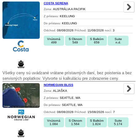
COSTA SERENA
Zona:
AUSTRÁLIA A PACIFIK
Z prístavu:
KEELUNG
Do prístavu:
KEELUNG
Odchod:
08/08/2026
Príchod:
11/08/2026
nocí:
3
Vnútorná
S Oknom
S Balkóm
Suite
499
549
659
n.d.
Všetky ceny sú uvádzané vrátane prístavných daní, bez poistenia a bez
servisných poplatkov. Vytvorte si kalkuláciu pre zobrazenie ceny.
NORWEGIAN BLISS
Zona:
ALJAŠKA
Z prístavu:
SEATTLE, WA
Do prístavu:
SEATTLE, WA
Odchod:
08/08/2026
Príchod:
15/08/2026
nocí:
7
Vnútorná
S Oknom
S Balkóm
Suite
1.084
1.564
1.824
5.174