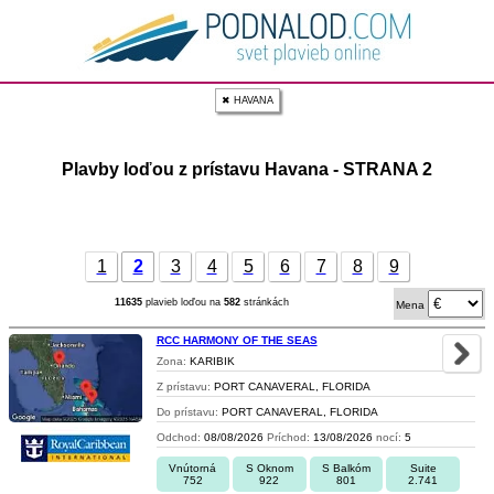
✖ HAVANA
Plavby loďou z prístavu Havana - STRANA 2
1
2
3
4
5
6
7
8
9
11635
plavieb loďou na
582
stránkách
Mena
RCC HARMONY OF THE SEAS
Zona:
KARIBIK
Z prístavu:
PORT CANAVERAL, FLORIDA
Do prístavu:
PORT CANAVERAL, FLORIDA
Odchod:
08/08/2026
Príchod:
13/08/2026
nocí:
5
Vnútorná
S Oknom
S Balkóm
Suite
752
922
801
2.741