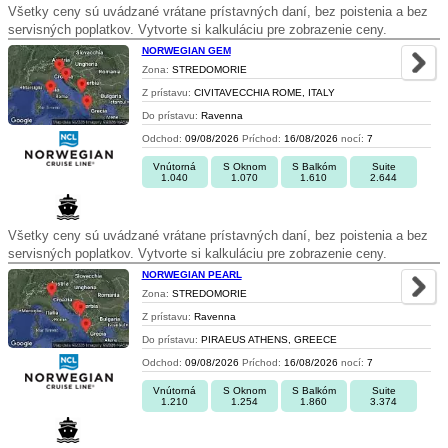
Všetky ceny sú uvádzané vrátane prístavných daní, bez poistenia a bez
servisných poplatkov. Vytvorte si kalkuláciu pre zobrazenie ceny.
NORWEGIAN GEM
Zona:
STREDOMORIE
Z prístavu:
CIVITAVECCHIA ROME, ITALY
Do prístavu:
Ravenna
Odchod:
09/08/2026
Príchod:
16/08/2026
nocí:
7
Vnútorná
S Oknom
S Balkóm
Suite
1.040
1.070
1.610
2.644
Všetky ceny sú uvádzané vrátane prístavných daní, bez poistenia a bez
servisných poplatkov. Vytvorte si kalkuláciu pre zobrazenie ceny.
NORWEGIAN PEARL
Zona:
STREDOMORIE
Z prístavu:
Ravenna
Do prístavu:
PIRAEUS ATHENS, GREECE
Odchod:
09/08/2026
Príchod:
16/08/2026
nocí:
7
Vnútorná
S Oknom
S Balkóm
Suite
1.210
1.254
1.860
3.374