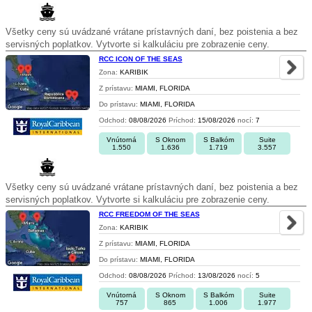
Všetky ceny sú uvádzané vrátane prístavných daní, bez poistenia a bez
servisných poplatkov. Vytvorte si kalkuláciu pre zobrazenie ceny.
RCC ICON OF THE SEAS
Zona:
KARIBIK
Z prístavu:
MIAMI, FLORIDA
Do prístavu:
MIAMI, FLORIDA
Odchod:
08/08/2026
Príchod:
15/08/2026
nocí:
7
Vnútorná
S Oknom
S Balkóm
Suite
1.550
1.636
1.719
3.557
Všetky ceny sú uvádzané vrátane prístavných daní, bez poistenia a bez
servisných poplatkov. Vytvorte si kalkuláciu pre zobrazenie ceny.
RCC FREEDOM OF THE SEAS
Zona:
KARIBIK
Z prístavu:
MIAMI, FLORIDA
Do prístavu:
MIAMI, FLORIDA
Odchod:
08/08/2026
Príchod:
13/08/2026
nocí:
5
Vnútorná
S Oknom
S Balkóm
Suite
757
865
1.006
1.977