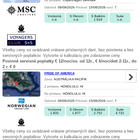
Do prístavu:
Copenhagen Denmark
Odchod:
08/08/2026
Príchod:
15/08/2026
nocí:
7
Vnútorná
S Oknom
S Balkóm
Suite
n.d.
n.d.
1.919
n.d.
Všetky ceny sú uvádzané vrátane prístavných daní, bez poistenia a bez
servisných poplatkov. Vytvorte si kalkuláciu pre zobrazenie ceny.
Povinné servisné poplatky € 12/noc/os. od 12r., € 6/noc/deti 2-11r., do
2 r. € 0
PRIDE OF AMERICA
Zona:
AUSTRÁLIA A PACIFIK
Z prístavu:
HONOLULU, HI
Do prístavu:
HONOLULU, HI
Odchod:
08/08/2026
Príchod:
15/08/2026
nocí:
7
Vnútorná
S Oknom
S Balkóm
Suite
1.832
1.877
2.752
4.732
Všetky ceny sú uvádzané vrátane prístavných daní, bez poistenia a bez
servisných poplatkov. Vytvorte si kalkuláciu pre zobrazenie ceny.