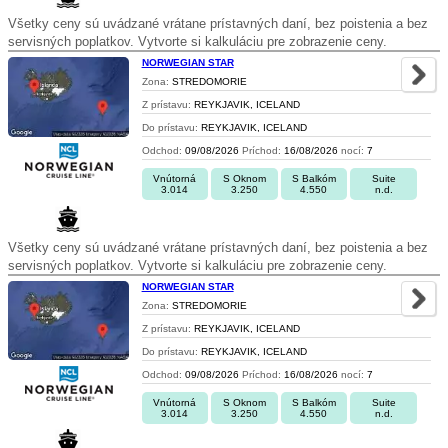
Všetky ceny sú uvádzané vrátane prístavných daní, bez poistenia a bez
servisných poplatkov. Vytvorte si kalkuláciu pre zobrazenie ceny.
NORWEGIAN STAR
Zona:
STREDOMORIE
Z prístavu:
REYKJAVIK, ICELAND
Do prístavu:
REYKJAVIK, ICELAND
Odchod:
09/08/2026
Príchod:
16/08/2026
nocí:
7
Vnútorná
S Oknom
S Balkóm
Suite
3.014
3.250
4.550
n.d.
Všetky ceny sú uvádzané vrátane prístavných daní, bez poistenia a bez
servisných poplatkov. Vytvorte si kalkuláciu pre zobrazenie ceny.
NORWEGIAN STAR
Zona:
STREDOMORIE
Z prístavu:
REYKJAVIK, ICELAND
Do prístavu:
REYKJAVIK, ICELAND
Odchod:
09/08/2026
Príchod:
16/08/2026
nocí:
7
Vnútorná
S Oknom
S Balkóm
Suite
3.014
3.250
4.550
n.d.