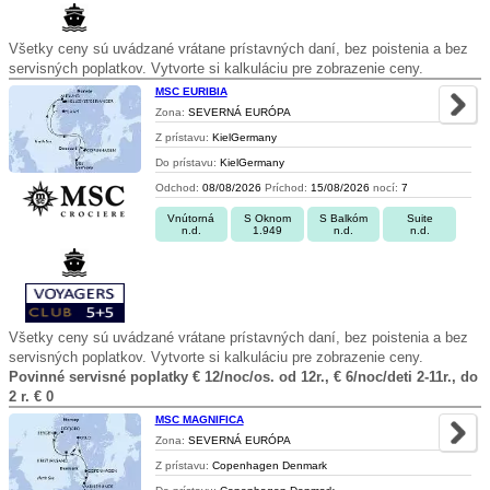
Všetky ceny sú uvádzané vrátane prístavných daní, bez poistenia a bez
servisných poplatkov. Vytvorte si kalkuláciu pre zobrazenie ceny.
MSC EURIBIA
Zona:
SEVERNÁ EURÓPA
Z prístavu:
KielGermany
Do prístavu:
KielGermany
Odchod:
08/08/2026
Príchod:
15/08/2026
nocí:
7
Vnútorná
S Oknom
S Balkóm
Suite
n.d.
1.949
n.d.
n.d.
Všetky ceny sú uvádzané vrátane prístavných daní, bez poistenia a bez
servisných poplatkov. Vytvorte si kalkuláciu pre zobrazenie ceny.
Povinné servisné poplatky € 12/noc/os. od 12r., € 6/noc/deti 2-11r., do
2 r. € 0
MSC MAGNIFICA
Zona:
SEVERNÁ EURÓPA
Z prístavu:
Copenhagen Denmark