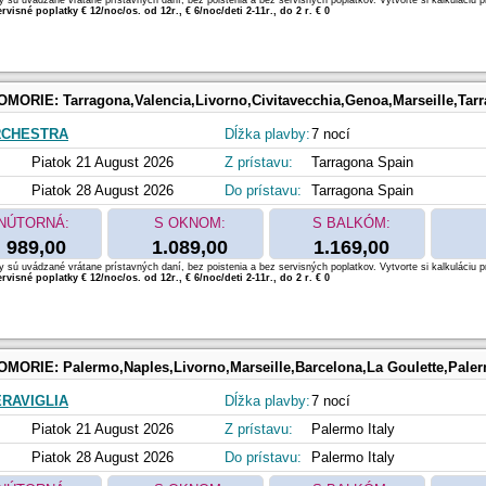
 sú uvádzané vrátane prístavných daní, bez poistenia a bez servisných poplatkov. Vytvorte si kalkuláciu p
rvisné poplatky € 12/noc/os. od 12r., € 6/noc/deti 2-11r., do 2 r. € 0
OMORIE:
Tarragona,Valencia,Livorno,Civitavecchia,Genoa,Marseille,Tar
RCHESTRA
Dĺžka plavby:
7 nocí
Piatok 21 August 2026
Z prístavu:
Tarragona Spain
Piatok 28 August 2026
Do prístavu:
Tarragona Spain
NÚTORNÁ:
S OKNOM:
S BALKÓM:
989,00
1.089,00
1.169,00
 sú uvádzané vrátane prístavných daní, bez poistenia a bez servisných poplatkov. Vytvorte si kalkuláciu p
rvisné poplatky € 12/noc/os. od 12r., € 6/noc/deti 2-11r., do 2 r. € 0
OMORIE:
Palermo,Naples,Livorno,Marseille,Barcelona,La Goulette,Pale
RAVIGLIA
Dĺžka plavby:
7 nocí
Piatok 21 August 2026
Z prístavu:
Palermo Italy
Piatok 28 August 2026
Do prístavu:
Palermo Italy