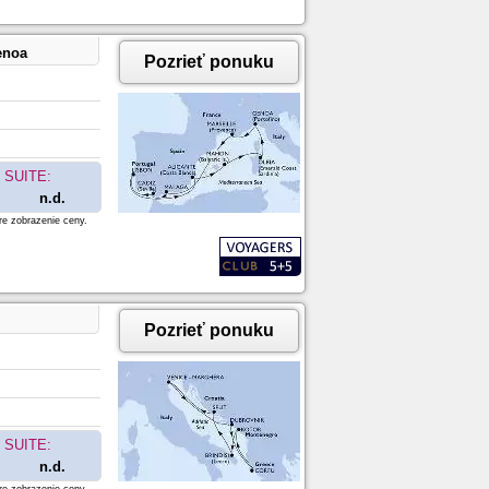
enoa
Pozrieť ponuku
SUITE:
n.d.
re zobrazenie ceny.
Pozrieť ponuku
SUITE:
n.d.