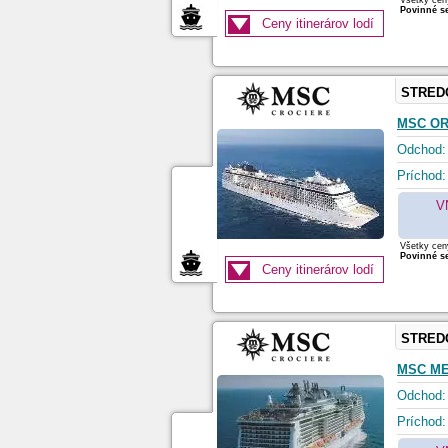
Všetky ceny
Povinné se
Ceny itinerárov lodí
STRED
MSC O
Odchod:
Príchod:
V
Všetky ceny
Povinné se
Ceny itinerárov lodí
STRED
MSC ME
Odchod:
Príchod: