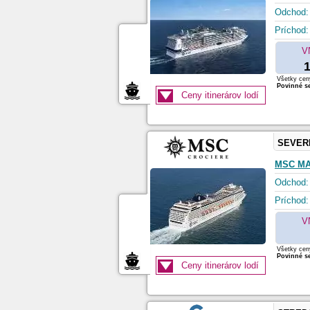
Odchod:
Príchod:
V
1
Všetky ceny
Povinné se
Ceny itinerárov lodí
SEVER
MSC MA
Odchod:
Príchod:
V
Všetky ceny
Povinné se
Ceny itinerárov lodí