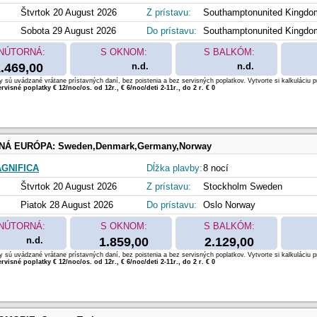
Štvrtok 20 August 2026
Z prístavu:
Southamptonunited Kingdo
Sobota 29 August 2026
Do prístavu:
Southamptonunited Kingdo
NÚTORNÁ:
S OKNOM:
S BALKÓM:
.469,00
n.d.
n.d.
 sú uvádzané vrátane prístavných daní, bez poistenia a bez servisných poplatkov. Vytvorte si kalkuláciu p
rvisné poplatky € 12/noc/os. od 12r., € 6/noc/deti 2-11r., do 2 r. € 0
NÁ EURÓPA:
Sweden,Denmark,Germany,Norway
GNIFICA
Dĺžka plavby:
8 nocí
Štvrtok 20 August 2026
Z prístavu:
Stockholm Sweden
Piatok 28 August 2026
Do prístavu:
Oslo Norway
NÚTORNÁ:
S OKNOM:
S BALKÓM:
n.d.
1.859,00
2.129,00
 sú uvádzané vrátane prístavných daní, bez poistenia a bez servisných poplatkov. Vytvorte si kalkuláciu p
rvisné poplatky € 12/noc/os. od 12r., € 6/noc/deti 2-11r., do 2 r. € 0