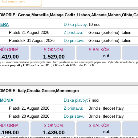
last minute cena
OMORIE:
Genoa,Marseille,Malaga,Cadiz,Lisbon,Alicante,Mahon,Olbia,G
PERA
Dĺžka plavby:
10 nocí
Piatok 21 August 2026
Z prístavu:
Genua (portofino) Italien
Pondelok 31 August 2026
Do prístavu:
Genua (portofino) Italien
NÚTORNÁ:
S OKNOM:
S BALKÓM:
.419,00
1.529,00
n.d.
 sú uvádzané vrátane prístavných daní, bez poistenia a bez servisných poplatkov. Vytvorte si kalkuláciu p
rvisné poplatky € 12/noc/os. od 12r., € 6/noc/deti 2-11r., do 2 r. € 0
OMORIE:
Italy,Croatia,Greece,Montenegro
RMONIA
Dĺžka plavby:
7 nocí
Piatok 21 August 2026
Z prístavu:
Brindisi (lecce) Italy
Piatok 28 August 2026
Do prístavu:
Brindisi (lecce) Italy
NÚTORNÁ:
S OKNOM:
S BALKÓM:
.199,00
1.439,00
n.d.