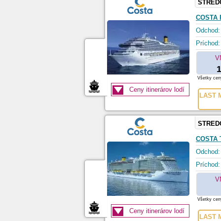
STRED
COSTA 
Odchod:
Príchod:
V
1
Všetky ceny
Ceny itinerárov lodí
LAST M
STRED
COSTA
Odchod:
Príchod:
V
Všetky ceny
Ceny itinerárov lodí
LAST M