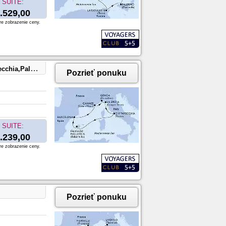
SUITE:
.529,00
re zobrazenie ceny.
de Mallorca
Pozrieť ponuku
SUITE:
.239,00
re zobrazenie ceny.
Pozrieť ponuku