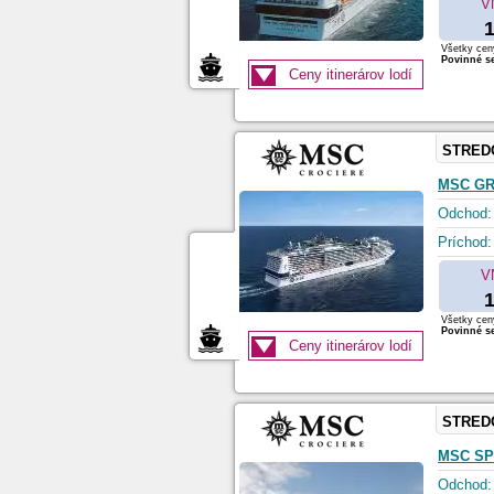
V
1
Všetky ceny
Povinné se
Ceny itinerárov lodí
STRED
MSC G
Odchod:
Príchod:
V
1
Všetky ceny
Povinné se
Ceny itinerárov lodí
STRED
MSC SP
Odchod: