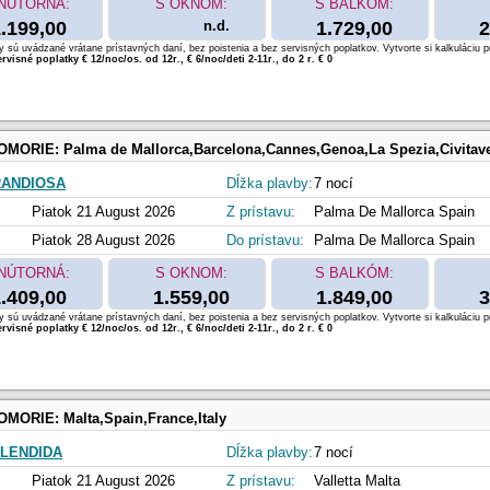
NÚTORNÁ:
S OKNOM:
S BALKÓM:
.199,00
n.d.
1.729,00
2
 sú uvádzané vrátane prístavných daní, bez poistenia a bez servisných poplatkov. Vytvorte si kalkuláciu p
rvisné poplatky € 12/noc/os. od 12r., € 6/noc/deti 2-11r., do 2 r. € 0
OMORIE:
Palma de Mallorca,Barcelona,Cannes,Genoa,La Spezia,Civitavecchia,Palma 
RANDIOSA
Dĺžka plavby:
7 nocí
Piatok 21 August 2026
Z prístavu:
Palma De Mallorca Spain
Piatok 28 August 2026
Do prístavu:
Palma De Mallorca Spain
NÚTORNÁ:
S OKNOM:
S BALKÓM:
.409,00
1.559,00
1.849,00
3
 sú uvádzané vrátane prístavných daní, bez poistenia a bez servisných poplatkov. Vytvorte si kalkuláciu p
rvisné poplatky € 12/noc/os. od 12r., € 6/noc/deti 2-11r., do 2 r. € 0
OMORIE:
Malta,Spain,France,Italy
LENDIDA
Dĺžka plavby:
7 nocí
Piatok 21 August 2026
Z prístavu:
Valletta Malta