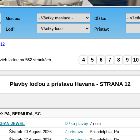
12
4
5
6
7
8
9
10
vieb loďou na
582
stránkách
Plavby loďou z prístavu Havana - STRANA 12
K:
PA, BERMUDA, SC
GIAN JEWEL
Dĺžka plavby:
7 nocí
Štvrtok 20 August 2026
Z prístavu:
Philadelphia, Pa
Štvrtok 27 August 2026
Do prístavu:
Philadelphia, Pa