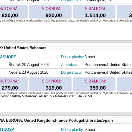
NÚTORNÁ:
S OKNOM:
S BALKÓM:
820,00
920,00
1.514,00
3
 sú uvádzané vrátane prístavných daní, bez poistenia a bez servisných poplatkov. Vytvorte si kalkuláciu p
K:
United States,Bahamas
EASHORE
Dĺžka plavby:
3 nocí
Štvrtok 20 August 2026
Z prístavu:
Portcanaveral United State
Nedeľa 23 August 2026
Do prístavu:
Portcanaveral United State
NÚTORNÁ:
S OKNOM:
S BALKÓM:
279,00
319,00
359,00
 sú uvádzané vrátane prístavných daní, bez poistenia a bez servisných poplatkov. Vytvorte si kalkuláciu p
rvisné poplatky $ 15/noc/os. od 12r., $ 7,5/noc/deti 2-11r., do 2 r. $ 0
NÁ EURÓPA:
United Kingdom,France,Portugal,Gibraltar,Spain
RTUOSA
Dĺžka plavby:
9 nocí