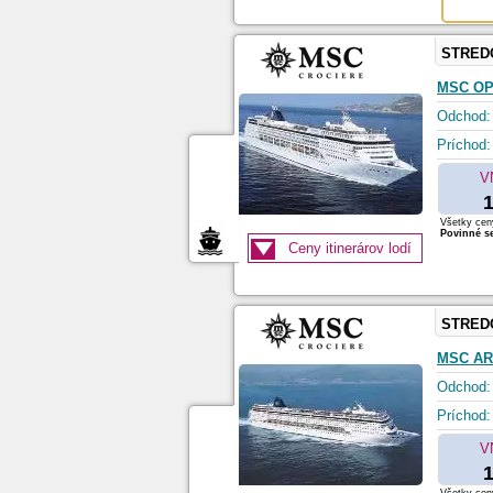
STRED
MSC O
Odchod:
Príchod:
V
1
Všetky ceny
Povinné se
Ceny itinerárov lodí
STRED
MSC A
Odchod:
Príchod:
V
1