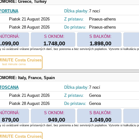
OMORIE:
Greece, Turkey
FORTUNA
Dĺžka plavby:
7 nocí
Piatok 21 August 2026
Z prístavu:
Piraeus-athens
Piatok 28 August 2026
Do prístavu:
Piraeus-athens
NÚTORNÁ:
S OKNOM:
S BALKÓM:
.099,00
1.748,00
1.898,00
 sú uvádzané vrátane prístavných daní, bez poistenia a bez servisných poplatkov. Vytvorte si kalkuláciu p
INUTE Costa Cruises
last minute cena
OMORIE:
Italy, France, Spain
 TOSCANA
Dĺžka plavby:
7 nocí
Piatok 21 August 2026
Z prístavu:
Genoa
Piatok 28 August 2026
Do prístavu:
Genoa
NÚTORNÁ:
S OKNOM:
S BALKÓM:
879,00
949,00
1.049,00
 sú uvádzané vrátane prístavných daní, bez poistenia a bez servisných poplatkov. Vytvorte si kalkuláciu p
INUTE Costa Cruises