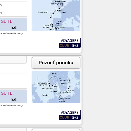
m
m
SUITE:
n.d.
re zobrazenie ceny.
Pozrieť ponuku
SUITE:
n.d.
re zobrazenie ceny.