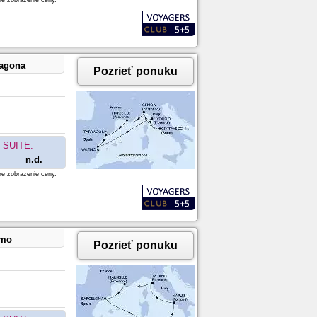
re zobrazenie ceny.
ragona
Pozrieť ponuku
SUITE:
n.d.
re zobrazenie ceny.
rmo
Pozrieť ponuku