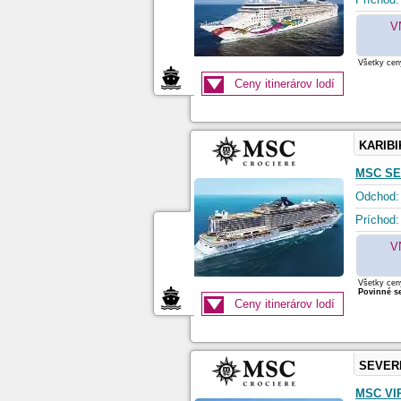
V
Všetky ceny
Ceny itinerárov lodí
KARIBI
MSC S
Odchod:
Príchod:
V
Všetky ceny
Povinné se
Ceny itinerárov lodí
SEVER
MSC VI