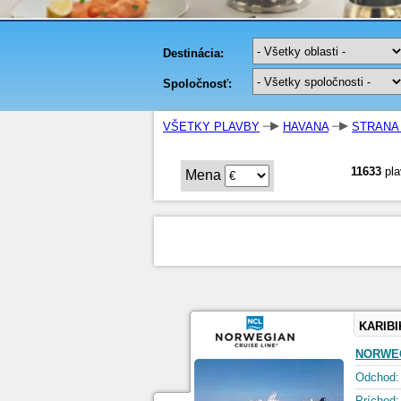
VŠETKY PLAVBY
HAVANA
STRANA 
11633
pla
Mena
KARIBI
NORWE
Odchod:
Príchod: