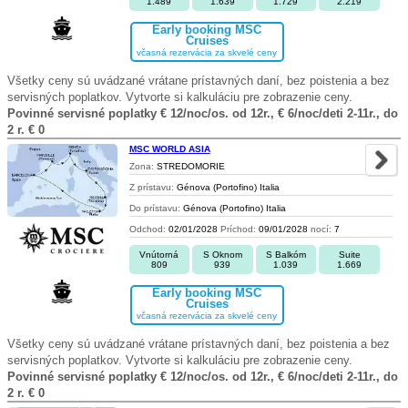
1.489
1.639
1.729
2.219
Early booking MSC
Cruises
včasná rezervácia za skvelé ceny
Všetky ceny sú uvádzané vrátane prístavných daní, bez poistenia a bez
servisných poplatkov. Vytvorte si kalkuláciu pre zobrazenie ceny.
Povinné servisné poplatky € 12/noc/os. od 12r., € 6/noc/deti 2-11r., do
2 r. € 0
MSC WORLD ASIA
Zona:
STREDOMORIE
Z prístavu:
Génova (Portofino) Italia
Do prístavu:
Génova (Portofino) Italia
Odchod:
02/01/2028
Príchod:
09/01/2028
nocí:
7
Vnútorná
S Oknom
S Balkóm
Suite
809
939
1.039
1.669
Early booking MSC
Cruises
včasná rezervácia za skvelé ceny
Všetky ceny sú uvádzané vrátane prístavných daní, bez poistenia a bez
servisných poplatkov. Vytvorte si kalkuláciu pre zobrazenie ceny.
Povinné servisné poplatky € 12/noc/os. od 12r., € 6/noc/deti 2-11r., do
2 r. € 0