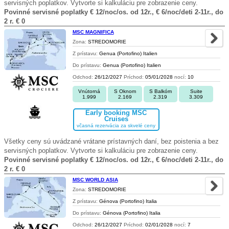
servisných poplatkov. Vytvorte si kalkuláciu pre zobrazenie ceny.
Povinné servisné poplatky € 12/noc/os. od 12r., € 6/noc/deti 2-11r., do
2 r. € 0
MSC MAGNIFICA
Zona:
STREDOMORIE
Z prístavu:
Genua (Portofino) Italien
Do prístavu:
Genua (Portofino) Italien
Odchod:
26/12/2027
Príchod:
05/01/2028
nocí:
10
Vnútorná
S Oknom
S Balkóm
Suite
1.999
2.169
2.319
3.309
Early booking MSC
Cruises
včasná rezervácia za skvelé ceny
Všetky ceny sú uvádzané vrátane prístavných daní, bez poistenia a bez
servisných poplatkov. Vytvorte si kalkuláciu pre zobrazenie ceny.
Povinné servisné poplatky € 12/noc/os. od 12r., € 6/noc/deti 2-11r., do
2 r. € 0
MSC WORLD ASIA
Zona:
STREDOMORIE
Z prístavu:
Génova (Portofino) Italia
Do prístavu:
Génova (Portofino) Italia
Odchod:
26/12/2027
Príchod:
02/01/2028
nocí:
7