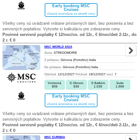
Early booking MSC
Cruises
včasná rezervácia za skvelé ceny
Všetky ceny sú uvádzané vrátane prístavných daní, bez poistenia a bez
servisných poplatkov. Vytvorte si kalkuláciu pre zobrazenie ceny.
Povinné servisné poplatky € 12/noc/os. od 12r., € 6/noc/deti 2-11r., do
2 r. € 0
MSC WORLD ASIA
Zona:
STREDOMORIE
Z prístavu:
Génova (Portofino) Italia
Do prístavu:
Génova (Portofino) Italia
Odchod:
12/12/2027
Príchod:
19/12/2027
nocí:
7
Vnútorná
S Oknom
S Balkóm
Suite
809
939
1.039
1.669
Early booking MSC
Cruises
včasná rezervácia za skvelé ceny
Všetky ceny sú uvádzané vrátane prístavných daní, bez poistenia a bez
servisných poplatkov. Vytvorte si kalkuláciu pre zobrazenie ceny.
Povinné servisné poplatky € 12/noc/os. od 12r., € 6/noc/deti 2-11r., do
2 r. € 0
MSC EURIBIA