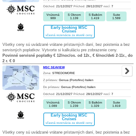
Odchod:
21/12/2027
Príchod:
28/12/2027
nocí:
7
Vnútorná
S Oknom
S Balkóm
Suite
989
1.139
1.419
1.589
Early booking MSC
Cruises
včasná rezervácia za skvelé ceny
Všetky ceny sú uvádzané vrátane prístavných daní, bez poistenia a bez
servisných poplatkov. Vytvorte si kalkuláciu pre zobrazenie ceny.
Povinné servisné poplatky € 12/noc/os. od 12r., € 6/noc/deti 2-11r., do
2 r. € 0
MSC SEAVIEW
Zona:
STREDOMORIE
Z prístavu:
Genua (Portofino) Italien
Do prístavu:
Genua (Portofino) Italien
Odchod:
21/12/2027
Príchod:
28/12/2027
nocí:
7
Vnútorná
S Oknom
S Balkóm
Suite
1.089
1.239
1.329
1.819
Early booking MSC
Cruises
včasná rezervácia za skvelé ceny
Všetky ceny sú uvádzané vrátane prístavných daní, bez poistenia a bez