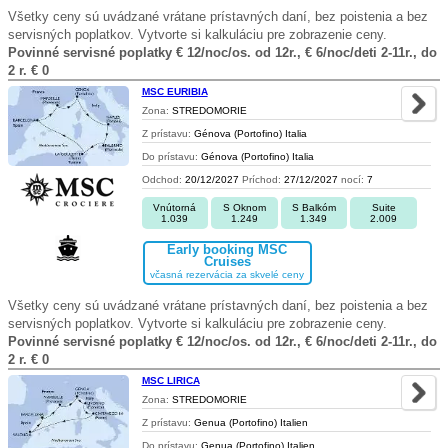
Všetky ceny sú uvádzané vrátane prístavných daní, bez poistenia a bez
servisných poplatkov. Vytvorte si kalkuláciu pre zobrazenie ceny.
Povinné servisné poplatky € 12/noc/os. od 12r., € 6/noc/deti 2-11r., do
2 r. € 0
MSC EURIBIA
Zona:
STREDOMORIE
Z prístavu:
Génova (Portofino) Italia
Do prístavu:
Génova (Portofino) Italia
Odchod:
20/12/2027
Príchod:
27/12/2027
nocí:
7
Vnútorná
S Oknom
S Balkóm
Suite
1.039
1.249
1.349
2.009
Early booking MSC
Cruises
včasná rezervácia za skvelé ceny
Všetky ceny sú uvádzané vrátane prístavných daní, bez poistenia a bez
servisných poplatkov. Vytvorte si kalkuláciu pre zobrazenie ceny.
Povinné servisné poplatky € 12/noc/os. od 12r., € 6/noc/deti 2-11r., do
2 r. € 0
MSC LIRICA
Zona:
STREDOMORIE
Z prístavu:
Genua (Portofino) Italien
Do prístavu:
Genua (Portofino) Italien