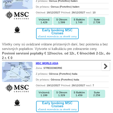
Z prístavu:
Genua (Portofino) Italien
Do prístavu:
Genua (Portofino) Italien
Odchod:
16/12/2027
Príchod:
26/12/2027
nocí:
10
Vnútorná
S Oknom
S Balkóm
Suite
1.429
1.599
1.749
2.739
Early booking MSC
Cruises
včasná rezervácia za skvelé ceny
Všetky ceny sú uvádzané vrátane prístavných daní, bez poistenia a bez
servisných poplatkov. Vytvorte si kalkuláciu pre zobrazenie ceny.
Povinné servisné poplatky € 12/noc/os. od 12r., € 6/noc/deti 2-11r., do
2 r. € 0
MSC WORLD ASIA
Zona:
STREDOMORIE
Z prístavu:
Génova (Portofino) Italia
Do prístavu:
Génova (Portofino) Italia
Odchod:
19/12/2027
Príchod:
26/12/2027
nocí:
7
Vnútorná
S Oknom
S Balkóm
Suite
1.199
1.329
1.459
2.259
Early booking MSC
Cruises
včasná rezervácia za skvelé ceny