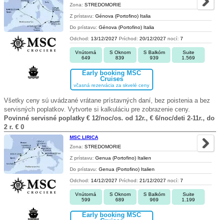
Zona:
STREDOMORIE
Z prístavu:
Génova (Portofino) Italia
Do prístavu:
Génova (Portofino) Italia
Odchod:
13/12/2027
Príchod:
20/12/2027
nocí:
7
Vnútorná
S Oknom
S Balkóm
Suite
649
839
939
1.569
Early booking MSC
Cruises
včasná rezervácia za skvelé ceny
Všetky ceny sú uvádzané vrátane prístavných daní, bez poistenia a bez
servisných poplatkov. Vytvorte si kalkuláciu pre zobrazenie ceny.
Povinné servisné poplatky € 12/noc/os. od 12r., € 6/noc/deti 2-11r., do
2 r. € 0
MSC LIRICA
Zona:
STREDOMORIE
Z prístavu:
Genua (Portofino) Italien
Do prístavu:
Genua (Portofino) Italien
Odchod:
14/12/2027
Príchod:
21/12/2027
nocí:
7
Vnútorná
S Oknom
S Balkóm
Suite
599
689
969
1.199
Early booking MSC