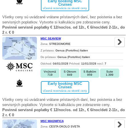
Early booking MSC
Cruises
včasná rezervácia za skvelé ceny
Všetky ceny sú uvádzané vrátane prístavných daní, bez poistenia a bez
servisných poplatkov. Vytvorte si kalkuláciu pre zobrazenie ceny.
Povinné servisné poplatky € 12/noc/os. od 12r., € 6/noc/deti 2-11r., do
2 r. € 0
MSC SEAVIEW
Zona:
STREDOMORIE
Z prístavu:
Genua (Portofino) Italien
Do prístavu:
Genua (Portofino) Italien
Odchod:
04/01/2028
Príchod:
11/01/2028
nocí:
7
Vnútorná
S Oknom
S Balkóm
Suite
719
849
959
1.399
Early booking MSC
Cruises
včasná rezervácia za skvelé ceny
Všetky ceny sú uvádzané vrátane prístavných daní, bez poistenia a bez
servisných poplatkov. Vytvorte si kalkuláciu pre zobrazenie ceny.
Povinné servisné poplatky € 12/noc/os. od 12r., € 6/noc/deti 2-11r., do
2 r. € 0
MSC MAGNIFICA
Zona:
CESTA OKOLO SVETA