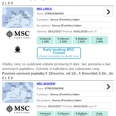
2 r. € 0
MSC LIRICA
Zona:
STREDOMORIE
Z prístavu:
Genua (Portofino) Italien
Do prístavu:
Genua (Portofino) Italien
Odchod:
28/12/2027
Príchod:
04/01/2028
nocí:
7
Vnútorná
S Oknom
S Balkóm
Suite
1.389
1.539
1.819
1.989
Early booking MSC
Cruises
včasná rezervácia za skvelé ceny
Všetky ceny sú uvádzané vrátane prístavných daní, bez poistenia a bez
servisných poplatkov. Vytvorte si kalkuláciu pre zobrazenie ceny.
Povinné servisné poplatky € 12/noc/os. od 12r., € 6/noc/deti 2-11r., do
2 r. € 0
MSC SEAVIEW
Zona:
STREDOMORIE
Z prístavu:
Genua (Portofino) Italien
Do prístavu:
Genua (Portofino) Italien
Odchod:
28/12/2027
Príchod:
04/01/2028
nocí:
7
Vnútorná
S Oknom
S Balkóm
Suite