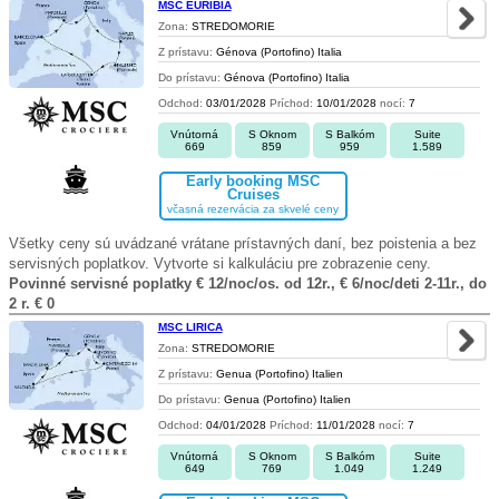
MSC EURIBIA
Zona:
STREDOMORIE
Z prístavu:
Génova (Portofino) Italia
Do prístavu:
Génova (Portofino) Italia
Odchod:
03/01/2028
Príchod:
10/01/2028
nocí:
7
Vnútorná
S Oknom
S Balkóm
Suite
669
859
959
1.589
Early booking MSC
Cruises
včasná rezervácia za skvelé ceny
Všetky ceny sú uvádzané vrátane prístavných daní, bez poistenia a bez
servisných poplatkov. Vytvorte si kalkuláciu pre zobrazenie ceny.
Povinné servisné poplatky € 12/noc/os. od 12r., € 6/noc/deti 2-11r., do
2 r. € 0
MSC LIRICA
Zona:
STREDOMORIE
Z prístavu:
Genua (Portofino) Italien
Do prístavu:
Genua (Portofino) Italien
Odchod:
04/01/2028
Príchod:
11/01/2028
nocí:
7
Vnútorná
S Oknom
S Balkóm
Suite
649
769
1.049
1.249