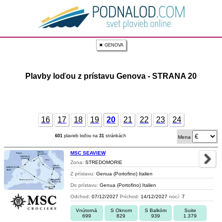
✖ GENOVA
Plavby loďou z prístavu Genova - STRANA 20
16
17
18
19
20
21
22
23
24
601
plavieb loďou na
31
stránkách
Mena
MSC SEAVIEW
Zona:
STREDOMORIE
Z prístavu:
Genua (Portofino) Italien
Do prístavu:
Genua (Portofino) Italien
Odchod:
07/12/2027
Príchod:
14/12/2027
nocí:
7
Vnútorná
S Oknom
S Balkóm
Suite
699
829
939
1.379