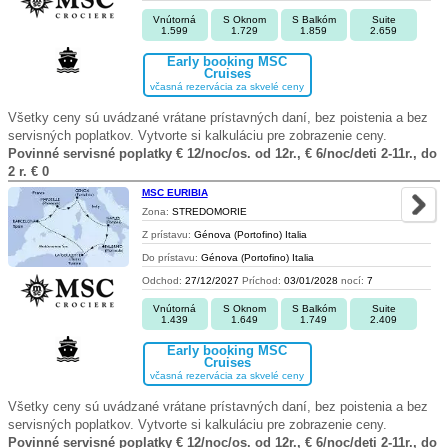
Vnútorná
S Oknom
S Balkóm
Suite
1.599
1.729
1.859
2.659
Early booking MSC
Cruises
včasná rezervácia za skvelé ceny
Všetky ceny sú uvádzané vrátane prístavných daní, bez poistenia a bez
servisných poplatkov. Vytvorte si kalkuláciu pre zobrazenie ceny.
Povinné servisné poplatky € 12/noc/os. od 12r., € 6/noc/deti 2-11r., do
2 r. € 0
MSC EURIBIA
Zona:
STREDOMORIE
Z prístavu:
Génova (Portofino) Italia
Do prístavu:
Génova (Portofino) Italia
Odchod:
27/12/2027
Príchod:
03/01/2028
nocí:
7
Vnútorná
S Oknom
S Balkóm
Suite
1.439
1.649
1.749
2.409
Early booking MSC
Cruises
včasná rezervácia za skvelé ceny
Všetky ceny sú uvádzané vrátane prístavných daní, bez poistenia a bez
servisných poplatkov. Vytvorte si kalkuláciu pre zobrazenie ceny.
Povinné servisné poplatky € 12/noc/os. od 12r., € 6/noc/deti 2-11r., do