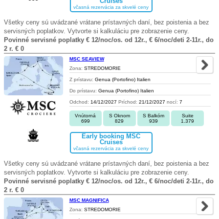
Cruises
včasná rezervácia za skvelé ceny
Všetky ceny sú uvádzané vrátane prístavných daní, bez poistenia a bez
servisných poplatkov. Vytvorte si kalkuláciu pre zobrazenie ceny.
Povinné servisné poplatky € 12/noc/os. od 12r., € 6/noc/deti 2-11r., do
2 r. € 0
MSC SEAVIEW
Zona:
STREDOMORIE
Z prístavu:
Genua (Portofino) Italien
Do prístavu:
Genua (Portofino) Italien
Odchod:
14/12/2027
Príchod:
21/12/2027
nocí:
7
Vnútorná
S Oknom
S Balkóm
Suite
699
829
939
1.379
Early booking MSC
Cruises
včasná rezervácia za skvelé ceny
Všetky ceny sú uvádzané vrátane prístavných daní, bez poistenia a bez
servisných poplatkov. Vytvorte si kalkuláciu pre zobrazenie ceny.
Povinné servisné poplatky € 12/noc/os. od 12r., € 6/noc/deti 2-11r., do
2 r. € 0
MSC MAGNIFICA
Zona:
STREDOMORIE