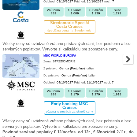
Odchod:
03/10/2027
Príchod:
10/10/2027
nocí:
7
Vnútorná
S Oknom
S Balkóm
Suite
839
1.009
1.139
1.279
Stredomorie Špeciál
Costa Cruises
špeciálna cena na Stredomorie
Všetky ceny sú uvádzané vrátane prístavných daní, bez poistenia a bez
servisných poplatkov. Vytvorte si kalkuláciu pre zobrazenie ceny.
MSC WORLD EUROPA
Zona:
STREDOMORIE
Z prístavu:
Genua (Portofino) Italien
Do prístavu:
Genua (Portofino) Italien
Odchod:
04/10/2027
Príchod:
11/10/2027
nocí:
7
Vnútorná
S Oknom
S Balkóm
Suite
999
1.179
1.279
1.919
Early booking MSC
Cruises
včasná rezervácia za skvelé ceny
Všetky ceny sú uvádzané vrátane prístavných daní, bez poistenia a bez
servisných poplatkov. Vytvorte si kalkuláciu pre zobrazenie ceny.
Povinné servisné poplatky € 12/noc/os. od 12r., € 6/noc/deti 2-11r., do