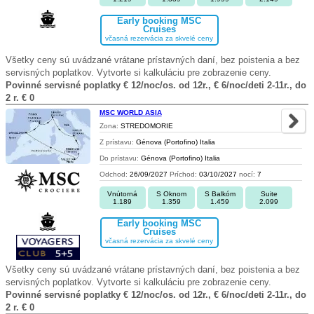
Early booking MSC
Cruises
včasná rezervácia za skvelé ceny
Všetky ceny sú uvádzané vrátane prístavných daní, bez poistenia a bez
servisných poplatkov. Vytvorte si kalkuláciu pre zobrazenie ceny.
Povinné servisné poplatky € 12/noc/os. od 12r., € 6/noc/deti 2-11r., do
2 r. € 0
MSC WORLD ASIA
Zona:
STREDOMORIE
Z prístavu:
Génova (Portofino) Italia
Do prístavu:
Génova (Portofino) Italia
Odchod:
26/09/2027
Príchod:
03/10/2027
nocí:
7
Vnútorná
S Oknom
S Balkóm
Suite
1.189
1.359
1.459
2.099
Early booking MSC
Cruises
včasná rezervácia za skvelé ceny
Všetky ceny sú uvádzané vrátane prístavných daní, bez poistenia a bez
servisných poplatkov. Vytvorte si kalkuláciu pre zobrazenie ceny.
Povinné servisné poplatky € 12/noc/os. od 12r., € 6/noc/deti 2-11r., do
2 r. € 0