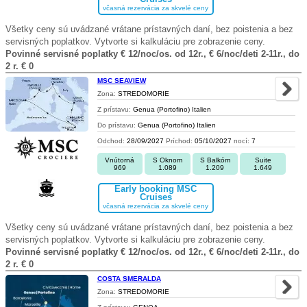
včasná rezervácia za skvelé ceny
Všetky ceny sú uvádzané vrátane prístavných daní, bez poistenia a bez
servisných poplatkov. Vytvorte si kalkuláciu pre zobrazenie ceny.
Povinné servisné poplatky € 12/noc/os. od 12r., € 6/noc/deti 2-11r., do
2 r. € 0
MSC SEAVIEW
Zona:
STREDOMORIE
Z prístavu:
Genua (Portofino) Italien
Do prístavu:
Genua (Portofino) Italien
Odchod:
28/09/2027
Príchod:
05/10/2027
nocí:
7
Vnútorná
S Oknom
S Balkóm
Suite
969
1.089
1.209
1.649
Early booking MSC
Cruises
včasná rezervácia za skvelé ceny
Všetky ceny sú uvádzané vrátane prístavných daní, bez poistenia a bez
servisných poplatkov. Vytvorte si kalkuláciu pre zobrazenie ceny.
Povinné servisné poplatky € 12/noc/os. od 12r., € 6/noc/deti 2-11r., do
2 r. € 0
COSTA SMERALDA
Zona:
STREDOMORIE