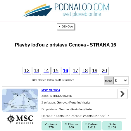
✖ GENOVA
Plavby loďou z prístavu Genova - STRANA 16
12
13
14
15
16
17
18
19
20
601
plavieb loďou na
31
stránkách
Mena
MSC MUSICA
Zona:
STREDOMORIE
Z prístavu:
Génova (Portofino) Italia
Do prístavu:
Génova (Portofino) Italia
Odchod:
18/09/2027
Príchod:
25/09/2027
nocí:
7
Vnútorná
S Oknom
S Balkóm
Suite
779
869
1.019
2.459