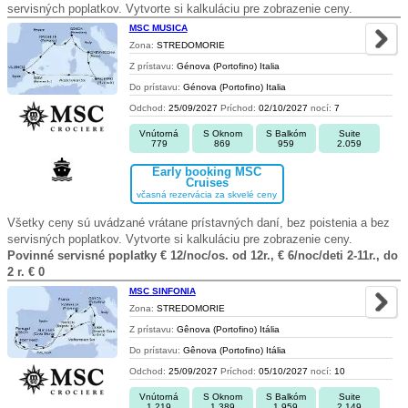
servisných poplatkov. Vytvorte si kalkuláciu pre zobrazenie ceny.
MSC MUSICA
Zona:
STREDOMORIE
Z prístavu:
Génova (Portofino) Italia
Do prístavu:
Génova (Portofino) Italia
Odchod:
25/09/2027
Príchod:
02/10/2027
nocí:
7
Vnútorná
S Oknom
S Balkóm
Suite
779
869
959
2.059
Early booking MSC
Cruises
včasná rezervácia za skvelé ceny
Všetky ceny sú uvádzané vrátane prístavných daní, bez poistenia a bez
servisných poplatkov. Vytvorte si kalkuláciu pre zobrazenie ceny.
Povinné servisné poplatky € 12/noc/os. od 12r., € 6/noc/deti 2-11r., do
2 r. € 0
MSC SINFONIA
Zona:
STREDOMORIE
Z prístavu:
Gênova (Portofino) Itália
Do prístavu:
Gênova (Portofino) Itália
Odchod:
25/09/2027
Príchod:
05/10/2027
nocí:
10
Vnútorná
S Oknom
S Balkóm
Suite
1.219
1.389
1.959
2.149