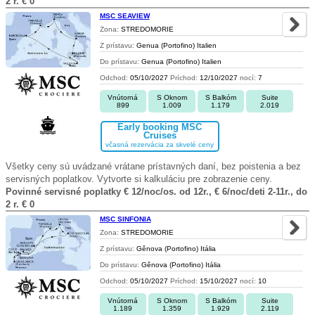
2 r. € 0
MSC SEAVIEW
Zona:
STREDOMORIE
Z prístavu:
Genua (Portofino) Italien
Do prístavu:
Genua (Portofino) Italien
Odchod:
05/10/2027
Príchod:
12/10/2027
nocí:
7
Vnútorná
S Oknom
S Balkóm
Suite
899
1.009
1.179
2.019
Early booking MSC
Cruises
včasná rezervácia za skvelé ceny
Všetky ceny sú uvádzané vrátane prístavných daní, bez poistenia a bez
servisných poplatkov. Vytvorte si kalkuláciu pre zobrazenie ceny.
Povinné servisné poplatky € 12/noc/os. od 12r., € 6/noc/deti 2-11r., do
2 r. € 0
MSC SINFONIA
Zona:
STREDOMORIE
Z prístavu:
Gênova (Portofino) Itália
Do prístavu:
Gênova (Portofino) Itália
Odchod:
05/10/2027
Príchod:
15/10/2027
nocí:
10
Vnútorná
S Oknom
S Balkóm
Suite
1.189
1.359
1.929
2.119