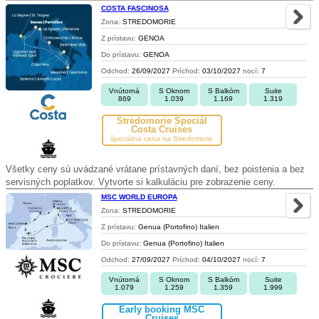
COSTA FASCINOSA
Zona:
STREDOMORIE
Z prístavu:
GENOA
Do prístavu:
GENOA
Odchod:
26/09/2027
Príchod:
03/10/2027
nocí:
7
Vnútorná
S Oknom
S Balkóm
Suite
869
1.039
1.169
1.319
Stredomorie Špeciál
Costa Cruises
špeciálna cena na Stredomorie
Všetky ceny sú uvádzané vrátane prístavných daní, bez poistenia a bez
servisných poplatkov. Vytvorte si kalkuláciu pre zobrazenie ceny.
MSC WORLD EUROPA
Zona:
STREDOMORIE
Z prístavu:
Genua (Portofino) Italien
Do prístavu:
Genua (Portofino) Italien
Odchod:
27/09/2027
Príchod:
04/10/2027
nocí:
7
Vnútorná
S Oknom
S Balkóm
Suite
1.079
1.259
1.359
1.999
Early booking MSC
Cruises