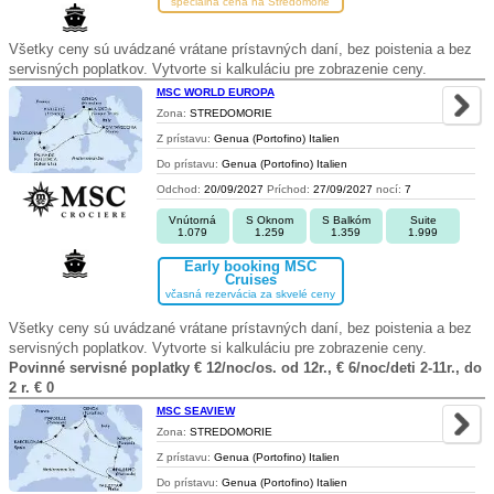
špeciálna cena na Stredomorie
Všetky ceny sú uvádzané vrátane prístavných daní, bez poistenia a bez
servisných poplatkov. Vytvorte si kalkuláciu pre zobrazenie ceny.
MSC WORLD EUROPA
Zona:
STREDOMORIE
Z prístavu:
Genua (Portofino) Italien
Do prístavu:
Genua (Portofino) Italien
Odchod:
20/09/2027
Príchod:
27/09/2027
nocí:
7
Vnútorná
S Oknom
S Balkóm
Suite
1.079
1.259
1.359
1.999
Early booking MSC
Cruises
včasná rezervácia za skvelé ceny
Všetky ceny sú uvádzané vrátane prístavných daní, bez poistenia a bez
servisných poplatkov. Vytvorte si kalkuláciu pre zobrazenie ceny.
Povinné servisné poplatky € 12/noc/os. od 12r., € 6/noc/deti 2-11r., do
2 r. € 0
MSC SEAVIEW
Zona:
STREDOMORIE
Z prístavu:
Genua (Portofino) Italien
Do prístavu:
Genua (Portofino) Italien