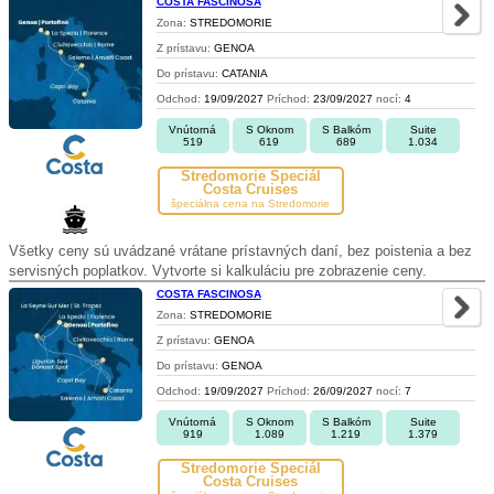
COSTA FASCINOSA
Zona:
STREDOMORIE
Z prístavu:
GENOA
Do prístavu:
CATANIA
Odchod:
19/09/2027
Príchod:
23/09/2027
nocí:
4
Vnútorná
S Oknom
S Balkóm
Suite
519
619
689
1.034
Stredomorie Špeciál
Costa Cruises
špeciálna cena na Stredomorie
Všetky ceny sú uvádzané vrátane prístavných daní, bez poistenia a bez
servisných poplatkov. Vytvorte si kalkuláciu pre zobrazenie ceny.
COSTA FASCINOSA
Zona:
STREDOMORIE
Z prístavu:
GENOA
Do prístavu:
GENOA
Odchod:
19/09/2027
Príchod:
26/09/2027
nocí:
7
Vnútorná
S Oknom
S Balkóm
Suite
919
1.089
1.219
1.379
Stredomorie Špeciál
Costa Cruises