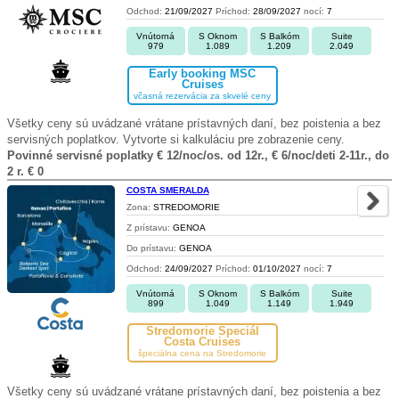
Odchod:
21/09/2027
Príchod:
28/09/2027
nocí:
7
Vnútorná
S Oknom
S Balkóm
Suite
979
1.089
1.209
2.049
Early booking MSC
Cruises
včasná rezervácia za skvelé ceny
Všetky ceny sú uvádzané vrátane prístavných daní, bez poistenia a bez
servisných poplatkov. Vytvorte si kalkuláciu pre zobrazenie ceny.
Povinné servisné poplatky € 12/noc/os. od 12r., € 6/noc/deti 2-11r., do
2 r. € 0
COSTA SMERALDA
Zona:
STREDOMORIE
Z prístavu:
GENOA
Do prístavu:
GENOA
Odchod:
24/09/2027
Príchod:
01/10/2027
nocí:
7
Vnútorná
S Oknom
S Balkóm
Suite
899
1.049
1.149
1.949
Stredomorie Špeciál
Costa Cruises
špeciálna cena na Stredomorie
Všetky ceny sú uvádzané vrátane prístavných daní, bez poistenia a bez