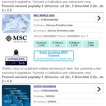
servisných poplatkov. Vytvorte si kalkuláciu pre zobrazenie ceny.
Povinné servisné poplatky € 12/noc/os. od 12r., € 6/noc/deti 2-11r., do
2 r. € 0
MSC WORLD ASIA
Zona:
STREDOMORIE
Z prístavu:
Génova (Portofino) Italia
Do prístavu:
Génova (Portofino) Italia
Odchod:
03/10/2027
Príchod:
10/10/2027
nocí:
7
Vnútorná
S Oknom
S Balkóm
Suite
1.109
n.d.
1.379
2.669
Early booking MSC
Cruises
včasná rezervácia za skvelé ceny
Všetky ceny sú uvádzané vrátane prístavných daní, bez poistenia a bez
servisných poplatkov. Vytvorte si kalkuláciu pre zobrazenie ceny.
Povinné servisné poplatky € 12/noc/os. od 12r., € 6/noc/deti 2-11r., do
2 r. € 0
COSTA FASCINOSA
Zona:
STREDOMORIE
Z prístavu:
GENOA
Do prístavu:
GENOA