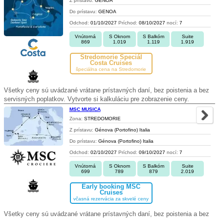
Z prístavu:
GENOA
Do prístavu:
GENOA
Odchod:
01/10/2027
Príchod:
08/10/2027
nocí:
7
Vnútorná
S Oknom
S Balkóm
Suite
869
1.019
1.119
1.919
Stredomorie Špeciál
Costa Cruises
špeciálna cena na Stredomorie
Všetky ceny sú uvádzané vrátane prístavných daní, bez poistenia a bez
servisných poplatkov. Vytvorte si kalkuláciu pre zobrazenie ceny.
MSC MUSICA
Zona:
STREDOMORIE
Z prístavu:
Génova (Portofino) Italia
Do prístavu:
Génova (Portofino) Italia
Odchod:
02/10/2027
Príchod:
09/10/2027
nocí:
7
Vnútorná
S Oknom
S Balkóm
Suite
699
789
879
2.019
Early booking MSC
Cruises
včasná rezervácia za skvelé ceny
Všetky ceny sú uvádzané vrátane prístavných daní, bez poistenia a bez