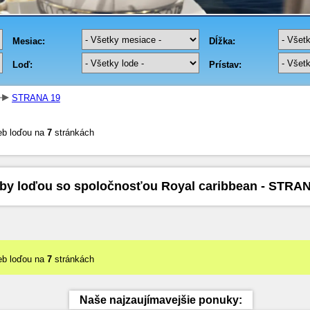
STRANA 19
eb loďou na
7
stránkách
by loďou so spoločnosťou Royal caribbean - STRA
eb loďou na
7
stránkách