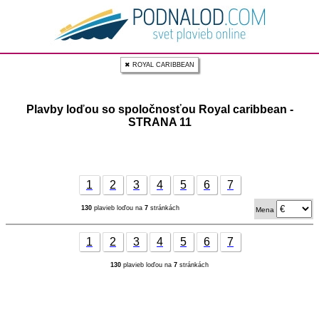
✖ ROYAL CARIBBEAN
Plavby loďou so spoločnosťou Royal caribbean -
STRANA 11
1
2
3
4
5
6
7
130
plavieb loďou na
7
stránkách
Mena
1
2
3
4
5
6
7
130
plavieb loďou na
7
stránkách