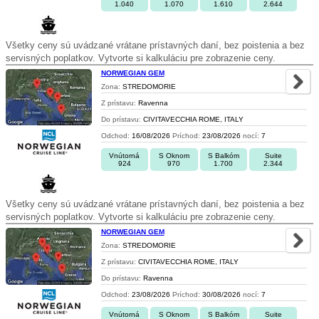
1.040
1.070
1.610
2.644
Všetky ceny sú uvádzané vrátane prístavných daní, bez poistenia a bez
servisných poplatkov. Vytvorte si kalkuláciu pre zobrazenie ceny.
NORWEGIAN GEM
Zona:
STREDOMORIE
Z prístavu:
Ravenna
Do prístavu:
CIVITAVECCHIA ROME, ITALY
Odchod:
16/08/2026
Príchod:
23/08/2026
nocí:
7
Vnútorná
S Oknom
S Balkóm
Suite
924
970
1.700
2.344
Všetky ceny sú uvádzané vrátane prístavných daní, bez poistenia a bez
servisných poplatkov. Vytvorte si kalkuláciu pre zobrazenie ceny.
NORWEGIAN GEM
Zona:
STREDOMORIE
Z prístavu:
CIVITAVECCHIA ROME, ITALY
Do prístavu:
Ravenna
Odchod:
23/08/2026
Príchod:
30/08/2026
nocí:
7
Vnútorná
S Oknom
S Balkóm
Suite