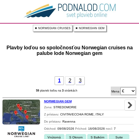
✖ NORWEGIAN CRUISES
✖ NORWEGIAN GEM
Plavby loďou so spoločnosťou Norwegian cruises na
palube lode Norwegian gem
1
2
3
59
plavieb loďou na
3
stránkách
Mena
NORWEGIAN GEM
Zona:
STREDOMORIE
Z prístavu:
CIVITAVECCHIA ROME, ITALY
Do prístavu:
Ravenna
Odchod:
09/08/2026
Príchod:
16/08/2026
nocí:
7
Vnútorná
S Oknom
S Balkóm
Suite