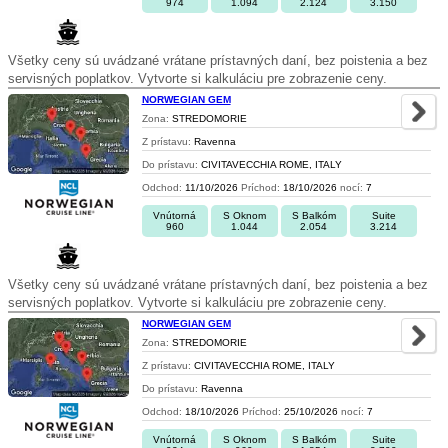
974
1.094
2.124
3.150
Všetky ceny sú uvádzané vrátane prístavných daní, bez poistenia a bez
servisných poplatkov. Vytvorte si kalkuláciu pre zobrazenie ceny.
NORWEGIAN GEM
Zona:
STREDOMORIE
Z prístavu:
Ravenna
Do prístavu:
CIVITAVECCHIA ROME, ITALY
Odchod:
11/10/2026
Príchod:
18/10/2026
nocí:
7
Vnútorná
S Oknom
S Balkóm
Suite
960
1.044
2.054
3.214
Všetky ceny sú uvádzané vrátane prístavných daní, bez poistenia a bez
servisných poplatkov. Vytvorte si kalkuláciu pre zobrazenie ceny.
NORWEGIAN GEM
Zona:
STREDOMORIE
Z prístavu:
CIVITAVECCHIA ROME, ITALY
Do prístavu:
Ravenna
Odchod:
18/10/2026
Príchod:
25/10/2026
nocí:
7
Vnútorná
S Oknom
S Balkóm
Suite