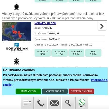
Všetky ceny sú uvádzané vrátane prístavných daní, bez poistenia a bez
servisných poplatkov. Vytvorte si kalkuláciu pre zobrazenie ceny.
NORWEGIAN GEM
Zona:
KARIBIK
Z prístavu:
TAMPA, FL
Do prístavu:
TAMPA, FL
Odchod:
04/01/2027
Príchod:
14/01/2027
nocí:
10
Vnútorná
S Oknom
S Balkóm
Suite
950
1.104
1.914
3.914
Všetky ceny sú uvádzané vrátane prístavných daní, bez poistenia a bez
Používame cookies
servisných poplatkov. Vytvorte si kalkuláciu pre zobrazenie ceny.
Pri poskytovaní našich služieb nám pomáhajú súbory cookie. Používaním
stránok prevádzkovaných iWi tour s.r.o. súhlasíte s ich používaním.
Informácie o
1
2
3
cookie.
59
plavieb loďou na
3
stránkách
PRIJAŤ VŠETKO
VYBERTE COOKIES
ODMIETNÚŤ VŠETKO