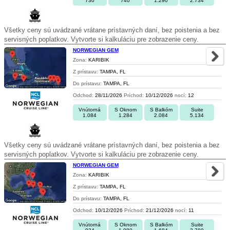
730
740
1.290
2.734
Všetky ceny sú uvádzané vrátane prístavných daní, bez poistenia a bez
servisných poplatkov. Vytvorte si kalkuláciu pre zobrazenie ceny.
NORWEGIAN GEM
Zona:
KARIBIK
Z prístavu:
TAMPA, FL
Do prístavu:
TAMPA, FL
Odchod:
28/11/2026
Príchod:
10/12/2026
nocí:
12
Vnútorná
S Oknom
S Balkóm
Suite
1.084
1.284
2.084
5.134
Všetky ceny sú uvádzané vrátane prístavných daní, bez poistenia a bez
servisných poplatkov. Vytvorte si kalkuláciu pre zobrazenie ceny.
NORWEGIAN GEM
Zona:
KARIBIK
Z prístavu:
TAMPA, FL
Do prístavu:
TAMPA, FL
Odchod:
10/12/2026
Príchod:
21/12/2026
nocí:
11
Vnútorná
S Oknom
S Balkóm
Suite