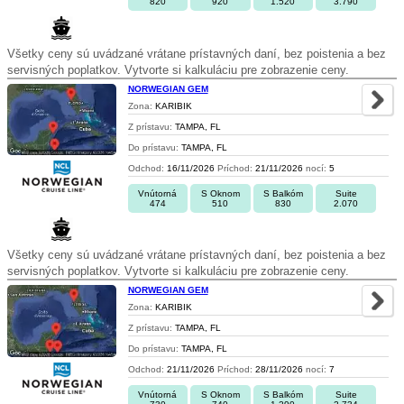
820
920
1.520
3.790
Všetky ceny sú uvádzané vrátane prístavných daní, bez poistenia a bez
servisných poplatkov. Vytvorte si kalkuláciu pre zobrazenie ceny.
NORWEGIAN GEM
Zona:
KARIBIK
Z prístavu:
TAMPA, FL
Do prístavu:
TAMPA, FL
Odchod:
16/11/2026
Príchod:
21/11/2026
nocí:
5
Vnútorná
S Oknom
S Balkóm
Suite
474
510
830
2.070
Všetky ceny sú uvádzané vrátane prístavných daní, bez poistenia a bez
servisných poplatkov. Vytvorte si kalkuláciu pre zobrazenie ceny.
NORWEGIAN GEM
Zona:
KARIBIK
Z prístavu:
TAMPA, FL
Do prístavu:
TAMPA, FL
Odchod:
21/11/2026
Príchod:
28/11/2026
nocí:
7
Vnútorná
S Oknom
S Balkóm
Suite