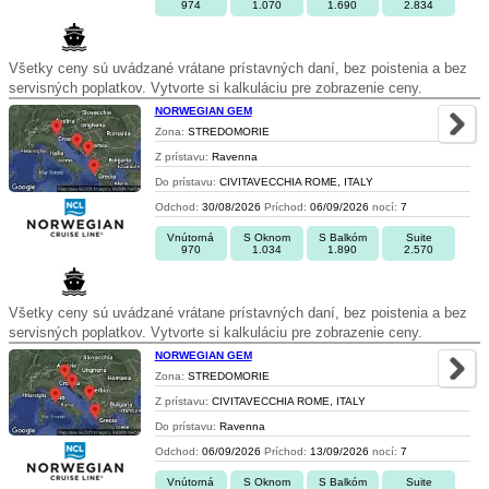
974
1.070
1.690
2.834
Všetky ceny sú uvádzané vrátane prístavných daní, bez poistenia a bez
servisných poplatkov. Vytvorte si kalkuláciu pre zobrazenie ceny.
NORWEGIAN GEM
Zona:
STREDOMORIE
Z prístavu:
Ravenna
Do prístavu:
CIVITAVECCHIA ROME, ITALY
Odchod:
30/08/2026
Príchod:
06/09/2026
nocí:
7
Vnútorná
S Oknom
S Balkóm
Suite
970
1.034
1.890
2.570
Všetky ceny sú uvádzané vrátane prístavných daní, bez poistenia a bez
servisných poplatkov. Vytvorte si kalkuláciu pre zobrazenie ceny.
NORWEGIAN GEM
Zona:
STREDOMORIE
Z prístavu:
CIVITAVECCHIA ROME, ITALY
Do prístavu:
Ravenna
Odchod:
06/09/2026
Príchod:
13/09/2026
nocí:
7
Vnútorná
S Oknom
S Balkóm
Suite