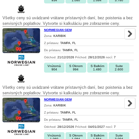
934
1.080
1.684
3.780
Všetky ceny sú uvádzané vrátane prístavných daní, bez poistenia a bez
servisných poplatkov. Vytvorte si kalkuláciu pre zobrazenie ceny.
NORWEGIAN GEM
Zona:
KARIBIK
Z prístavu:
TAMPA, FL
Do prístavu:
TAMPA, FL
Odchod:
21/12/2026
Príchod:
28/12/2026
nocí:
7
Vnútorná
S Oknom
S Balkóm
Suite
904
994
1.480
2.600
Všetky ceny sú uvádzané vrátane prístavných daní, bez poistenia a bez
servisných poplatkov. Vytvorte si kalkuláciu pre zobrazenie ceny.
NORWEGIAN GEM
Zona:
KARIBIK
Z prístavu:
TAMPA, FL
Do prístavu:
TAMPA, FL
Odchod:
28/12/2026
Príchod:
04/01/2027
nocí:
7
Vnútorná
S Oknom
S Balkóm
Suite
1.060
1.084
1.554
3.094