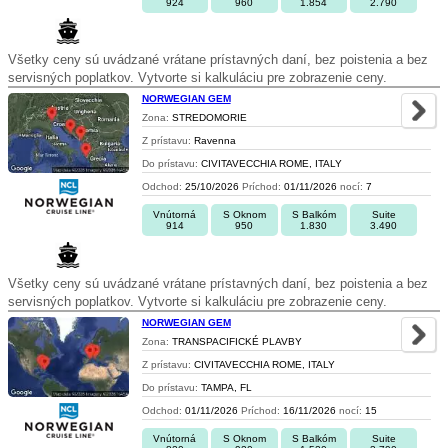
924
960
1.854
2.790
Všetky ceny sú uvádzané vrátane prístavných daní, bez poistenia a bez
servisných poplatkov. Vytvorte si kalkuláciu pre zobrazenie ceny.
NORWEGIAN GEM
Zona:
STREDOMORIE
Z prístavu:
Ravenna
Do prístavu:
CIVITAVECCHIA ROME, ITALY
Odchod:
25/10/2026
Príchod:
01/11/2026
nocí:
7
Vnútorná
S Oknom
S Balkóm
Suite
914
950
1.830
3.490
Všetky ceny sú uvádzané vrátane prístavných daní, bez poistenia a bez
servisných poplatkov. Vytvorte si kalkuláciu pre zobrazenie ceny.
NORWEGIAN GEM
Zona:
TRANSPACIFICKÉ PLAVBY
Z prístavu:
CIVITAVECCHIA ROME, ITALY
Do prístavu:
TAMPA, FL
Odchod:
01/11/2026
Príchod:
16/11/2026
nocí:
15
Vnútorná
S Oknom
S Balkóm
Suite