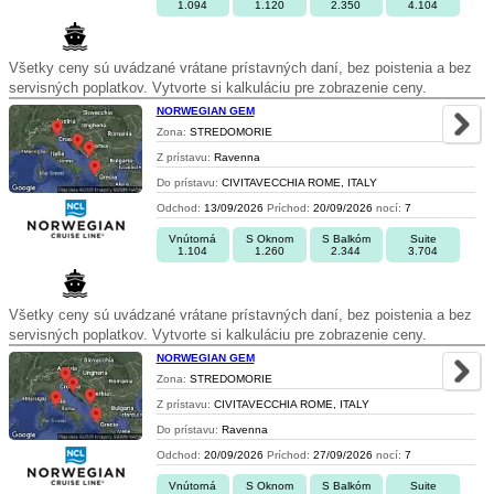
1.094
1.120
2.350
4.104
Všetky ceny sú uvádzané vrátane prístavných daní, bez poistenia a bez
servisných poplatkov. Vytvorte si kalkuláciu pre zobrazenie ceny.
NORWEGIAN GEM
Zona:
STREDOMORIE
Z prístavu:
Ravenna
Do prístavu:
CIVITAVECCHIA ROME, ITALY
Odchod:
13/09/2026
Príchod:
20/09/2026
nocí:
7
Vnútorná
S Oknom
S Balkóm
Suite
1.104
1.260
2.344
3.704
Všetky ceny sú uvádzané vrátane prístavných daní, bez poistenia a bez
servisných poplatkov. Vytvorte si kalkuláciu pre zobrazenie ceny.
NORWEGIAN GEM
Zona:
STREDOMORIE
Z prístavu:
CIVITAVECCHIA ROME, ITALY
Do prístavu:
Ravenna
Odchod:
20/09/2026
Príchod:
27/09/2026
nocí:
7
Vnútorná
S Oknom
S Balkóm
Suite