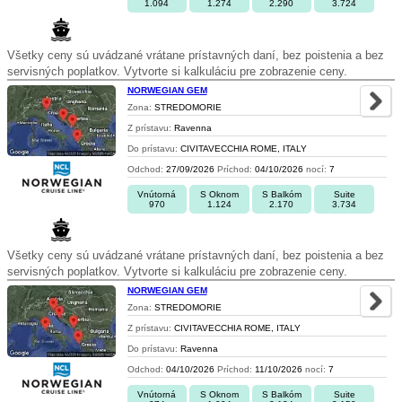
1.094
1.274
2.290
3.724
Všetky ceny sú uvádzané vrátane prístavných daní, bez poistenia a bez
servisných poplatkov. Vytvorte si kalkuláciu pre zobrazenie ceny.
NORWEGIAN GEM
Zona:
STREDOMORIE
Z prístavu:
Ravenna
Do prístavu:
CIVITAVECCHIA ROME, ITALY
Odchod:
27/09/2026
Príchod:
04/10/2026
nocí:
7
Vnútorná
S Oknom
S Balkóm
Suite
970
1.124
2.170
3.734
Všetky ceny sú uvádzané vrátane prístavných daní, bez poistenia a bez
servisných poplatkov. Vytvorte si kalkuláciu pre zobrazenie ceny.
NORWEGIAN GEM
Zona:
STREDOMORIE
Z prístavu:
CIVITAVECCHIA ROME, ITALY
Do prístavu:
Ravenna
Odchod:
04/10/2026
Príchod:
11/10/2026
nocí:
7
Vnútorná
S Oknom
S Balkóm
Suite