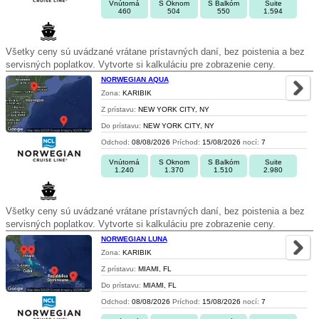
Vnútorná
S Oknom
S Balkóm
Suite
460
504
550
1.594
Všetky ceny sú uvádzané vrátane prístavných daní, bez poistenia a bez
servisných poplatkov. Vytvorte si kalkuláciu pre zobrazenie ceny.
NORWEGIAN AQUA
Zona:
KARIBIK
Z prístavu:
NEW YORK CITY, NY
Do prístavu:
NEW YORK CITY, NY
Odchod:
08/08/2026
Príchod:
15/08/2026
nocí:
7
Vnútorná
S Oknom
S Balkóm
Suite
1.240
1.370
1.510
2.980
Všetky ceny sú uvádzané vrátane prístavných daní, bez poistenia a bez
servisných poplatkov. Vytvorte si kalkuláciu pre zobrazenie ceny.
NORWEGIAN LUNA
Zona:
KARIBIK
Z prístavu:
MIAMI, FL
Do prístavu:
MIAMI, FL
Odchod:
08/08/2026
Príchod:
15/08/2026
nocí:
7