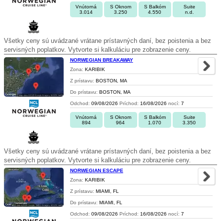
Vnútorná
S Oknom
S Balkóm
Suite
3.014
3.250
4.550
n.d.
Všetky ceny sú uvádzané vrátane prístavných daní, bez poistenia a bez
servisných poplatkov. Vytvorte si kalkuláciu pre zobrazenie ceny.
NORWEGIAN BREAKAWAY
Zona:
KARIBIK
Z prístavu:
BOSTON, MA
Do prístavu:
BOSTON, MA
Odchod:
09/08/2026
Príchod:
16/08/2026
nocí:
7
Vnútorná
S Oknom
S Balkóm
Suite
894
964
1.070
3.350
Všetky ceny sú uvádzané vrátane prístavných daní, bez poistenia a bez
servisných poplatkov. Vytvorte si kalkuláciu pre zobrazenie ceny.
NORWEGIAN ESCAPE
Zona:
KARIBIK
Z prístavu:
MIAMI, FL
Do prístavu:
MIAMI, FL
Odchod:
09/08/2026
Príchod:
16/08/2026
nocí:
7