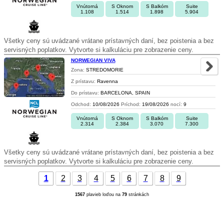
Vnútorná
S Oknom
S Balkóm
Suite
1.108
1.514
1.898
5.904
Všetky ceny sú uvádzané vrátane prístavných daní, bez poistenia a bez
servisných poplatkov. Vytvorte si kalkuláciu pre zobrazenie ceny.
NORWEGIAN VIVA
Zona:
STREDOMORIE
Z prístavu:
Ravenna
Do prístavu:
BARCELONA, SPAIN
Odchod:
10/08/2026
Príchod:
19/08/2026
nocí:
9
Vnútorná
S Oknom
S Balkóm
Suite
2.314
2.384
3.070
7.300
Všetky ceny sú uvádzané vrátane prístavných daní, bez poistenia a bez
servisných poplatkov. Vytvorte si kalkuláciu pre zobrazenie ceny.
1
2
3
4
5
6
7
8
9
1567
plavieb loďou na
79
stránkách