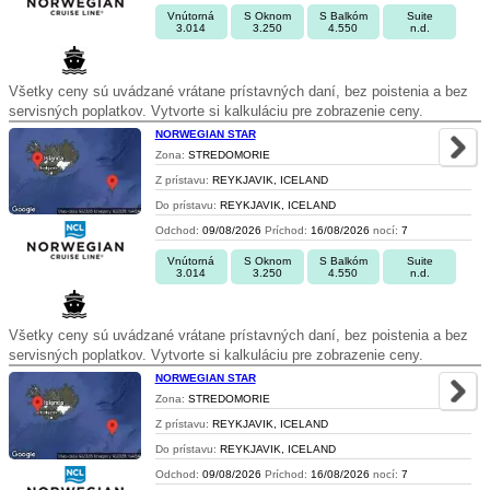
Vnútorná
S Oknom
S Balkóm
Suite
3.014
3.250
4.550
n.d.
Všetky ceny sú uvádzané vrátane prístavných daní, bez poistenia a bez
servisných poplatkov. Vytvorte si kalkuláciu pre zobrazenie ceny.
NORWEGIAN STAR
Zona:
STREDOMORIE
Z prístavu:
REYKJAVIK, ICELAND
Do prístavu:
REYKJAVIK, ICELAND
Odchod:
09/08/2026
Príchod:
16/08/2026
nocí:
7
Vnútorná
S Oknom
S Balkóm
Suite
3.014
3.250
4.550
n.d.
Všetky ceny sú uvádzané vrátane prístavných daní, bez poistenia a bez
servisných poplatkov. Vytvorte si kalkuláciu pre zobrazenie ceny.
NORWEGIAN STAR
Zona:
STREDOMORIE
Z prístavu:
REYKJAVIK, ICELAND
Do prístavu:
REYKJAVIK, ICELAND
Odchod:
09/08/2026
Príchod:
16/08/2026
nocí:
7