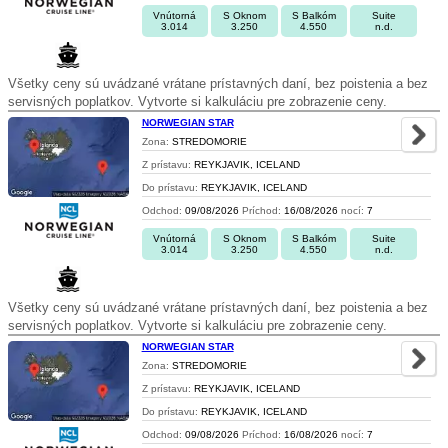
Vnútorná
S Oknom
S Balkóm
Suite
3.014
3.250
4.550
n.d.
Všetky ceny sú uvádzané vrátane prístavných daní, bez poistenia a bez
servisných poplatkov. Vytvorte si kalkuláciu pre zobrazenie ceny.
NORWEGIAN STAR
Zona:
STREDOMORIE
Z prístavu:
REYKJAVIK, ICELAND
Do prístavu:
REYKJAVIK, ICELAND
Odchod:
09/08/2026
Príchod:
16/08/2026
nocí:
7
Vnútorná
S Oknom
S Balkóm
Suite
3.014
3.250
4.550
n.d.
Všetky ceny sú uvádzané vrátane prístavných daní, bez poistenia a bez
servisných poplatkov. Vytvorte si kalkuláciu pre zobrazenie ceny.
NORWEGIAN STAR
Zona:
STREDOMORIE
Z prístavu:
REYKJAVIK, ICELAND
Do prístavu:
REYKJAVIK, ICELAND
Odchod:
09/08/2026
Príchod:
16/08/2026
nocí:
7