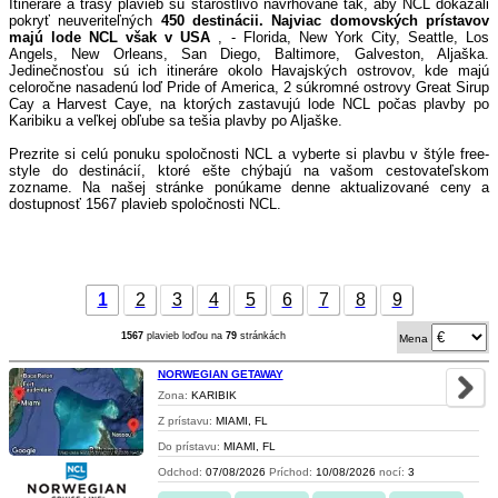
Itineráre a trasy plavieb sú starostlivo navrhované tak, aby NCL dokázali
pokryť neuveriteľných
450 destinácii. Najviac domovských prístavov
majú lode NCL však v USA
, - Florida, New York City, Seattle, Los
Angels, New Orleans, San Diego, Baltimore, Galveston, Aljaška.
Jedinečnosťou sú ich itineráre okolo Havajských ostrovov, kde majú
celoročne nasadenú loď Pride of America, 2 súkromné ostrovy Great Sirup
Cay a Harvest Caye, na ktorých zastavujú lode NCL počas plavby po
Karibiku a veľkej obľube sa tešia plavby po Aljaške.
Prezrite si celú ponuku spoločnosti NCL a vyberte si plavbu v štýle free-
style do destinácií, ktoré ešte chýbajú na vašom cestovateľskom
zozname. Na našej stránke ponúkame denne aktualizované ceny a
dostupnosť 1567 plavieb spoločnosti NCL.
1
2
3
4
5
6
7
8
9
1567
plavieb loďou na
79
stránkách
Mena
NORWEGIAN GETAWAY
Zona:
KARIBIK
Z prístavu:
MIAMI, FL
Do prístavu:
MIAMI, FL
Odchod:
07/08/2026
Príchod:
10/08/2026
nocí:
3