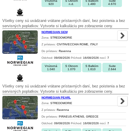
Vnútorná
S Oknom
S Balkóm
Suite
920
n.d.
1.480
4.670
Všetky ceny sú uvádzané vrátane prístavných daní, bez poistenia a bez
servisných poplatkov. Vytvorte si kalkuláciu pre zobrazenie ceny.
NORWEGIAN GEM
Zona:
STREDOMORIE
Z prístavu:
CIVITAVECCHIA ROME, ITALY
Do prístavu:
Ravenna
Odchod:
09/08/2026
Príchod:
16/08/2026
nocí:
7
Vnútorná
S Oknom
S Balkóm
Suite
1.040
1.070
1.610
2.644
Všetky ceny sú uvádzané vrátane prístavných daní, bez poistenia a bez
servisných poplatkov. Vytvorte si kalkuláciu pre zobrazenie ceny.
NORWEGIAN PEARL
Zona:
STREDOMORIE
Z prístavu:
Ravenna
Do prístavu:
PIRAEUS ATHENS, GREECE
Odchod:
09/08/2026
Príchod:
16/08/2026
nocí:
7