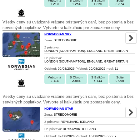
Vnútorná
S Oknom
S Balkóm
Suite
1.210
1.254
1.860
3.374
Všetky ceny sú uvádzané vrátane prístavných daní, bez poistenia a bez
servisných poplatkov. Vytvorte si kalkuláciu pre zobrazenie ceny.
NORWEGIAN SKY
Zona:
STREDOMORIE
Z prístavu:
LONDON (SOUTHAMPTON), ENGLAND, GREAT BRITAIN
Do prístavu:
LONDON (SOUTHAMPTON), ENGLAND, GREAT BRITAIN
Odchod:
09/08/2026
Príchod:
20/08/2026
nocí:
11
Vnútorná
S Oknom
S Balkóm
Suite
2.114
2.884
5.744
9.990
Všetky ceny sú uvádzané vrátane prístavných daní, bez poistenia a bez
servisných poplatkov. Vytvorte si kalkuláciu pre zobrazenie ceny.
NORWEGIAN STAR
Zona:
STREDOMORIE
Z prístavu:
REYKJAVIK, ICELAND
Do prístavu:
REYKJAVIK, ICELAND
Odchod:
09/08/2026
Príchod:
16/08/2026
nocí:
7