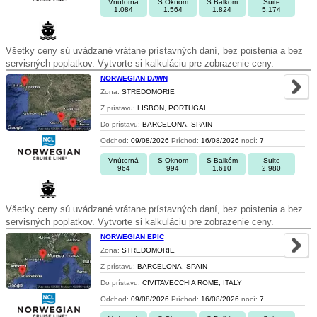
Vnútorná
S Oknom
S Balkóm
Suite
1.084
1.564
1.824
5.174
Všetky ceny sú uvádzané vrátane prístavných daní, bez poistenia a bez
servisných poplatkov. Vytvorte si kalkuláciu pre zobrazenie ceny.
NORWEGIAN DAWN
Zona:
STREDOMORIE
Z prístavu:
LISBON, PORTUGAL
Do prístavu:
BARCELONA, SPAIN
Odchod:
09/08/2026
Príchod:
16/08/2026
nocí:
7
Vnútorná
S Oknom
S Balkóm
Suite
964
994
1.610
2.980
Všetky ceny sú uvádzané vrátane prístavných daní, bez poistenia a bez
servisných poplatkov. Vytvorte si kalkuláciu pre zobrazenie ceny.
NORWEGIAN EPIC
Zona:
STREDOMORIE
Z prístavu:
BARCELONA, SPAIN
Do prístavu:
CIVITAVECCHIA ROME, ITALY
Odchod:
09/08/2026
Príchod:
16/08/2026
nocí:
7