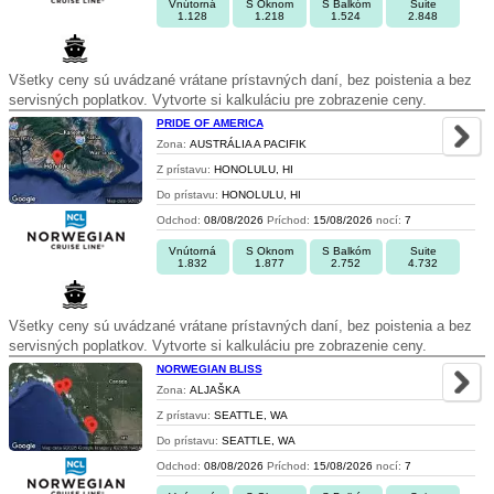
Vnútorná
S Oknom
S Balkóm
Suite
1.128
1.218
1.524
2.848
Všetky ceny sú uvádzané vrátane prístavných daní, bez poistenia a bez
servisných poplatkov. Vytvorte si kalkuláciu pre zobrazenie ceny.
PRIDE OF AMERICA
Zona:
AUSTRÁLIA A PACIFIK
Z prístavu:
HONOLULU, HI
Do prístavu:
HONOLULU, HI
Odchod:
08/08/2026
Príchod:
15/08/2026
nocí:
7
Vnútorná
S Oknom
S Balkóm
Suite
1.832
1.877
2.752
4.732
Všetky ceny sú uvádzané vrátane prístavných daní, bez poistenia a bez
servisných poplatkov. Vytvorte si kalkuláciu pre zobrazenie ceny.
NORWEGIAN BLISS
Zona:
ALJAŠKA
Z prístavu:
SEATTLE, WA
Do prístavu:
SEATTLE, WA
Odchod:
08/08/2026
Príchod:
15/08/2026
nocí:
7