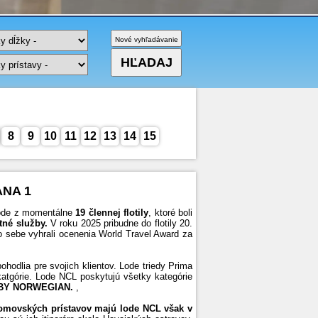
8
9
10
11
12
13
14
15
ANA 1
 lode z momentálne
19 člennej flotily
, ktoré boli
itné služby.
V roku 2025 pribudne do flotily 20.
 sebe vyhrali ocenenia World Travel Award za
pohodlia pre svojich klientov. Lode triedy Prima
atgórie. Lode NCL poskytujú všetky kategórie
BY NORWEGIAN.
,
 domovských prístavov majú lode NCL však v