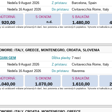
Nedeľa 9 August 2026
Z prístavu:
Barcelona, Spain
Nedeľa 16 August 2026
Do prístavu:
Civitavecchia Rome, Italy
NÚTORNÁ:
S OKNOM:
S BALKÓM:
920,00
n.d.
1.480,00
4
 sú uvádzané vrátane prístavných daní, bez poistenia a bez servisných poplatkov. Vytvorte si kalkuláciu p
OMORIE:
ITALY, GREECE, MONTENEGRO, CROATIA, SLOVENIA
GIAN GEM
Dĺžka plavby:
7 nocí
Nedeľa 9 August 2026
Z prístavu:
Civitavecchia Rome, Italy
Nedeľa 16 August 2026
Do prístavu:
Ravenna
NÚTORNÁ:
S OKNOM:
S BALKÓM:
.040,00
1.070,00
1.610,00
2
 sú uvádzané vrátane prístavných daní, bez poistenia a bez servisných poplatkov. Vytvorte si kalkuláciu p
OMORIE:
ITALY, CROATIA, MONTENEGRO, GREECE