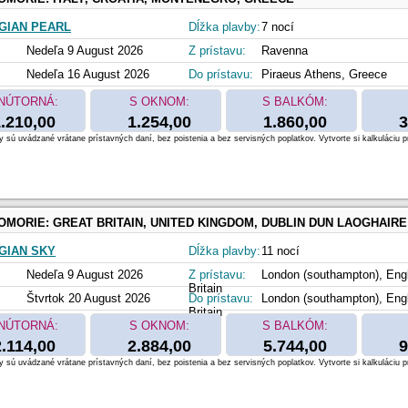
GIAN PEARL
Dĺžka plavby:
7 nocí
Nedeľa 9 August 2026
Z prístavu:
Ravenna
Nedeľa 16 August 2026
Do prístavu:
Piraeus Athens, Greece
NÚTORNÁ:
S OKNOM:
S BALKÓM:
.210,00
1.254,00
1.860,00
3
 sú uvádzané vrátane prístavných daní, bez poistenia a bez servisných poplatkov. Vytvorte si kalkuláciu p
OMORIE:
GREAT BRITAIN, UNITED KINGDOM, DUBLIN DUN LAOGHAIRE IRELAND, NETHERLANDS, B
GIAN SKY
Dĺžka plavby:
11 nocí
Nedeľa 9 August 2026
Z prístavu:
London (southampton), Eng
Britain
Štvrtok 20 August 2026
Do prístavu:
London (southampton), Eng
Britain
NÚTORNÁ:
S OKNOM:
S BALKÓM:
2.114,00
2.884,00
5.744,00
9
 sú uvádzané vrátane prístavných daní, bez poistenia a bez servisných poplatkov. Vytvorte si kalkuláciu p