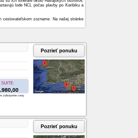
ou sú ich itineráre okolo Havajských ostrovov,
stavujú lode NCL počas plavby po Karibiku a
ašom cestovateľskom zozname. Na našej stránke
Pozrieť ponuku
SUITE:
.980,00
re zobrazenie ceny.
Pozrieť ponuku