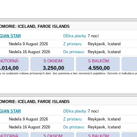
OMORIE:
ICELAND, FAROE ISLANDS
IAN STAR
Dĺžka plavby:
7 nocí
Nedeľa 9 August 2026
Z prístavu:
Reykjavik, Iceland
Nedeľa 16 August 2026
Do prístavu:
Reykjavik, Iceland
NÚTORNÁ:
S OKNOM:
S BALKÓM:
.014,00
3.250,00
4.550,00
 sú uvádzané vrátane prístavných daní, bez poistenia a bez servisných poplatkov. Vytvorte si kalkuláciu p
OMORIE:
ICELAND, FAROE ISLANDS
IAN STAR
Dĺžka plavby:
7 nocí
Nedeľa 9 August 2026
Z prístavu:
Reykjavik, Iceland
Nedeľa 16 August 2026
Do prístavu:
Reykjavik, Iceland
NÚTORNÁ:
S OKNOM:
S BALKÓM: