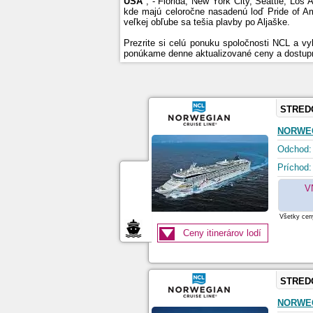
USA
, - Florida, New York City, Seattle, Los
kde majú celoročne nasadenú loď Pride of A
veľkej obľube sa tešia plavby po Aljaške.
Prezrite si celú ponuku spoločnosti NCL a vy
ponúkame denne aktualizované ceny a dostupn
STRED
NORWE
Odchod:
Príchod:
V
Všetky ceny
Ceny itinerárov lodí
STRED
NORWEG