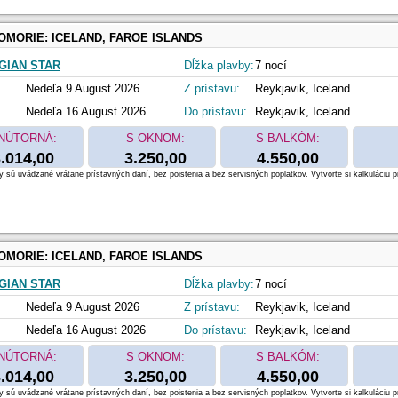
OMORIE:
ICELAND, FAROE ISLANDS
IAN STAR
Dĺžka plavby:
7 nocí
Nedeľa 9 August 2026
Z prístavu:
Reykjavik, Iceland
Nedeľa 16 August 2026
Do prístavu:
Reykjavik, Iceland
NÚTORNÁ:
S OKNOM:
S BALKÓM:
.014,00
3.250,00
4.550,00
 sú uvádzané vrátane prístavných daní, bez poistenia a bez servisných poplatkov. Vytvorte si kalkuláciu p
OMORIE:
ICELAND, FAROE ISLANDS
IAN STAR
Dĺžka plavby:
7 nocí
Nedeľa 9 August 2026
Z prístavu:
Reykjavik, Iceland
Nedeľa 16 August 2026
Do prístavu:
Reykjavik, Iceland
NÚTORNÁ:
S OKNOM:
S BALKÓM:
.014,00
3.250,00
4.550,00
 sú uvádzané vrátane prístavných daní, bez poistenia a bez servisných poplatkov. Vytvorte si kalkuláciu p