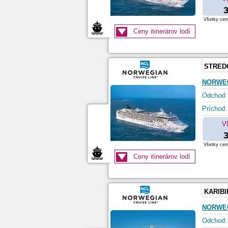
3
Všetky ceny
Ceny itinerárov lodí
STRED
NORWEG
Odchod:
Príchod:
V
3
Všetky ceny
Ceny itinerárov lodí
KARIBI
NORWE
Odchod: