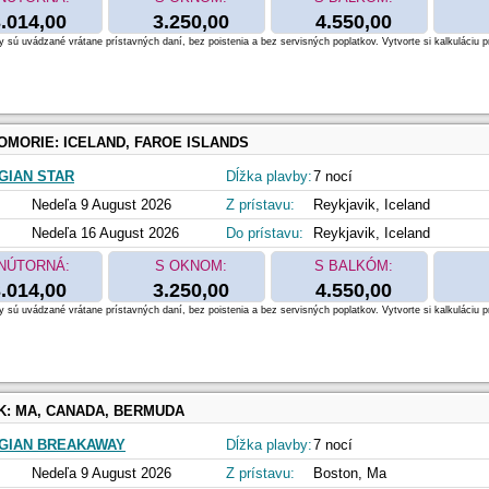
.014,00
3.250,00
4.550,00
 sú uvádzané vrátane prístavných daní, bez poistenia a bez servisných poplatkov. Vytvorte si kalkuláciu p
OMORIE:
ICELAND, FAROE ISLANDS
IAN STAR
Dĺžka plavby:
7 nocí
Nedeľa 9 August 2026
Z prístavu:
Reykjavik, Iceland
Nedeľa 16 August 2026
Do prístavu:
Reykjavik, Iceland
NÚTORNÁ:
S OKNOM:
S BALKÓM:
.014,00
3.250,00
4.550,00
 sú uvádzané vrátane prístavných daní, bez poistenia a bez servisných poplatkov. Vytvorte si kalkuláciu p
K:
MA, CANADA, BERMUDA
GIAN BREAKAWAY
Dĺžka plavby:
7 nocí
Nedeľa 9 August 2026
Z prístavu:
Boston, Ma