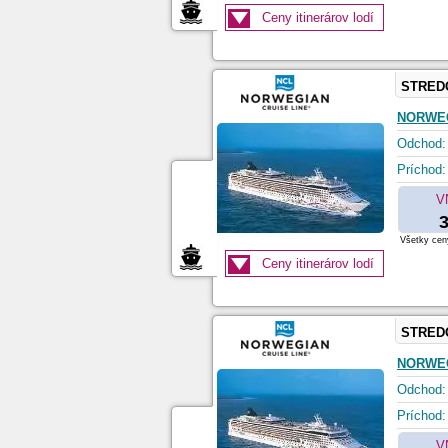
Ceny itinerárov lodí
STRED
NORWEG
Odchod:
Príchod:
V
3
Všetky ceny
Ceny itinerárov lodí
STRED
NORWEG
Odchod:
Príchod:
V