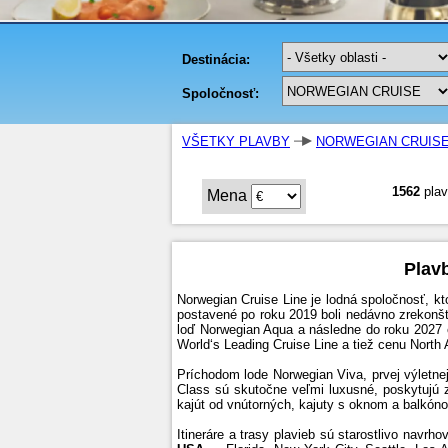
VŠETKY PLAVBY
NORWEGIAN CRUIS
1562
plav
Mena
Plav
Norwegian Cruise Line je lodná spoločnosť, k
postavené po roku 2019 boli nedávno zrekonš
loď Norwegian Aqua a následne do roku 2027 
World‘s Leading Cruise Line a tiež cenu North
Príchodom lode Norwegian Viva, prvej výletnej
Class sú skutočne veľmi luxusné, poskytujú 
kajút od vnútorných, kajuty s oknom a balkóno
Itineráre a trasy plavieb sú starostlivo navr