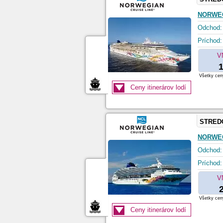
NORWE
Odchod:
Príchod:
V
1
Všetky ceny
Ceny itinerárov lodí
STRED
NORWE
Odchod:
Príchod:
V
Všetky ceny
Ceny itinerárov lodí