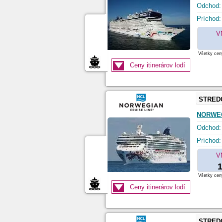
Odchod:
Príchod:
V
Všetky ceny
Ceny itinerárov lodí
STRED
NORWE
Odchod:
Príchod:
V
1
Všetky ceny
Ceny itinerárov lodí
STRED