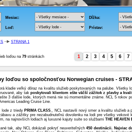
ES
STRANA 1
1
2
3
4
5
6
7
ieb loďou na
79
stránkách
by loďou so spoločnosťou Norwegian cruises - STR
torá kladie veľký dôraz na kvalitu služieb poskytovaných na palube. Všetky
truované, aby tak
poskytovali klientom ešte väčší zážitok z plavby a kval
ešte 3 ďalšie lode, ktorých mená nie sú momentálne známe. NCL 5 rokov po
 Americas Leading Cruise Line.
 lode z triedy
PRIMA CLASS
,, NCL nastavili nový smer a kvalitu služieb a 
zábavu a zážitky pre nezabudnuteľnú dovolenku na lodi pre všetky vekové k
m, na najnovších lodiach aj luxusné kajuty suite so službami
THE HEAVEN 
hované tak, aby NCL dokázali pokryť neuveriteľných
450 destinácii. Najviac