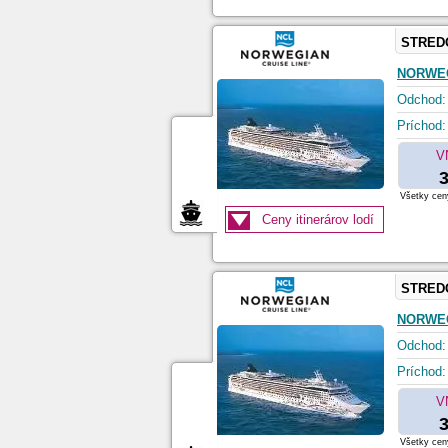
STRED
NORWEG
Odchod:
Príchod:
V
3
Všetky ceny
Ceny itinerárov lodí
STRED
NORWEG
Odchod:
Príchod:
V
3
Všetky ceny