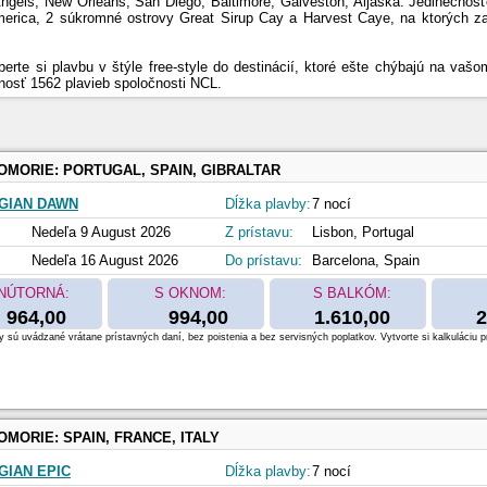
 Angels, New Orleans, San Diego, Baltimore, Galveston, Aljaška. Jedinečnosť
merica, 2 súkromné ostrovy Great Sirup Cay a Harvest Caye, na ktorých za
berte si plavbu v štýle free-style do destinácií, ktoré ešte chýbajú na v
osť 1562 plavieb spoločnosti NCL.
OMORIE:
PORTUGAL, SPAIN, GIBRALTAR
GIAN DAWN
Dĺžka plavby:
7 nocí
Nedeľa 9 August 2026
Z prístavu:
Lisbon, Portugal
Nedeľa 16 August 2026
Do prístavu:
Barcelona, Spain
NÚTORNÁ:
S OKNOM:
S BALKÓM:
964,00
994,00
1.610,00
2
 sú uvádzané vrátane prístavných daní, bez poistenia a bez servisných poplatkov. Vytvorte si kalkuláciu p
OMORIE:
SPAIN, FRANCE, ITALY
IAN EPIC
Dĺžka plavby:
7 nocí