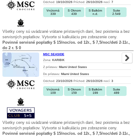
Odchod:
19/10/2026
Príchod:
26/10/2026
nocí:
7
Vnútorná
S Oknom
S Balkóm
Suite
339
439
n.d.
2.549
Všetky ceny sú uvádzané vrátane prístavných daní, bez poistenia a bez
servisných poplatkov. Vytvorte si kalkuláciu pre zobrazenie ceny.
Povinné servisné poplatky $ 15/noc/os. od 12r., $ 7,5/noc/deti 2-11r.,
do 2 r. $ 0
MSC SEASIDE
Zona:
KARIBIK
Z prístavu:
Miami United States
Do prístavu:
Miami United States
Odchod:
23/10/2026
Príchod:
26/10/2026
nocí:
3
Vnútorná
S Oknom
S Balkóm
Suite
109
159
199
489
Všetky ceny sú uvádzané vrátane prístavných daní, bez poistenia a bez
servisných poplatkov. Vytvorte si kalkuláciu pre zobrazenie ceny.
Povinné servisné poplatky $ 15/noc/os. od 12r., $ 7,5/noc/deti 2-11r.,