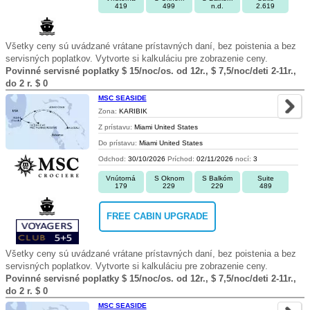
419
499
n.d.
2.619
Všetky ceny sú uvádzané vrátane prístavných daní, bez poistenia a bez
servisných poplatkov. Vytvorte si kalkuláciu pre zobrazenie ceny.
Povinné servisné poplatky $ 15/noc/os. od 12r., $ 7,5/noc/deti 2-11r.,
do 2 r. $ 0
MSC SEASIDE
Zona:
KARIBIK
Z prístavu:
Miami United States
Do prístavu:
Miami United States
Odchod:
30/10/2026
Príchod:
02/11/2026
nocí:
3
Vnútorná
S Oknom
S Balkóm
Suite
179
229
229
489
FREE CABIN UPGRADE
Všetky ceny sú uvádzané vrátane prístavných daní, bez poistenia a bez
servisných poplatkov. Vytvorte si kalkuláciu pre zobrazenie ceny.
Povinné servisné poplatky $ 15/noc/os. od 12r., $ 7,5/noc/deti 2-11r.,
do 2 r. $ 0
MSC SEASIDE