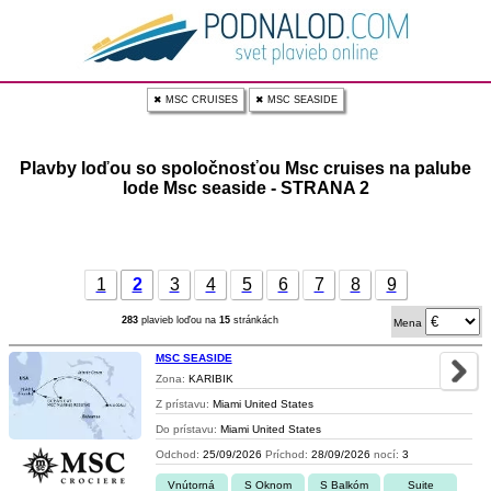
✖ MSC CRUISES
✖ MSC SEASIDE
Plavby loďou so spoločnosťou Msc cruises na palube
lode Msc seaside - STRANA 2
1
2
3
4
5
6
7
8
9
283
plavieb loďou na
15
stránkách
Mena
MSC SEASIDE
Zona:
KARIBIK
Z prístavu:
Miami United States
Do prístavu:
Miami United States
Odchod:
25/09/2026
Príchod:
28/09/2026
nocí:
3
Vnútorná
S Oknom
S Balkóm
Suite