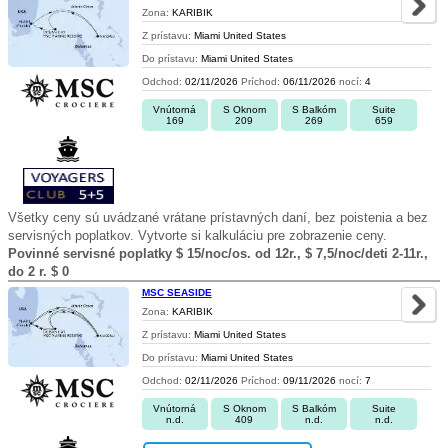
Zona:
KARIBIK
Z prístavu:
Miami United States
Do prístavu:
Miami United States
Odchod:
02/11/2026
Príchod:
06/11/2026
nocí:
4
Vnútorná
S Oknom
S Balkóm
Suite
169
209
269
659
Všetky ceny sú uvádzané vrátane prístavných daní, bez poistenia a bez
servisných poplatkov. Vytvorte si kalkuláciu pre zobrazenie ceny.
Povinné servisné poplatky $ 15/noc/os. od 12r., $ 7,5/noc/deti 2-11r.,
do 2 r. $ 0
MSC SEASIDE
Zona:
KARIBIK
Z prístavu:
Miami United States
Do prístavu:
Miami United States
Odchod:
02/11/2026
Príchod:
09/11/2026
nocí:
7
Vnútorná
S Oknom
S Balkóm
Suite
n.d.
409
n.d.
n.d.