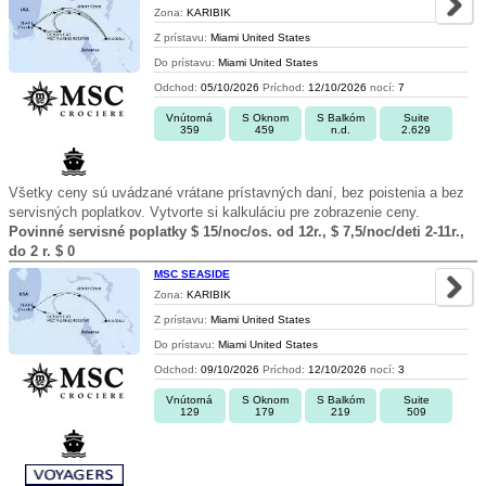
Zona:
KARIBIK
Z prístavu:
Miami United States
Do prístavu:
Miami United States
Odchod:
05/10/2026
Príchod:
12/10/2026
nocí:
7
Vnútorná
S Oknom
S Balkóm
Suite
359
459
n.d.
2.629
Všetky ceny sú uvádzané vrátane prístavných daní, bez poistenia a bez
servisných poplatkov. Vytvorte si kalkuláciu pre zobrazenie ceny.
Povinné servisné poplatky $ 15/noc/os. od 12r., $ 7,5/noc/deti 2-11r.,
do 2 r. $ 0
MSC SEASIDE
Zona:
KARIBIK
Z prístavu:
Miami United States
Do prístavu:
Miami United States
Odchod:
09/10/2026
Príchod:
12/10/2026
nocí:
3
Vnútorná
S Oknom
S Balkóm
Suite
129
179
219
509