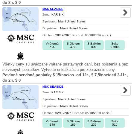
do 2 r. $ 0
MSC SEASIDE
Zona:
KARIBIK
Z prístavu:
Miami United States
Do prístavu:
Miami United States
Odchod:
28/09/2026
Príchod:
05/10/2026
nocí:
7
Vnútorná
S Oknom
S Balkóm
Suite
n.d.
479
n.d.
2.689
Všetky ceny sú uvádzané vrátane prístavných daní, bez poistenia a bez
servisných poplatkov. Vytvorte si kalkuláciu pre zobrazenie ceny.
Povinné servisné poplatky $ 15/noc/os. od 12r., $ 7,5/noc/deti 2-11r.,
do 2 r. $ 0
MSC SEASIDE
Zona:
KARIBIK
Z prístavu:
Miami United States
Do prístavu:
Miami United States
Odchod:
02/10/2026
Príchod:
05/10/2026
nocí:
3
Vnútorná
S Oknom
S Balkóm
Suite
149
189
239
519