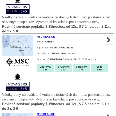
Všetky ceny sú uvádzané vrátane prístavných daní, bez poistenia a bez
servisných poplatkov. Vytvorte si kalkuláciu pre zobrazenie ceny.
Povinné servisné poplatky $ 15/noc/os. od 12r., $ 7,5/noc/deti 2-11r.,
do 2 r. $ 0
MSC SEASIDE
Zona:
KARIBIK
Z prístavu:
Miami United States
Do prístavu:
Miami United States
Odchod:
05/10/2026
Príchod:
09/10/2026
nocí:
4
Vnútorná
S Oknom
S Balkóm
Suite
189
239
279
689
Všetky ceny sú uvádzané vrátane prístavných daní, bez poistenia a bez
servisných poplatkov. Vytvorte si kalkuláciu pre zobrazenie ceny.
Povinné servisné poplatky $ 15/noc/os. od 12r., $ 7,5/noc/deti 2-11r.,
do 2 r. $ 0
MSC SEASIDE