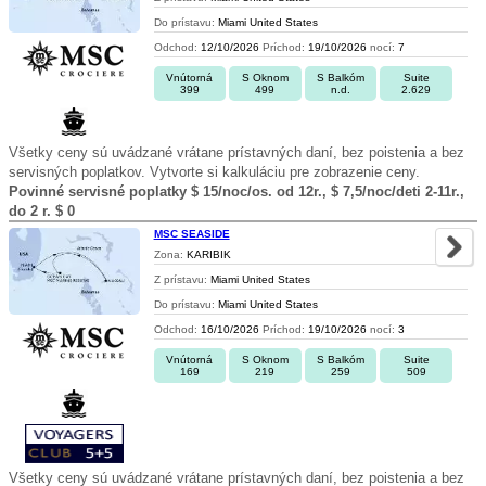
Do prístavu:
Miami United States
Odchod:
12/10/2026
Príchod:
19/10/2026
nocí:
7
Vnútorná
S Oknom
S Balkóm
Suite
399
499
n.d.
2.629
Všetky ceny sú uvádzané vrátane prístavných daní, bez poistenia a bez
servisných poplatkov. Vytvorte si kalkuláciu pre zobrazenie ceny.
Povinné servisné poplatky $ 15/noc/os. od 12r., $ 7,5/noc/deti 2-11r.,
do 2 r. $ 0
MSC SEASIDE
Zona:
KARIBIK
Z prístavu:
Miami United States
Do prístavu:
Miami United States
Odchod:
16/10/2026
Príchod:
19/10/2026
nocí:
3
Vnútorná
S Oknom
S Balkóm
Suite
169
219
259
509
Všetky ceny sú uvádzané vrátane prístavných daní, bez poistenia a bez