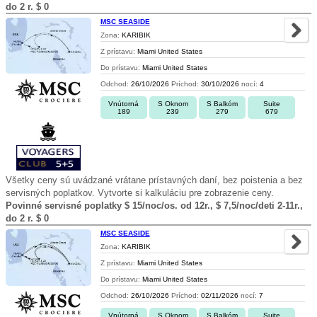
do 2 r. $ 0
MSC SEASIDE
Zona:
KARIBIK
Z prístavu:
Miami United States
Do prístavu:
Miami United States
Odchod:
26/10/2026
Príchod:
30/10/2026
nocí:
4
Vnútorná
S Oknom
S Balkóm
Suite
189
239
279
679
Všetky ceny sú uvádzané vrátane prístavných daní, bez poistenia a bez
servisných poplatkov. Vytvorte si kalkuláciu pre zobrazenie ceny.
Povinné servisné poplatky $ 15/noc/os. od 12r., $ 7,5/noc/deti 2-11r.,
do 2 r. $ 0
MSC SEASIDE
Zona:
KARIBIK
Z prístavu:
Miami United States
Do prístavu:
Miami United States
Odchod:
26/10/2026
Príchod:
02/11/2026
nocí:
7
Vnútorná
S Oknom
S Balkóm
Suite