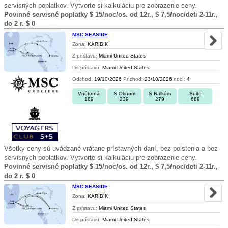
servisných poplatkov. Vytvorte si kalkuláciu pre zobrazenie ceny.
Povinné servisné poplatky $ 15/noc/os. od 12r., $ 7,5/noc/deti 2-11r.,
do 2 r. $ 0
MSC SEASIDE
Zona:
KARIBIK
Z prístavu:
Miami United States
Do prístavu:
Miami United States
Odchod:
19/10/2026
Príchod:
23/10/2026
nocí:
4
Vnútorná
S Oknom
S Balkóm
Suite
189
239
279
689
Všetky ceny sú uvádzané vrátane prístavných daní, bez poistenia a bez
servisných poplatkov. Vytvorte si kalkuláciu pre zobrazenie ceny.
Povinné servisné poplatky $ 15/noc/os. od 12r., $ 7,5/noc/deti 2-11r.,
do 2 r. $ 0
MSC SEASIDE
Zona:
KARIBIK
Z prístavu:
Miami United States
Do prístavu:
Miami United States