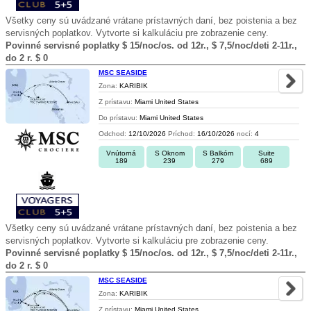
Všetky ceny sú uvádzané vrátane prístavných daní, bez poistenia a bez
servisných poplatkov. Vytvorte si kalkuláciu pre zobrazenie ceny.
Povinné servisné poplatky $ 15/noc/os. od 12r., $ 7,5/noc/deti 2-11r.,
do 2 r. $ 0
MSC SEASIDE
Zona:
KARIBIK
Z prístavu:
Miami United States
Do prístavu:
Miami United States
Odchod:
12/10/2026
Príchod:
16/10/2026
nocí:
4
Vnútorná
S Oknom
S Balkóm
Suite
189
239
279
689
Všetky ceny sú uvádzané vrátane prístavných daní, bez poistenia a bez
servisných poplatkov. Vytvorte si kalkuláciu pre zobrazenie ceny.
Povinné servisné poplatky $ 15/noc/os. od 12r., $ 7,5/noc/deti 2-11r.,
do 2 r. $ 0
MSC SEASIDE
Zona:
KARIBIK
Z prístavu:
Miami United States