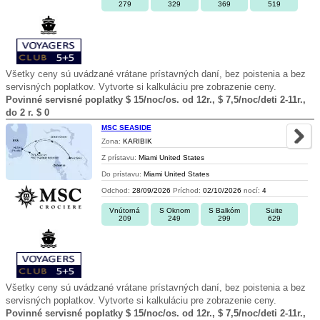
279
329
369
519
Všetky ceny sú uvádzané vrátane prístavných daní, bez poistenia a bez
servisných poplatkov. Vytvorte si kalkuláciu pre zobrazenie ceny.
Povinné servisné poplatky $ 15/noc/os. od 12r., $ 7,5/noc/deti 2-11r.,
do 2 r. $ 0
MSC SEASIDE
Zona:
KARIBIK
Z prístavu:
Miami United States
Do prístavu:
Miami United States
Odchod:
28/09/2026
Príchod:
02/10/2026
nocí:
4
Vnútorná
S Oknom
S Balkóm
Suite
209
249
299
629
Všetky ceny sú uvádzané vrátane prístavných daní, bez poistenia a bez
servisných poplatkov. Vytvorte si kalkuláciu pre zobrazenie ceny.
Povinné servisné poplatky $ 15/noc/os. od 12r., $ 7,5/noc/deti 2-11r.,