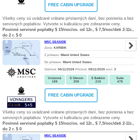
FREE CABIN UPGRADE
Všetky ceny sú uvádzané vrátane prístavných daní, bez poistenia a bez
servisných poplatkov. Vytvorte si kalkuláciu pre zobrazenie ceny.
Povinné servisné poplatky $ 15/noc/os. od 12r., $ 7,5/noc/deti 2-11r.,
do 2 r. $ 0
MSC SEASIDE
Zona:
KARIBIK
Z prístavu:
Miami United States
Do prístavu:
Miami United States
Odchod:
06/11/2026
Príchod:
09/11/2026
nocí:
3
Vnútorná
S Oknom
S Balkóm
Suite
169
209
219
479
FREE CABIN UPGRADE
Všetky ceny sú uvádzané vrátane prístavných daní, bez poistenia a bez
servisných poplatkov. Vytvorte si kalkuláciu pre zobrazenie ceny.
Povinné servisné poplatky $ 15/noc/os. od 12r., $ 7,5/noc/deti 2-11r.,
do 2 r. $ 0
MSC SEASIDE