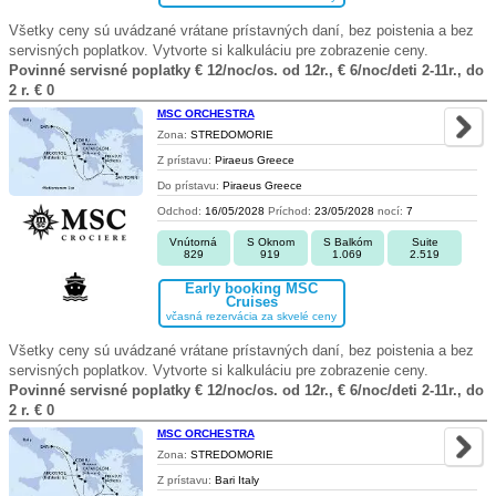
Všetky ceny sú uvádzané vrátane prístavných daní, bez poistenia a bez
servisných poplatkov. Vytvorte si kalkuláciu pre zobrazenie ceny.
Povinné servisné poplatky € 12/noc/os. od 12r., € 6/noc/deti 2-11r., do
2 r. € 0
MSC ORCHESTRA
Zona:
STREDOMORIE
Z prístavu:
Piraeus Greece
Do prístavu:
Piraeus Greece
Odchod:
16/05/2028
Príchod:
23/05/2028
nocí:
7
Vnútorná
S Oknom
S Balkóm
Suite
829
919
1.069
2.519
Early booking MSC
Cruises
včasná rezervácia za skvelé ceny
Všetky ceny sú uvádzané vrátane prístavných daní, bez poistenia a bez
servisných poplatkov. Vytvorte si kalkuláciu pre zobrazenie ceny.
Povinné servisné poplatky € 12/noc/os. od 12r., € 6/noc/deti 2-11r., do
2 r. € 0
MSC ORCHESTRA
Zona:
STREDOMORIE
Z prístavu:
Bari Italy