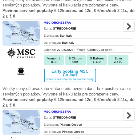
servisných poplatkov. Vytvorte si kalkuláciu pre zobrazenie ceny.
Povinné servisné poplatky € 12/noc/os. od 12r., € 6/noc/deti 2-11r., do
2 r. € 0
MSC ORCHESTRA
Zona:
STREDOMORIE
Z prístavu:
Bari Italy
Do prístavu:
Bari Italy
Odchod:
27/05/2028
Príchod:
03/06/2028
nocí:
7
Vnútorná
S Oknom
S Balkóm
Suite
879
969
1.119
2.579
Early booking MSC
Cruises
včasná rezervácia za skvelé ceny
Všetky ceny sú uvádzané vrátane prístavných daní, bez poistenia a bez
servisných poplatkov. Vytvorte si kalkuláciu pre zobrazenie ceny.
Povinné servisné poplatky € 12/noc/os. od 12r., € 6/noc/deti 2-11r., do
2 r. € 0
MSC ORCHESTRA
Zona:
STREDOMORIE
Z prístavu:
Piraeus Greece
Do prístavu:
Piraeus Greece