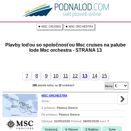
✖ MSC CRUISES
✖ MSC ORCHESTRA
Plavby loďou so spoločnosťou Msc cruises na palube
lode Msc orchestra - STRANA 13
7
8
9
10
11
12
13
14
15
288
plavieb loďou na
15
stránkách
Mena
MSC ORCHESTRA
Zona:
Z prístavu:
Piraeus Greece
Do prístavu:
Piraeus Greece
Odchod:
02/05/2028
Príchod:
09/05/2028
nocí:
7
Vnútorná
S Oknom
S Balkóm
Suite