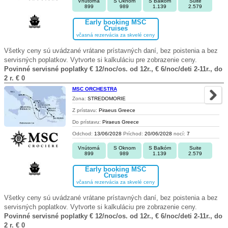
Vnútorná
S Oknom
S Balkóm
Suite
899
989
1.139
2.579
Early booking MSC
Cruises
včasná rezervácia za skvelé ceny
Všetky ceny sú uvádzané vrátane prístavných daní, bez poistenia a bez
servisných poplatkov. Vytvorte si kalkuláciu pre zobrazenie ceny.
Povinné servisné poplatky € 12/noc/os. od 12r., € 6/noc/deti 2-11r., do
2 r. € 0
MSC ORCHESTRA
Zona:
STREDOMORIE
Z prístavu:
Piraeus Greece
Do prístavu:
Piraeus Greece
Odchod:
13/06/2028
Príchod:
20/06/2028
nocí:
7
Vnútorná
S Oknom
S Balkóm
Suite
899
989
1.139
2.579
Early booking MSC
Cruises
včasná rezervácia za skvelé ceny
Všetky ceny sú uvádzané vrátane prístavných daní, bez poistenia a bez
servisných poplatkov. Vytvorte si kalkuláciu pre zobrazenie ceny.
Povinné servisné poplatky € 12/noc/os. od 12r., € 6/noc/deti 2-11r., do
2 r. € 0