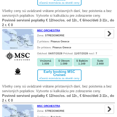
včasná rezervácia za skvelé ceny
Všetky ceny sú uvádzané vrátane prístavných daní, bez poistenia a bez
servisných poplatkov. Vytvorte si kalkuláciu pre zobrazenie ceny.
Povinné servisné poplatky € 12/noc/os. od 12r., € 6/noc/deti 2-11r., do
2 r. € 0
MSC ORCHESTRA
Zona:
STREDOMORIE
Z prístavu:
Piraeus Greece
Do prístavu:
Piraeus Greece
Odchod:
04/07/2028
Príchod:
11/07/2028
nocí:
7
Vnútorná
S Oknom
S Balkóm
Suite
1.009
1.099
1.249
2.669
Early booking MSC
Cruises
včasná rezervácia za skvelé ceny
Všetky ceny sú uvádzané vrátane prístavných daní, bez poistenia a bez
servisných poplatkov. Vytvorte si kalkuláciu pre zobrazenie ceny.
Povinné servisné poplatky € 12/noc/os. od 12r., € 6/noc/deti 2-11r., do
2 r. € 0
MSC ORCHESTRA
Zona:
STREDOMORIE
Z prístavu:
Bari Italy