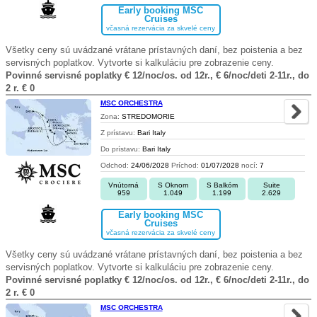
Early booking MSC
Cruises
včasná rezervácia za skvelé ceny
Všetky ceny sú uvádzané vrátane prístavných daní, bez poistenia a bez
servisných poplatkov. Vytvorte si kalkuláciu pre zobrazenie ceny.
Povinné servisné poplatky € 12/noc/os. od 12r., € 6/noc/deti 2-11r., do
2 r. € 0
MSC ORCHESTRA
Zona:
STREDOMORIE
Z prístavu:
Bari Italy
Do prístavu:
Bari Italy
Odchod:
24/06/2028
Príchod:
01/07/2028
nocí:
7
Vnútorná
S Oknom
S Balkóm
Suite
959
1.049
1.199
2.629
Early booking MSC
Cruises
včasná rezervácia za skvelé ceny
Všetky ceny sú uvádzané vrátane prístavných daní, bez poistenia a bez
servisných poplatkov. Vytvorte si kalkuláciu pre zobrazenie ceny.
Povinné servisné poplatky € 12/noc/os. od 12r., € 6/noc/deti 2-11r., do
2 r. € 0
MSC ORCHESTRA