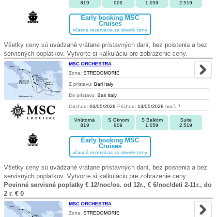
819
909
1.059
2.519
Early booking MSC
Cruises
včasná rezervácia za skvelé ceny
Všetky ceny sú uvádzané vrátane prístavných daní, bez poistenia a bez
servisných poplatkov. Vytvorte si kalkuláciu pre zobrazenie ceny.
MSC ORCHESTRA
Zona:
STREDOMORIE
Z prístavu:
Bari Italy
Do prístavu:
Bari Italy
Odchod:
06/05/2028
Príchod:
13/05/2028
nocí:
7
Vnútorná
S Oknom
S Balkóm
Suite
819
909
1.059
2.519
Early booking MSC
Cruises
včasná rezervácia za skvelé ceny
Všetky ceny sú uvádzané vrátane prístavných daní, bez poistenia a bez
servisných poplatkov. Vytvorte si kalkuláciu pre zobrazenie ceny.
Povinné servisné poplatky € 12/noc/os. od 12r., € 6/noc/deti 2-11r., do
2 r. € 0
MSC ORCHESTRA
Zona:
STREDOMORIE