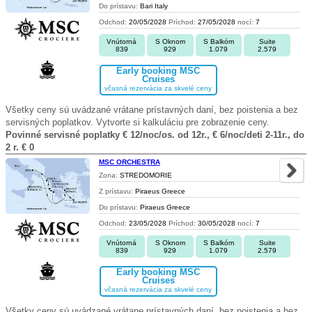
Do prístavu:
Bari Italy
Odchod:
20/05/2028
Príchod:
27/05/2028
nocí:
7
Vnútorná
S Oknom
S Balkóm
Suite
839
929
1.079
2.579
Early booking MSC
Cruises
včasná rezervácia za skvelé ceny
Všetky ceny sú uvádzané vrátane prístavných daní, bez poistenia a bez
servisných poplatkov. Vytvorte si kalkuláciu pre zobrazenie ceny.
Povinné servisné poplatky € 12/noc/os. od 12r., € 6/noc/deti 2-11r., do
2 r. € 0
MSC ORCHESTRA
Zona:
STREDOMORIE
Z prístavu:
Piraeus Greece
Do prístavu:
Piraeus Greece
Odchod:
23/05/2028
Príchod:
30/05/2028
nocí:
7
Vnútorná
S Oknom
S Balkóm
Suite
839
929
1.079
2.579
Early booking MSC
Cruises
včasná rezervácia za skvelé ceny
Všetky ceny sú uvádzané vrátane prístavných daní, bez poistenia a bez