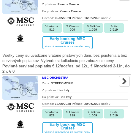
Z prístavu:
Piraeus Greece
Do prístavu:
Piraeus Greece
Odchod:
09/05/2028
Príchod:
16/05/2028
nocí:
7
Vnútorná
S Oknom
S Balkóm
Suite
819
909
1.059
2.519
Early booking MSC
Cruises
včasná rezervácia za skvelé ceny
Všetky ceny sú uvádzané vrátane prístavných daní, bez poistenia a bez
servisných poplatkov. Vytvorte si kalkuláciu pre zobrazenie ceny.
Povinné servisné poplatky € 12/noc/os. od 12r., € 6/noc/deti 2-11r., do
2 r. € 0
MSC ORCHESTRA
Zona:
STREDOMORIE
Z prístavu:
Bari Italy
Do prístavu:
Bari Italy
Odchod:
13/05/2028
Príchod:
20/05/2028
nocí:
7
Vnútorná
S Oknom
S Balkóm
Suite
829
919
1.069
2.519
Early booking MSC
Cruises
včasná rezervácia za skvelé ceny