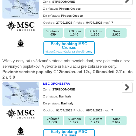
Zona:
STREDOMORIE
Z prístavu:
Piraeus Greece
Do prístavu:
Piraeus Greece
Odchod:
27/06/2028
Príchod:
04/07/2028
nocí:
7
Vnútorná
S Oknom
S Balkóm
Suite
959
1.049
1.199
2.629
Early booking MSC
Cruises
včasná rezervácia za skvelé ceny
Všetky ceny sú uvádzané vrátane prístavných daní, bez poistenia a bez
servisných poplatkov. Vytvorte si kalkuláciu pre zobrazenie ceny.
Povinné servisné poplatky € 12/noc/os. od 12r., € 6/noc/deti 2-11r., do
2 r. € 0
MSC ORCHESTRA
Zona:
STREDOMORIE
Z prístavu:
Bari Italy
Do prístavu:
Bari Italy
Odchod:
01/07/2028
Príchod:
08/07/2028
nocí:
7
Vnútorná
S Oknom
S Balkóm
Suite
1.009
1.099
1.249
2.669
Early booking MSC
Cruises