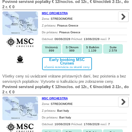
Povinné servisné poplatky € 12/noc/os. od 12r., € 6/noc/deti 2-11r., do
2 r. € 0
MSC ORCHESTRA
Zona:
STREDOMORIE
Z prístavu:
Piraeus Greece
Do prístavu:
Piraeus Greece
Odchod:
06/06/2028
Príchod:
13/06/2028
nocí:
7
Vnútorná
S Oknom
S Balkóm
Suite
899
989
1.139
2.579
Early booking MSC
Cruises
včasná rezervácia za skvelé ceny
Všetky ceny sú uvádzané vrátane prístavných daní, bez poistenia a bez
servisných poplatkov. Vytvorte si kalkuláciu pre zobrazenie ceny.
Povinné servisné poplatky € 12/noc/os. od 12r., € 6/noc/deti 2-11r., do
2 r. € 0
MSC ORCHESTRA
Zona:
STREDOMORIE
Z prístavu:
Bari Italy
Do prístavu:
Bari Italy
Odchod:
10/06/2028
Príchod:
17/06/2028
nocí:
7