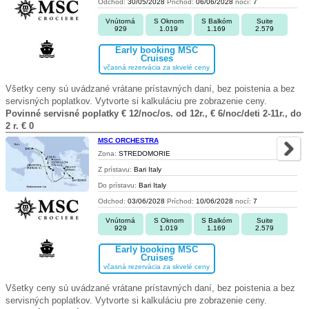
Odchod:
30/05/2028
Príchod:
06/06/2028
nocí:
7
Vnútorná
S Oknom
S Balkóm
Suite
929
1.019
1.169
2.579
Early booking MSC
Cruises
včasná rezervácia za skvelé ceny
Všetky ceny sú uvádzané vrátane prístavných daní, bez poistenia a bez
servisných poplatkov. Vytvorte si kalkuláciu pre zobrazenie ceny.
Povinné servisné poplatky € 12/noc/os. od 12r., € 6/noc/deti 2-11r., do
2 r. € 0
MSC ORCHESTRA
Zona:
STREDOMORIE
Z prístavu:
Bari Italy
Do prístavu:
Bari Italy
Odchod:
03/06/2028
Príchod:
10/06/2028
nocí:
7
Vnútorná
S Oknom
S Balkóm
Suite
929
1.019
1.169
2.579
Early booking MSC
Cruises
včasná rezervácia za skvelé ceny
Všetky ceny sú uvádzané vrátane prístavných daní, bez poistenia a bez
servisných poplatkov. Vytvorte si kalkuláciu pre zobrazenie ceny.