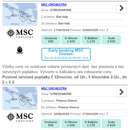
MSC ORCHESTRA
Zona:
STREDOMORIE
Z prístavu:
Bari Italy
Do prístavu:
Bari Italy
Odchod:
17/06/2028
Príchod:
24/06/2028
nocí:
7
Vnútorná
S Oknom
S Balkóm
Suite
939
1.029
1.179
2.629
Early booking MSC
Cruises
včasná rezervácia za skvelé ceny
Všetky ceny sú uvádzané vrátane prístavných daní, bez poistenia a bez
servisných poplatkov. Vytvorte si kalkuláciu pre zobrazenie ceny.
Povinné servisné poplatky € 12/noc/os. od 12r., € 6/noc/deti 2-11r., do
2 r. € 0
MSC ORCHESTRA
Zona:
STREDOMORIE
Z prístavu:
Piraeus Greece
Do prístavu:
Piraeus Greece
Odchod:
20/06/2028
Príchod:
27/06/2028
nocí:
7
Vnútorná
S Oknom
S Balkóm
Suite
939
1.029
1.179
2.629