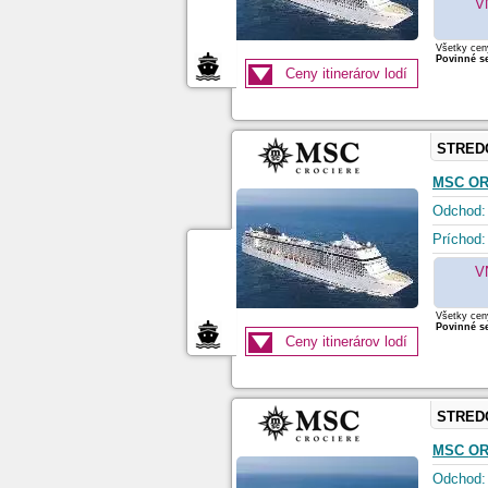
V
Všetky ceny
Povinné se
Ceny itinerárov lodí
STRED
MSC O
Odchod:
Príchod:
V
Všetky ceny
Povinné se
Ceny itinerárov lodí
STRED
MSC O
Odchod: