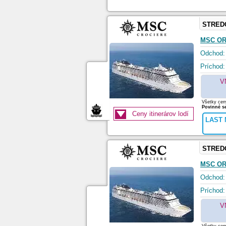
STRED
MSC O
Odchod:
Príchod:
V
Všetky ceny
Povinné se
Ceny itinerárov lodí
LAST 
STRED
MSC O
Odchod:
Príchod:
V