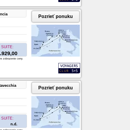
encia
Pozrieť ponuku
SUITE:
.929,00
re zobrazenie ceny.
tavecchia
Pozrieť ponuku
SUITE:
n.d.