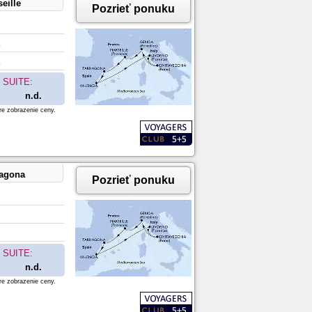
eille
Pozrieť ponuku
SUITE:
n.d.
re zobrazenie ceny.
ragona
Pozrieť ponuku
SUITE:
n.d.
re zobrazenie ceny.