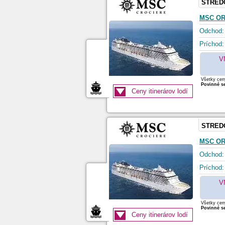
STRED
MSC O
Odchod:
Príchod:
V
Všetky ceny
Povinné se
Ceny itinerárov lodí
STRED
MSC O
Odchod:
Príchod:
V
Všetky ceny
Povinné se
Ceny itinerárov lodí