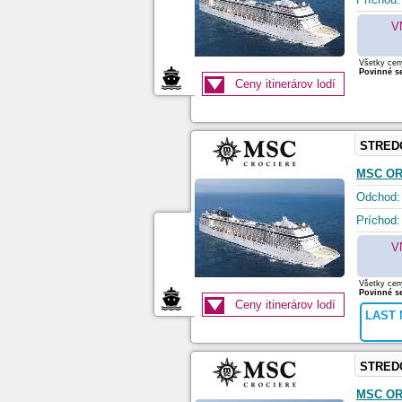
V
Všetky ceny
Povinné se
Ceny itinerárov lodí
STRED
MSC O
Odchod:
Príchod:
V
Všetky ceny
Povinné se
Ceny itinerárov lodí
LAST 
STRED
MSC O