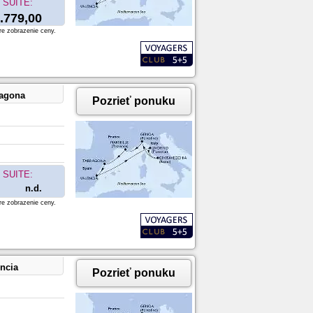
SUITE:
.779,00
re zobrazenie ceny.
ragona
Pozrieť ponuku
SUITE:
n.d.
re zobrazenie ceny.
encia
Pozrieť ponuku