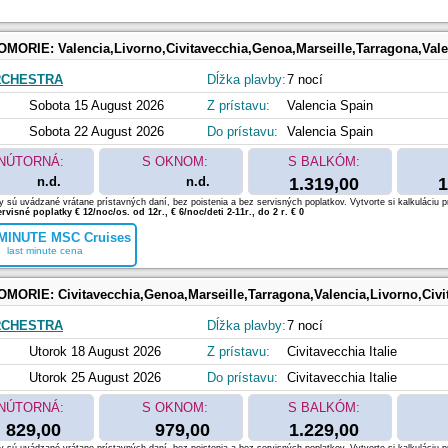
OMORIE:
Valencia,Livorno,Civitavecchia,Genoa,Marseille,Tarragona,Val
RCHESTRA
Dĺžka plavby:
7 nocí
Sobota 15 August 2026
Z prístavu:
Valencia Spain
Sobota 22 August 2026
Do prístavu:
Valencia Spain
NÚTORNÁ:
S OKNOM:
S BALKÓM:
n.d.
n.d.
1.319,00
1
 sú uvádzané vrátane prístavných daní, bez poistenia a bez servisných poplatkov. Vytvorte si kalkuláciu p
rvisné poplatky € 12/noc/os. od 12r., € 6/noc/deti 2-11r., do 2 r. € 0
MINUTE MSC Cruises
last minute cena
OMORIE:
Civitavecchia,Genoa,Marseille,Tarragona,Valencia,Livorno,Civi
RCHESTRA
Dĺžka plavby:
7 nocí
Utorok 18 August 2026
Z prístavu:
Civitavecchia Italie
Utorok 25 August 2026
Do prístavu:
Civitavecchia Italie
NÚTORNÁ:
S OKNOM:
S BALKÓM:
829,00
979,00
1.229,00