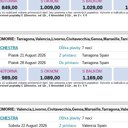
NÚTORNÁ:
S OKNOM:
S BALKÓM:
849,00
1.009,00
1.029,00
1
 sú uvádzané vrátane prístavných daní, bez poistenia a bez servisných poplatkov. Vytvorte si kalkuláciu p
rvisné poplatky € 12/noc/os. od 12r., € 6/noc/deti 2-11r., do 2 r. € 0
OMORIE:
Tarragona,Valencia,Livorno,Civitavecchia,Genoa,Marseille,Tar
RCHESTRA
Dĺžka plavby:
7 nocí
Piatok 21 August 2026
Z prístavu:
Tarragona Spain
Piatok 28 August 2026
Do prístavu:
Tarragona Spain
NÚTORNÁ:
S OKNOM:
S BALKÓM:
989,00
1.089,00
1.169,00
 sú uvádzané vrátane prístavných daní, bez poistenia a bez servisných poplatkov. Vytvorte si kalkuláciu p
rvisné poplatky € 12/noc/os. od 12r., € 6/noc/deti 2-11r., do 2 r. € 0
OMORIE:
Valencia,Livorno,Civitavecchia,Genoa,Marseille,Tarragona,Val
RCHESTRA
Dĺžka plavby:
7 nocí
Sobota 22 August 2026
Z prístavu:
Valencia Spain