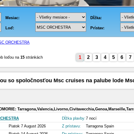
SC ORCHESTRA
1
2
3
4
5
6
7
eb loďou na
15
stránkách
ou so spoločnosťou Msc cruises na palube lode Ms
OMORIE:
Tarragona,Valencia,Livorno,Civitavecchia,Genoa,Marseille,Tar
RCHESTRA
Dĺžka plavby:
7 nocí
Piatok 7 August 2026
Z prístavu:
Tarragona Spain
Piatok 14 August 2026
Do prístavu:
Tarragona Spain