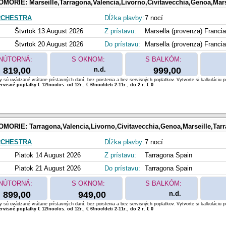
OMORIE:
Marseille,Tarragona,Valencia,Livorno,Civitavecchia,Genoa,Mars
RCHESTRA
Dĺžka plavby:
7 nocí
Štvrtok 13 August 2026
Z prístavu:
Marsella (provenza) Francia
Štvrtok 20 August 2026
Do prístavu:
Marsella (provenza) Francia
NÚTORNÁ:
S OKNOM:
S BALKÓM:
819,00
n.d.
999,00
 sú uvádzané vrátane prístavných daní, bez poistenia a bez servisných poplatkov. Vytvorte si kalkuláciu p
rvisné poplatky € 12/noc/os. od 12r., € 6/noc/deti 2-11r., do 2 r. € 0
OMORIE:
Tarragona,Valencia,Livorno,Civitavecchia,Genoa,Marseille,Tar
RCHESTRA
Dĺžka plavby:
7 nocí
Piatok 14 August 2026
Z prístavu:
Tarragona Spain
Piatok 21 August 2026
Do prístavu:
Tarragona Spain
NÚTORNÁ:
S OKNOM:
S BALKÓM:
899,00
949,00
n.d.
 sú uvádzané vrátane prístavných daní, bez poistenia a bez servisných poplatkov. Vytvorte si kalkuláciu p
rvisné poplatky € 12/noc/os. od 12r., € 6/noc/deti 2-11r., do 2 r. € 0