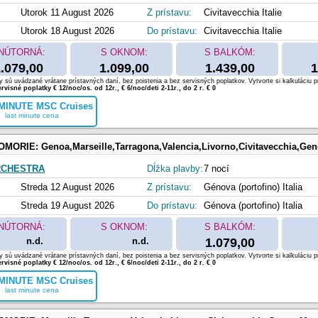
Utorok 11 August 2026
Z prístavu:
Civitavecchia Italie
Utorok 18 August 2026
Do prístavu:
Civitavecchia Italie
NÚTORNÁ:
S OKNOM:
S BALKÓM:
.079,00
1.099,00
1.439,00
1
 sú uvádzané vrátane prístavných daní, bez poistenia a bez servisných poplatkov. Vytvorte si kalkuláciu p
rvisné poplatky € 12/noc/os. od 12r., € 6/noc/deti 2-11r., do 2 r. € 0
MINUTE MSC Cruises
last minute cena
OMORIE:
Genoa,Marseille,Tarragona,Valencia,Livorno,Civitavecchia,Ge
RCHESTRA
Dĺžka plavby:
7 nocí
Streda 12 August 2026
Z prístavu:
Génova (portofino) Italia
Streda 19 August 2026
Do prístavu:
Génova (portofino) Italia
NÚTORNÁ:
S OKNOM:
S BALKÓM:
n.d.
n.d.
1.079,00
 sú uvádzané vrátane prístavných daní, bez poistenia a bez servisných poplatkov. Vytvorte si kalkuláciu p
rvisné poplatky € 12/noc/os. od 12r., € 6/noc/deti 2-11r., do 2 r. € 0
MINUTE MSC Cruises
last minute cena