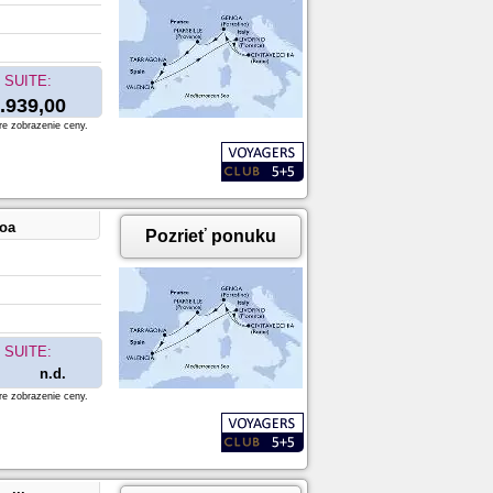
SUITE:
.939,00
re zobrazenie ceny.
noa
Pozrieť ponuku
SUITE:
n.d.
re zobrazenie ceny.