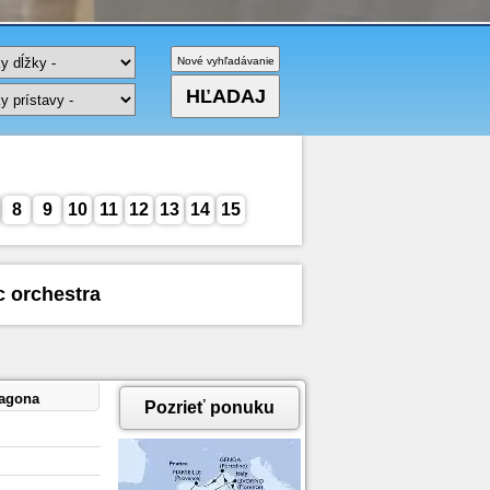
8
9
10
11
12
13
14
15
c orchestra
ragona
Pozrieť ponuku