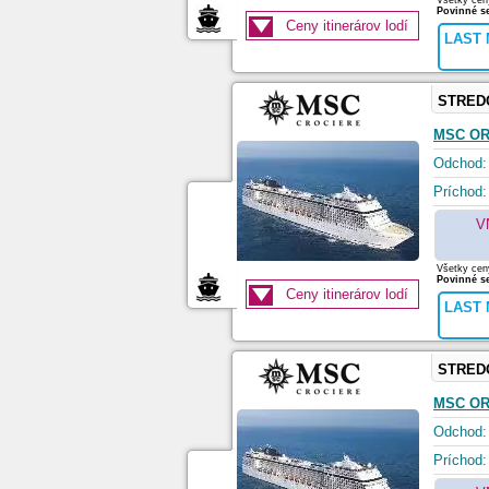
Všetky ceny
Povinné se
Ceny itinerárov lodí
LAST 
STRED
MSC O
Odchod:
Príchod:
V
Všetky ceny
Povinné se
Ceny itinerárov lodí
LAST 
STRED
MSC O
Odchod:
Príchod: