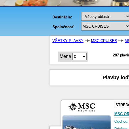
VŠETKY PLAVBY
MSC CRUISES
M
287
plavi
Mena
Plavby loď
STRED
MSC O
Odchod:
Príchod: