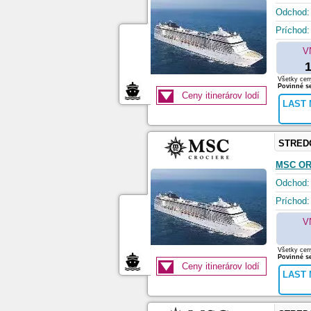
Odchod:
Príchod:
V
1
Všetky ceny
Povinné se
Ceny itinerárov lodí
LAST 
STRED
MSC O
Odchod:
Príchod:
V
Všetky ceny
Povinné se
Ceny itinerárov lodí
LAST 