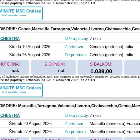
 sú uvádzané vrátane prístavných daní, bez poistenia a bez servisných poplatkov. Vytvorte si kalkuláciu p
rvisné poplatky € 12/noc/os. od 12r., € 6/noc/deti 2-11r., do 2 r. € 0
MINUTE MSC Cruises
last minute cena
OMORIE:
Genoa,Marseille,Tarragona,Valencia,Livorno,Civitavecchia,Ge
RCHESTRA
Dĺžka plavby:
7 nocí
Streda 19 August 2026
Z prístavu:
Génova (portofino) Italia
Streda 26 August 2026
Do prístavu:
Génova (portofino) Italia
NÚTORNÁ:
S OKNOM:
S BALKÓM:
n.d.
n.d.
1.039,00
 sú uvádzané vrátane prístavných daní, bez poistenia a bez servisných poplatkov. Vytvorte si kalkuláciu p
rvisné poplatky € 12/noc/os. od 12r., € 6/noc/deti 2-11r., do 2 r. € 0
MINUTE MSC Cruises
last minute cena
OMORIE:
Marseille,Tarragona,Valencia,Livorno,Civitavecchia,Genoa,Mars
RCHESTRA
Dĺžka plavby:
7 nocí
Štvrtok 20 August 2026
Z prístavu:
Marsella (provenza) Francia
Štvrtok 27 August 2026
Do prístavu:
Marsella (provenza) Francia