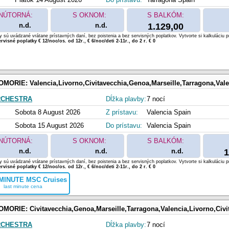
NÚTORNÁ:
S OKNOM:
S BALKÓM:
n.d.
n.d.
1.129,00
 sú uvádzané vrátane prístavných daní, bez poistenia a bez servisných poplatkov. Vytvorte si kalkuláciu p
rvisné poplatky € 12/noc/os. od 12r., € 6/noc/deti 2-11r., do 2 r. € 0
OMORIE:
Valencia,Livorno,Civitavecchia,Genoa,Marseille,Tarragona,Val
RCHESTRA
Dĺžka plavby:
7 nocí
Sobota 8 August 2026
Z prístavu:
Valencia Spain
Sobota 15 August 2026
Do prístavu:
Valencia Spain
NÚTORNÁ:
S OKNOM:
S BALKÓM:
n.d.
n.d.
n.d.
1
 sú uvádzané vrátane prístavných daní, bez poistenia a bez servisných poplatkov. Vytvorte si kalkuláciu p
rvisné poplatky € 12/noc/os. od 12r., € 6/noc/deti 2-11r., do 2 r. € 0
MINUTE MSC Cruises
last minute cena
OMORIE:
Civitavecchia,Genoa,Marseille,Tarragona,Valencia,Livorno,Civi
RCHESTRA
Dĺžka plavby:
7 nocí