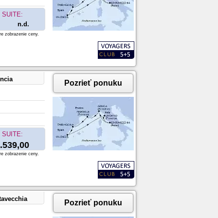
SUITE:
n.d.
re zobrazenie ceny.
encia
Pozrieť ponuku
SUITE:
.539,00
re zobrazenie ceny.
tavecchia
Pozrieť ponuku