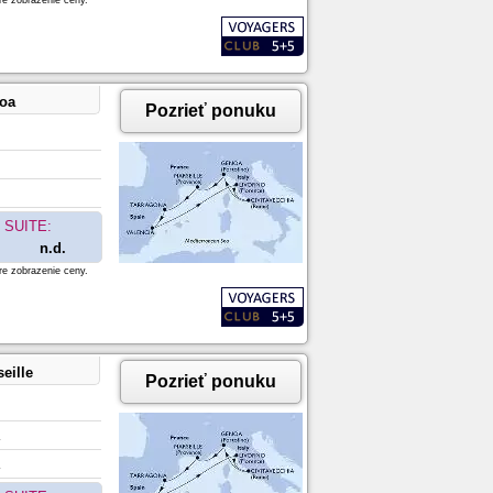
re zobrazenie ceny.
noa
Pozrieť ponuku
SUITE:
n.d.
re zobrazenie ceny.
eille
Pozrieť ponuku