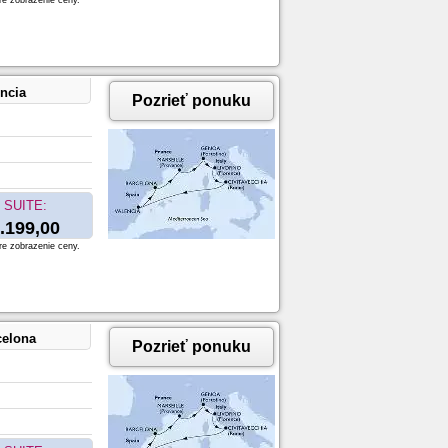
re zobrazenie ceny.
encia
Pozrieť ponuku
SUITE:
.199,00
re zobrazenie ceny.
celona
Pozrieť ponuku