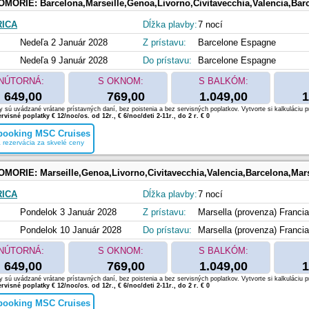
OMORIE:
Barcelona,Marseille,Genoa,Livorno,Civitavecchia,Valencia,Bar
RICA
Dĺžka plavby:
7 nocí
Nedeľa 2 Január 2028
Z prístavu:
Barcelone Espagne
Nedeľa 9 Január 2028
Do prístavu:
Barcelone Espagne
NÚTORNÁ:
S OKNOM:
S BALKÓM:
649,00
769,00
1.049,00
1
 sú uvádzané vrátane prístavných daní, bez poistenia a bez servisných poplatkov. Vytvorte si kalkuláciu p
rvisné poplatky € 12/noc/os. od 12r., € 6/noc/deti 2-11r., do 2 r. € 0
 booking MSC Cruises
 rezervácia za skvelé ceny
OMORIE:
Marseille,Genoa,Livorno,Civitavecchia,Valencia,Barcelona,Mars
RICA
Dĺžka plavby:
7 nocí
Pondelok 3 Január 2028
Z prístavu:
Marsella (provenza) Francia
Pondelok 10 Január 2028
Do prístavu:
Marsella (provenza) Francia
NÚTORNÁ:
S OKNOM:
S BALKÓM:
649,00
769,00
1.049,00
1
 sú uvádzané vrátane prístavných daní, bez poistenia a bez servisných poplatkov. Vytvorte si kalkuláciu p
rvisné poplatky € 12/noc/os. od 12r., € 6/noc/deti 2-11r., do 2 r. € 0
 booking MSC Cruises