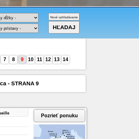
7
8
9
10
11
12
13
14
ica - STRANA 9
eille
Pozrieť ponuku