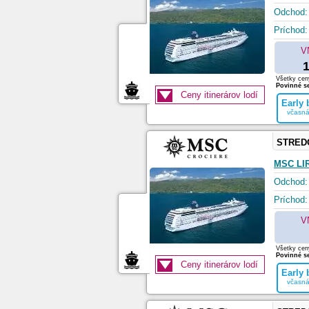
Odchod:
Príchod:
V
1
Všetky ceny
Povinné se
Ceny itinerárov lodí
Early
včasná
STRED
MSC LI
Odchod:
Príchod:
V
Všetky ceny
Povinné se
Ceny itinerárov lodí
Early
včasná