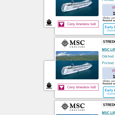
V
1
Všetky ceny
Povinné se
Ceny itinerárov lodí
Early
včasná
STRED
MSC LI
Odchod:
Príchod:
V
1
Všetky ceny
Povinné se
Ceny itinerárov lodí
Early
včasná
STRED
MSC LI