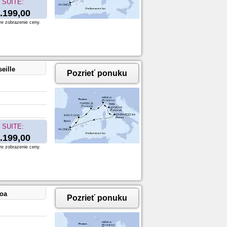
SUITE:
.199,00
re zobrazenie ceny.
eille
Pozrieť ponuku
SUITE:
.199,00
re zobrazenie ceny.
noa
Pozrieť ponuku