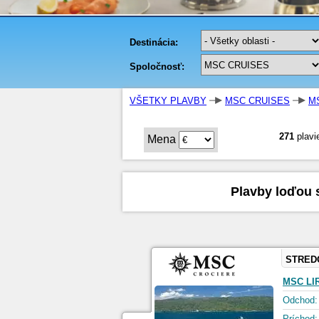
VŠETKY PLAVBY
MSC CRUISES
MS
271
plavi
Mena
Plavby loďou 
STRED
MSC LI
Odchod:
Príchod: