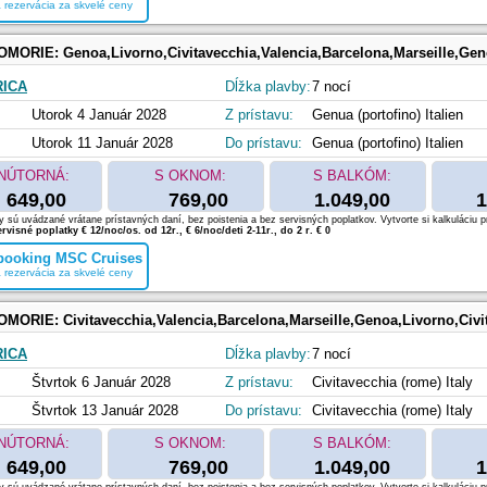
 rezervácia za skvelé ceny
OMORIE:
Genoa,Livorno,Civitavecchia,Valencia,Barcelona,Marseille,Ge
RICA
Dĺžka plavby:
7 nocí
Utorok 4 Január 2028
Z prístavu:
Genua (portofino) Italien
Utorok 11 Január 2028
Do prístavu:
Genua (portofino) Italien
NÚTORNÁ:
S OKNOM:
S BALKÓM:
649,00
769,00
1.049,00
1
 sú uvádzané vrátane prístavných daní, bez poistenia a bez servisných poplatkov. Vytvorte si kalkuláciu p
rvisné poplatky € 12/noc/os. od 12r., € 6/noc/deti 2-11r., do 2 r. € 0
 booking MSC Cruises
 rezervácia za skvelé ceny
OMORIE:
Civitavecchia,Valencia,Barcelona,Marseille,Genoa,Livorno,Civi
RICA
Dĺžka plavby:
7 nocí
Štvrtok 6 Január 2028
Z prístavu:
Civitavecchia (rome) Italy
Štvrtok 13 Január 2028
Do prístavu:
Civitavecchia (rome) Italy
NÚTORNÁ:
S OKNOM:
S BALKÓM:
649,00
769,00
1.049,00
1