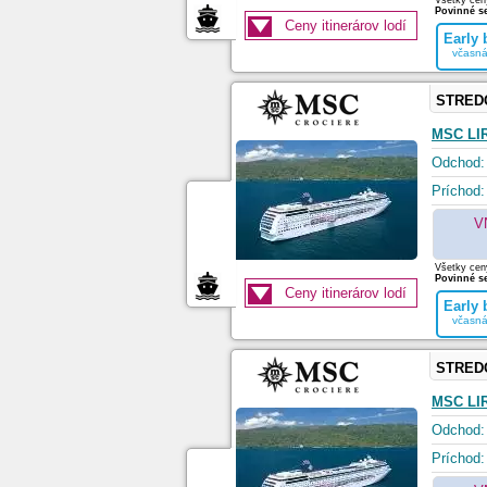
Všetky ceny
Povinné se
Ceny itinerárov lodí
Early
včasná
STRED
MSC LI
Odchod:
Príchod:
V
Všetky ceny
Povinné se
Ceny itinerárov lodí
Early
včasná
STRED
MSC LI
Odchod:
Príchod: