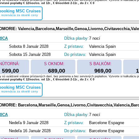
 sú uvádzané vrátane prístavných daní, bez poistenia a bez servisných poplatkov. Vytvorte si kalkuláciu p
rvisné poplatky € 12/noc/os. od 12r., € 6/noc/deti 2-11r., do 2 r. € 0
 booking MSC Cruises
 rezervácia za skvelé ceny
OMORIE:
Valencia,Barcelona,Marseille,Genoa,Livorno,Civitavecchia,Val
RICA
Dĺžka plavby:
7 nocí
Sobota 8 Január 2028
Z prístavu:
Valencia Spain
Sobota 15 Január 2028
Do prístavu:
Valencia Spain
NÚTORNÁ:
S OKNOM:
S BALKÓM:
599,00
689,00
969,00
1
 sú uvádzané vrátane prístavných daní, bez poistenia a bez servisných poplatkov. Vytvorte si kalkuláciu p
rvisné poplatky € 12/noc/os. od 12r., € 6/noc/deti 2-11r., do 2 r. € 0
 booking MSC Cruises
 rezervácia za skvelé ceny
OMORIE:
Barcelona,Marseille,Genoa,Livorno,Civitavecchia,Valencia,Bar
RICA
Dĺžka plavby:
7 nocí
Nedeľa 9 Január 2028
Z prístavu:
Barcelone Espagne
Nedeľa 16 Január 2028
Do prístavu:
Barcelone Espagne