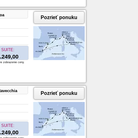
noa
Pozrieť ponuku
SUITE:
.249,00
re zobrazenie ceny.
tavecchia
Pozrieť ponuku
SUITE:
.249,00