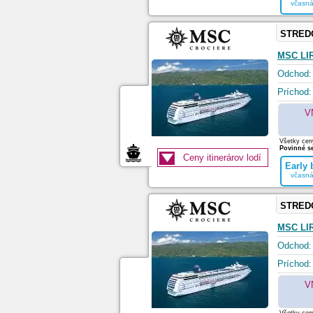
včasná
STRED
MSC LI
Odchod:
Príchod:
V
Všetky ceny
Povinné se
Ceny itinerárov lodí
Early
včasná
STRED
MSC LI
Odchod:
Príchod:
V