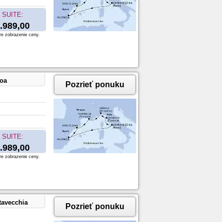
SUITE:
.989,00
re zobrazenie ceny.
noa
Pozrieť ponuku
SUITE:
.989,00
re zobrazenie ceny.
tavecchia
Pozrieť ponuku