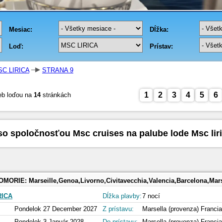
C LIRICA
STRANA 9
1
2
3
4
5
6
eb loďou na
14
stránkách
so spoločnosťou Msc cruises na palube lode Msc lir
OMORIE:
Marseille,Genoa,Livorno,Civitavecchia,Valencia,Barcelona,Mars
RICA
Dĺžka plavby:
7 nocí
Pondelok 27 December 2027
Z prístavu:
Marsella (provenza) Francia
Pondelok 3 Január 2028
Do prístavu:
Marsella (provenza) Francia