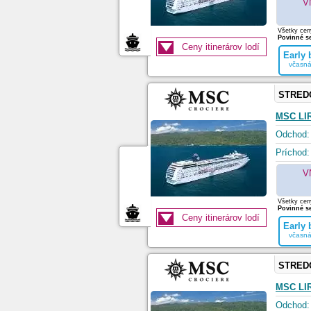
V
Všetky ceny
Povinné se
Ceny itinerárov lodí
Early
včasná
STRED
MSC LI
Odchod:
Príchod:
V
Všetky ceny
Povinné se
Ceny itinerárov lodí
Early
včasná
STRED
MSC LI
Odchod: