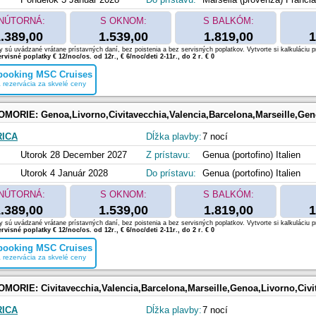
NÚTORNÁ:
S OKNOM:
S BALKÓM:
.389,00
1.539,00
1.819,00
1
 sú uvádzané vrátane prístavných daní, bez poistenia a bez servisných poplatkov. Vytvorte si kalkuláciu p
rvisné poplatky € 12/noc/os. od 12r., € 6/noc/deti 2-11r., do 2 r. € 0
 booking MSC Cruises
 rezervácia za skvelé ceny
OMORIE:
Genoa,Livorno,Civitavecchia,Valencia,Barcelona,Marseille,Ge
RICA
Dĺžka plavby:
7 nocí
Utorok 28 December 2027
Z prístavu:
Genua (portofino) Italien
Utorok 4 Január 2028
Do prístavu:
Genua (portofino) Italien
NÚTORNÁ:
S OKNOM:
S BALKÓM:
.389,00
1.539,00
1.819,00
1
 sú uvádzané vrátane prístavných daní, bez poistenia a bez servisných poplatkov. Vytvorte si kalkuláciu p
rvisné poplatky € 12/noc/os. od 12r., € 6/noc/deti 2-11r., do 2 r. € 0
 booking MSC Cruises
 rezervácia za skvelé ceny
OMORIE:
Civitavecchia,Valencia,Barcelona,Marseille,Genoa,Livorno,Civi
RICA
Dĺžka plavby:
7 nocí