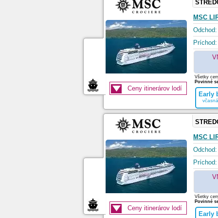
STRED
MSC LI
Odchod:
Príchod:
V
Všetky ceny
Povinné se
Ceny itinerárov lodí
Early
včasná
STRED
MSC LI
Odchod:
Príchod:
V
Všetky ceny
Povinné se
Ceny itinerárov lodí
Early