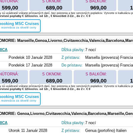
NÚTORNÁ:
S OKNOM:
S BALKÓM:
599,00
689,00
969,00
1
 sú uvádzané vrátane prístavných daní, bez poistenia a bez servisných poplatkov. Vytvorte si kalkuláciu p
rvisné poplatky € 12/noc/os. od 12r., € 6/noc/deti 2-11r., do 2 r. € 0
 booking MSC Cruises
 rezervácia za skvelé ceny
OMORIE:
Marseille,Genoa,Livorno,Civitavecchia,Valencia,Barcelona,Mars
RICA
Dĺžka plavby:
7 nocí
Pondelok 10 Január 2028
Z prístavu:
Marsella (provenza) Francia
Pondelok 17 Január 2028
Do prístavu:
Marsella (provenza) Francia
NÚTORNÁ:
S OKNOM:
S BALKÓM:
599,00
689,00
969,00
1
 sú uvádzané vrátane prístavných daní, bez poistenia a bez servisných poplatkov. Vytvorte si kalkuláciu p
rvisné poplatky € 12/noc/os. od 12r., € 6/noc/deti 2-11r., do 2 r. € 0
 booking MSC Cruises
 rezervácia za skvelé ceny
OMORIE:
Genoa,Livorno,Civitavecchia,Valencia,Barcelona,Marseille,Ge
RICA
Dĺžka plavby:
7 nocí
Utorok 11 Január 2028
Z prístavu:
Genua (portofino) Italien