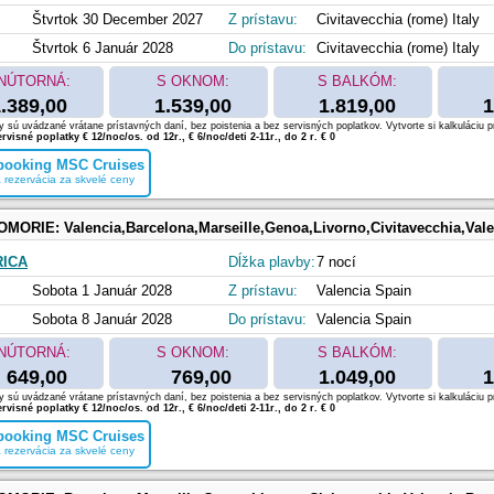
Štvrtok 30 December 2027
Z prístavu:
Civitavecchia (rome) Italy
Štvrtok 6 Január 2028
Do prístavu:
Civitavecchia (rome) Italy
NÚTORNÁ:
S OKNOM:
S BALKÓM:
.389,00
1.539,00
1.819,00
1
 sú uvádzané vrátane prístavných daní, bez poistenia a bez servisných poplatkov. Vytvorte si kalkuláciu p
rvisné poplatky € 12/noc/os. od 12r., € 6/noc/deti 2-11r., do 2 r. € 0
 booking MSC Cruises
 rezervácia za skvelé ceny
OMORIE:
Valencia,Barcelona,Marseille,Genoa,Livorno,Civitavecchia,Val
RICA
Dĺžka plavby:
7 nocí
Sobota 1 Január 2028
Z prístavu:
Valencia Spain
Sobota 8 Január 2028
Do prístavu:
Valencia Spain
NÚTORNÁ:
S OKNOM:
S BALKÓM:
649,00
769,00
1.049,00
1
 sú uvádzané vrátane prístavných daní, bez poistenia a bez servisných poplatkov. Vytvorte si kalkuláciu p
rvisné poplatky € 12/noc/os. od 12r., € 6/noc/deti 2-11r., do 2 r. € 0
 booking MSC Cruises
 rezervácia za skvelé ceny