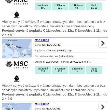
Vnútorná
S Oknom
S Balkóm
Suite
699
829
n.d.
1.319
Všetky ceny sú uvádzané vrátane prístavných daní, bez poistenia a bez
servisných poplatkov. Vytvorte si kalkuláciu pre zobrazenie ceny.
Povinné servisné poplatky € 12/noc/os. od 12r., € 6/noc/deti 2-11r., do
2 r. € 0
MSC LIRICA
Zona:
STREDOMORIE
Z prístavu:
Ancona (Urbino) Italy
Do prístavu:
Ancona (Urbino) Italy
Odchod:
18/09/2026
Príchod:
25/09/2026
nocí:
7
Vnútorná
S Oknom
S Balkóm
Suite
839
979
n.d.
1.349
Všetky ceny sú uvádzané vrátane prístavných daní, bez poistenia a bez
servisných poplatkov. Vytvorte si kalkuláciu pre zobrazenie ceny.
Povinné servisné poplatky € 12/noc/os. od 12r., € 6/noc/deti 2-11r., do
2 r. € 0
MSC LIRICA
Zona:
STREDOMORIE