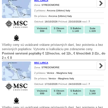
MSC LIRICA
Zona:
STREDOMORIE
Z prístavu:
Ancona (Urbino) Italy
Do prístavu:
Ancona (Urbino) Italy
Odchod:
16/10/2026
Príchod:
23/10/2026
nocí:
7
Vnútorná
S Oknom
S Balkóm
Suite
699
779
1.149
1.329
Všetky ceny sú uvádzané vrátane prístavných daní, bez poistenia a bez
servisných poplatkov. Vytvorte si kalkuláciu pre zobrazenie ceny.
Povinné servisné poplatky € 12/noc/os. od 12r., € 6/noc/deti 2-11r., do
2 r. € 0
MSC LIRICA
Zona:
STREDOMORIE
Z prístavu:
Venice - Marghera Italy
Do prístavu:
Venice - Marghera Italy
Odchod:
17/10/2026
Príchod:
24/10/2026
nocí:
7
Vnútorná
S Oknom
S Balkóm
Suite
699
829
n.d.
1.349
Všetky ceny sú uvádzané vrátane prístavných daní, bez poistenia a bez