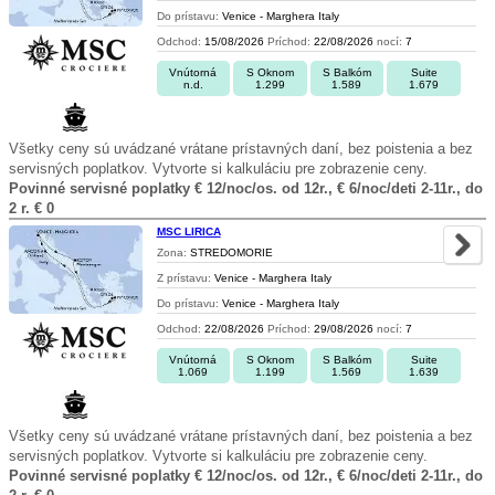
Do prístavu:
Venice - Marghera Italy
Odchod:
15/08/2026
Príchod:
22/08/2026
nocí:
7
Vnútorná
S Oknom
S Balkóm
Suite
n.d.
1.299
1.589
1.679
Všetky ceny sú uvádzané vrátane prístavných daní, bez poistenia a bez
servisných poplatkov. Vytvorte si kalkuláciu pre zobrazenie ceny.
Povinné servisné poplatky € 12/noc/os. od 12r., € 6/noc/deti 2-11r., do
2 r. € 0
MSC LIRICA
Zona:
STREDOMORIE
Z prístavu:
Venice - Marghera Italy
Do prístavu:
Venice - Marghera Italy
Odchod:
22/08/2026
Príchod:
29/08/2026
nocí:
7
Vnútorná
S Oknom
S Balkóm
Suite
1.069
1.199
1.569
1.639
Všetky ceny sú uvádzané vrátane prístavných daní, bez poistenia a bez
servisných poplatkov. Vytvorte si kalkuláciu pre zobrazenie ceny.
Povinné servisné poplatky € 12/noc/os. od 12r., € 6/noc/deti 2-11r., do