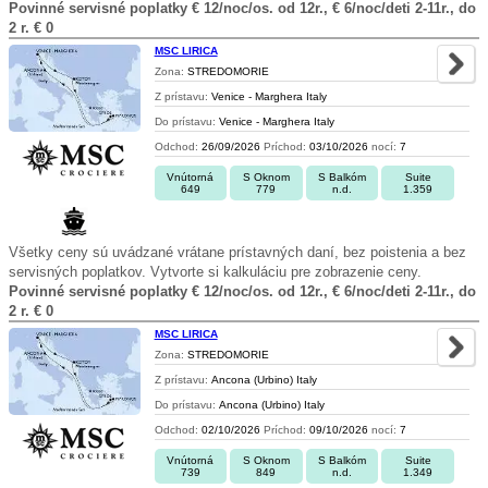
Povinné servisné poplatky € 12/noc/os. od 12r., € 6/noc/deti 2-11r., do
2 r. € 0
MSC LIRICA
Zona:
STREDOMORIE
Z prístavu:
Venice - Marghera Italy
Do prístavu:
Venice - Marghera Italy
Odchod:
26/09/2026
Príchod:
03/10/2026
nocí:
7
Vnútorná
S Oknom
S Balkóm
Suite
649
779
n.d.
1.359
Všetky ceny sú uvádzané vrátane prístavných daní, bez poistenia a bez
servisných poplatkov. Vytvorte si kalkuláciu pre zobrazenie ceny.
Povinné servisné poplatky € 12/noc/os. od 12r., € 6/noc/deti 2-11r., do
2 r. € 0
MSC LIRICA
Zona:
STREDOMORIE
Z prístavu:
Ancona (Urbino) Italy
Do prístavu:
Ancona (Urbino) Italy
Odchod:
02/10/2026
Príchod:
09/10/2026
nocí:
7
Vnútorná
S Oknom
S Balkóm
Suite
739
849
n.d.
1.349