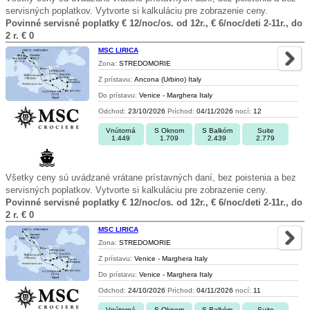
servisných poplatkov. Vytvorte si kalkuláciu pre zobrazenie ceny.
Povinné servisné poplatky € 12/noc/os. od 12r., € 6/noc/deti 2-11r., do
2 r. € 0
MSC LIRICA
Zona:
STREDOMORIE
Z prístavu:
Ancona (Urbino) Italy
Do prístavu:
Venice - Marghera Italy
Odchod:
23/10/2026
Príchod:
04/11/2026
nocí:
12
Vnútorná
S Oknom
S Balkóm
Suite
1.449
1.709
2.439
2.779
Všetky ceny sú uvádzané vrátane prístavných daní, bez poistenia a bez
servisných poplatkov. Vytvorte si kalkuláciu pre zobrazenie ceny.
Povinné servisné poplatky € 12/noc/os. od 12r., € 6/noc/deti 2-11r., do
2 r. € 0
MSC LIRICA
Zona:
STREDOMORIE
Z prístavu:
Venice - Marghera Italy
Do prístavu:
Venice - Marghera Italy
Odchod:
24/10/2026
Príchod:
04/11/2026
nocí:
11
Vnútorná
S Oknom
S Balkóm
Suite