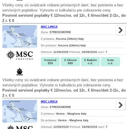
Všetky ceny sú uvádzané vrátane prístavných daní, bez poistenia a bez
servisných poplatkov. Vytvorte si kalkuláciu pre zobrazenie ceny.
Povinné servisné poplatky € 12/noc/os. od 12r., € 6/noc/deti 2-11r., do
2 r. € 0
MSC LIRICA
Zona:
STREDOMORIE
Z prístavu:
Ancona (Urbino) Italy
Do prístavu:
Ancona (Urbino) Italy
Odchod:
11/09/2026
Príchod:
18/09/2026
nocí:
7
Vnútorná
S Oknom
S Balkóm
Suite
859
999
n.d.
n.d.
Všetky ceny sú uvádzané vrátane prístavných daní, bez poistenia a bez
servisných poplatkov. Vytvorte si kalkuláciu pre zobrazenie ceny.
Povinné servisné poplatky € 12/noc/os. od 12r., € 6/noc/deti 2-11r., do
2 r. € 0
MSC LIRICA
Zona:
STREDOMORIE
Z prístavu:
Venice - Marghera Italy
Do prístavu:
Venice - Marghera Italy
Odchod:
12/09/2026
Príchod:
19/09/2026
nocí:
7