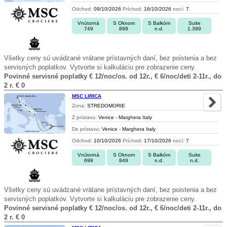
Odchod:
09/10/2026
Príchod:
16/10/2026
nocí:
7
Vnútorná
S Oknom
S Balkóm
Suite
749
899
n.d.
1.399
Všetky ceny sú uvádzané vrátane prístavných daní, bez poistenia a bez
servisných poplatkov. Vytvorte si kalkuláciu pre zobrazenie ceny.
Povinné servisné poplatky € 12/noc/os. od 12r., € 6/noc/deti 2-11r., do
2 r. € 0
MSC LIRICA
Zona:
STREDOMORIE
Z prístavu:
Venice - Marghera Italy
Do prístavu:
Venice - Marghera Italy
Odchod:
10/10/2026
Príchod:
17/10/2026
nocí:
7
Vnútorná
S Oknom
S Balkóm
Suite
699
849
n.d.
n.d.
Všetky ceny sú uvádzané vrátane prístavných daní, bez poistenia a bez
servisných poplatkov. Vytvorte si kalkuláciu pre zobrazenie ceny.
Povinné servisné poplatky € 12/noc/os. od 12r., € 6/noc/deti 2-11r., do
2 r. € 0