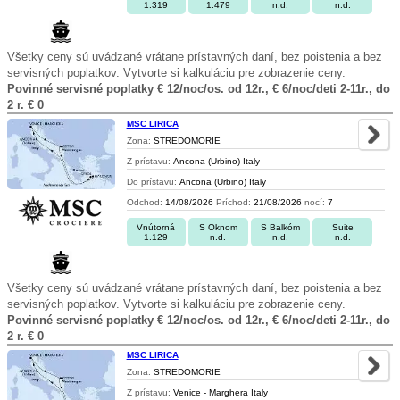
1.319
1.479
n.d.
n.d.
Všetky ceny sú uvádzané vrátane prístavných daní, bez poistenia a bez
servisných poplatkov. Vytvorte si kalkuláciu pre zobrazenie ceny.
Povinné servisné poplatky € 12/noc/os. od 12r., € 6/noc/deti 2-11r., do
2 r. € 0
MSC LIRICA
Zona:
STREDOMORIE
Z prístavu:
Ancona (Urbino) Italy
Do prístavu:
Ancona (Urbino) Italy
Odchod:
14/08/2026
Príchod:
21/08/2026
nocí:
7
Vnútorná
S Oknom
S Balkóm
Suite
1.129
n.d.
n.d.
n.d.
Všetky ceny sú uvádzané vrátane prístavných daní, bez poistenia a bez
servisných poplatkov. Vytvorte si kalkuláciu pre zobrazenie ceny.
Povinné servisné poplatky € 12/noc/os. od 12r., € 6/noc/deti 2-11r., do
2 r. € 0
MSC LIRICA
Zona:
STREDOMORIE
Z prístavu:
Venice - Marghera Italy