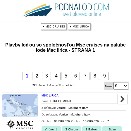
✖ MSC CRUISES
✖ MSC LIRICA
Plavby loďou so spoločnosťou Msc cruises na palube
lode Msc lirica - STRANA 1
1
2
3
4
5
6
7
8
9
271
plavieb loďou na
14
stránkách
Mena
MSC LIRICA
Zona:
STREDOMORIE
Z prístavu:
Venice - Marghera Italy
Do prístavu:
Venice - Marghera Italy
Odchod:
08/08/2026
Príchod:
15/08/2026
nocí:
7
Vnútorná
S Oknom
S Balkóm
Suite