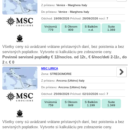
Z prístavu:
Venice - Marghera Italy
Do prístavu:
Venice - Marghera Italy
Odchod:
19/09/2026
Príchod:
26/09/2026
nocí:
7
Vnútorná
S Oknom
S Balkóm
Suite
779
909
n.d.
1.369
Všetky ceny sú uvádzané vrátane prístavných daní, bez poistenia a bez
servisných poplatkov. Vytvorte si kalkuláciu pre zobrazenie ceny.
Povinné servisné poplatky € 12/noc/os. od 12r., € 6/noc/deti 2-11r., do
2 r. € 0
MSC LIRICA
Zona:
STREDOMORIE
Z prístavu:
Ancona (Urbino) Italy
Do prístavu:
Ancona (Urbino) Italy
Odchod:
25/09/2026
Príchod:
02/10/2026
nocí:
7
Vnútorná
S Oknom
S Balkóm
Suite
759
849
1.199
1.349
Všetky ceny sú uvádzané vrátane prístavných daní, bez poistenia a bez
servisných poplatkov. Vytvorte si kalkuláciu pre zobrazenie ceny.