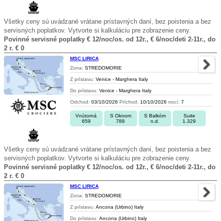
Všetky ceny sú uvádzané vrátane prístavných daní, bez poistenia a bez
servisných poplatkov. Vytvorte si kalkuláciu pre zobrazenie ceny.
Povinné servisné poplatky € 12/noc/os. od 12r., € 6/noc/deti 2-11r., do
2 r. € 0
MSC LIRICA
Zona:
STREDOMORIE
Z prístavu:
Venice - Marghera Italy
Do prístavu:
Venice - Marghera Italy
Odchod:
03/10/2026
Príchod:
10/10/2026
nocí:
7
Vnútorná
S Oknom
S Balkóm
Suite
659
789
n.d.
1.329
Všetky ceny sú uvádzané vrátane prístavných daní, bez poistenia a bez
servisných poplatkov. Vytvorte si kalkuláciu pre zobrazenie ceny.
Povinné servisné poplatky € 12/noc/os. od 12r., € 6/noc/deti 2-11r., do
2 r. € 0
MSC LIRICA
Zona:
STREDOMORIE
Z prístavu:
Ancona (Urbino) Italy
Do prístavu:
Ancona (Urbino) Italy