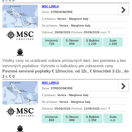
2 r. € 0
MSC LIRICA
Zona:
STREDOMORIE
Z prístavu:
Venice - Marghera Italy
Do prístavu:
Venice - Marghera Italy
Odchod:
29/08/2026
Príchod:
05/09/2026
nocí:
7
Vnútorná
S Oknom
S Balkóm
Suite
729
859
1.229
1.329
Všetky ceny sú uvádzané vrátane prístavných daní, bez poistenia a bez
servisných poplatkov. Vytvorte si kalkuláciu pre zobrazenie ceny.
Povinné servisné poplatky € 12/noc/os. od 12r., € 6/noc/deti 2-11r., do
2 r. € 0
MSC LIRICA
Zona:
STREDOMORIE
Z prístavu:
Venice - Marghera Italy
Do prístavu:
Venice - Marghera Italy
Odchod:
05/09/2026
Príchod:
12/09/2026
nocí:
7
Vnútorná
S Oknom
S Balkóm
Suite
869
999
1.359
n.d.