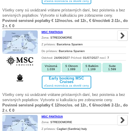
včasná rezervácia za skvelé ceny
Všetky ceny sú uvádzané vrátane prístavných daní, bez poistenia a bez
servisných poplatkov. Vytvorte si kalkuláciu pre zobrazenie ceny.
Povinné servisné poplatky € 12/noc/os. od 12r., € 6/noc/deti 2-11r., do
2 r. € 0
MSC FANTASIA
Zona:
STREDOMORIE
Z prístavu:
Barcelona Spanien
Do prístavu:
Barcelona Spanien
Odchod:
24/06/2027
Príchod:
01/07/2027
nocí:
7
Vnútorná
S Oknom
S Balkóm
Suite
1.039
1.089
1.169
1.599
Early booking MSC
Cruises
včasná rezervácia za skvelé ceny
Všetky ceny sú uvádzané vrátane prístavných daní, bez poistenia a bez
servisných poplatkov. Vytvorte si kalkuláciu pre zobrazenie ceny.
Povinné servisné poplatky € 12/noc/os. od 12r., € 6/noc/deti 2-11r., do
2 r. € 0
MSC FANTASIA
Zona:
STREDOMORIE
Z prístavu:
Cagliari (Sardinia) Italy