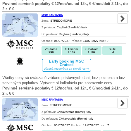
Povinné servisné poplatky € 12/noc/os. od 12r., € 6/noc/deti 2-11r., do
2 r. € 0
MSC FANTASIA
Zona:
STREDOMORIE
Z prístavu:
Cagliari (Sardinia) Italy
Do prístavu:
Cagliari (Sardinia) Italy
Odchod:
04/07/2027
Príchod:
11/07/2027
nocí:
7
Vnútorná
S Oknom
S Balkóm
Suite
999
1.109
1.199
n.d.
Early booking MSC
Cruises
včasná rezervácia za skvelé ceny
Všetky ceny sú uvádzané vrátane prístavných daní, bez poistenia a bez
servisných poplatkov. Vytvorte si kalkuláciu pre zobrazenie ceny.
Povinné servisné poplatky € 12/noc/os. od 12r., € 6/noc/deti 2-11r., do
2 r. € 0
MSC FANTASIA
Zona:
STREDOMORIE
Z prístavu:
Civitavecchia (Rome) Italy
Do prístavu:
Civitavecchia (Rome) Italy
Odchod:
05/07/2027
Príchod:
12/07/2027
nocí:
7