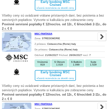
Early booking MSC
Cruises
včasná rezervácia za skvelé ceny
Všetky ceny sú uvádzané vrátane prístavných daní, bez poistenia a bez
servisných poplatkov. Vytvorte si kalkuláciu pre zobrazenie ceny.
Povinné servisné poplatky € 12/noc/os. od 12r., € 6/noc/deti 2-11r., do
2 r. € 0
MSC FANTASIA
Zona:
STREDOMORIE
Z prístavu:
Civitavecchia (Rome) Italy
Do prístavu:
Civitavecchia (Rome) Italy
Odchod:
21/06/2027
Príchod:
28/06/2027
nocí:
7
Vnútorná
S Oknom
S Balkóm
Suite
919
1.019
1.099
1.529
Early booking MSC
Cruises
včasná rezervácia za skvelé ceny
Všetky ceny sú uvádzané vrátane prístavných daní, bez poistenia a bez
servisných poplatkov. Vytvorte si kalkuláciu pre zobrazenie ceny.
Povinné servisné poplatky € 12/noc/os. od 12r., € 6/noc/deti 2-11r., do
2 r. € 0
MSC FANTASIA
Zona:
STREDOMORIE