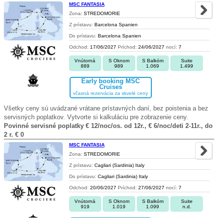
MSC FANTASIA
Zona:
STREDOMORIE
Z prístavu:
Barcelona Spanien
Do prístavu:
Barcelona Spanien
Odchod:
17/06/2027
Príchod:
24/06/2027
nocí:
7
Vnútorná
S Oknom
S Balkóm
Suite
889
989
1.069
1.499
Early booking MSC
Cruises
včasná rezervácia za skvelé ceny
Všetky ceny sú uvádzané vrátane prístavných daní, bez poistenia a bez
servisných poplatkov. Vytvorte si kalkuláciu pre zobrazenie ceny.
Povinné servisné poplatky € 12/noc/os. od 12r., € 6/noc/deti 2-11r., do
2 r. € 0
MSC FANTASIA
Zona:
STREDOMORIE
Z prístavu:
Cagliari (Sardinia) Italy
Do prístavu:
Cagliari (Sardinia) Italy
Odchod:
20/06/2027
Príchod:
27/06/2027
nocí:
7
Vnútorná
S Oknom
S Balkóm
Suite
919
1.019
1.099
n.d.