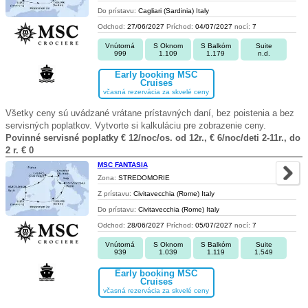
Do prístavu:
Cagliari (Sardinia) Italy
Odchod:
27/06/2027
Príchod:
04/07/2027
nocí:
7
Vnútorná
S Oknom
S Balkóm
Suite
999
1.109
1.179
n.d.
Early booking MSC
Cruises
včasná rezervácia za skvelé ceny
Všetky ceny sú uvádzané vrátane prístavných daní, bez poistenia a bez
servisných poplatkov. Vytvorte si kalkuláciu pre zobrazenie ceny.
Povinné servisné poplatky € 12/noc/os. od 12r., € 6/noc/deti 2-11r., do
2 r. € 0
MSC FANTASIA
Zona:
STREDOMORIE
Z prístavu:
Civitavecchia (Rome) Italy
Do prístavu:
Civitavecchia (Rome) Italy
Odchod:
28/06/2027
Príchod:
05/07/2027
nocí:
7
Vnútorná
S Oknom
S Balkóm
Suite
939
1.039
1.119
1.549
Early booking MSC
Cruises
včasná rezervácia za skvelé ceny