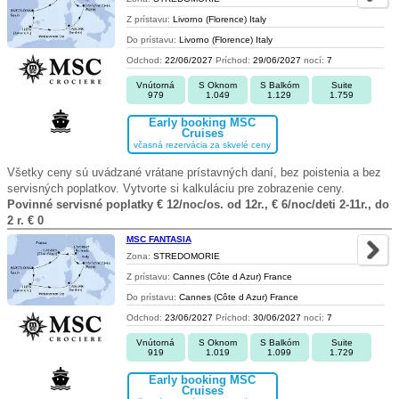
Z prístavu:
Livorno (Florence) Italy
Do prístavu:
Livorno (Florence) Italy
Odchod:
22/06/2027
Príchod:
29/06/2027
nocí:
7
Vnútorná
S Oknom
S Balkóm
Suite
979
1.049
1.129
1.759
Early booking MSC
Cruises
včasná rezervácia za skvelé ceny
Všetky ceny sú uvádzané vrátane prístavných daní, bez poistenia a bez
servisných poplatkov. Vytvorte si kalkuláciu pre zobrazenie ceny.
Povinné servisné poplatky € 12/noc/os. od 12r., € 6/noc/deti 2-11r., do
2 r. € 0
MSC FANTASIA
Zona:
STREDOMORIE
Z prístavu:
Cannes (Côte d Azur) France
Do prístavu:
Cannes (Côte d Azur) France
Odchod:
23/06/2027
Príchod:
30/06/2027
nocí:
7
Vnútorná
S Oknom
S Balkóm
Suite
919
1.019
1.099
1.729
Early booking MSC
Cruises