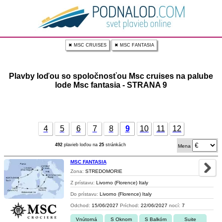
✖ MSC CRUISES
✖ MSC FANTASIA
Plavby loďou so spoločnosťou Msc cruises na palube
lode Msc fantasia - STRANA 9
4
5
6
7
8
9
10
11
12
492
plavieb loďou na
25
stránkách
Mena
MSC FANTASIA
Zona:
STREDOMORIE
Z prístavu:
Livorno (Florence) Italy
Do prístavu:
Livorno (Florence) Italy
Odchod:
15/06/2027
Príchod:
22/06/2027
nocí:
7
Vnútorná
S Oknom
S Balkóm
Suite