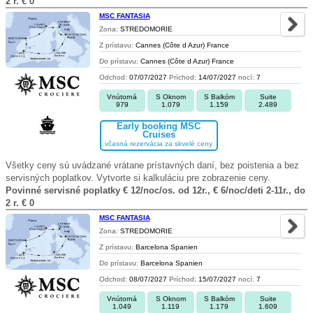
2 r. € 0
MSC FANTASIA
Zona:
STREDOMORIE
Z prístavu:
Cannes (Côte d Azur) France
Do prístavu:
Cannes (Côte d Azur) France
Odchod:
07/07/2027
Príchod:
14/07/2027
nocí:
7
Vnútorná
S Oknom
S Balkóm
Suite
979
1.079
1.159
2.489
Early booking MSC
Cruises
včasná rezervácia za skvelé ceny
Všetky ceny sú uvádzané vrátane prístavných daní, bez poistenia a bez
servisných poplatkov. Vytvorte si kalkuláciu pre zobrazenie ceny.
Povinné servisné poplatky € 12/noc/os. od 12r., € 6/noc/deti 2-11r., do
2 r. € 0
MSC FANTASIA
Zona:
STREDOMORIE
Z prístavu:
Barcelona Spanien
Do prístavu:
Barcelona Spanien
Odchod:
08/07/2027
Príchod:
15/07/2027
nocí:
7
Vnútorná
S Oknom
S Balkóm
Suite
1.049
1.119
1.179
1.609