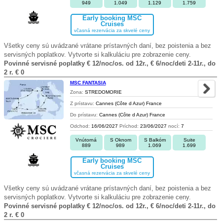
949
1.049
1.129
1.759
Early booking MSC
Cruises
včasná rezervácia za skvelé ceny
Všetky ceny sú uvádzané vrátane prístavných daní, bez poistenia a bez
servisných poplatkov. Vytvorte si kalkuláciu pre zobrazenie ceny.
Povinné servisné poplatky € 12/noc/os. od 12r., € 6/noc/deti 2-11r., do
2 r. € 0
MSC FANTASIA
Zona:
STREDOMORIE
Z prístavu:
Cannes (Côte d Azur) France
Do prístavu:
Cannes (Côte d Azur) France
Odchod:
16/06/2027
Príchod:
23/06/2027
nocí:
7
Vnútorná
S Oknom
S Balkóm
Suite
889
989
1.069
1.699
Early booking MSC
Cruises
včasná rezervácia za skvelé ceny
Všetky ceny sú uvádzané vrátane prístavných daní, bez poistenia a bez
servisných poplatkov. Vytvorte si kalkuláciu pre zobrazenie ceny.
Povinné servisné poplatky € 12/noc/os. od 12r., € 6/noc/deti 2-11r., do
2 r. € 0