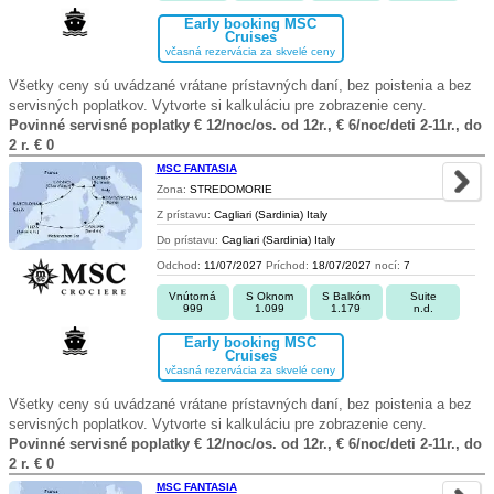
Early booking MSC
Cruises
včasná rezervácia za skvelé ceny
Všetky ceny sú uvádzané vrátane prístavných daní, bez poistenia a bez
servisných poplatkov. Vytvorte si kalkuláciu pre zobrazenie ceny.
Povinné servisné poplatky € 12/noc/os. od 12r., € 6/noc/deti 2-11r., do
2 r. € 0
MSC FANTASIA
Zona:
STREDOMORIE
Z prístavu:
Cagliari (Sardinia) Italy
Do prístavu:
Cagliari (Sardinia) Italy
Odchod:
11/07/2027
Príchod:
18/07/2027
nocí:
7
Vnútorná
S Oknom
S Balkóm
Suite
999
1.099
1.179
n.d.
Early booking MSC
Cruises
včasná rezervácia za skvelé ceny
Všetky ceny sú uvádzané vrátane prístavných daní, bez poistenia a bez
servisných poplatkov. Vytvorte si kalkuláciu pre zobrazenie ceny.
Povinné servisné poplatky € 12/noc/os. od 12r., € 6/noc/deti 2-11r., do
2 r. € 0
MSC FANTASIA