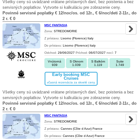
Všetky ceny sú uvádzané vrátane prístavných daní, bez poistenia a bez
servisných poplatkov. Vytvorte si kalkuláciu pre zobrazenie ceny.
Povinné servisné poplatky € 12/noc/os. od 12r., € 6/noc/deti 2-11r., do
2 r. € 0
MSC FANTASIA
Zona:
STREDOMORIE
Z prístavu:
Livorno (Florence) Italy
Do prístavu:
Livorno (Florence) Italy
Odchod:
29/06/2027
Príchod:
06/07/2027
nocí:
7
Vnútorná
S Oknom
S Balkóm
Suite
939
1.039
1.119
1.749
Early booking MSC
Cruises
včasná rezervácia za skvelé ceny
Všetky ceny sú uvádzané vrátane prístavných daní, bez poistenia a bez
servisných poplatkov. Vytvorte si kalkuláciu pre zobrazenie ceny.
Povinné servisné poplatky € 12/noc/os. od 12r., € 6/noc/deti 2-11r., do
2 r. € 0
MSC FANTASIA
Zona:
STREDOMORIE
Z prístavu:
Cannes (Côte d Azur) France
Do prístavu:
Cannes (Côte d Azur) France