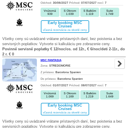
Odchod:
30/06/2027
Príchod:
07/07/2027
nocí:
7
Vnútorná
S Oknom
S Balkóm
Suite
939
1.039
1.119
1.749
Early booking MSC
Cruises
včasná rezervácia za skvelé ceny
Všetky ceny sú uvádzané vrátane prístavných daní, bez poistenia a bez
servisných poplatkov. Vytvorte si kalkuláciu pre zobrazenie ceny.
Povinné servisné poplatky € 12/noc/os. od 12r., € 6/noc/deti 2-11r., do
2 r. € 0
MSC FANTASIA
Zona:
STREDOMORIE
Z prístavu:
Barcelona Spanien
Do prístavu:
Barcelona Spanien
Odchod:
01/07/2027
Príchod:
08/07/2027
nocí:
7
Vnútorná
S Oknom
S Balkóm
Suite
1.069
1.169
1.219
1.649
Early booking MSC
Cruises
včasná rezervácia za skvelé ceny
Všetky ceny sú uvádzané vrátane prístavných daní, bez poistenia a bez
servisných poplatkov. Vytvorte si kalkuláciu pre zobrazenie ceny.