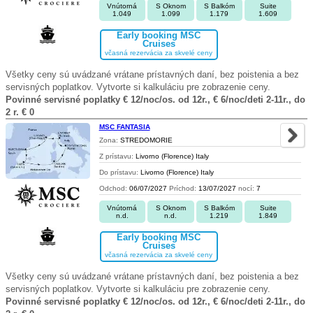
Vnútorná
S Oknom
S Balkóm
Suite
1.049
1.099
1.179
1.609
Early booking MSC
Cruises
včasná rezervácia za skvelé ceny
Všetky ceny sú uvádzané vrátane prístavných daní, bez poistenia a bez
servisných poplatkov. Vytvorte si kalkuláciu pre zobrazenie ceny.
Povinné servisné poplatky € 12/noc/os. od 12r., € 6/noc/deti 2-11r., do
2 r. € 0
MSC FANTASIA
Zona:
STREDOMORIE
Z prístavu:
Livorno (Florence) Italy
Do prístavu:
Livorno (Florence) Italy
Odchod:
06/07/2027
Príchod:
13/07/2027
nocí:
7
Vnútorná
S Oknom
S Balkóm
Suite
n.d.
n.d.
1.219
1.849
Early booking MSC
Cruises
včasná rezervácia za skvelé ceny
Všetky ceny sú uvádzané vrátane prístavných daní, bez poistenia a bez
servisných poplatkov. Vytvorte si kalkuláciu pre zobrazenie ceny.
Povinné servisné poplatky € 12/noc/os. od 12r., € 6/noc/deti 2-11r., do