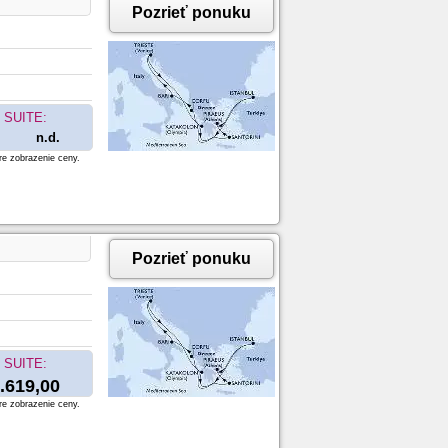
Pozrieť ponuku
SUITE:
n.d.
re zobrazenie ceny.
Pozrieť ponuku
SUITE:
.619,00
re zobrazenie ceny.