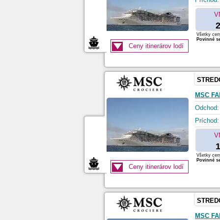
V
2
Všetky ceny
Povinné se
Ceny itinerárov lodí
STRED
MSC FA
Odchod:
Príchod:
V
1
Všetky ceny
Povinné se
Ceny itinerárov lodí
STRED
MSC FA