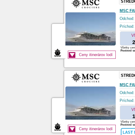
STRED
MSC FA
Odchod:
Príchod:
V
2
Všetky ceny
Povinné se
Ceny itinerárov lodí
STRED
MSC FA
Odchod:
Príchod:
V
1
Všetky ceny
Povinné se
Ceny itinerárov lodí
LAST 