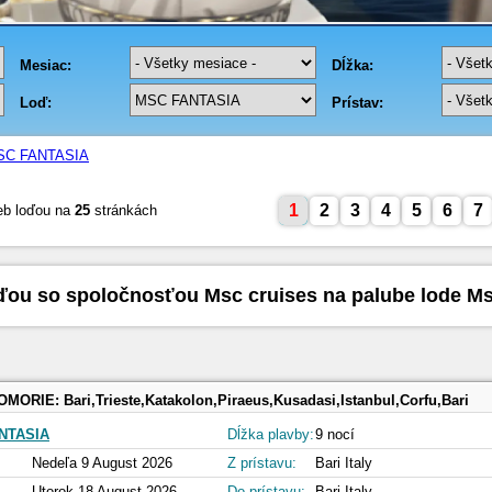
SC FANTASIA
1
2
3
4
5
6
7
eb loďou na
25
stránkách
ďou so spoločnosťou Msc cruises na palube lode Ms
OMORIE:
Bari,Trieste,Katakolon,Piraeus,Kusadasi,Istanbul,Corfu,Bari
NTASIA
Dĺžka plavby:
9 nocí
Nedeľa 9 August 2026
Z prístavu:
Bari Italy
Utorok 18 August 2026
Do prístavu:
Bari Italy