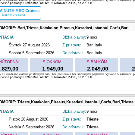
 sú uvádzané vrátane prístavných daní, bez poistenia a bez servisných poplatkov. Vytvorte si kalkuláciu p
rvisné poplatky € 12/noc/os. od 12r., € 6/noc/deti 2-11r., do 2 r. € 0
MINUTE MSC Cruises
last minute cena
OMORIE:
Bari,Trieste,Katakolon,Piraeus,Kusadasi,Istanbul,Corfu,Bari
NTASIA
Dĺžka plavby:
9 nocí
Štvrtok 27 August 2026
Z prístavu:
Bari Italy
Sobota 5 September 2026
Do prístavu:
Bari Italy
NÚTORNÁ:
S OKNOM:
S BALKÓM:
.829,00
1.949,00
2.049,00
2
 sú uvádzané vrátane prístavných daní, bez poistenia a bez servisných poplatkov. Vytvorte si kalkuláciu p
rvisné poplatky € 12/noc/os. od 12r., € 6/noc/deti 2-11r., do 2 r. € 0
OMORIE:
Trieste,Katakolon,Piraeus,Kusadasi,Istanbul,Corfu,Bari,Trieste
NTASIA
Dĺžka plavby:
9 nocí
Piatok 28 August 2026
Z prístavu:
Trieste
Nedeľa 6 September 2026
Do prístavu:
Trieste