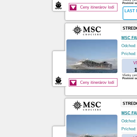
Všetky ceny
Povinné se
Ceny itinerárov lodí
LAST 
STRED
MSC FA
Odchod:
Príchod:
V
1
Všetky ceny
Povinné se
Ceny itinerárov lodí
STRED
MSC FA
Odchod:
Príchod: