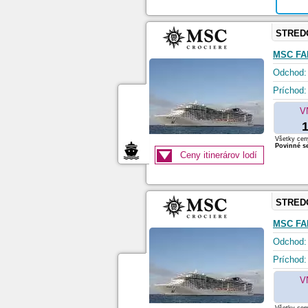
STRED
MSC FA
Odchod:
Príchod:
V
1
Všetky ceny
Povinné se
Ceny itinerárov lodí
STRED
MSC FA
Odchod:
Príchod:
V