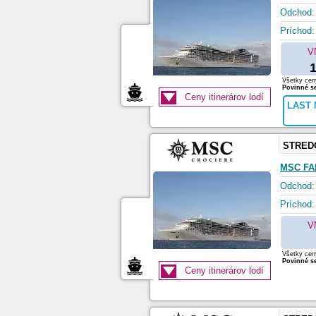
Odchod:
Príchod:
V
1
Všetky ceny
Povinné se
Ceny itinerárov lodí
LAST 
STRED
MSC FA
Odchod:
Príchod:
V
Všetky ceny
Povinné se
Ceny itinerárov lodí