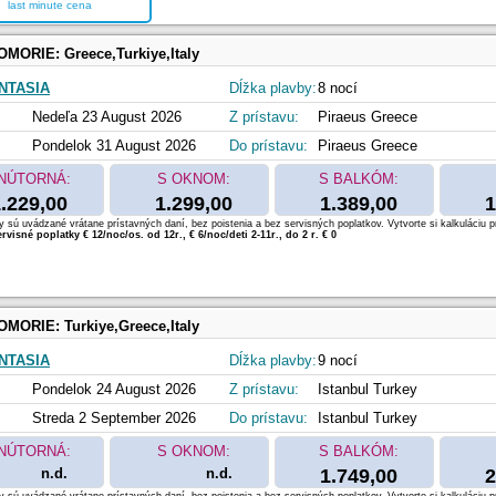
last minute cena
OMORIE:
Greece,Turkiye,Italy
NTASIA
Dĺžka plavby:
8 nocí
Nedeľa 23 August 2026
Z prístavu:
Piraeus Greece
Pondelok 31 August 2026
Do prístavu:
Piraeus Greece
NÚTORNÁ:
S OKNOM:
S BALKÓM:
.229,00
1.299,00
1.389,00
1
 sú uvádzané vrátane prístavných daní, bez poistenia a bez servisných poplatkov. Vytvorte si kalkuláciu p
rvisné poplatky € 12/noc/os. od 12r., € 6/noc/deti 2-11r., do 2 r. € 0
OMORIE:
Turkiye,Greece,Italy
NTASIA
Dĺžka plavby:
9 nocí
Pondelok 24 August 2026
Z prístavu:
Istanbul Turkey
Streda 2 September 2026
Do prístavu:
Istanbul Turkey
NÚTORNÁ:
S OKNOM:
S BALKÓM:
n.d.
n.d.
1.749,00
2