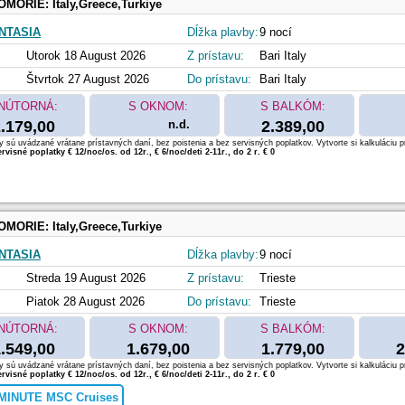
OMORIE:
Italy,Greece,Turkiye
NTASIA
Dĺžka plavby:
9 nocí
Utorok 18 August 2026
Z prístavu:
Bari Italy
Štvrtok 27 August 2026
Do prístavu:
Bari Italy
NÚTORNÁ:
S OKNOM:
S BALKÓM:
.179,00
n.d.
2.389,00
 sú uvádzané vrátane prístavných daní, bez poistenia a bez servisných poplatkov. Vytvorte si kalkuláciu p
rvisné poplatky € 12/noc/os. od 12r., € 6/noc/deti 2-11r., do 2 r. € 0
OMORIE:
Italy,Greece,Turkiye
NTASIA
Dĺžka plavby:
9 nocí
Streda 19 August 2026
Z prístavu:
Trieste
Piatok 28 August 2026
Do prístavu:
Trieste
NÚTORNÁ:
S OKNOM:
S BALKÓM:
.549,00
1.679,00
1.779,00
2
 sú uvádzané vrátane prístavných daní, bez poistenia a bez servisných poplatkov. Vytvorte si kalkuláciu p
rvisné poplatky € 12/noc/os. od 12r., € 6/noc/deti 2-11r., do 2 r. € 0
MINUTE MSC Cruises