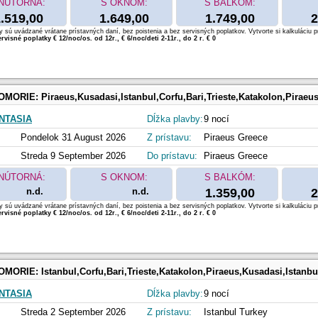
NÚTORNÁ:
S OKNOM:
S BALKÓM:
.519,00
1.649,00
1.749,00
2
 sú uvádzané vrátane prístavných daní, bez poistenia a bez servisných poplatkov. Vytvorte si kalkuláciu p
rvisné poplatky € 12/noc/os. od 12r., € 6/noc/deti 2-11r., do 2 r. € 0
OMORIE:
Piraeus,Kusadasi,Istanbul,Corfu,Bari,Trieste,Katakolon,Piraeu
NTASIA
Dĺžka plavby:
9 nocí
Pondelok 31 August 2026
Z prístavu:
Piraeus Greece
Streda 9 September 2026
Do prístavu:
Piraeus Greece
NÚTORNÁ:
S OKNOM:
S BALKÓM:
n.d.
n.d.
1.359,00
2
 sú uvádzané vrátane prístavných daní, bez poistenia a bez servisných poplatkov. Vytvorte si kalkuláciu p
rvisné poplatky € 12/noc/os. od 12r., € 6/noc/deti 2-11r., do 2 r. € 0
OMORIE:
Istanbul,Corfu,Bari,Trieste,Katakolon,Piraeus,Kusadasi,Istanbu
NTASIA
Dĺžka plavby:
9 nocí
Streda 2 September 2026
Z prístavu:
Istanbul Turkey