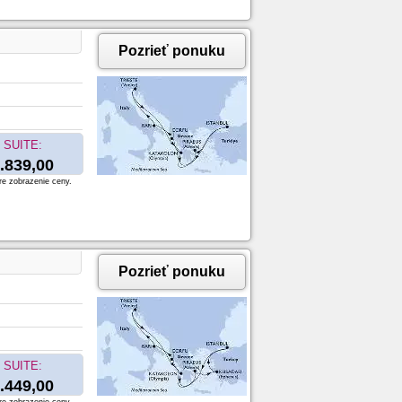
Pozrieť ponuku
SUITE:
.839,00
re zobrazenie ceny.
Pozrieť ponuku
SUITE:
.449,00