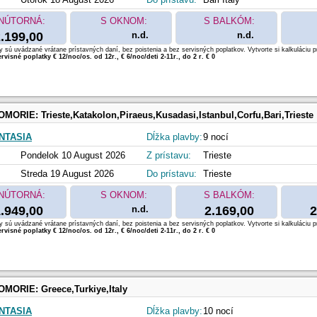
NÚTORNÁ:
S OKNOM:
S BALKÓM:
.199,00
n.d.
n.d.
 sú uvádzané vrátane prístavných daní, bez poistenia a bez servisných poplatkov. Vytvorte si kalkuláciu p
rvisné poplatky € 12/noc/os. od 12r., € 6/noc/deti 2-11r., do 2 r. € 0
OMORIE:
Trieste,Katakolon,Piraeus,Kusadasi,Istanbul,Corfu,Bari,Trieste
NTASIA
Dĺžka plavby:
9 nocí
Pondelok 10 August 2026
Z prístavu:
Trieste
Streda 19 August 2026
Do prístavu:
Trieste
NÚTORNÁ:
S OKNOM:
S BALKÓM:
.949,00
n.d.
2.169,00
2
 sú uvádzané vrátane prístavných daní, bez poistenia a bez servisných poplatkov. Vytvorte si kalkuláciu p
rvisné poplatky € 12/noc/os. od 12r., € 6/noc/deti 2-11r., do 2 r. € 0
OMORIE:
Greece,Turkiye,Italy
NTASIA
Dĺžka plavby:
10 nocí