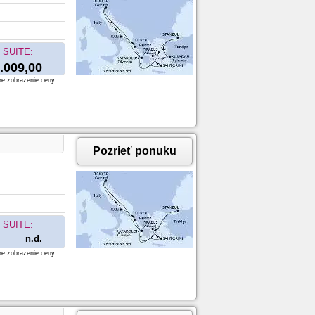
SUITE:
.009,00
re zobrazenie ceny.
Pozrieť ponuku
SUITE:
n.d.
re zobrazenie ceny.