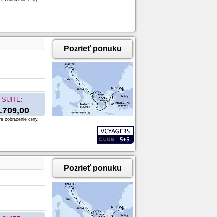
re zobrazenie ceny.
Pozrieť ponuku
SUITE:
.709,00
re zobrazenie ceny.
Pozrieť ponuku