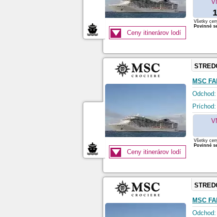
V
1
Všetky ceny
Povinné se
Ceny itinerárov lodí
STRED
MSC FA
Odchod:
Príchod:
V
Všetky ceny
Povinné se
Ceny itinerárov lodí
STRED
MSC FA
Odchod: