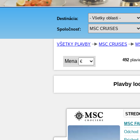
VŠETKY PLAVBY
MSC CRUISES
M
492
plavi
Mena
Plavby lo
STRED
MSC FA
Odchod:
Príchod: