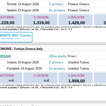
Štvrtok 13 August 2026
Z prístavu:
Piraeus Greece
Nedeľa 23 August 2026
Do prístavu:
Piraeus Greece
NÚTORNÁ:
S OKNOM:
S BALKÓM:
.229,00
1.319,00
1.429,00
2
 sú uvádzané vrátane prístavných daní, bez poistenia a bez servisných poplatkov. Vytvorte si kalkuláciu p
rvisné poplatky € 12/noc/os. od 12r., € 6/noc/deti 2-11r., do 2 r. € 0
MINUTE MSC Cruises
last minute cena
OMORIE:
Turkiye,Greece,Italy
NTASIA
Dĺžka plavby:
9 nocí
Sobota 15 August 2026
Z prístavu:
Istanbul Turkey
Pondelok 24 August 2026
Do prístavu:
Istanbul Turkey
NÚTORNÁ:
S OKNOM:
S BALKÓM:
n.d.
n.d.
1.959,00
 sú uvádzané vrátane prístavných daní, bez poistenia a bez servisných poplatkov. Vytvorte si kalkuláciu p
rvisné poplatky € 12/noc/os. od 12r., € 6/noc/deti 2-11r., do 2 r. € 0