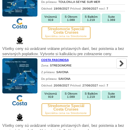
Do prístavu:
TOULON-LA SEYNE SUR MER
Odchod:
19/06/2027
Príchod:
26/06/2027
nocí:
7
Vnútorná
S Oknom
S Balkóm
Suite
919
1.089
1.219
1.369
Stredomorie Špeciál
Costa Cruises
špeciálna cena na Stredomorie
Všetky ceny sú uvádzané vrátane prístavných daní, bez poistenia a bez
servisných poplatkov. Vytvorte si kalkuláciu pre zobrazenie ceny.
COSTA FASCINOSA
Zona:
STREDOMORIE
Z prístavu:
SAVONA
Do prístavu:
SAVONA
Odchod:
20/06/2027
Príchod:
27/06/2027
nocí:
7
Vnútorná
S Oknom
S Balkóm
Suite
919
1.089
1.219
1.369
Stredomorie Špeciál
Costa Cruises
špeciálna cena na Stredomorie
Všetky ceny sú uvádzané vrátane prístavných daní, bez poistenia a bez