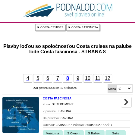
✖ COSTA CRUISES
✖ COSTA FASCINOSA
Plavby loďou so spoločnosťou Costa cruises na palube
lode Costa fascinosa - STRANA 8
4
5
6
7
8
9
10
11
12
235
plavieb loďou na
12
stránkách
Mena
COSTA FASCINOSA
Zona:
STREDOMORIE
Z prístavu:
SAVONA
Do prístavu:
SAVONA
Odchod:
23/05/2027
Príchod:
30/05/2027
nocí:
7
Vnútorná
S Oknom
S Balkóm
Suite