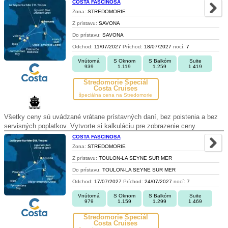
COSTA FASCINOSA
Zona:
STREDOMORIE
Z prístavu:
SAVONA
Do prístavu:
SAVONA
Odchod:
11/07/2027
Príchod:
18/07/2027
nocí:
7
Vnútorná
S Oknom
S Balkóm
Suite
939
1.119
1.259
1.419
Stredomorie Špeciál
Costa Cruises
špeciálna cena na Stredomorie
Všetky ceny sú uvádzané vrátane prístavných daní, bez poistenia a bez
servisných poplatkov. Vytvorte si kalkuláciu pre zobrazenie ceny.
COSTA FASCINOSA
Zona:
STREDOMORIE
Z prístavu:
TOULON-LA SEYNE SUR MER
Do prístavu:
TOULON-LA SEYNE SUR MER
Odchod:
17/07/2027
Príchod:
24/07/2027
nocí:
7
Vnútorná
S Oknom
S Balkóm
Suite
979
1.159
1.299
1.469
Stredomorie Špeciál
Costa Cruises