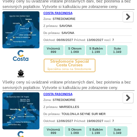
Všetky ceny sú uvádzané vrátane prístavných daní, bez poistenia a bez
servisných poplatkov. Vytvorte si kalkuláciu pre zobrazenie ceny.
COSTA FASCINOSA
Zona:
STREDOMORIE
Z prístavu:
SAVONA
Do prístavu:
SAVONA
Odchod:
06/06/2027
Príchod:
13/06/2027
nocí:
7
Vnútorná
S Oknom
S Balkóm
Suite
899
1.069
1.199
1.349
Stredomorie Špeciál
Costa Cruises
špeciálna cena na Stredomorie
Všetky ceny sú uvádzané vrátane prístavných daní, bez poistenia a bez
servisných poplatkov. Vytvorte si kalkuláciu pre zobrazenie ceny.
COSTA FASCINOSA
Zona:
STREDOMORIE
Z prístavu:
MARSEILLES
Do prístavu:
TOULON-LA SEYNE SUR MER
Odchod:
12/06/2027
Príchod:
19/06/2027
nocí:
7
Vnútorná
S Oknom
S Balkóm
Suite
899
1.069
1.199
1.349