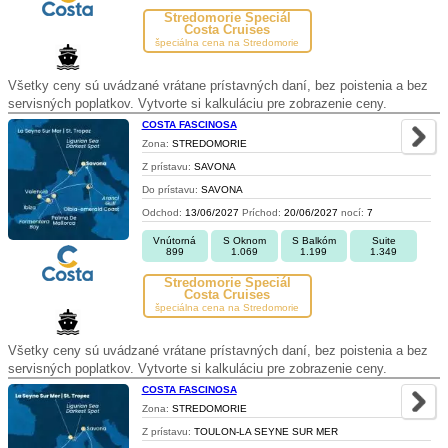
Stredomorie Špeciál
Costa Cruises
špeciálna cena na Stredomorie
Všetky ceny sú uvádzané vrátane prístavných daní, bez poistenia a bez
servisných poplatkov. Vytvorte si kalkuláciu pre zobrazenie ceny.
COSTA FASCINOSA
Zona:
STREDOMORIE
Z prístavu:
SAVONA
Do prístavu:
SAVONA
Odchod:
13/06/2027
Príchod:
20/06/2027
nocí:
7
Vnútorná
S Oknom
S Balkóm
Suite
899
1.069
1.199
1.349
Stredomorie Špeciál
Costa Cruises
špeciálna cena na Stredomorie
Všetky ceny sú uvádzané vrátane prístavných daní, bez poistenia a bez
servisných poplatkov. Vytvorte si kalkuláciu pre zobrazenie ceny.
COSTA FASCINOSA
Zona:
STREDOMORIE
Z prístavu:
TOULON-LA SEYNE SUR MER