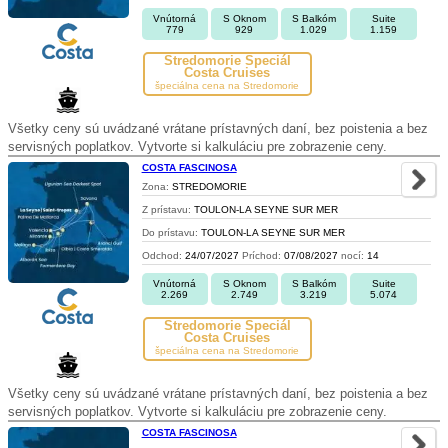
Vnútorná
S Oknom
S Balkóm
Suite
779
929
1.029
1.159
Stredomorie Špeciál
Costa Cruises
špeciálna cena na Stredomorie
Všetky ceny sú uvádzané vrátane prístavných daní, bez poistenia a bez
servisných poplatkov. Vytvorte si kalkuláciu pre zobrazenie ceny.
COSTA FASCINOSA
Zona:
STREDOMORIE
Z prístavu:
TOULON-LA SEYNE SUR MER
Do prístavu:
TOULON-LA SEYNE SUR MER
Odchod:
24/07/2027
Príchod:
07/08/2027
nocí:
14
Vnútorná
S Oknom
S Balkóm
Suite
2.269
2.749
3.219
5.074
Stredomorie Špeciál
Costa Cruises
špeciálna cena na Stredomorie
Všetky ceny sú uvádzané vrátane prístavných daní, bez poistenia a bez
servisných poplatkov. Vytvorte si kalkuláciu pre zobrazenie ceny.
COSTA FASCINOSA