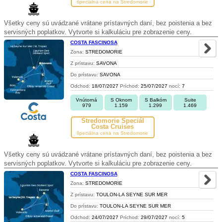
špeciálna cena na Stredomorie
Všetky ceny sú uvádzané vrátane prístavných daní, bez poistenia a bez
servisných poplatkov. Vytvorte si kalkuláciu pre zobrazenie ceny.
COSTA FASCINOSA
Zona:
STREDOMORIE
Z prístavu:
SAVONA
Do prístavu:
SAVONA
Odchod:
18/07/2027
Príchod:
25/07/2027
nocí:
7
Vnútorná
S Oknom
S Balkóm
Suite
979
1.159
1.299
1.469
Stredomorie Špeciál
Costa Cruises
špeciálna cena na Stredomorie
Všetky ceny sú uvádzané vrátane prístavných daní, bez poistenia a bez
servisných poplatkov. Vytvorte si kalkuláciu pre zobrazenie ceny.
COSTA FASCINOSA
Zona:
STREDOMORIE
Z prístavu:
TOULON-LA SEYNE SUR MER
Do prístavu:
TOULON-LA SEYNE SUR MER
Odchod:
24/07/2027
Príchod:
29/07/2027
nocí:
5