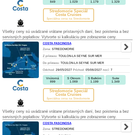
849
1.029
1.179
1.329
Stredomorie Špeciál
Costa Cruises
špeciálna cena na Stredomorie
Všetky ceny sú uvádzané vrátane prístavných daní, bez poistenia a bez
servisných poplatkov. Vytvorte si kalkuláciu pre zobrazenie ceny.
COSTA FASCINOSA
Zona:
STREDOMORIE
Z prístavu:
TOULON-LA SEYNE SUR MER
Do prístavu:
TOULON-LA SEYNE SUR MER
Odchod:
29/05/2027
Príchod:
05/06/2027
nocí:
7
Vnútorná
S Oknom
S Balkóm
Suite
899
1.069
1.199
1.349
Stredomorie Špeciál
Costa Cruises
špeciálna cena na Stredomorie
Všetky ceny sú uvádzané vrátane prístavných daní, bez poistenia a bez
servisných poplatkov. Vytvorte si kalkuláciu pre zobrazenie ceny.
COSTA FASCINOSA
Zona:
STREDOMORIE