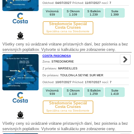
Odchod:
04/07/2027
Príchod:
11/07/2027
nocí:
7
Vnútorná
S Oknom
S Balkóm
Suite
939
1.109
1.239
1.399
Stredomorie Špeciál
Costa Cruises
špeciálna cena na Stredomorie
Všetky ceny sú uvádzané vrátane prístavných daní, bez poistenia a bez
servisných poplatkov. Vytvorte si kalkuláciu pre zobrazenie ceny.
COSTA FASCINOSA
Zona:
STREDOMORIE
Z prístavu:
MARSEILLES
Do prístavu:
TOULON-LA SEYNE SUR MER
Odchod:
10/07/2027
Príchod:
17/07/2027
nocí:
7
Vnútorná
S Oknom
S Balkóm
Suite
939
1.119
1.259
1.419
Stredomorie Špeciál
Costa Cruises
špeciálna cena na Stredomorie
Všetky ceny sú uvádzané vrátane prístavných daní, bez poistenia a bez
servisných poplatkov. Vytvorte si kalkuláciu pre zobrazenie ceny.