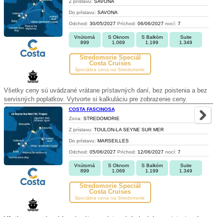
Z prístavu:
SAVONA
Do prístavu:
SAVONA
Odchod:
30/05/2027
Príchod:
06/06/2027
nocí:
7
Vnútorná
S Oknom
S Balkóm
Suite
899
1.069
1.199
1.349
Stredomorie Špeciál
Costa Cruises
špeciálna cena na Stredomorie
Všetky ceny sú uvádzané vrátane prístavných daní, bez poistenia a bez
servisných poplatkov. Vytvorte si kalkuláciu pre zobrazenie ceny.
COSTA FASCINOSA
Zona:
STREDOMORIE
Z prístavu:
TOULON-LA SEYNE SUR MER
Do prístavu:
MARSEILLES
Odchod:
05/06/2027
Príchod:
12/06/2027
nocí:
7
Vnútorná
S Oknom
S Balkóm
Suite
899
1.069
1.199
1.349
Stredomorie Špeciál
Costa Cruises
špeciálna cena na Stredomorie