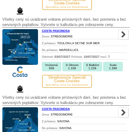
Costa Cruises
špeciálna cena na Stredomorie
Všetky ceny sú uvádzané vrátane prístavných daní, bez poistenia a bez
servisných poplatkov. Vytvorte si kalkuláciu pre zobrazenie ceny.
COSTA FASCINOSA
Zona:
STREDOMORIE
Z prístavu:
TOULON-LA SEYNE SUR MER
Do prístavu:
MARSEILLES
Odchod:
03/07/2027
Príchod:
10/07/2027
nocí:
7
Vnútorná
S Oknom
S Balkóm
Suite
939
1.109
1.239
1.399
Stredomorie Špeciál
Costa Cruises
špeciálna cena na Stredomorie
Všetky ceny sú uvádzané vrátane prístavných daní, bez poistenia a bez
servisných poplatkov. Vytvorte si kalkuláciu pre zobrazenie ceny.
COSTA FASCINOSA
Zona:
STREDOMORIE
Z prístavu:
SAVONA
Do prístavu:
SAVONA