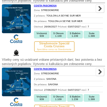
servisných poplatkov. Vytvorte si kalkuláciu pre zobrazenie ceny.
COSTA FASCINOSA
Zona:
STREDOMORIE
Z prístavu:
TOULON-LA SEYNE SUR MER
Do prístavu:
TOULON-LA SEYNE SUR MER
Odchod:
26/06/2027
Príchod:
03/07/2027
nocí:
7
Vnútorná
S Oknom
S Balkóm
Suite
939
1.109
1.239
1.399
Stredomorie Špeciál
Costa Cruises
špeciálna cena na Stredomorie
Všetky ceny sú uvádzané vrátane prístavných daní, bez poistenia a bez
servisných poplatkov. Vytvorte si kalkuláciu pre zobrazenie ceny.
COSTA FASCINOSA
Zona:
STREDOMORIE
Z prístavu:
SAVONA
Do prístavu:
SAVONA
Odchod:
27/06/2027
Príchod:
04/07/2027
nocí:
7
Vnútorná
S Oknom
S Balkóm
Suite
939
1.109
1.239
1.399
Stredomorie Špeciál