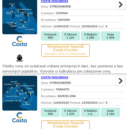
COSTA FASCINOSA
Zona:
STREDOMORIE
Z prístavu:
CATANIA
Do prístavu:
SAVONA
Odchod:
12/09/2026
Príchod:
20/09/2026
nocí:
8
Vnútorná
S Oknom
S Balkóm
Suite
889
1.119
1.289
1.959
Stredomorie Špeciál
Costa Cruises
špeciálna cena na Stredomorie
Všetky ceny sú uvádzané vrátane prístavných daní, bez poistenia a bez
servisných poplatkov. Vytvorte si kalkuláciu pre zobrazenie ceny.
COSTA FASCINOSA
Zona:
STREDOMORIE
Z prístavu:
TARANTO
Do prístavu:
BARCELONA
Odchod:
13/09/2026
Príchod:
22/09/2026
nocí:
9
Vnútorná
S Oknom
S Balkóm
Suite
969
1.229
n.d.
2.194
Stredomorie Špeciál
Costa Cruises