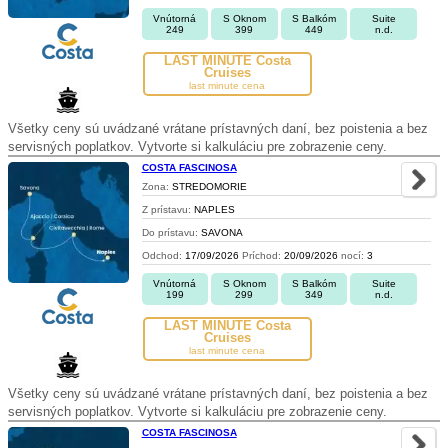
Vnútorná
S Oknom
S Balkóm
Suite
249
399
449
n.d.
LAST MINUTE Costa
Cruises
last minute cena
Všetky ceny sú uvádzané vrátane prístavných daní, bez poistenia a bez
servisných poplatkov. Vytvorte si kalkuláciu pre zobrazenie ceny.
COSTA FASCINOSA
Zona:
STREDOMORIE
Z prístavu:
NAPLES
Do prístavu:
SAVONA
Odchod:
17/09/2026
Príchod:
20/09/2026
nocí:
3
Vnútorná
S Oknom
S Balkóm
Suite
199
299
349
n.d.
LAST MINUTE Costa
Cruises
last minute cena
Všetky ceny sú uvádzané vrátane prístavných daní, bez poistenia a bez
servisných poplatkov. Vytvorte si kalkuláciu pre zobrazenie ceny.
COSTA FASCINOSA