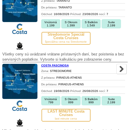
Z prístavu:
TARANTO
Do prístavu:
TARANTO
Odchod:
16/08/2026
Príchod:
23/08/2026
nocí:
7
Vnútorná
S Oknom
S Balkóm
Suite
1.199
1.399
1.549
2.199
Stredomorie Špeciál
Costa Cruises
špeciálna cena na Stredomorie
Všetky ceny sú uvádzané vrátane prístavných daní, bez poistenia a bez
servisných poplatkov. Vytvorte si kalkuláciu pre zobrazenie ceny.
COSTA FASCINOSA
Zona:
STREDOMORIE
Z prístavu:
PIRAEUS-ATHENS
Do prístavu:
PIRAEUS-ATHENS
Odchod:
19/08/2026
Príchod:
26/08/2026
nocí:
7
Vnútorná
S Oknom
S Balkóm
Suite
799
899
999
2.199
LAST MINUTE Costa
Cruises
last minute cena