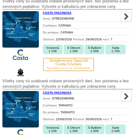
Všetky ceny sú uvádzané vrátane prístavných daní, bez poistenia a bez
servisných poplatkov. Vytvorte si kalkuláciu pre zobrazenie ceny.
COSTA FASCINOSA
Zona:
STREDOMORIE
Z prístavu:
CATANIA
Do prístavu:
CATANIA
Odchod:
22/08/2026
Príchod:
29/08/2026
nocí:
7
Vnútorná
S Oknom
S Balkóm
Suite
1.159
1.359
1.509
1.709
Stredomorie Špeciál
Costa Cruises
špeciálna cena na Stredomorie
Všetky ceny sú uvádzané vrátane prístavných daní, bez poistenia a bez
servisných poplatkov. Vytvorte si kalkuláciu pre zobrazenie ceny.
COSTA FASCINOSA
Zona:
STREDOMORIE
Z prístavu:
TARANTO
Do prístavu:
TARANTO
Odchod:
23/08/2026
Príchod:
30/08/2026
nocí:
7
Vnútorná
S Oknom
S Balkóm
Suite
1.159
1.359
1.509
2.048