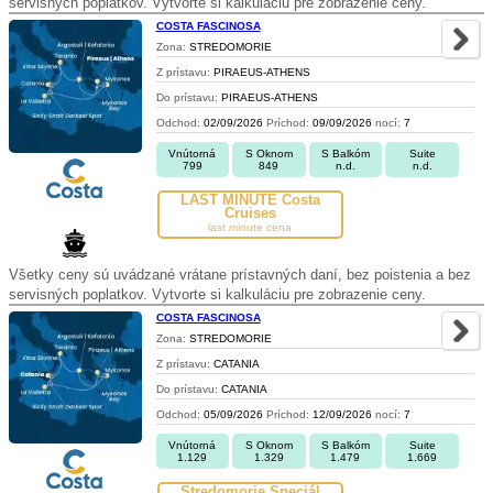
servisných poplatkov. Vytvorte si kalkuláciu pre zobrazenie ceny.
COSTA FASCINOSA
Zona:
STREDOMORIE
Z prístavu:
PIRAEUS-ATHENS
Do prístavu:
PIRAEUS-ATHENS
Odchod:
02/09/2026
Príchod:
09/09/2026
nocí:
7
Vnútorná
S Oknom
S Balkóm
Suite
799
849
n.d.
n.d.
LAST MINUTE Costa
Cruises
last minute cena
Všetky ceny sú uvádzané vrátane prístavných daní, bez poistenia a bez
servisných poplatkov. Vytvorte si kalkuláciu pre zobrazenie ceny.
COSTA FASCINOSA
Zona:
STREDOMORIE
Z prístavu:
CATANIA
Do prístavu:
CATANIA
Odchod:
05/09/2026
Príchod:
12/09/2026
nocí:
7
Vnútorná
S Oknom
S Balkóm
Suite
1.129
1.329
1.479
1.669
Stredomorie Špeciál