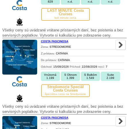
829
n.d.
n.d.
n.d.
LAST MINUTE Costa
Cruises
last minute cena
Všetky ceny sú uvádzané vrátane prístavných daní, bez poistenia a bez
servisných poplatkov. Vytvorte si kalkuláciu pre zobrazenie ceny.
COSTA FASCINOSA
Zona:
STREDOMORIE
Z prístavu:
CATANIA
Do prístavu:
CATANIA
Odchod:
15/08/2026
Príchod:
22/08/2026
nocí:
7
Vnútorná
S Oknom
S Balkóm
Suite
1.199
1.399
1.549
2.199
Stredomorie Špeciál
Costa Cruises
špeciálna cena na Stredomorie
Všetky ceny sú uvádzané vrátane prístavných daní, bez poistenia a bez
servisných poplatkov. Vytvorte si kalkuláciu pre zobrazenie ceny.
COSTA FASCINOSA
Zona:
STREDOMORIE