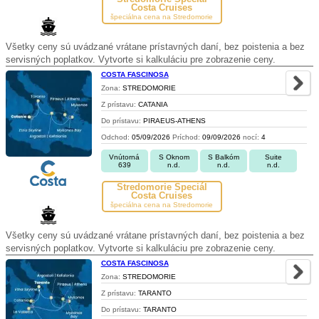
Costa Cruises
špeciálna cena na Stredomorie
Všetky ceny sú uvádzané vrátane prístavných daní, bez poistenia a bez
servisných poplatkov. Vytvorte si kalkuláciu pre zobrazenie ceny.
COSTA FASCINOSA
Zona:
STREDOMORIE
Z prístavu:
CATANIA
Do prístavu:
PIRAEUS-ATHENS
Odchod:
05/09/2026
Príchod:
09/09/2026
nocí:
4
Vnútorná
S Oknom
S Balkóm
Suite
639
n.d.
n.d.
n.d.
Stredomorie Špeciál
Costa Cruises
špeciálna cena na Stredomorie
Všetky ceny sú uvádzané vrátane prístavných daní, bez poistenia a bez
servisných poplatkov. Vytvorte si kalkuláciu pre zobrazenie ceny.
COSTA FASCINOSA
Zona:
STREDOMORIE
Z prístavu:
TARANTO
Do prístavu:
TARANTO