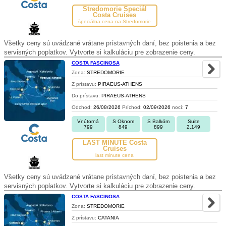
Stredomorie Špeciál
Costa Cruises
špeciálna cena na Stredomorie
Všetky ceny sú uvádzané vrátane prístavných daní, bez poistenia a bez
servisných poplatkov. Vytvorte si kalkuláciu pre zobrazenie ceny.
COSTA FASCINOSA
Zona:
STREDOMORIE
Z prístavu:
PIRAEUS-ATHENS
Do prístavu:
PIRAEUS-ATHENS
Odchod:
26/08/2026
Príchod:
02/09/2026
nocí:
7
Vnútorná
S Oknom
S Balkóm
Suite
799
849
899
2.149
LAST MINUTE Costa
Cruises
last minute cena
Všetky ceny sú uvádzané vrátane prístavných daní, bez poistenia a bez
servisných poplatkov. Vytvorte si kalkuláciu pre zobrazenie ceny.
COSTA FASCINOSA
Zona:
STREDOMORIE
Z prístavu:
CATANIA