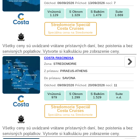
Odchod:
06/09/2026
Príchod:
13/09/2026
nocí:
7
Vnútorná
S Oknom
S Balkóm
Suite
1.129
1.329
1.479
1.669
Stredomorie Špeciál
Costa Cruises
špeciálna cena na Stredomorie
Všetky ceny sú uvádzané vrátane prístavných daní, bez poistenia a bez
servisných poplatkov. Vytvorte si kalkuláciu pre zobrazenie ceny.
COSTA FASCINOSA
Zona:
STREDOMORIE
Z prístavu:
PIRAEUS-ATHENS
Do prístavu:
SAVONA
Odchod:
09/09/2026
Príchod:
20/09/2026
nocí:
11
Vnútorná
S Oknom
S Balkóm
Suite
979
1.299
1.529
n.d.
Stredomorie Špeciál
Costa Cruises
špeciálna cena na Stredomorie
Všetky ceny sú uvádzané vrátane prístavných daní, bez poistenia a bez
servisných poplatkov. Vytvorte si kalkuláciu pre zobrazenie ceny.