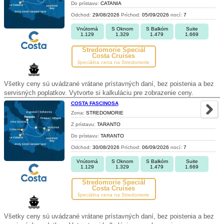
Do prístavu:
CATANIA
Odchod:
29/08/2026
Príchod:
05/09/2026
nocí:
7
Vnútorná
S Oknom
S Balkóm
Suite
1.129
1.329
1.479
1.669
Stredomorie Špeciál
Costa Cruises
špeciálna cena na Stredomorie
Všetky ceny sú uvádzané vrátane prístavných daní, bez poistenia a bez
servisných poplatkov. Vytvorte si kalkuláciu pre zobrazenie ceny.
COSTA FASCINOSA
Zona:
STREDOMORIE
Z prístavu:
TARANTO
Do prístavu:
TARANTO
Odchod:
30/08/2026
Príchod:
06/09/2026
nocí:
7
Vnútorná
S Oknom
S Balkóm
Suite
1.129
1.329
1.479
1.669
Stredomorie Špeciál
Costa Cruises
špeciálna cena na Stredomorie
Všetky ceny sú uvádzané vrátane prístavných daní, bez poistenia a bez