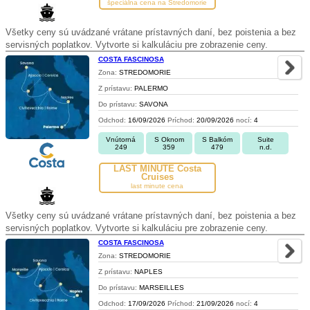
špeciálna cena na Stredomorie
Všetky ceny sú uvádzané vrátane prístavných daní, bez poistenia a bez
servisných poplatkov. Vytvorte si kalkuláciu pre zobrazenie ceny.
COSTA FASCINOSA
Zona:
STREDOMORIE
Z prístavu:
PALERMO
Do prístavu:
SAVONA
Odchod:
16/09/2026
Príchod:
20/09/2026
nocí:
4
Vnútorná
S Oknom
S Balkóm
Suite
249
359
479
n.d.
LAST MINUTE Costa
Cruises
last minute cena
Všetky ceny sú uvádzané vrátane prístavných daní, bez poistenia a bez
servisných poplatkov. Vytvorte si kalkuláciu pre zobrazenie ceny.
COSTA FASCINOSA
Zona:
STREDOMORIE
Z prístavu:
NAPLES
Do prístavu:
MARSEILLES
Odchod:
17/09/2026
Príchod:
21/09/2026
nocí:
4