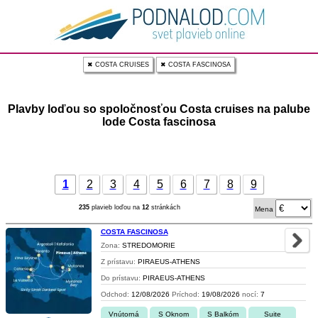
✖ COSTA CRUISES
✖ COSTA FASCINOSA
Plavby loďou so spoločnosťou Costa cruises na palube
lode Costa fascinosa
1
2
3
4
5
6
7
8
9
235
plavieb loďou na
12
stránkách
Mena
COSTA FASCINOSA
Zona:
STREDOMORIE
Z prístavu:
PIRAEUS-ATHENS
Do prístavu:
PIRAEUS-ATHENS
Odchod:
12/08/2026
Príchod:
19/08/2026
nocí:
7
Vnútorná
S Oknom
S Balkóm
Suite