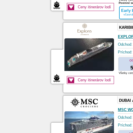
Všetky ceny
Povinné se
Ceny itinerárov lodí
Early
včasná
KARIBI
EXPLOR
Odchod:
Príchod:
O
5
Všetky ceny
Ceny itinerárov lodí
DUBAI
MSC W
Odchod:
Príchod: