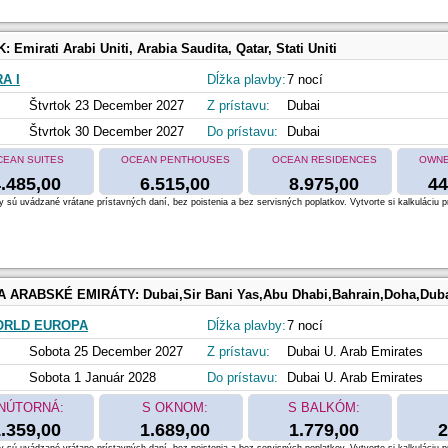
K:
Emirati Arabi Uniti, Arabia Saudita, Qatar, Stati Uniti
A I
Dĺžka plavby:
7 nocí
Štvrtok 23 December 2027
Z prístavu:
Dubai
Štvrtok 30 December 2027
Do prístavu:
Dubai
CEAN SUITES
OCEAN PENTHOUSES
OCEAN RESIDENCES
OWNE
.485,00
6.515,00
8.975,00
44
 sú uvádzané vrátane prístavných daní, bez poistenia a bez servisných poplatkov. Vytvorte si kalkuláciu p
 A ARABSKÉ EMIRÁTY:
Dubai,Sir Bani Yas,Abu Dhabi,Bahrain,Doha,Dub
ORLD EUROPA
Dĺžka plavby:
7 nocí
Sobota 25 December 2027
Z prístavu:
Dubai U. Arab Emirates
Sobota 1 Január 2028
Do prístavu:
Dubai U. Arab Emirates
NÚTORNÁ:
S OKNOM:
S BALKÓM:
.359,00
1.689,00
1.779,00
2