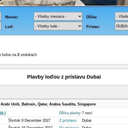
b loďou na
2
stránkách
Plavby loďou z prístavu Dubai
 Arabi Uniti, Bahrein, Qatar, Arabia Saudita, Singapore
A I
Dĺžka plavby:
7 nocí
Štvrtok 9 December 2027
Z prístavu:
Dubai
Štvrtok 16 December 2027
Do prístavu:
Dubai