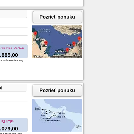
Pozrieť ponuku
R'S RESIDENCE
.885,00
re zobrazenie ceny.
ai
Pozrieť ponuku
SUITE:
.079,00