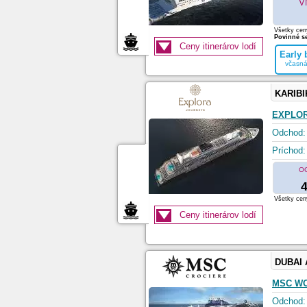
V
Všetky ceny
Povinné se
Ceny itinerárov lodí
Early
včasná
KARIBI
EXPLOR
Odchod:
Príchod:
O
4
Všetky ceny
Ceny itinerárov lodí
DUBAI
MSC W
Odchod: