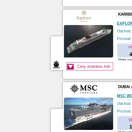
KARIBI
EXPLOR
Odchod:
Príchod:
O
4
Všetky ceny
Ceny itinerárov lodí
DUBAI
MSC W
Odchod:
Príchod:
V
1