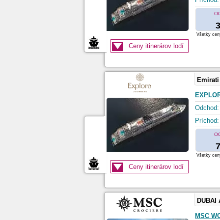
O
3
Všetky ceny
Ceny itinerárov lodí
Emirati
EXPLOR
Odchod:
Príchod:
O
7
Všetky ceny
Ceny itinerárov lodí
DUBAI
MSC W