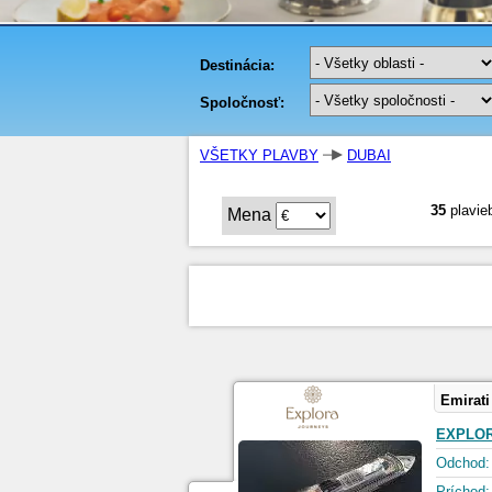
VŠETKY PLAVBY
DUBAI
35
plavie
Mena
Emirati
EXPLOR
Odchod:
Príchod: