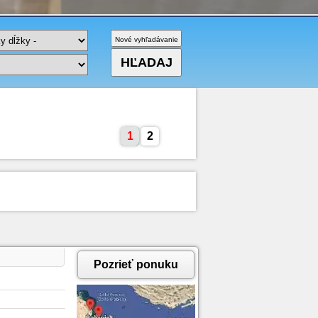
1
2
Pozrieť ponuku