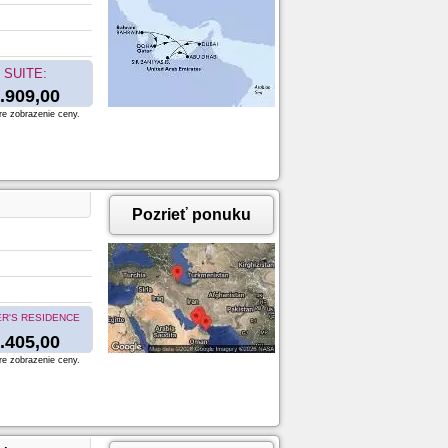
SUITE:
.909,00
re zobrazenie ceny.
Pozrieť ponuku
R'S RESIDENCE
.405,00
re zobrazenie ceny.