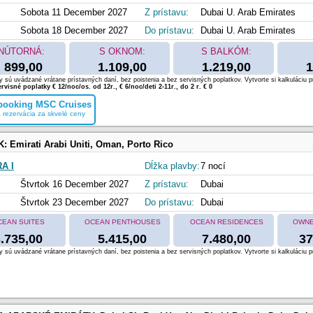
Sobota 11 December 2027
Z prístavu:
Dubai U. Arab Emirates
Sobota 18 December 2027
Do prístavu:
Dubai U. Arab Emirates
NÚTORNÁ:
S OKNOM:
S BALKÓM:
899,00
1.109,00
1.219,00
1
 sú uvádzané vrátane prístavných daní, bez poistenia a bez servisných poplatkov. Vytvorte si kalkuláciu p
rvisné poplatky € 12/noc/os. od 12r., € 6/noc/deti 2-11r., do 2 r. € 0
 booking MSC Cruises
 rezervácia za skvelé ceny
K:
Emirati Arabi Uniti, Oman, Porto Rico
A I
Dĺžka plavby:
7 nocí
Štvrtok 16 December 2027
Z prístavu:
Dubai
Štvrtok 23 December 2027
Do prístavu:
Dubai
CEAN SUITES
OCEAN PENTHOUSES
OCEAN RESIDENCES
OWNE
.735,00
5.415,00
7.480,00
37
 sú uvádzané vrátane prístavných daní, bez poistenia a bez servisných poplatkov. Vytvorte si kalkuláciu p