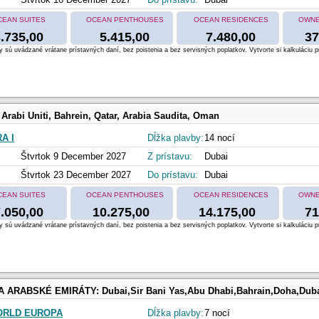
CEAN SUITES
OCEAN PENTHOUSES
OCEAN RESIDENCES
OWNE
.735,00
5.415,00
7.480,00
37
 sú uvádzané vrátane prístavných daní, bez poistenia a bez servisných poplatkov. Vytvorte si kalkuláciu p
 Arabi Uniti, Bahrein, Qatar, Arabia Saudita, Oman
A I
Dĺžka plavby:
14 nocí
Štvrtok 9 December 2027
Z prístavu:
Dubai
Štvrtok 23 December 2027
Do prístavu:
Dubai
CEAN SUITES
OCEAN PENTHOUSES
OCEAN RESIDENCES
OWNE
.050,00
10.275,00
14.175,00
71
 sú uvádzané vrátane prístavných daní, bez poistenia a bez servisných poplatkov. Vytvorte si kalkuláciu p
 A ARABSKÉ EMIRÁTY:
Dubai,Sir Bani Yas,Abu Dhabi,Bahrain,Doha,Dub
ORLD EUROPA
Dĺžka plavby:
7 nocí