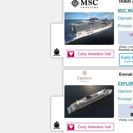
DUBAI
MSC W
Odchod:
Príchod:
V
Všetky ceny
Povinné se
Ceny itinerárov lodí
Early
včasná
Emirati
EXPLOR
Odchod:
Príchod:
O
9
Všetky ceny
Ceny itinerárov lodí