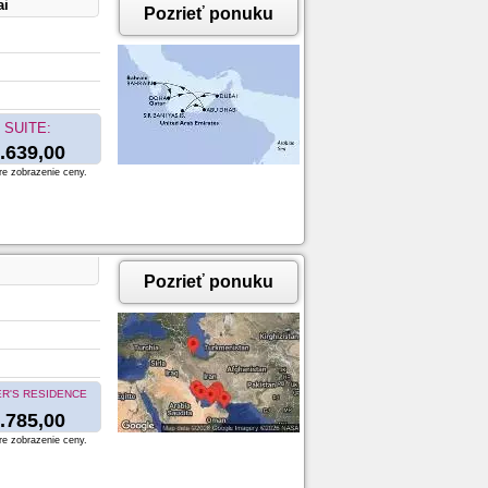
ai
Pozrieť ponuku
SUITE:
.639,00
re zobrazenie ceny.
Pozrieť ponuku
R'S RESIDENCE
.785,00
re zobrazenie ceny.