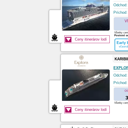
Odchod:
Príchod:
V
Všetky ceny
Povinné se
Ceny itinerárov lodí
Early
včasná
KARIBI
EXPLOR
Odchod:
Príchod:
O
3
Všetky ceny
Ceny itinerárov lodí