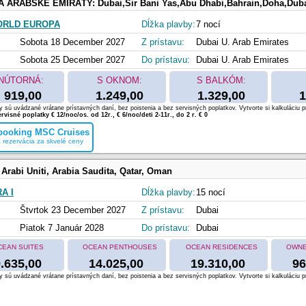
 A ARABSKÉ EMIRÁTY:
Dubai,Sir Bani Yas,Abu Dhabi,Bahrain,Doha,Dub
ORLD EUROPA
Dĺžka plavby:
7 nocí
Sobota 18 December 2027
Z prístavu:
Dubai U. Arab Emirates
Sobota 25 December 2027
Do prístavu:
Dubai U. Arab Emirates
NÚTORNÁ:
S OKNOM:
S BALKÓM:
919,00
1.249,00
1.329,00
1
 sú uvádzané vrátane prístavných daní, bez poistenia a bez servisných poplatkov. Vytvorte si kalkuláciu p
rvisné poplatky € 12/noc/os. od 12r., € 6/noc/deti 2-11r., do 2 r. € 0
 booking MSC Cruises
 rezervácia za skvelé ceny
 Arabi Uniti, Arabia Saudita, Qatar, Oman
A I
Dĺžka plavby:
15 nocí
Štvrtok 23 December 2027
Z prístavu:
Dubai
Piatok 7 Január 2028
Do prístavu:
Dubai
CEAN SUITES
OCEAN PENTHOUSES
OCEAN RESIDENCES
OWNE
.635,00
14.025,00
19.310,00
96
 sú uvádzané vrátane prístavných daní, bez poistenia a bez servisných poplatkov. Vytvorte si kalkuláciu p