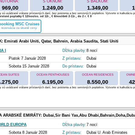
NÚTORNÁ:
S OKNOM:
S BALKÓM:
969,00
1.249,00
1.349,00
1
 sú uvádzané vrátane prístavných daní, bez poistenia a bez servisných poplatkov. Vytvorte si kalkuláciu p
rvisné poplatky € 12/noc/os. od 12r., € 6/noc/deti 2-11r., do 2 r. € 0
 booking MSC Cruises
 rezervácia za skvelé ceny
K:
Emirati Arabi Uniti, Qatar, Bahrein, Arabia Saudita, Stati Uniti
A I
Dĺžka plavby:
8 nocí
Piatok 7 Január 2028
Z prístavu:
Dubai
Sobota 15 Január 2028
Do prístavu:
Dubai
CEAN SUITES
OCEAN PENTHOUSES
OCEAN RESIDENCES
OWNE
.275,00
6.195,00
8.550,00
42
 sú uvádzané vrátane prístavných daní, bez poistenia a bez servisných poplatkov. Vytvorte si kalkuláciu p
 A ARABSKÉ EMIRÁTY:
Dubai,Sir Bani Yas,Abu Dhabi,Bahrain,Doha,Dub
ORLD EUROPA
Dĺžka plavby:
7 nocí
Sobota 8 Január 2028
Z prístavu:
Dubai U. Arab Emirates