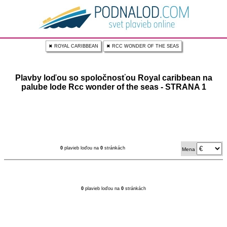
✖ ROYAL CARIBBEAN
✖ RCC WONDER OF THE SEAS
Plavby loďou so spoločnosťou Royal caribbean na
palube lode Rcc wonder of the seas - STRANA 1
0
plavieb loďou na
0
stránkách
Mena
0
plavieb loďou na
0
stránkách