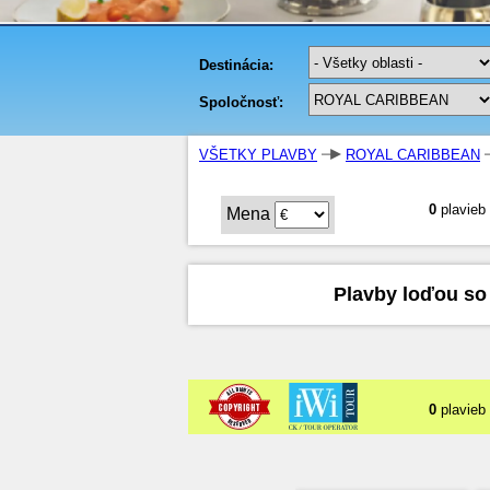
VŠETKY PLAVBY
ROYAL CARIBBEAN
0
plavieb
Mena
Plavby loďou so 
0
plavieb