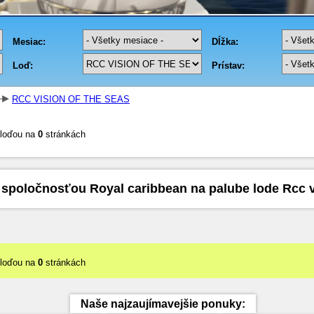
RCC VISION OF THE SEAS
 loďou na
0
stránkách
spoločnosťou Royal caribbean na palube lode Rcc v
 loďou na
0
stránkách