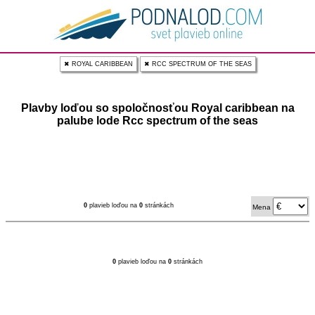
✖ ROYAL CARIBBEAN
✖ RCC SPECTRUM OF THE SEAS
Plavby loďou so spoločnosťou Royal caribbean na
palube lode Rcc spectrum of the seas
0
plavieb loďou na
0
stránkách
Mena
0
plavieb loďou na
0
stránkách