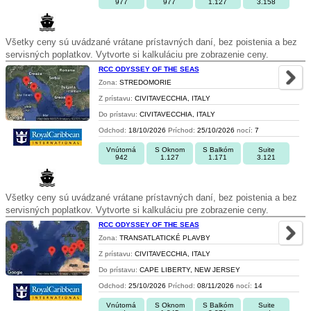
977
977
1.127
3.158
Všetky ceny sú uvádzané vrátane prístavných daní, bez poistenia a bez
servisných poplatkov. Vytvorte si kalkuláciu pre zobrazenie ceny.
RCC ODYSSEY OF THE SEAS
Zona:
STREDOMORIE
Z prístavu:
CIVITAVECCHIA, ITALY
Do prístavu:
CIVITAVECCHIA, ITALY
Odchod:
18/10/2026
Príchod:
25/10/2026
nocí:
7
Vnútorná
S Oknom
S Balkóm
Suite
942
1.127
1.171
3.121
Všetky ceny sú uvádzané vrátane prístavných daní, bez poistenia a bez
servisných poplatkov. Vytvorte si kalkuláciu pre zobrazenie ceny.
RCC ODYSSEY OF THE SEAS
Zona:
TRANSATLATICKÉ PLAVBY
Z prístavu:
CIVITAVECCHIA, ITALY
Do prístavu:
CAPE LIBERTY, NEW JERSEY
Odchod:
25/10/2026
Príchod:
08/11/2026
nocí:
14
Vnútorná
S Oknom
S Balkóm
Suite