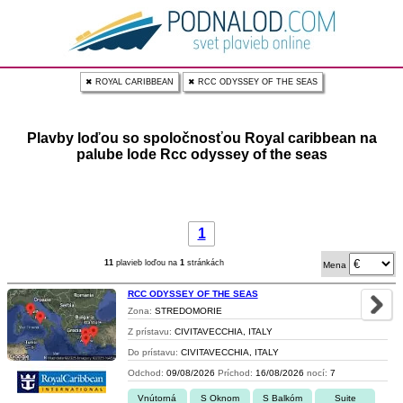
✖ ROYAL CARIBBEAN
✖ RCC ODYSSEY OF THE SEAS
Plavby loďou so spoločnosťou Royal caribbean na
palube lode Rcc odyssey of the seas
1
11
plavieb loďou na
1
stránkách
Mena
RCC ODYSSEY OF THE SEAS
Zona:
STREDOMORIE
Z prístavu:
CIVITAVECCHIA, ITALY
Do prístavu:
CIVITAVECCHIA, ITALY
Odchod:
09/08/2026
Príchod:
16/08/2026
nocí:
7
Vnútorná
S Oknom
S Balkóm
Suite