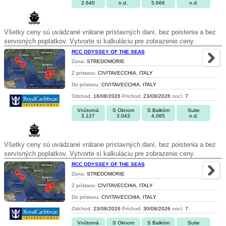
2.640
n.d.
5.666
n.d.
Všetky ceny sú uvádzané vrátane prístavných daní, bez poistenia a bez
servisných poplatkov. Vytvorte si kalkuláciu pre zobrazenie ceny.
RCC ODYSSEY OF THE SEAS
Zona:
STREDOMORIE
Z prístavu:
CIVITAVECCHIA, ITALY
Do prístavu:
CIVITAVECCHIA, ITALY
Odchod:
16/08/2026
Príchod:
23/08/2026
nocí:
7
Vnútorná
S Oknom
S Balkóm
Suite
3.127
3.043
4.085
n.d.
Všetky ceny sú uvádzané vrátane prístavných daní, bez poistenia a bez
servisných poplatkov. Vytvorte si kalkuláciu pre zobrazenie ceny.
RCC ODYSSEY OF THE SEAS
Zona:
STREDOMORIE
Z prístavu:
CIVITAVECCHIA, ITALY
Do prístavu:
CIVITAVECCHIA, ITALY
Odchod:
23/08/2026
Príchod:
30/08/2026
nocí:
7
Vnútorná
S Oknom
S Balkóm
Suite