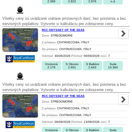
2.369
2.822
2.876
n.d.
Všetky ceny sú uvádzané vrátane prístavných daní, bez poistenia a bez
servisných poplatkov. Vytvorte si kalkuláciu pre zobrazenie ceny.
RCC ODYSSEY OF THE SEAS
Zona:
STREDOMORIE
Z prístavu:
CIVITAVECCHIA, ITALY
Do prístavu:
CIVITAVECCHIA, ITALY
Odchod:
30/08/2026
Príchod:
06/09/2026
nocí:
7
Vnútorná
S Oknom
S Balkóm
Suite
2.176
2.601
2.643
14.364
Všetky ceny sú uvádzané vrátane prístavných daní, bez poistenia a bez
servisných poplatkov. Vytvorte si kalkuláciu pre zobrazenie ceny.
RCC ODYSSEY OF THE SEAS
Zona:
STREDOMORIE
Z prístavu:
CIVITAVECCHIA, ITALY
Do prístavu:
CIVITAVECCHIA, ITALY
Odchod:
06/09/2026
Príchod:
13/09/2026
nocí:
7
Vnútorná
S Oknom
S Balkóm
Suite