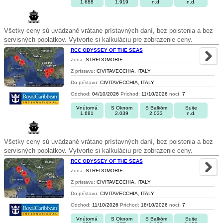
1.688
1.919
n.d.
n.d.
Všetky ceny sú uvádzané vrátane prístavných daní, bez poistenia a bez
servisných poplatkov. Vytvorte si kalkuláciu pre zobrazenie ceny.
RCC ODYSSEY OF THE SEAS
Zona:
STREDOMORIE
Z prístavu:
CIVITAVECCHIA, ITALY
Do prístavu:
CIVITAVECCHIA, ITALY
Odchod:
04/10/2026
Príchod:
11/10/2026
nocí:
7
Vnútorná
S Oknom
S Balkóm
Suite
1.681
2.039
2.033
n.d.
Všetky ceny sú uvádzané vrátane prístavných daní, bez poistenia a bez
servisných poplatkov. Vytvorte si kalkuláciu pre zobrazenie ceny.
RCC ODYSSEY OF THE SEAS
Zona:
STREDOMORIE
Z prístavu:
CIVITAVECCHIA, ITALY
Do prístavu:
CIVITAVECCHIA, ITALY
Odchod:
11/10/2026
Príchod:
18/10/2026
nocí:
7
Vnútorná
S Oknom
S Balkóm
Suite