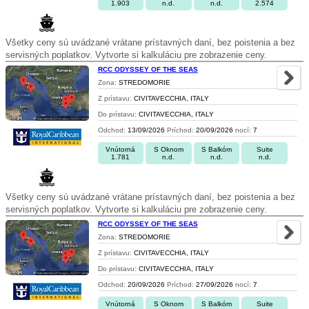
1.903
n.d.
n.d.
2.574
Všetky ceny sú uvádzané vrátane prístavných daní, bez poistenia a bez
servisných poplatkov. Vytvorte si kalkuláciu pre zobrazenie ceny.
RCC ODYSSEY OF THE SEAS
Zona:
STREDOMORIE
Z prístavu:
CIVITAVECCHIA, ITALY
Do prístavu:
CIVITAVECCHIA, ITALY
Odchod:
13/09/2026
Príchod:
20/09/2026
nocí:
7
Vnútorná
S Oknom
S Balkóm
Suite
1.781
n.d.
n.d.
n.d.
Všetky ceny sú uvádzané vrátane prístavných daní, bez poistenia a bez
servisných poplatkov. Vytvorte si kalkuláciu pre zobrazenie ceny.
RCC ODYSSEY OF THE SEAS
Zona:
STREDOMORIE
Z prístavu:
CIVITAVECCHIA, ITALY
Do prístavu:
CIVITAVECCHIA, ITALY
Odchod:
20/09/2026
Príchod:
27/09/2026
nocí:
7
Vnútorná
S Oknom
S Balkóm
Suite