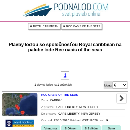
✖ ROYAL CARIBBEAN
✖ RCC OASIS OF THE SEAS
Plavby loďou so spoločnosťou Royal caribbean na
palube lode Rcc oasis of the seas
1
1
plavieb loďou na
1
stránkách
Mena
RCC OASIS OF THE SEAS
Zona:
KARIBIK
Z prístavu:
CAPE LIBERTY, NEW JERSEY
Do prístavu:
CAPE LIBERTY, NEW JERSEY
Odchod:
25/10/2026
Príchod:
03/11/2026
nocí:
9
Vnútorná
S Oknom
S Balkóm
Suite