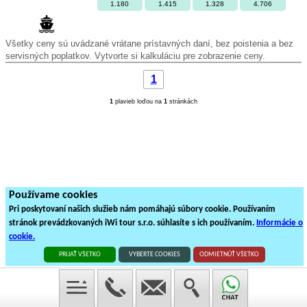
1.180
1.415
1.328
4.706
Všetky ceny sú uvádzané vrátane prístavných daní, bez poistenia a bez
servisných poplatkov. Vytvorte si kalkuláciu pre zobrazenie ceny.
1
1
plavieb loďou na
1
stránkách
Používame cookies
Pri poskytovaní našich služieb nám pomáhajú súbory cookie. Používaním
stránok prevádzkovaných iWi tour s.r.o. súhlasíte s ich používaním.
Informácie o
cookie.
PRIJAŤ VŠETKO
VYBERTE COOKIES
ODMIETNÚŤ VŠETKO