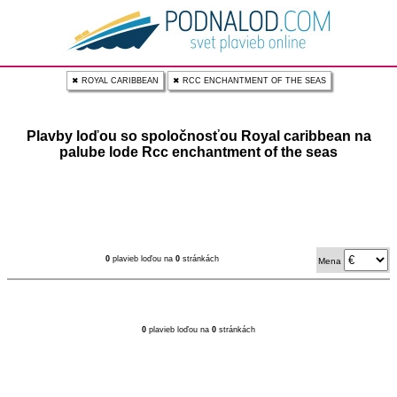
✖ ROYAL CARIBBEAN
✖ RCC ENCHANTMENT OF THE SEAS
Plavby loďou so spoločnosťou Royal caribbean na
palube lode Rcc enchantment of the seas
0
plavieb loďou na
0
stránkách
Mena
0
plavieb loďou na
0
stránkách