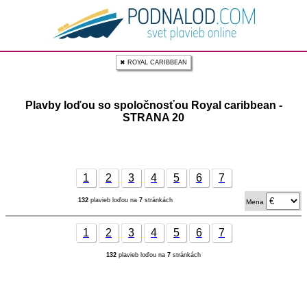
✖ ROYAL CARIBBEAN
Plavby loďou so spoločnosťou Royal caribbean -
STRANA 20
1
2
3
4
5
6
7
132
plavieb loďou na
7
stránkách
Mena
1
2
3
4
5
6
7
132
plavieb loďou na
7
stránkách