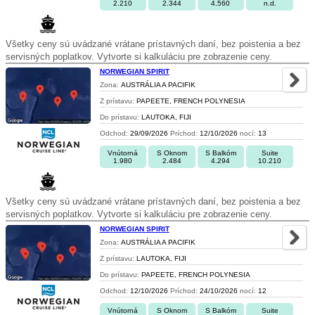
2.210
2.344
4.560
n.d.
Všetky ceny sú uvádzané vrátane prístavných daní, bez poistenia a bez
servisných poplatkov. Vytvorte si kalkuláciu pre zobrazenie ceny.
NORWEGIAN SPIRIT
Zona:
AUSTRÁLIA A PACIFIK
Z prístavu:
PAPEETE, FRENCH POLYNESIA
Do prístavu:
LAUTOKA, FIJI
Odchod:
29/09/2026
Príchod:
12/10/2026
nocí:
13
Vnútorná
S Oknom
S Balkóm
Suite
1.980
2.484
4.294
10.210
Všetky ceny sú uvádzané vrátane prístavných daní, bez poistenia a bez
servisných poplatkov. Vytvorte si kalkuláciu pre zobrazenie ceny.
NORWEGIAN SPIRIT
Zona:
AUSTRÁLIA A PACIFIK
Z prístavu:
LAUTOKA, FIJI
Do prístavu:
PAPEETE, FRENCH POLYNESIA
Odchod:
12/10/2026
Príchod:
24/10/2026
nocí:
12
Vnútorná
S Oknom
S Balkóm
Suite