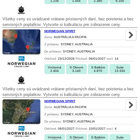
1.234
1.444
2.380
6.100
Všetky ceny sú uvádzané vrátane prístavných daní, bez poistenia a bez
servisných poplatkov. Vytvorte si kalkuláciu pre zobrazenie ceny.
NORWEGIAN SPIRIT
Zona:
AUSTRÁLIA A PACIFIK
Z prístavu:
SYDNEY, AUSTRALIA
Do prístavu:
SYDNEY, AUSTRALIA
Odchod:
23/12/2026
Príchod:
06/01/2027
nocí:
14
Vnútorná
S Oknom
S Balkóm
Suite
2.404
3.140
4.970
13.334
Všetky ceny sú uvádzané vrátane prístavných daní, bez poistenia a bez
servisných poplatkov. Vytvorte si kalkuláciu pre zobrazenie ceny.
NORWEGIAN SPIRIT
Zona:
AUSTRÁLIA A PACIFIK
Z prístavu:
SYDNEY, AUSTRALIA
Do prístavu:
SYDNEY, AUSTRALIA
Odchod:
06/01/2027
Príchod:
10/01/2027
nocí:
4
Vnútorná
S Oknom
S Balkóm
Suite