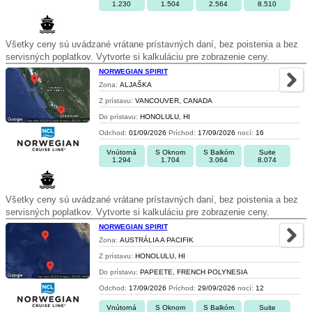
1.230
1.504
2.564
8.510
Všetky ceny sú uvádzané vrátane prístavných daní, bez poistenia a bez
servisných poplatkov. Vytvorte si kalkuláciu pre zobrazenie ceny.
NORWEGIAN SPIRIT
Zona:
ALJAŠKA
Z prístavu:
VANCOUVER, CANADA
Do prístavu:
HONOLULU, HI
Odchod:
01/09/2026
Príchod:
17/09/2026
nocí:
16
Vnútorná
S Oknom
S Balkóm
Suite
1.294
1.704
3.064
8.074
Všetky ceny sú uvádzané vrátane prístavných daní, bez poistenia a bez
servisných poplatkov. Vytvorte si kalkuláciu pre zobrazenie ceny.
NORWEGIAN SPIRIT
Zona:
AUSTRÁLIA A PACIFIK
Z prístavu:
HONOLULU, HI
Do prístavu:
PAPEETE, FRENCH POLYNESIA
Odchod:
17/09/2026
Príchod:
29/09/2026
nocí:
12
Vnútorná
S Oknom
S Balkóm
Suite