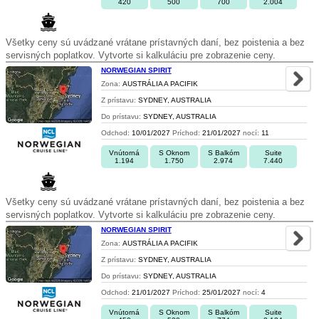
420
500
700
2.004
Všetky ceny sú uvádzané vrátane prístavných daní, bez poistenia a bez
servisných poplatkov. Vytvorte si kalkuláciu pre zobrazenie ceny.
NORWEGIAN SPIRIT
Zona:
AUSTRÁLIA A PACIFIK
Z prístavu:
SYDNEY, AUSTRALIA
Do prístavu:
SYDNEY, AUSTRALIA
Odchod:
10/01/2027
Príchod:
21/01/2027
nocí:
11
Vnútorná
S Oknom
S Balkóm
Suite
1.194
1.750
2.974
7.440
Všetky ceny sú uvádzané vrátane prístavných daní, bez poistenia a bez
servisných poplatkov. Vytvorte si kalkuláciu pre zobrazenie ceny.
NORWEGIAN SPIRIT
Zona:
AUSTRÁLIA A PACIFIK
Z prístavu:
SYDNEY, AUSTRALIA
Do prístavu:
SYDNEY, AUSTRALIA
Odchod:
21/01/2027
Príchod:
25/01/2027
nocí:
4
Vnútorná
S Oknom
S Balkóm
Suite