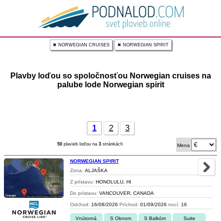
✖ NORWEGIAN CRUISES
✖ NORWEGIAN SPIRIT
Plavby loďou so spoločnosťou Norwegian cruises na
palube lode Norwegian spirit
1
2
3
50
plavieb loďou na
3
stránkách
Mena
NORWEGIAN SPIRIT
Zona:
ALJAŠKA
Z prístavu:
HONOLULU, HI
Do prístavu:
VANCOUVER, CANADA
Odchod:
16/08/2026
Príchod:
01/09/2026
nocí:
16
Vnútorná
S Oknom
S Balkóm
Suite