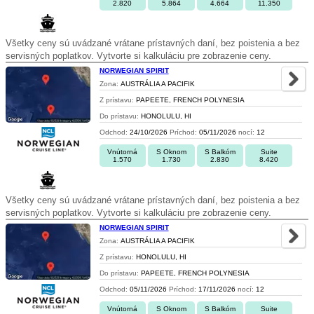
2.820
5.864
4.664
11.350
Všetky ceny sú uvádzané vrátane prístavných daní, bez poistenia a bez
servisných poplatkov. Vytvorte si kalkuláciu pre zobrazenie ceny.
NORWEGIAN SPIRIT
Zona:
AUSTRÁLIA A PACIFIK
Z prístavu:
PAPEETE, FRENCH POLYNESIA
Do prístavu:
HONOLULU, HI
Odchod:
24/10/2026
Príchod:
05/11/2026
nocí:
12
Vnútorná
S Oknom
S Balkóm
Suite
1.570
1.730
2.830
8.420
Všetky ceny sú uvádzané vrátane prístavných daní, bez poistenia a bez
servisných poplatkov. Vytvorte si kalkuláciu pre zobrazenie ceny.
NORWEGIAN SPIRIT
Zona:
AUSTRÁLIA A PACIFIK
Z prístavu:
HONOLULU, HI
Do prístavu:
PAPEETE, FRENCH POLYNESIA
Odchod:
05/11/2026
Príchod:
17/11/2026
nocí:
12
Vnútorná
S Oknom
S Balkóm
Suite