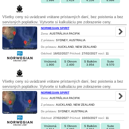
1.994
2.414
4.104
8.994
Všetky ceny sú uvádzané vrátane prístavných daní, bez poistenia a bez
servisných poplatkov. Vytvorte si kalkuláciu pre zobrazenie ceny.
NORWEGIAN SPIRIT
Zona:
AUSTRÁLIA A PACIFIK
Z prístavu:
SYDNEY, AUSTRALIA
Do prístavu:
AUCKLAND, NEW ZEALAND
Odchod:
16/02/2027
Príchod:
27/02/2027
nocí:
11
Vnútorná
S Oknom
S Balkóm
Suite
1.900
2.400
3.954
9.570
Všetky ceny sú uvádzané vrátane prístavných daní, bez poistenia a bez
servisných poplatkov. Vytvorte si kalkuláciu pre zobrazenie ceny.
NORWEGIAN SPIRIT
Zona:
AUSTRÁLIA A PACIFIK
Z prístavu:
AUCKLAND, NEW ZEALAND
Do prístavu:
SYDNEY, AUSTRALIA
Odchod:
27/02/2027
Príchod:
10/03/2027
nocí:
11
Vnútorná
S Oknom
S Balkóm
Suite