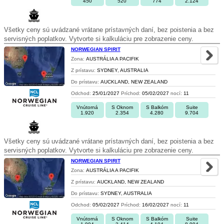
450
520
774
2.124
Všetky ceny sú uvádzané vrátane prístavných daní, bez poistenia a bez
servisných poplatkov. Vytvorte si kalkuláciu pre zobrazenie ceny.
NORWEGIAN SPIRIT
Zona:
AUSTRÁLIA A PACIFIK
Z prístavu:
SYDNEY, AUSTRALIA
Do prístavu:
AUCKLAND, NEW ZEALAND
Odchod:
25/01/2027
Príchod:
05/02/2027
nocí:
11
Vnútorná
S Oknom
S Balkóm
Suite
1.920
2.354
4.280
9.704
Všetky ceny sú uvádzané vrátane prístavných daní, bez poistenia a bez
servisných poplatkov. Vytvorte si kalkuláciu pre zobrazenie ceny.
NORWEGIAN SPIRIT
Zona:
AUSTRÁLIA A PACIFIK
Z prístavu:
AUCKLAND, NEW ZEALAND
Do prístavu:
SYDNEY, AUSTRALIA
Odchod:
05/02/2027
Príchod:
16/02/2027
nocí:
11
Vnútorná
S Oknom
S Balkóm
Suite