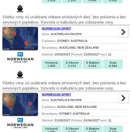
1.814
2.260
3.904
8.630
Všetky ceny sú uvádzané vrátane prístavných daní, bez poistenia a bez
servisných poplatkov. Vytvorte si kalkuláciu pre zobrazenie ceny.
NORWEGIAN SPIRIT
Zona:
AUSTRÁLIA A PACIFIK
Z prístavu:
SYDNEY, AUSTRALIA
Do prístavu:
AUCKLAND, NEW ZEALAND
Odchod:
10/03/2027
Príchod:
21/03/2027
nocí:
11
Vnútorná
S Oknom
S Balkóm
Suite
1.900
2.374
4.024
9.594
Všetky ceny sú uvádzané vrátane prístavných daní, bez poistenia a bez
servisných poplatkov. Vytvorte si kalkuláciu pre zobrazenie ceny.
NORWEGIAN SPIRIT
Zona:
AUSTRÁLIA A PACIFIK
Z prístavu:
AUCKLAND, NEW ZEALAND
Do prístavu:
SYDNEY, AUSTRALIA
Odchod:
21/03/2027
Príchod:
01/04/2027
nocí:
11
Vnútorná
S Oknom
S Balkóm
Suite
1.980
2.424
4.130
8.720