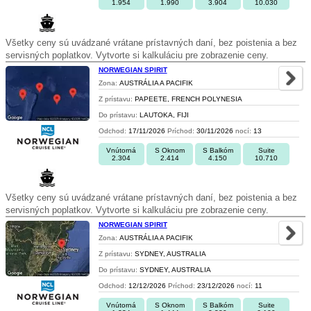
1.954
1.990
3.904
10.030
Všetky ceny sú uvádzané vrátane prístavných daní, bez poistenia a bez
servisných poplatkov. Vytvorte si kalkuláciu pre zobrazenie ceny.
NORWEGIAN SPIRIT
Zona:
AUSTRÁLIA A PACIFIK
Z prístavu:
PAPEETE, FRENCH POLYNESIA
Do prístavu:
LAUTOKA, FIJI
Odchod:
17/11/2026
Príchod:
30/11/2026
nocí:
13
Vnútorná
S Oknom
S Balkóm
Suite
2.304
2.414
4.150
10.710
Všetky ceny sú uvádzané vrátane prístavných daní, bez poistenia a bez
servisných poplatkov. Vytvorte si kalkuláciu pre zobrazenie ceny.
NORWEGIAN SPIRIT
Zona:
AUSTRÁLIA A PACIFIK
Z prístavu:
SYDNEY, AUSTRALIA
Do prístavu:
SYDNEY, AUSTRALIA
Odchod:
12/12/2026
Príchod:
23/12/2026
nocí:
11
Vnútorná
S Oknom
S Balkóm
Suite