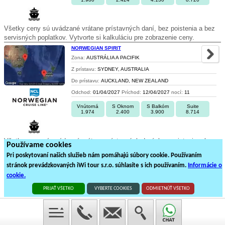
Všetky ceny sú uvádzané vrátane prístavných daní, bez poistenia a bez
servisných poplatkov. Vytvorte si kalkuláciu pre zobrazenie ceny.
NORWEGIAN SPIRIT
Zona:
AUSTRÁLIA A PACIFIK
Z prístavu:
SYDNEY, AUSTRALIA
Do prístavu:
AUCKLAND, NEW ZEALAND
Odchod:
01/04/2027
Príchod:
12/04/2027
nocí:
11
Vnútorná
S Oknom
S Balkóm
Suite
1.974
2.400
3.900
8.714
Všetky ceny sú uvádzané vrátane prístavných daní, bez poistenia a bez
Používame cookies
servisných poplatkov. Vytvorte si kalkuláciu pre zobrazenie ceny.
Pri poskytovaní našich služieb nám pomáhajú súbory cookie. Používaním
stránok prevádzkovaných iWi tour s.r.o. súhlasíte s ich používaním.
Informácie o
1
2
3
cookie.
50
plavieb loďou na
3
stránkách
PRIJAŤ VŠETKO
VYBERTE COOKIES
ODMIETNÚŤ VŠETKO