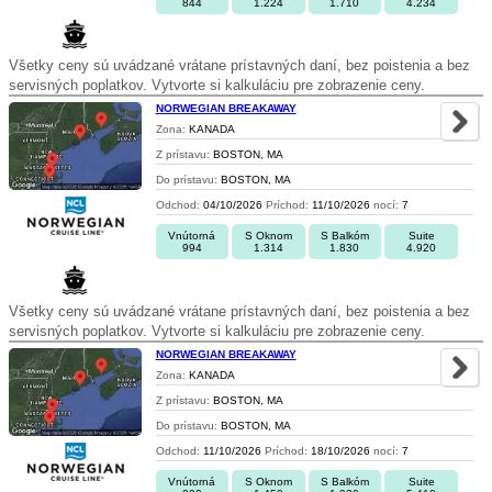
844
1.224
1.710
4.234
Všetky ceny sú uvádzané vrátane prístavných daní, bez poistenia a bez
servisných poplatkov. Vytvorte si kalkuláciu pre zobrazenie ceny.
NORWEGIAN BREAKAWAY
Zona:
KANADA
Z prístavu:
BOSTON, MA
Do prístavu:
BOSTON, MA
Odchod:
04/10/2026
Príchod:
11/10/2026
nocí:
7
Vnútorná
S Oknom
S Balkóm
Suite
994
1.314
1.830
4.920
Všetky ceny sú uvádzané vrátane prístavných daní, bez poistenia a bez
servisných poplatkov. Vytvorte si kalkuláciu pre zobrazenie ceny.
NORWEGIAN BREAKAWAY
Zona:
KANADA
Z prístavu:
BOSTON, MA
Do prístavu:
BOSTON, MA
Odchod:
11/10/2026
Príchod:
18/10/2026
nocí:
7
Vnútorná
S Oknom
S Balkóm
Suite