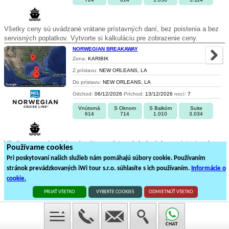
Všetky ceny sú uvádzané vrátane prístavných daní, bez poistenia a bez
servisných poplatkov. Vytvorte si kalkuláciu pre zobrazenie ceny.
NORWEGIAN BREAKAWAY
Zona:
KARIBIK
Z prístavu:
NEW ORLEANS, LA
Do prístavu:
NEW ORLEANS, LA
Odchod:
06/12/2026
Príchod:
13/12/2026
nocí:
7
Vnútorná
S Oknom
S Balkóm
Suite
614
714
1.010
3.034
Všetky ceny sú uvádzané vrátane prístavných daní, bez poistenia a bez
Používame cookies
servisných poplatkov. Vytvorte si kalkuláciu pre zobrazenie ceny.
Pri poskytovaní našich služieb nám pomáhajú súbory cookie. Používaním
stránok prevádzkovaných iWi tour s.r.o. súhlasíte s ich používaním.
Informácie o
1
2
3
4
5
cookie.
97
plavieb loďou na
5
stránkách
PRIJAŤ VŠETKO
VYBERTE COOKIES
ODMIETNÚŤ VŠETKO