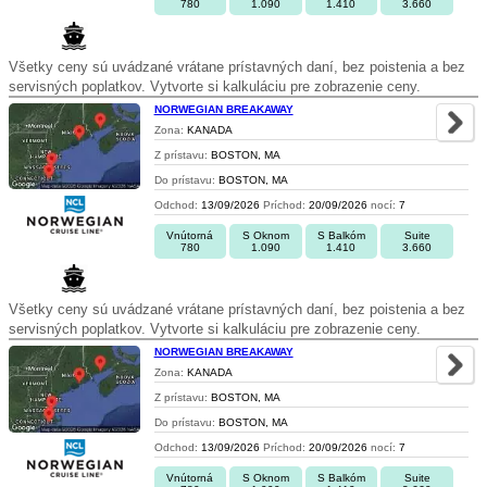
780
1.090
1.410
3.660
Všetky ceny sú uvádzané vrátane prístavných daní, bez poistenia a bez
servisných poplatkov. Vytvorte si kalkuláciu pre zobrazenie ceny.
NORWEGIAN BREAKAWAY
Zona:
KANADA
Z prístavu:
BOSTON, MA
Do prístavu:
BOSTON, MA
Odchod:
13/09/2026
Príchod:
20/09/2026
nocí:
7
Vnútorná
S Oknom
S Balkóm
Suite
780
1.090
1.410
3.660
Všetky ceny sú uvádzané vrátane prístavných daní, bez poistenia a bez
servisných poplatkov. Vytvorte si kalkuláciu pre zobrazenie ceny.
NORWEGIAN BREAKAWAY
Zona:
KANADA
Z prístavu:
BOSTON, MA
Do prístavu:
BOSTON, MA
Odchod:
13/09/2026
Príchod:
20/09/2026
nocí:
7
Vnútorná
S Oknom
S Balkóm
Suite