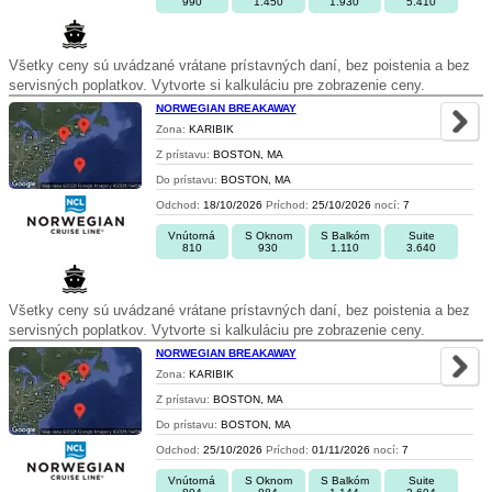
990
1.450
1.930
5.410
Všetky ceny sú uvádzané vrátane prístavných daní, bez poistenia a bez
servisných poplatkov. Vytvorte si kalkuláciu pre zobrazenie ceny.
NORWEGIAN BREAKAWAY
Zona:
KARIBIK
Z prístavu:
BOSTON, MA
Do prístavu:
BOSTON, MA
Odchod:
18/10/2026
Príchod:
25/10/2026
nocí:
7
Vnútorná
S Oknom
S Balkóm
Suite
810
930
1.110
3.640
Všetky ceny sú uvádzané vrátane prístavných daní, bez poistenia a bez
servisných poplatkov. Vytvorte si kalkuláciu pre zobrazenie ceny.
NORWEGIAN BREAKAWAY
Zona:
KARIBIK
Z prístavu:
BOSTON, MA
Do prístavu:
BOSTON, MA
Odchod:
25/10/2026
Príchod:
01/11/2026
nocí:
7
Vnútorná
S Oknom
S Balkóm
Suite