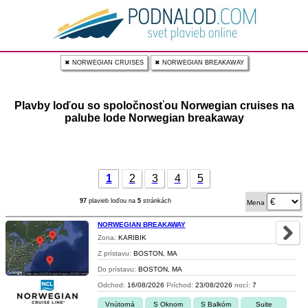
✖ NORWEGIAN CRUISES
✖ NORWEGIAN BREAKAWAY
Plavby loďou so spoločnosťou Norwegian cruises na
palube lode Norwegian breakaway
1
2
3
4
5
97
plavieb loďou na
5
stránkách
Mena
NORWEGIAN BREAKAWAY
Zona:
KARIBIK
Z prístavu:
BOSTON, MA
Do prístavu:
BOSTON, MA
Odchod:
16/08/2026
Príchod:
23/08/2026
nocí:
7
Vnútorná
S Oknom
S Balkóm
Suite