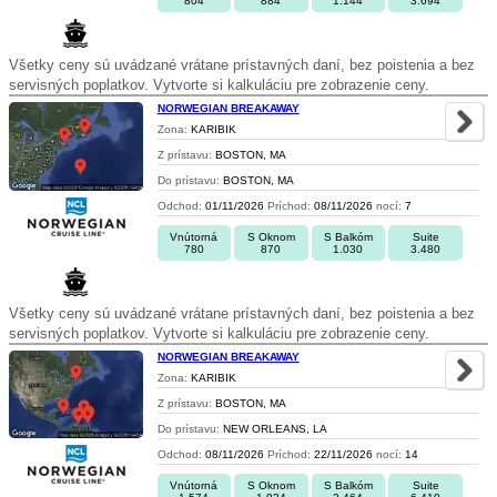
804
884
1.144
3.694
Všetky ceny sú uvádzané vrátane prístavných daní, bez poistenia a bez
servisných poplatkov. Vytvorte si kalkuláciu pre zobrazenie ceny.
NORWEGIAN BREAKAWAY
Zona:
KARIBIK
Z prístavu:
BOSTON, MA
Do prístavu:
BOSTON, MA
Odchod:
01/11/2026
Príchod:
08/11/2026
nocí:
7
Vnútorná
S Oknom
S Balkóm
Suite
780
870
1.030
3.480
Všetky ceny sú uvádzané vrátane prístavných daní, bez poistenia a bez
servisných poplatkov. Vytvorte si kalkuláciu pre zobrazenie ceny.
NORWEGIAN BREAKAWAY
Zona:
KARIBIK
Z prístavu:
BOSTON, MA
Do prístavu:
NEW ORLEANS, LA
Odchod:
08/11/2026
Príchod:
22/11/2026
nocí:
14
Vnútorná
S Oknom
S Balkóm
Suite