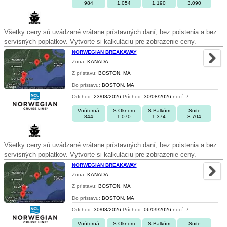
984
1.054
1.190
3.090
Všetky ceny sú uvádzané vrátane prístavných daní, bez poistenia a bez
servisných poplatkov. Vytvorte si kalkuláciu pre zobrazenie ceny.
NORWEGIAN BREAKAWAY
Zona:
KANADA
Z prístavu:
BOSTON, MA
Do prístavu:
BOSTON, MA
Odchod:
23/08/2026
Príchod:
30/08/2026
nocí:
7
Vnútorná
S Oknom
S Balkóm
Suite
844
1.070
1.374
3.704
Všetky ceny sú uvádzané vrátane prístavných daní, bez poistenia a bez
servisných poplatkov. Vytvorte si kalkuláciu pre zobrazenie ceny.
NORWEGIAN BREAKAWAY
Zona:
KANADA
Z prístavu:
BOSTON, MA
Do prístavu:
BOSTON, MA
Odchod:
30/08/2026
Príchod:
06/09/2026
nocí:
7
Vnútorná
S Oknom
S Balkóm
Suite