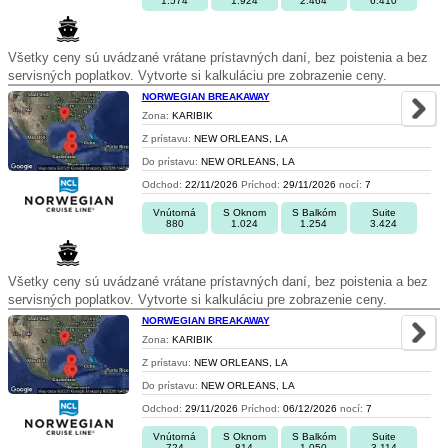
1.574
1.924
2.464
6.410
Všetky ceny sú uvádzané vrátane prístavných daní, bez poistenia a bez
servisných poplatkov. Vytvorte si kalkuláciu pre zobrazenie ceny.
NORWEGIAN BREAKAWAY
Zona:
KARIBIK
Z prístavu:
NEW ORLEANS, LA
Do prístavu:
NEW ORLEANS, LA
Odchod:
22/11/2026
Príchod:
29/11/2026
nocí:
7
Vnútorná
S Oknom
S Balkóm
Suite
880
1.024
1.254
3.424
Všetky ceny sú uvádzané vrátane prístavných daní, bez poistenia a bez
servisných poplatkov. Vytvorte si kalkuláciu pre zobrazenie ceny.
NORWEGIAN BREAKAWAY
Zona:
KARIBIK
Z prístavu:
NEW ORLEANS, LA
Do prístavu:
NEW ORLEANS, LA
Odchod:
29/11/2026
Príchod:
06/12/2026
nocí:
7
Vnútorná
S Oknom
S Balkóm
Suite
724
814
1.050
3.114