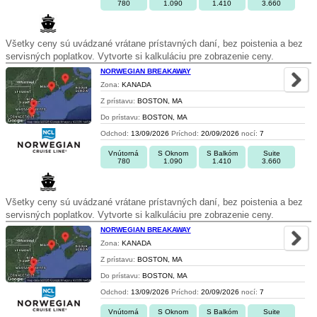
780
1.090
1.410
3.660
Všetky ceny sú uvádzané vrátane prístavných daní, bez poistenia a bez
servisných poplatkov. Vytvorte si kalkuláciu pre zobrazenie ceny.
NORWEGIAN BREAKAWAY
Zona:
KANADA
Z prístavu:
BOSTON, MA
Do prístavu:
BOSTON, MA
Odchod:
13/09/2026
Príchod:
20/09/2026
nocí:
7
Vnútorná
S Oknom
S Balkóm
Suite
780
1.090
1.410
3.660
Všetky ceny sú uvádzané vrátane prístavných daní, bez poistenia a bez
servisných poplatkov. Vytvorte si kalkuláciu pre zobrazenie ceny.
NORWEGIAN BREAKAWAY
Zona:
KANADA
Z prístavu:
BOSTON, MA
Do prístavu:
BOSTON, MA
Odchod:
13/09/2026
Príchod:
20/09/2026
nocí:
7
Vnútorná
S Oknom
S Balkóm
Suite