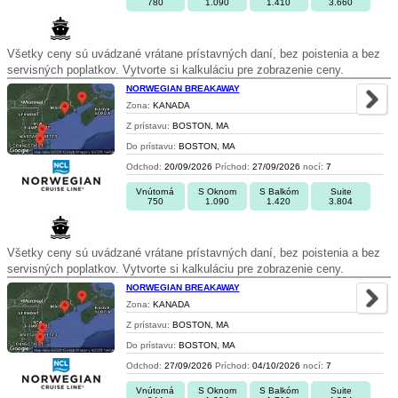
780
1.090
1.410
3.660
Všetky ceny sú uvádzané vrátane prístavných daní, bez poistenia a bez
servisných poplatkov. Vytvorte si kalkuláciu pre zobrazenie ceny.
NORWEGIAN BREAKAWAY
Zona:
KANADA
Z prístavu:
BOSTON, MA
Do prístavu:
BOSTON, MA
Odchod:
20/09/2026
Príchod:
27/09/2026
nocí:
7
Vnútorná
S Oknom
S Balkóm
Suite
750
1.090
1.420
3.804
Všetky ceny sú uvádzané vrátane prístavných daní, bez poistenia a bez
servisných poplatkov. Vytvorte si kalkuláciu pre zobrazenie ceny.
NORWEGIAN BREAKAWAY
Zona:
KANADA
Z prístavu:
BOSTON, MA
Do prístavu:
BOSTON, MA
Odchod:
27/09/2026
Príchod:
04/10/2026
nocí:
7
Vnútorná
S Oknom
S Balkóm
Suite