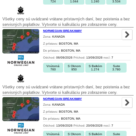
724
1.044
1.240
3.534
Všetky ceny sú uvádzané vrátane prístavných daní, bez poistenia a bez
servisných poplatkov. Vytvorte si kalkuláciu pre zobrazenie ceny.
NORWEGIAN BREAKAWAY
Zona:
KANADA
Z prístavu:
BOSTON, MA
Do prístavu:
BOSTON, MA
Odchod:
06/09/2026
Príchod:
13/09/2026
nocí:
7
Vnútorná
S Oknom
S Balkóm
Suite
760
950
1.274
3.780
Všetky ceny sú uvádzané vrátane prístavných daní, bez poistenia a bez
servisných poplatkov. Vytvorte si kalkuláciu pre zobrazenie ceny.
NORWEGIAN BREAKAWAY
Zona:
KANADA
Z prístavu:
BOSTON, MA
Do prístavu:
BOSTON, MA
Odchod:
13/09/2026
Príchod:
20/09/2026
nocí:
7
Vnútorná
S Oknom
S Balkóm
Suite