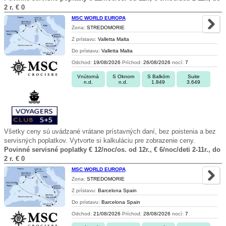
2 r. € 0
MSC WORLD EUROPA
Zona:
STREDOMORIE
Z prístavu:
Valletta Malta
Do prístavu:
Valletta Malta
Odchod:
19/08/2026
Príchod:
26/08/2026
nocí:
7
Vnútorná
S Oknom
S Balkóm
Suite
n.d.
n.d.
1.849
3.649
Všetky ceny sú uvádzané vrátane prístavných daní, bez poistenia a bez
servisných poplatkov. Vytvorte si kalkuláciu pre zobrazenie ceny.
Povinné servisné poplatky € 12/noc/os. od 12r., € 6/noc/deti 2-11r., do
2 r. € 0
MSC WORLD EUROPA
Zona:
STREDOMORIE
Z prístavu:
Barcelona Spain
Do prístavu:
Barcelona Spain
Odchod:
21/08/2026
Príchod:
28/08/2026
nocí:
7