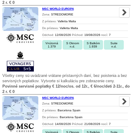
2 r. € 0
MSC WORLD EUROPA
Zona:
STREDOMORIE
Z prístavu:
Valletta Malta
Do prístavu:
Valletta Malta
Odchod:
12/08/2026
Príchod:
19/08/2026
nocí:
7
Vnútorná
S Oknom
S Balkóm
Suite
1.379
n.d.
1.939
n.d.
Všetky ceny sú uvádzané vrátane prístavných daní, bez poistenia a bez
servisných poplatkov. Vytvorte si kalkuláciu pre zobrazenie ceny.
Povinné servisné poplatky € 12/noc/os. od 12r., € 6/noc/deti 2-11r., do
2 r. € 0
MSC WORLD EUROPA
Zona:
STREDOMORIE
Z prístavu:
Barcelona Spain
Do prístavu:
Barcelona Spain
Odchod:
14/08/2026
Príchod:
21/08/2026
nocí:
7
Vnútorná
S Oknom
S Balkóm
Suite