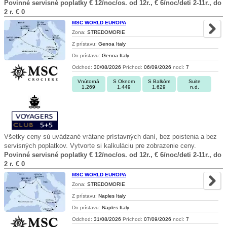
Povinné servisné poplatky € 12/noc/os. od 12r., € 6/noc/deti 2-11r., do
2 r. € 0
MSC WORLD EUROPA
Zona:
STREDOMORIE
Z prístavu:
Genoa Italy
Do prístavu:
Genoa Italy
Odchod:
30/08/2026
Príchod:
06/09/2026
nocí:
7
Vnútorná
S Oknom
S Balkóm
Suite
1.269
1.449
1.629
n.d.
Všetky ceny sú uvádzané vrátane prístavných daní, bez poistenia a bez
servisných poplatkov. Vytvorte si kalkuláciu pre zobrazenie ceny.
Povinné servisné poplatky € 12/noc/os. od 12r., € 6/noc/deti 2-11r., do
2 r. € 0
MSC WORLD EUROPA
Zona:
STREDOMORIE
Z prístavu:
Naples Italy
Do prístavu:
Naples Italy
Odchod:
31/08/2026
Príchod:
07/09/2026
nocí:
7