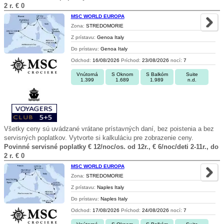
2 r. € 0
MSC WORLD EUROPA
Zona:
STREDOMORIE
Z prístavu:
Genoa Italy
Do prístavu:
Genoa Italy
Odchod:
16/08/2026
Príchod:
23/08/2026
nocí:
7
Vnútorná
S Oknom
S Balkóm
Suite
1.399
1.689
1.989
n.d.
Všetky ceny sú uvádzané vrátane prístavných daní, bez poistenia a bez
servisných poplatkov. Vytvorte si kalkuláciu pre zobrazenie ceny.
Povinné servisné poplatky € 12/noc/os. od 12r., € 6/noc/deti 2-11r., do
2 r. € 0
MSC WORLD EUROPA
Zona:
STREDOMORIE
Z prístavu:
Naples Italy
Do prístavu:
Naples Italy
Odchod:
17/08/2026
Príchod:
24/08/2026
nocí:
7