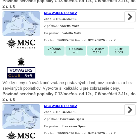
Povinné servisné poplatky € 12/noc/os. od 12r., € 6/noc/deti 2-11r., do
2 r. € 0
MSC WORLD EUROPA
Zona:
STREDOMORIE
Z prístavu:
Valletta Malta
Do prístavu:
Valletta Malta
Odchod:
26/08/2026
Príchod:
02/09/2026
nocí:
7
Vnútorná
S Oknom
S Balkóm
Suite
n.d.
n.d.
2.109
3.509
Všetky ceny sú uvádzané vrátane prístavných daní, bez poistenia a bez
servisných poplatkov. Vytvorte si kalkuláciu pre zobrazenie ceny.
Povinné servisné poplatky € 12/noc/os. od 12r., € 6/noc/deti 2-11r., do
2 r. € 0
MSC WORLD EUROPA
Zona:
STREDOMORIE
Z prístavu:
Barcelona Spain
Do prístavu:
Barcelona Spain
Odchod:
28/08/2026
Príchod:
04/09/2026
nocí:
7