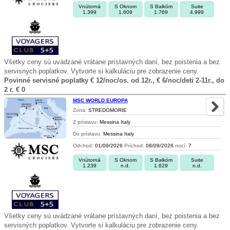
Vnútorná
S Oknom
S Balkóm
Suite
1.399
1.609
1.769
4.999
Všetky ceny sú uvádzané vrátane prístavných daní, bez poistenia a bez
servisných poplatkov. Vytvorte si kalkuláciu pre zobrazenie ceny.
Povinné servisné poplatky € 12/noc/os. od 12r., € 6/noc/deti 2-11r., do
2 r. € 0
MSC WORLD EUROPA
Zona:
STREDOMORIE
Z prístavu:
Messina Italy
Do prístavu:
Messina Italy
Odchod:
01/09/2026
Príchod:
08/09/2026
nocí:
7
Vnútorná
S Oknom
S Balkóm
Suite
1.239
n.d.
1.629
n.d.
Všetky ceny sú uvádzané vrátane prístavných daní, bez poistenia a bez
servisných poplatkov. Vytvorte si kalkuláciu pre zobrazenie ceny.