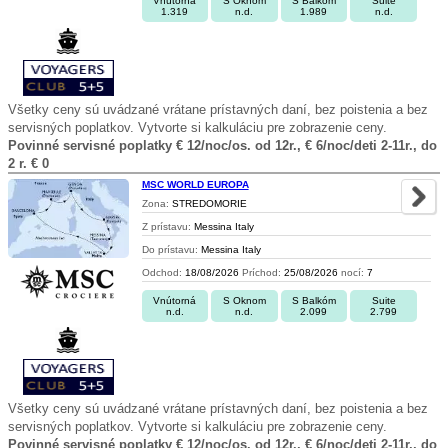
Vnútorná
S Oknom
S Balkóm
Suite
1.319
n.d.
1.989
n.d.
Všetky ceny sú uvádzané vrátane prístavných daní, bez poistenia a bez
servisných poplatkov. Vytvorte si kalkuláciu pre zobrazenie ceny.
Povinné servisné poplatky € 12/noc/os. od 12r., € 6/noc/deti 2-11r., do
2 r. € 0
MSC WORLD EUROPA
Zona:
STREDOMORIE
Z prístavu:
Messina Italy
Do prístavu:
Messina Italy
Odchod:
18/08/2026
Príchod:
25/08/2026
nocí:
7
Vnútorná
S Oknom
S Balkóm
Suite
n.d.
n.d.
2.099
2.799
Všetky ceny sú uvádzané vrátane prístavných daní, bez poistenia a bez
servisných poplatkov. Vytvorte si kalkuláciu pre zobrazenie ceny.
Povinné servisné poplatky € 12/noc/os. od 12r., € 6/noc/deti 2-11r., do