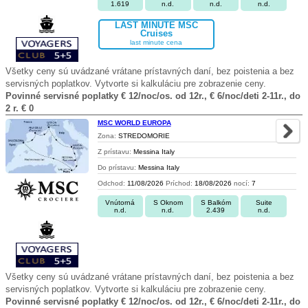
1.619
n.d.
n.d.
n.d.
LAST MINUTE MSC
Cruises
last minute cena
Všetky ceny sú uvádzané vrátane prístavných daní, bez poistenia a bez
servisných poplatkov. Vytvorte si kalkuláciu pre zobrazenie ceny.
Povinné servisné poplatky € 12/noc/os. od 12r., € 6/noc/deti 2-11r., do
2 r. € 0
MSC WORLD EUROPA
Zona:
STREDOMORIE
Z prístavu:
Messina Italy
Do prístavu:
Messina Italy
Odchod:
11/08/2026
Príchod:
18/08/2026
nocí:
7
Vnútorná
S Oknom
S Balkóm
Suite
n.d.
n.d.
2.439
n.d.
Všetky ceny sú uvádzané vrátane prístavných daní, bez poistenia a bez
servisných poplatkov. Vytvorte si kalkuláciu pre zobrazenie ceny.
Povinné servisné poplatky € 12/noc/os. od 12r., € 6/noc/deti 2-11r., do