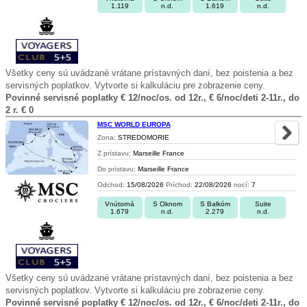
1.119
n.d.
1.619
n.d.
Všetky ceny sú uvádzané vrátane prístavných daní, bez poistenia a bez
servisných poplatkov. Vytvorte si kalkuláciu pre zobrazenie ceny.
Povinné servisné poplatky € 12/noc/os. od 12r., € 6/noc/deti 2-11r., do
2 r. € 0
MSC WORLD EUROPA
Zona:
STREDOMORIE
Z prístavu:
Marseille France
Do prístavu:
Marseille France
Odchod:
15/08/2026
Príchod:
22/08/2026
nocí:
7
Vnútorná
S Oknom
S Balkóm
Suite
1.679
n.d.
2.279
n.d.
Všetky ceny sú uvádzané vrátane prístavných daní, bez poistenia a bez
servisných poplatkov. Vytvorte si kalkuláciu pre zobrazenie ceny.
Povinné servisné poplatky € 12/noc/os. od 12r., € 6/noc/deti 2-11r., do