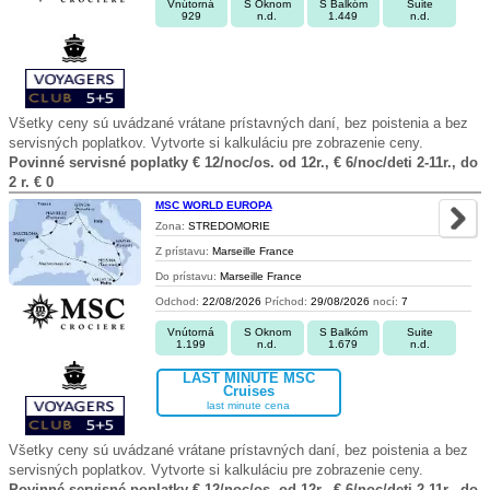
Vnútorná
S Oknom
S Balkóm
Suite
929
n.d.
1.449
n.d.
Všetky ceny sú uvádzané vrátane prístavných daní, bez poistenia a bez
servisných poplatkov. Vytvorte si kalkuláciu pre zobrazenie ceny.
Povinné servisné poplatky € 12/noc/os. od 12r., € 6/noc/deti 2-11r., do
2 r. € 0
MSC WORLD EUROPA
Zona:
STREDOMORIE
Z prístavu:
Marseille France
Do prístavu:
Marseille France
Odchod:
22/08/2026
Príchod:
29/08/2026
nocí:
7
Vnútorná
S Oknom
S Balkóm
Suite
1.199
n.d.
1.679
n.d.
LAST MINUTE MSC
Cruises
last minute cena
Všetky ceny sú uvádzané vrátane prístavných daní, bez poistenia a bez
servisných poplatkov. Vytvorte si kalkuláciu pre zobrazenie ceny.
Povinné servisné poplatky € 12/noc/os. od 12r., € 6/noc/deti 2-11r., do