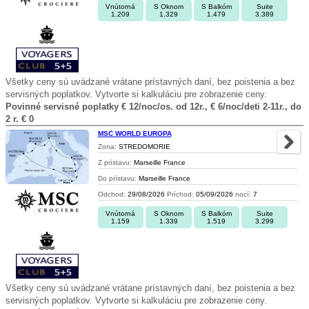
Vnútorná
S Oknom
S Balkóm
Suite
1.209
1.329
1.479
3.389
Všetky ceny sú uvádzané vrátane prístavných daní, bez poistenia a bez
servisných poplatkov. Vytvorte si kalkuláciu pre zobrazenie ceny.
Povinné servisné poplatky € 12/noc/os. od 12r., € 6/noc/deti 2-11r., do
2 r. € 0
MSC WORLD EUROPA
Zona:
STREDOMORIE
Z prístavu:
Marseille France
Do prístavu:
Marseille France
Odchod:
29/08/2026
Príchod:
05/09/2026
nocí:
7
Vnútorná
S Oknom
S Balkóm
Suite
1.159
1.339
1.519
3.299
Všetky ceny sú uvádzané vrátane prístavných daní, bez poistenia a bez
servisných poplatkov. Vytvorte si kalkuláciu pre zobrazenie ceny.