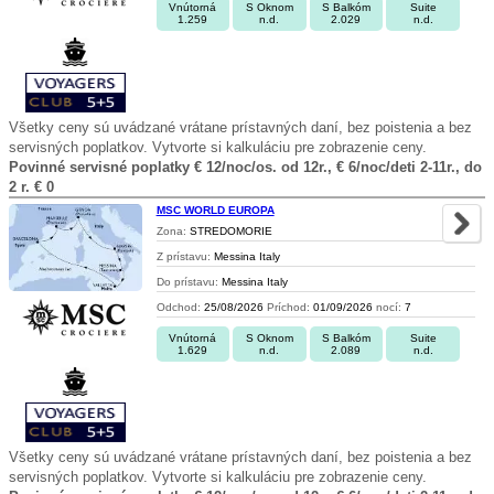
Vnútorná
S Oknom
S Balkóm
Suite
1.259
n.d.
2.029
n.d.
Všetky ceny sú uvádzané vrátane prístavných daní, bez poistenia a bez
servisných poplatkov. Vytvorte si kalkuláciu pre zobrazenie ceny.
Povinné servisné poplatky € 12/noc/os. od 12r., € 6/noc/deti 2-11r., do
2 r. € 0
MSC WORLD EUROPA
Zona:
STREDOMORIE
Z prístavu:
Messina Italy
Do prístavu:
Messina Italy
Odchod:
25/08/2026
Príchod:
01/09/2026
nocí:
7
Vnútorná
S Oknom
S Balkóm
Suite
1.629
n.d.
2.089
n.d.
Všetky ceny sú uvádzané vrátane prístavných daní, bez poistenia a bez
servisných poplatkov. Vytvorte si kalkuláciu pre zobrazenie ceny.