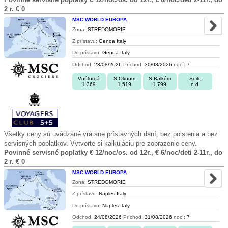
2 r. € 0
MSC WORLD EUROPA
Zona:
STREDOMORIE
Z prístavu:
Genoa Italy
Do prístavu:
Genoa Italy
Odchod:
23/08/2026
Príchod:
30/08/2026
nocí:
7
Vnútorná
S Oknom
S Balkóm
Suite
1.369
1.519
1.799
n.d.
Všetky ceny sú uvádzané vrátane prístavných daní, bez poistenia a bez
servisných poplatkov. Vytvorte si kalkuláciu pre zobrazenie ceny.
Povinné servisné poplatky € 12/noc/os. od 12r., € 6/noc/deti 2-11r., do
2 r. € 0
MSC WORLD EUROPA
Zona:
STREDOMORIE
Z prístavu:
Naples Italy
Do prístavu:
Naples Italy
Odchod:
24/08/2026
Príchod:
31/08/2026
nocí:
7