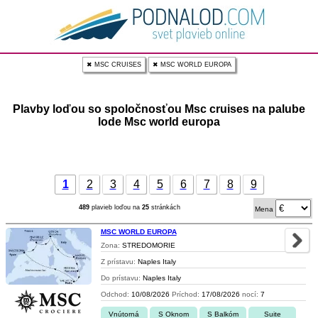
✖ MSC CRUISES
✖ MSC WORLD EUROPA
Plavby loďou so spoločnosťou Msc cruises na palube
lode Msc world europa
1
2
3
4
5
6
7
8
9
489
plavieb loďou na
25
stránkách
Mena
MSC WORLD EUROPA
Zona:
STREDOMORIE
Z prístavu:
Naples Italy
Do prístavu:
Naples Italy
Odchod:
10/08/2026
Príchod:
17/08/2026
nocí:
7
Vnútorná
S Oknom
S Balkóm
Suite