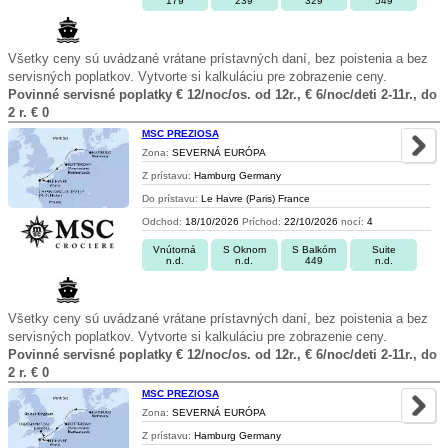
179
239
329
549
Všetky ceny sú uvádzané vrátane prístavných daní, bez poistenia a bez
servisných poplatkov. Vytvorte si kalkuláciu pre zobrazenie ceny.
Povinné servisné poplatky € 12/noc/os. od 12r., € 6/noc/deti 2-11r., do
2 r. € 0
MSC PREZIOSA
Zona:
SEVERNÁ EURÓPA
Z prístavu:
Hamburg Germany
Do prístavu:
Le Havre (Paris) France
Odchod:
18/10/2026
Príchod:
22/10/2026
nocí:
4
Vnútorná
S Oknom
S Balkóm
Suite
n.d.
n.d.
449
n.d.
Všetky ceny sú uvádzané vrátane prístavných daní, bez poistenia a bez
servisných poplatkov. Vytvorte si kalkuláciu pre zobrazenie ceny.
Povinné servisné poplatky € 12/noc/os. od 12r., € 6/noc/deti 2-11r., do
2 r. € 0
MSC PREZIOSA
Zona:
SEVERNÁ EURÓPA
Z prístavu:
Hamburg Germany