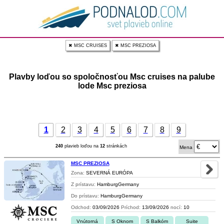
✖ MSC CRUISES
✖ MSC PREZIOSA
Plavby loďou so spoločnosťou Msc cruises na palube
lode Msc preziosa
1
2
3
4
5
6
7
8
9
240
plavieb loďou na
12
stránkách
Mena
MSC PREZIOSA
Zona:
SEVERNÁ EURÓPA
Z prístavu:
HamburgGermany
Do prístavu:
HamburgGermany
Odchod:
03/09/2026
Príchod:
13/09/2026
nocí:
10
Vnútorná
S Oknom
S Balkóm
Suite