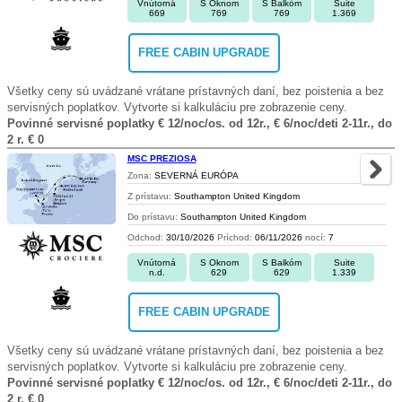
Vnútorná
S Oknom
S Balkóm
Suite
669
769
769
1.369
FREE CABIN UPGRADE
Všetky ceny sú uvádzané vrátane prístavných daní, bez poistenia a bez
servisných poplatkov. Vytvorte si kalkuláciu pre zobrazenie ceny.
Povinné servisné poplatky € 12/noc/os. od 12r., € 6/noc/deti 2-11r., do
2 r. € 0
MSC PREZIOSA
Zona:
SEVERNÁ EURÓPA
Z prístavu:
Southampton United Kingdom
Do prístavu:
Southampton United Kingdom
Odchod:
30/10/2026
Príchod:
06/11/2026
nocí:
7
Vnútorná
S Oknom
S Balkóm
Suite
n.d.
629
629
1.339
FREE CABIN UPGRADE
Všetky ceny sú uvádzané vrátane prístavných daní, bez poistenia a bez
servisných poplatkov. Vytvorte si kalkuláciu pre zobrazenie ceny.
Povinné servisné poplatky € 12/noc/os. od 12r., € 6/noc/deti 2-11r., do
2 r. € 0