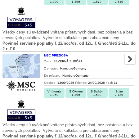
1.099
1.399
1.579
2.519
Všetky ceny sú uvádzané vrátane prístavných daní, bez poistenia a bez
servisných poplatkov. Vytvorte si kalkuláciu pre zobrazenie ceny.
Povinné servisné poplatky € 12/noc/os. od 12r., € 6/noc/deti 2-11r., do
2 r. € 0
MSC PREZIOSA
Zona:
SEVERNÁ EURÓPA
Z prístavu:
HamburgGermany
Do prístavu:
HamburgGermany
Odchod:
13/09/2026
Príchod:
24/09/2026
nocí:
11
Vnútorná
S Oknom
S Balkóm
Suite
1.059
1.399
1.589
2.739
Všetky ceny sú uvádzané vrátane prístavných daní, bez poistenia a bez
servisných poplatkov. Vytvorte si kalkuláciu pre zobrazenie ceny.
Povinné servisné poplatky € 12/noc/os. od 12r., € 6/noc/deti 2-11r., do