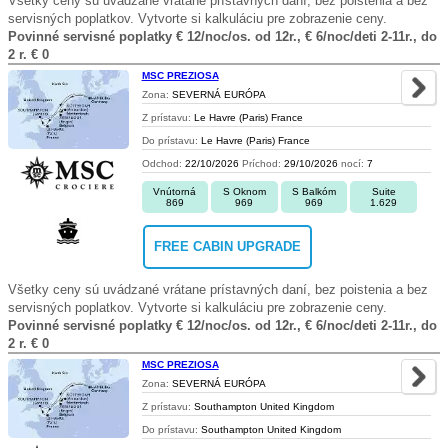
Všetky ceny sú uvádzané vrátane prístavných daní, bez poistenia a bez
servisných poplatkov. Vytvorte si kalkuláciu pre zobrazenie ceny.
Povinné servisné poplatky € 12/noc/os. od 12r., € 6/noc/deti 2-11r., do
2 r. € 0
MSC PREZIOSA
Zona:
SEVERNÁ EURÓPA
Z prístavu:
Le Havre (Paris) France
Do prístavu:
Le Havre (Paris) France
Odchod:
22/10/2026
Príchod:
29/10/2026
nocí:
7
Vnútorná
S Oknom
S Balkóm
Suite
869
969
969
1.629
FREE CABIN UPGRADE
Všetky ceny sú uvádzané vrátane prístavných daní, bez poistenia a bez
servisných poplatkov. Vytvorte si kalkuláciu pre zobrazenie ceny.
Povinné servisné poplatky € 12/noc/os. od 12r., € 6/noc/deti 2-11r., do
2 r. € 0
MSC PREZIOSA
Zona:
SEVERNÁ EURÓPA
Z prístavu:
Southampton United Kingdom
Do prístavu:
Southampton United Kingdom