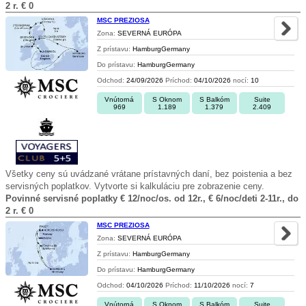
2 r. € 0
MSC PREZIOSA
Zona:
SEVERNÁ EURÓPA
Z prístavu:
HamburgGermany
Do prístavu:
HamburgGermany
Odchod:
24/09/2026
Príchod:
04/10/2026
nocí:
10
Vnútorná
S Oknom
S Balkóm
Suite
969
1.189
1.379
2.409
Všetky ceny sú uvádzané vrátane prístavných daní, bez poistenia a bez
servisných poplatkov. Vytvorte si kalkuláciu pre zobrazenie ceny.
Povinné servisné poplatky € 12/noc/os. od 12r., € 6/noc/deti 2-11r., do
2 r. € 0
MSC PREZIOSA
Zona:
SEVERNÁ EURÓPA
Z prístavu:
HamburgGermany
Do prístavu:
HamburgGermany
Odchod:
04/10/2026
Príchod:
11/10/2026
nocí:
7
Vnútorná
S Oknom
S Balkóm
Suite