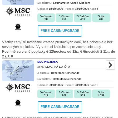
Do prístavu:
Southampton United Kingdom
Odchod:
18/10/2026
Príchod:
23/10/2026
nocí:
5
Vnútorná
S Oknom
S Balkóm
Suite
339
459
459
789
FREE CABIN UPGRADE
Všetky ceny sú uvádzané vrátane prístavných daní, bez poistenia a bez
servisných poplatkov. Vytvorte si kalkuláciu pre zobrazenie ceny.
Povinné servisné poplatky € 12/noc/os. od 12r., € 6/noc/deti 2-11r., do
2 r. € 0
MSC PREZIOSA
Zona:
SEVERNÁ EURÓPA
Z prístavu:
Rotterdam Netherlands
Do prístavu:
Rotterdam Netherlands
Odchod:
20/10/2026
Príchod:
28/10/2026
nocí:
8
Vnútorná
S Oknom
S Balkóm
Suite
819
909
909
1.559
FREE CABIN UPGRADE