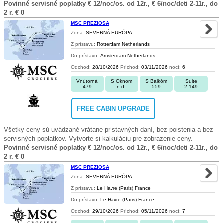
Povinné servisné poplatky € 12/noc/os. od 12r., € 6/noc/deti 2-11r., do
2 r. € 0
MSC PREZIOSA
Zona:
SEVERNÁ EURÓPA
Z prístavu:
Rotterdam Netherlands
Do prístavu:
Amsterdam Netherlands
Odchod:
28/10/2026
Príchod:
03/11/2026
nocí:
6
Vnútorná
S Oknom
S Balkóm
Suite
479
n.d.
559
2.149
FREE CABIN UPGRADE
Všetky ceny sú uvádzané vrátane prístavných daní, bez poistenia a bez
servisných poplatkov. Vytvorte si kalkuláciu pre zobrazenie ceny.
Povinné servisné poplatky € 12/noc/os. od 12r., € 6/noc/deti 2-11r., do
2 r. € 0
MSC PREZIOSA
Zona:
SEVERNÁ EURÓPA
Z prístavu:
Le Havre (Paris) France
Do prístavu:
Le Havre (Paris) France
Odchod:
29/10/2026
Príchod:
05/11/2026
nocí:
7