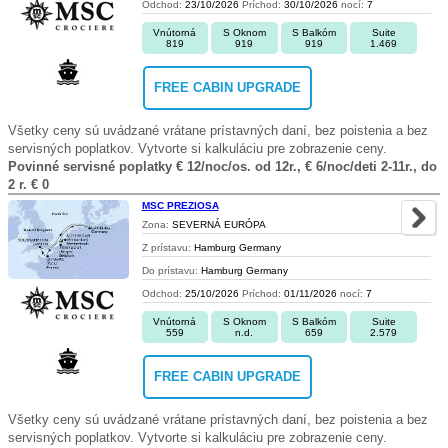
Odchod:
23/10/2026
Príchod:
30/10/2026
nocí:
7
Vnútorná
S Oknom
S Balkóm
Suite
819
919
919
1.469
FREE CABIN UPGRADE
Všetky ceny sú uvádzané vrátane prístavných daní, bez poistenia a bez
servisných poplatkov. Vytvorte si kalkuláciu pre zobrazenie ceny.
Povinné servisné poplatky € 12/noc/os. od 12r., € 6/noc/deti 2-11r., do
2 r. € 0
MSC PREZIOSA
Zona:
SEVERNÁ EURÓPA
Z prístavu:
Hamburg Germany
Do prístavu:
Hamburg Germany
Odchod:
25/10/2026
Príchod:
01/11/2026
nocí:
7
Vnútorná
S Oknom
S Balkóm
Suite
559
n.d.
659
2.579
FREE CABIN UPGRADE
Všetky ceny sú uvádzané vrátane prístavných daní, bez poistenia a bez
servisných poplatkov. Vytvorte si kalkuláciu pre zobrazenie ceny.