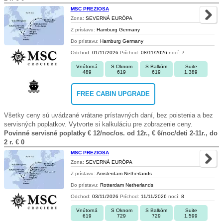
MSC PREZIOSA
Zona:
SEVERNÁ EURÓPA
Z prístavu:
Hamburg Germany
Do prístavu:
Hamburg Germany
Odchod:
01/11/2026
Príchod:
08/11/2026
nocí:
7
Vnútorná
S Oknom
S Balkóm
Suite
489
619
619
1.389
FREE CABIN UPGRADE
Všetky ceny sú uvádzané vrátane prístavných daní, bez poistenia a bez
servisných poplatkov. Vytvorte si kalkuláciu pre zobrazenie ceny.
Povinné servisné poplatky € 12/noc/os. od 12r., € 6/noc/deti 2-11r., do
2 r. € 0
MSC PREZIOSA
Zona:
SEVERNÁ EURÓPA
Z prístavu:
Amsterdam Netherlands
Do prístavu:
Rotterdam Netherlands
Odchod:
03/11/2026
Príchod:
11/11/2026
nocí:
8
Vnútorná
S Oknom
S Balkóm
Suite
619
729
729
1.599