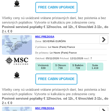
FREE CABIN UPGRADE
Všetky ceny sú uvádzané vrátane prístavných daní, bez poistenia a bez
servisných poplatkov. Vytvorte si kalkuláciu pre zobrazenie ceny.
Povinné servisné poplatky € 12/noc/os. od 12r., € 6/noc/deti 2-11r., do
2 r. € 0
MSC PREZIOSA
Zona:
SEVERNÁ EURÓPA
Z prístavu:
Le Havre (Paris) France
Do prístavu:
Le Havre (Paris) France
Odchod:
05/11/2026
Príchod:
12/11/2026
nocí:
7
Vnútorná
S Oknom
S Balkóm
Suite
639
739
739
1.419
FREE CABIN UPGRADE
Všetky ceny sú uvádzané vrátane prístavných daní, bez poistenia a bez
servisných poplatkov. Vytvorte si kalkuláciu pre zobrazenie ceny.
Povinné servisné poplatky € 12/noc/os. od 12r., € 6/noc/deti 2-11r., do
2 r. € 0
MSC PREZIOSA