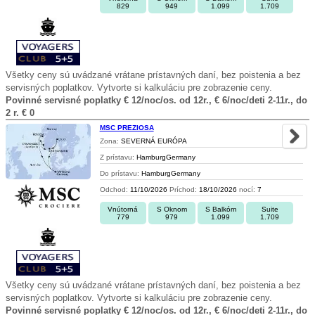
829
949
1.099
1.709
Všetky ceny sú uvádzané vrátane prístavných daní, bez poistenia a bez
servisných poplatkov. Vytvorte si kalkuláciu pre zobrazenie ceny.
Povinné servisné poplatky € 12/noc/os. od 12r., € 6/noc/deti 2-11r., do
2 r. € 0
MSC PREZIOSA
Zona:
SEVERNÁ EURÓPA
Z prístavu:
HamburgGermany
Do prístavu:
HamburgGermany
Odchod:
11/10/2026
Príchod:
18/10/2026
nocí:
7
Vnútorná
S Oknom
S Balkóm
Suite
779
979
1.099
1.709
Všetky ceny sú uvádzané vrátane prístavných daní, bez poistenia a bez
servisných poplatkov. Vytvorte si kalkuláciu pre zobrazenie ceny.
Povinné servisné poplatky € 12/noc/os. od 12r., € 6/noc/deti 2-11r., do