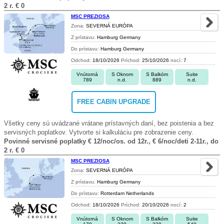
2 r. € 0
MSC PREZIOSA
Zona:
SEVERNÁ EURÓPA
Z prístavu:
Hamburg Germany
Do prístavu:
Hamburg Germany
Odchod:
18/10/2026
Príchod:
25/10/2026
nocí:
7
Vnútorná
S Oknom
S Balkóm
Suite
789
n.d.
889
n.d.
FREE CABIN UPGRADE
Všetky ceny sú uvádzané vrátane prístavných daní, bez poistenia a bez
servisných poplatkov. Vytvorte si kalkuláciu pre zobrazenie ceny.
Povinné servisné poplatky € 12/noc/os. od 12r., € 6/noc/deti 2-11r., do
2 r. € 0
MSC PREZIOSA
Zona:
SEVERNÁ EURÓPA
Z prístavu:
Hamburg Germany
Do prístavu:
Rotterdam Netherlands
Odchod:
18/10/2026
Príchod:
20/10/2026
nocí:
2
Vnútorná
S Oknom
S Balkóm
Suite